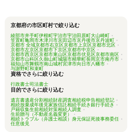
「相続費用見積ガイド」では、相続手続きに強
い専門家に、無料で一括見積依頼が可能です。
ご自身の状況ではいくら費用がかかるのか、ま
ずは見積を取り寄せてみましょう。
京都府の市区町村で絞り込む
綾部市
井手町
伊根町
宇治市
宇治田原町
大山崎町
笠置町
亀岡市
木津川市
京田辺市
京丹後市
京丹波町
京都市 全域
京都市右京区
京都市上京区
京都市北区
京都市左京区
京都市下京区
京都市中京区
京都市西京区
京都市東山区
京都市伏見区
京都市南区
京都市山科区
久御山町
城陽市
精華町
長岡京市
南丹市
福知山市
舞鶴市
南山城村
宮津市
向日市
八幡市
与謝野町
和束町
資格でさらに絞り込む
行政書士
司法書士
目的でさらに絞り込む
遺言書
遺産分割
相続財産調査
相続税申告
相続登記
相続放棄
成年後見
家族信託
相続手続き
銀行手続き
戸籍収集
生前相続対策
相続人調査
生前贈与（不動産名義変更）
相続トラブル（弁護士相談）
身元保証
死後事務委任
任意後見