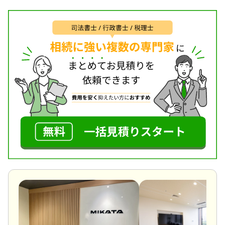
ます。お客様お一人お一人に誠実に向き合い・寄り
添いながら、変化のスピードを加速させていく時代
にある相続が、それぞれの明るい未来への架け橋と
なる様お手伝いさせて頂きたいと考えています。多
数の申告実績を持ち、代表の堀井優、西田憲司をは
じめ経験豊富な税理士・スタッフが多数所属してお
ります。
地下鉄四条駅から徒歩4分・阪急烏丸駅から徒歩1分
のアクセスのよい立地で「わかりにくいことをわか
りやすく」をモットーに、お客様がご相談しやすい
環境を整えてお待ちしております。ぜひ、お気軽に
お声がけください。
対応地域
京都府全域、滋賀県全域、大阪府東部地域
対応業務
遺言書 / 遺産分割 / 相続財産調査 / 相続税申告 / 相続
登記 / 相続手続き / 銀行手続き / 戸籍収集 / 相続人調
査 / 生前贈与（不動産名義変更）
対応体制
訪問可 / 女性スタッフ対応可 / 初回相談無料 / 18時以