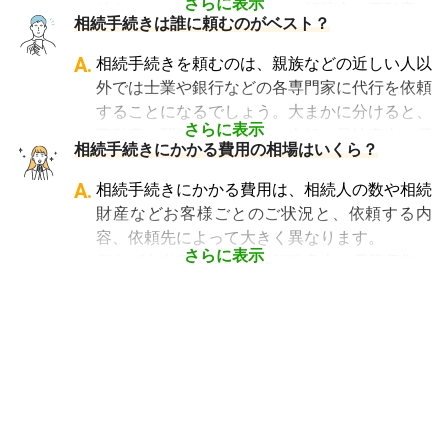
ことが、節税の面でもスムーズな手続きの面で
さらに表示
続きといいます。具体的には預貯金や不動産、
ずは見積を取り寄せてみましょう。
相続手続きは誰に頼むのがベスト？
も大変重要になります。
借金なども含めた亡くなった人の財産を配偶者
なお、自宅から離れた場所にある事務所であっ
や子どもなどの相続人に引き継ぐ手続きのこと
A.
相続手続きを頼むのは、親族などの近しい人以
ても、相続税申告の対応は可能です。
です。相続手続きが大変と言われるのは、その
外では士業や銀行などの各専門家に代行を依頼
「相続費用見積ガイド」では、
相続税申告に強
複雑さや手続きの多さにあります。加えて役所
することになるでしょう。大まかに分けると、
い税理士を多数掲載しており、無料で一括見積
や銀行などに出向くことも多いことから時間も
さらに表示
不動産に関する相続手続き全般は司法書士、戸
依頼が可能です
。ぜひご利用ください。
相続手続きにかかる費用の相場はいくら？
手間もかかります。専門家に任せればそういっ
籍謄本の収集、預貯金口座・車などの名義変更
た煩わしさを大幅に減らすことができます。
手続きを任せたい場合は行政書士、相続税申告
A.
相続手続きにかかる費用は、相続人の数や相続
や節税対策の検討は税理士、相続人の間で争い
財産などお客様ごとのご状況と、依頼する内
やトラブルになっている場合は弁護士というよ
容、依頼先によって大きく異なります。
うに状況別に頼むのがベストです。
さらに表示
例えば参考価格として、行政書士に戸籍収集を
頼むと 2～3万円、遺産分割協議書の作成 5～
10万円、司法書士に相続登記を頼むと 6～8万
円などがあります。
代行業者各々のパッケージプランもあります
が、内容がバラバラで比較しづらく、自分に必
要な手続きに過不足がないか目安をつけること
が難しい状況です。