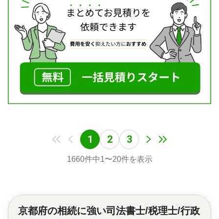
1
2
3
1660
件中
1
〜
20
件を表示
京都府の
相続に強い司法書士/税理士/行政