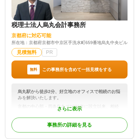
税理士法人烏丸会計事務所
京都府に対応可能
所在地：
京都府京都市中京区手洗水町659番地烏丸中央ビル6階
見積無料
PR
この事務所を含めて一括見積をする
無料
烏丸駅から徒歩2分、好立地のオフィスで相続のお悩
みを解決いたします。
京都の中心部・四条烏丸で1982年に設立以来、相続
さらに表示
税のプロフェッショナル集団として、上場企業創業
者、不動産・医業・その他事業経営者など、ごく限
事務所の詳細を見る
られた資産家のお客様の相続に長年携わってまいり
ました。その経験・ノウハウをリーズナブルな価格
で、より多くのお客様に提供していこうとしており