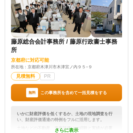
藤原総合会計事務所 / 藤原行政書士事務
所
京都府に対応可能
所在地：
京都府木津川市木津宮ノ内９５−９
見積無料
PR
この事務所を含めて一括見積をする
無料
いかに財産評価を低くするか、土地の現地調査を行
い、財産評価通達の特例をフルに活用します。
土地などの不動産、資産評価には経験と実績が必要
さらに表示