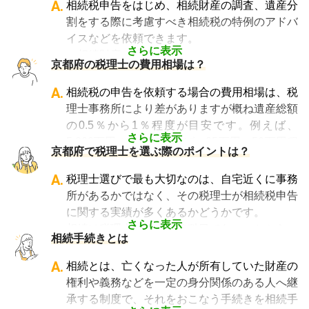
A.
相続税申告をはじめ、相続財産の調査、遺産分
割をする際に考慮すべき相続税の特例のアドバ
イスなどを依頼できます。
さらに表示
・相続財産の調査
京都府の税理士の費用相場は？
・特例等を適用した申告の遺産分割協議書の作
成
A.
相続税の申告を依頼する場合の費用相場は、税
・相続税の申告や準確定申告
理士事務所により差がありますが概ね遺産総額
の0.5％から1％程度が目安です。例えば、
さらに表示
5,000万円の遺産であれば、25万円～50万円程
京都府で税理士を選ぶ際のポイントは？
度が目安となります。
相談料については、初回のみ無料・30分以内
A.
税理士選びで最も大切なのは、自宅近くに事務
無料・30分から1時間あたり数千円の費用がか
所があるかではなく、その税理士が相続税申告
かる、などさまざまです。
に関する実績が多くあるかどうかです。
なお相続税の申告期限ギリギリに依頼をする
さらに表示
相続は税理士試験の必修科目でないことから、
相続手続きとは
と、特急料金が上乗せされるため、注意が必要
資格試験を取る時に選択していない税理士にと
です。
っては全くの専門外となります。
A.
相続とは、亡くなった人が所有していた財産の
「相続費用見積ガイド」では、
相続税申告に強
そのため相続税を専門に扱う税理士事務所や、
権利や義務などを一定の身分関係のある人へ継
い税理士に、無料で一括見積依頼が可能です
。
相続税申告の経験が豊富な税理士事務所を選ぶ
承する制度で、それをおこなう手続きを相続手
ご自身の状況ではいくら費用がかかるのか、ま