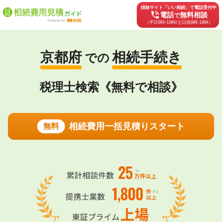
姉妹サイト「いい相続」で電話受付中
phone_in_talk
電話
無料相談
で
（平日9時-19時/土日祝9時-18時）
京都府
相続手続き
での
税理士検索《無料で相談》
相続費用一括見積りスタート
無料