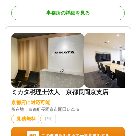
です。相続業務に精通した税理士として相続税務支
援協会に加入しています。
事務所の詳細を見る
相続税試算、遺言書作成、贈与税申告、会社設立、
節税対策、相続税申告は、相続税に強い税理士にお
任せください。
故人の笑顔を大切なご遺族に相続できるよう、真心
を込めて相談を承ります。
【対応地域】
木津川市、相楽郡精華町、和束町、笠置町、南山城
村、綴喜郡井手町、綴喜郡宇治田原町、京田辺市、
城陽市、宇治市、奈良市、生駒市、大和郡山市、天
理市、伊賀市
【営業時間】
平日8:30〜17:15、土曜日8:30〜17:15
ミカタ税理士法人 京都長岡京支店
対応地域
木津川市、相楽郡精華町、和束町、笠置町、南山城
京都府に対応可能
村、綴喜郡井手町、綴喜郡宇治田原町、京田辺市、
所在地：
京都府長岡京市開田1-21-5
城陽市、宇治市、奈良市、生駒市、大和郡山市、天
理市、伊賀市
見積無料
PR
対応業務
遺言書 / 遺産分割 / 生前贈与 / 相続財産調査 / 相続税
この事務所を含めて一括見積をする
無料