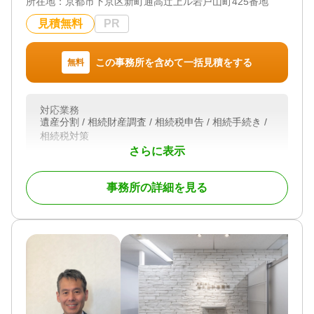
所在地：
京都市下京区新町通高辻上ル岩戸山町425番地
無料 / 18時以降相談可 / オンライン面談可 / 事務所面
談可
見積無料
PR
この事務所を含めて一括見積をする
無料
対応業務
遺産分割 / 相続財産調査 / 相続税申告 / 相続手続き /
相続税対策
さらに表示
対応体制
訪問可 / 初回相談無料
事務所の詳細を見る