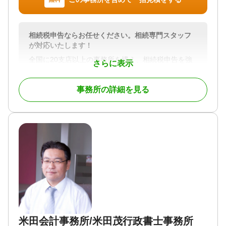
申告 / 相続手続き / 銀行手続き / 戸籍収集 / 相続税対
策
対応体制
相続税申告ならお任せください。相続専門スタッフ
訪問可 / 初回相談無料
が対応いたします！
全国に20支店以上の事務所を構え、相続税申告を強
さらに表示
みとしている税理士法人です。相続税に関するご質
問は何なりとお申し付けください。相続専門スタッ
事務所の詳細を見る
フが親切丁寧に対応させていただきます。元税務署
職員であった税理士（国税OB）も多数在籍しており
税務調査対策も万全です。
対応地域
京都府全域
対応業務
遺言書 / 相続税申告 / 相続手続き
対応体制
電話相談可 / 訪問可 / 女性スタッフ対応可 / 土日相談
可 / 初回相談無料 / 18時以降相談可 / オンライン面談
可 / 事務所面談可
米田会計事務所/米田茂行政書士事務所