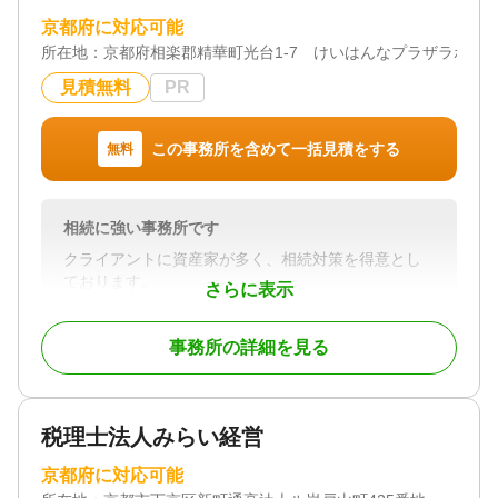
京都府に対応可能
所在地：
京都府相楽郡精華町光台1-7 けいはんなプラザラボ棟1
見積無料
PR
この事務所を含めて一括見積をする
無料
相続に強い事務所です
クライアントに資産家が多く、相続対策を得意とし
ております。
さらに表示
対応地域
事務所の詳細を見る
京都府・奈良県・大阪府
対応業務
遺言書 / 遺産分割 / 生前贈与 / 相続税申告 / 相続手続
税理士法人みらい経営
き / 銀行手続き / 戸籍収集 / 相続税対策 / 相続人調査
対応体制
京都府に対応可能
電話相談可 / 訪問可 / 女性スタッフ対応可 / 初回相談