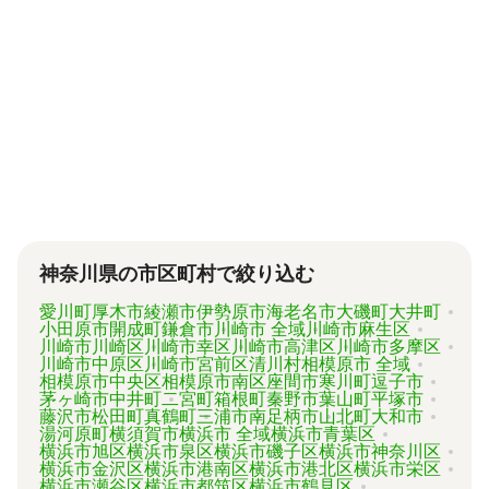
頼むと 2～3万円、遺産分割協議書の作成 5～
10万円、司法書士に相続登記を頼むと 6～8万
円などがあります。
代行業者各々のパッケージプランもあります
が、内容がバラバラで比較しづらく、自分に必
要な手続きに過不足がないか目安をつけること
が難しい状況です。
「相続費用見積ガイド」では、相続手続きに強
い専門家に、無料で一括見積依頼が可能です。
ご自身の状況ではいくら費用がかかるのか、ま
ずは見積を取り寄せてみましょう。
神奈川県の市区町村で絞り込む
愛川町
厚木市
綾瀬市
伊勢原市
海老名市
大磯町
大井町
小田原市
開成町
鎌倉市
川崎市 全域
川崎市麻生区
川崎市川崎区
川崎市幸区
川崎市高津区
川崎市多摩区
川崎市中原区
川崎市宮前区
清川村
相模原市 全域
相模原市中央区
相模原市南区
座間市
寒川町
逗子市
茅ヶ崎市
中井町
二宮町
箱根町
秦野市
葉山町
平塚市
藤沢市
松田町
真鶴町
三浦市
南足柄市
山北町
大和市
湯河原町
横須賀市
横浜市 全域
横浜市青葉区
横浜市旭区
横浜市泉区
横浜市磯子区
横浜市神奈川区
横浜市金沢区
横浜市港南区
横浜市港北区
横浜市栄区
横浜市瀬谷区
横浜市都筑区
横浜市鶴見区