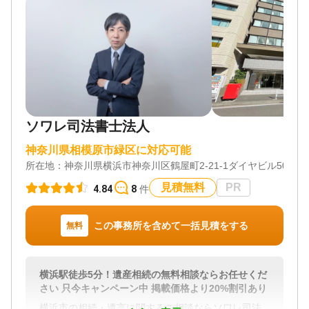
ソワレ司法書士法人
神奈川県相模原市緑区に対応可能
所在地：
神奈川県横浜市神奈川区鶴屋町2-21-1ダイヤビル504
見積無料
PR
4.84
8
件
この事務所を含めて一括見積をする
無料
横浜駅徒歩5分！遺産相続の無料相談ならお任せくだ
さい 只今キャンペーン中 掲載価格より20%割引あり
横浜市の相続・遺言に関するご相談ならソワレ司法