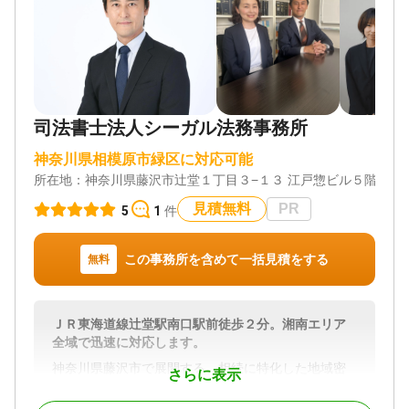
棄 / 成年後見 / 相続手続き / 銀行手続き / 戸籍収集 /
相続人調査 / 生前贈与（不動産名義変更）
対応体制
電話相談可 / 訪問可 / 女性スタッフ対応可 / 土日相談
可 / 初回相談無料 / 18時以降相談可 / 事務所面談可
司法書士法人シーガル法務事務所
神奈川県相模原市緑区に対応可能
所在地：
神奈川県藤沢市辻堂１丁目３−１３ 江戸惣ビル５階
見積無料
PR
5
1
件
この事務所を含めて一括見積をする
無料
ＪＲ東海道線辻堂駅南口駅前徒歩２分。湘南エリア
全域で迅速に対応します。
神奈川県藤沢市で展開する、相続に特化した地域密
さらに表示
着型の司法書士事務所。依頼者の声に耳を傾けるこ
とを第一とする姿勢で、累計相談数は2.000件超と圧