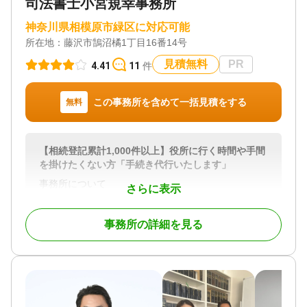
司法書士小宮規幸事務所
☆出張相談可
神奈川県相模原市緑区に対応可能
所在地：
藤沢市鵠沼橘1丁目16番14号
対応地域
神奈川県、東京都
見積無料
PR
4.41
11
件
対応業務
遺言書 / 遺産分割 / 相続財産調査 / 相続登記 / 相続放
この事務所を含めて一括見積をする
無料
棄 / 家族信託 / 相続手続き / 銀行手続き / 戸籍収集 /
相続人調査
対応体制
【相続登記累計1,000件以上】役所に行く時間や手間
電話相談可 / 訪問可 / 土日相談可 / 初回相談無料 / 18
を掛けたくない方「手続き代行いたします」
時以降相談可 / オンライン面談可 / 事務所面談可
事務所について
さらに表示
当事務所は、2006年に開業し当初より「迅速丁寧な
対応を適正価格にてご提供」できるよう心掛けてお
事務所の詳細を見る
ります。
対応地域
神奈川県全域
対応業務
遺言書 / 遺産分割 / 相続財産調査 / 相続登記 / 相続放