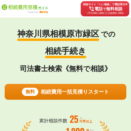
姉妹サイト「いい相続」で電話受付中
phone_in_talk
電話
無料相談
で
（平日9時-19時/土日祝9時-18時）
神奈川県相模原市緑区
での
相続手続き
司法書士検索《無料で相談》
相続費用一括見積りスタート
無料