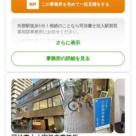
この事務所を含めて一括見積をする
無料
矢部駅徒歩1分！相続のことなら司法書士法人駅前双
葉相談事務所にお任せください。
☆相続の丸ごとサポート
さらに表示
弊所では、司法書士の専門である不動産の相続登記
のみならず、法定相続情報一覧図の作成、凍結され
事務所の詳細を見る
た銀行口座・証券口座の相続手続き、相続した不動
産の売却サポート等、相続に伴う幅広い業務に対応
しています。また、必要に応じて弁護士・税理士・
土地家屋調査士等の各専門家と連携してワンストッ
プで承ります。
☆明確な費用の提示
費用のことは最初に説明し、些細なことでも相談し
やすい雰囲気作りに努めています。
☆信用第一
☆迅速かつ丁寧な対応