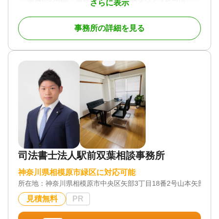
さらに表示
書士法人へ。
相続のご相談は【完全無料】。【横浜駅徒歩5分】 横
事務所の詳細を見る
浜市内で財産・不動産の相続・相続放棄・終活にお
悩みの方はお気軽にご相談ください。
相続の相談実績年間約1,000件。豊富な相談実績で安
心してお任せいただけます。
横浜での相続に精通したプロチームが、相続法務か
ら税務にいたるまでお客様をフルサポートします。
面談は土日やオンライン、ご自宅への出張面談も可
能です。お気軽にご相談ください。
対応地域
神奈川県、東京都
司法書士法人駅前双葉相談事務所
対応業務
遺言書 / 遺産分割 / 相続財産調査 / 相続登記 / 相続放
神奈川県相模原市緑区に対応可能
棄 / 成年後見 / 相続手続き / 銀行手続き / 戸籍収集 /
所在地：
相続人調査 / 生前贈与（不動産名義変更）
神奈川県相模原市中央区矢部3丁目18番2号山本矢部ビル3
見積無料
PR
対応体制
電話相談可 / 訪問可 / 女性スタッフ対応可 / 土日相談
可 / 初回相談無料 / オンライン面談可 / 事務所面談可