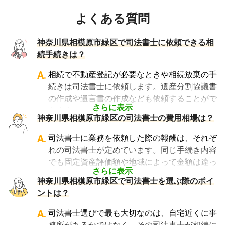
よくある質問
神奈川県相模原市緑区で司法書士に依頼できる相
続手続きは？
A.
相続で不動産登記が必要なときや相続放棄の手
続きは司法書士に依頼します。遺産分割協議書
の作成や遺言書の作成なども依頼することがで
さらに表示
きます。
神奈川県相模原市緑区の司法書士の費用相場は？
・不動産の名義変更の手続き
・遺産分割協議書の作成
A.
司法書士に業務を依頼した際の報酬は、それぞ
・遺言書の作成
れの司法書士が定めています。同じ手続き内容
・成年後見人手続き
でも固定資産評価額や地域によって金額は違っ
ただし、相続争いなどのトラブルの解決は弁護
さらに表示
てきます。
神奈川県相模原市緑区で司法書士を選ぶ際のポイ
士に依頼することになります。
一例を挙げると、相続による所有権移転登記手
ントは？
続きで「土地1筆及び建物1棟（固定資産評価
額の合計1,000万円）法定相続人3名のうち1名
A.
司法書士選びで最も大切なのは、自宅近くに事
が単独相続した場合」の費用相場の目安は6万