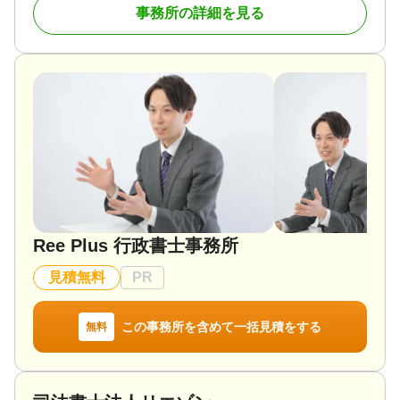
事務所の詳細を見る
倒的な実績となっています。男女両方の司法書士が
在籍し、どんな些細なことでも話せる身近な相談者
として高い信頼を築いています。無料相談や辻堂駅
徒歩2分の利便性、分かりやすい説明、ワンストップ
対応、家族信託などの生前対策も魅力です。
対応地域
神奈川県全域（藤沢市、茅ヶ崎市、寒川町、鎌倉
市、逗子市、横須賀市、平塚市、小田原市、大磯
町、二宮町、秦野市、綾瀬市 他）
対応業務
遺言書 / 遺産分割 / 生前贈与 / 相続財産調査 / 相続登
Ree Plus 行政書士事務所
記 / 相続放棄 / 成年後見 / 家族信託 / 相続手続き / 銀
行手続き / 戸籍収集 / 相続人調査 / 生前贈与（不動産
見積無料
PR
名義変更）
対応体制
訪問可 / 女性スタッフ対応可 / 土日相談可 / 初回相談
この事務所を含めて一括見積をする
無料
無料 / 18時以降相談可 / オンライン面談可 / 事務所面
談可