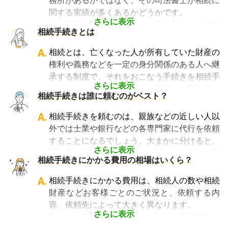
務所があるかではなく、その司法書士が相続に
円～8万円程です。
関する実績が多くあるかどうかです。
また相続登記には報酬のほか、戸籍謄本取得の
さらに表示
法人業務を中心に行っている司法書士に相続手
相続手続きとは
際にかかる費用や、登録免許税などが発生しま
続きの相談をしても、期待した結果は得られな
す。 相続人や不動産の数などによっても異な
いため、相続手続きの経験豊富な司法書士を選
A.
相続とは、亡くなった人が所有していた財産の
るため、価格表は参考にしかなりません。
ぶことが、スムーズで間違いのない相続手続き
権利や義務などを一定の身分関係のある人へ継
「相続費用見積ガイド」では、
相続手続きに強
のために非常に重要になります。
承する制度で、それをおこなう手続きを相続手
い司法書士に、無料で一括見積依頼が可能で
なお、自宅から離れた場所にある事務所であっ
さらに表示
続きといいます。具体的には預貯金や不動産、
す
。ご自身の状況ではいくら費用がかかるの
相続手続きは誰に頼むのがベスト？
ても、相続手続きの対応は可能です。
借金なども含めた亡くなった人の財産を配偶者
か、まずは見積を取り寄せてみましょう。
「相続費用見積ガイド」では、
相続手続きに強
や子どもなどの相続人に引き継ぐ手続きのこと
A.
相続手続きを頼むのは、親族などの近しい人以
い司法書士を多数掲載しており、無料で一括見
です。相続手続きが大変と言われるのは、その
外では士業や銀行などの各専門家に代行を依頼
積依頼が可能です
。ぜひご利用ください。
複雑さや手続きの多さにあります。加えて役所
することになるでしょう。大まかに分けると、
や銀行などに出向くことも多いことから時間も
さらに表示
不動産に関する相続手続き全般は司法書士、戸
相続手続きにかかる費用の相場はいくら？
手間もかかります。専門家に任せればそういっ
籍謄本の収集、預貯金口座・車などの名義変更
た煩わしさを大幅に減らすことができます。
手続きを任せたい場合は行政書士、相続税申告
A.
相続手続きにかかる費用は、相続人の数や相続
や節税対策の検討は税理士、相続人の間で争い
財産などお客様ごとのご状況と、依頼する内
やトラブルになっている場合は弁護士というよ
容、依頼先によって大きく異なります。
うに状況別に頼むのがベストです。
さらに表示
例えば参考価格として、行政書士に戸籍収集を