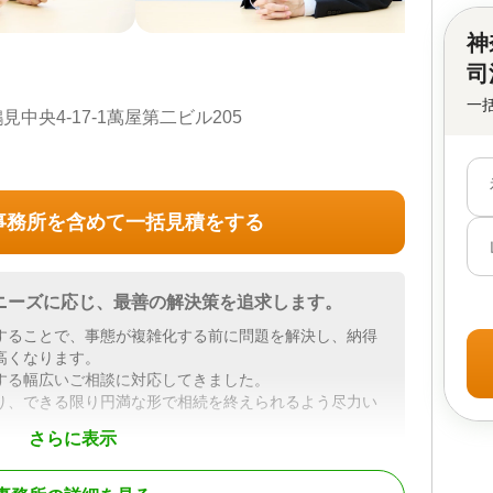
神
司
一
中央4-17-1萬屋第二ビル205
事務所を含めて一括見積をする
ニーズに応じ、最善の解決策を追求します。
することで、事態が複雑化する前に問題を解決し、納得
高くなります。
する幅広いご相談に対応してきました。
り、できる限り円満な形で相続を終えられるよう尽力い
さらに表示
であるがゆえに、感情的になり、意見の対立が生じやす