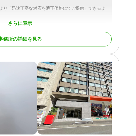
初より「迅速丁寧な対応を適正価格にてご提供」できるよ
さらに表示
事務所の詳細を見る
続財産調査 / 相続登記 / 相続放棄 / 成年後見 / 相続手続き
集 / 相続人調査 / 生前贈与（不動産名義変更）
女性スタッフ対応可 / 土日相談可 / 初回相談無料 / 18時以
可