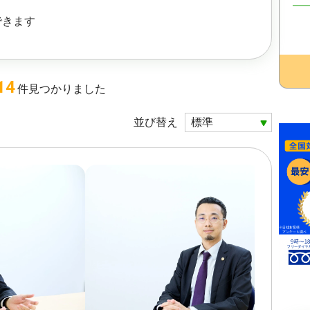
できます
14
件
見つかりました
並び替え