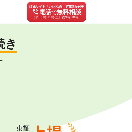
姉妹サイト「いい相続」で電話受付中
phone_in_talk
電話
無料相談
で
（平日9時-19時/土日祝9時-18時）
続き
す