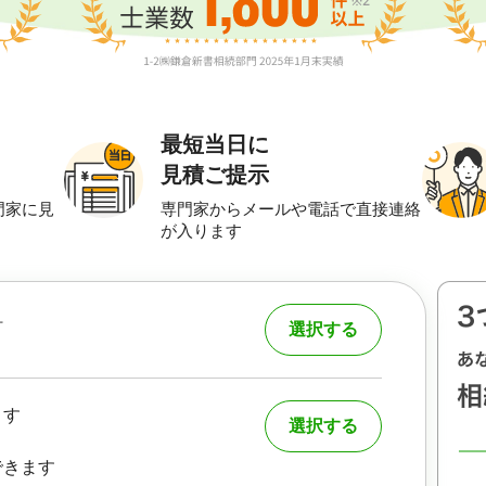
最短当日に
見積ご提示
門家に見
専門家からメールや電話で直接連絡
が入ります
町
選択する
ます
選択する
できます