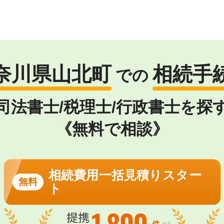
奈川県山北町
相続手
での
司法書士/税理士/行政書士を探
《無料で相談》
相続費用一括見積りスター
無料
ト