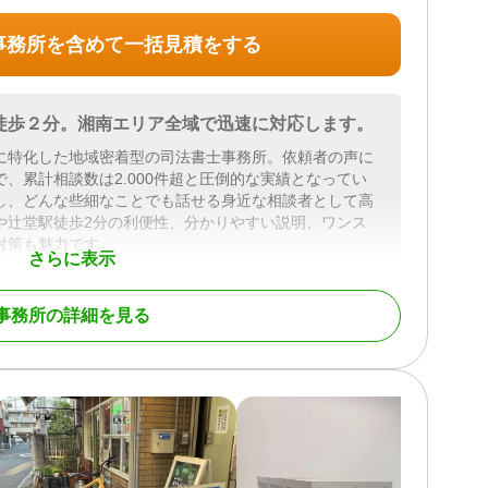
といった他士業にくわえ、不動産業界やファイナンシャ
事務所を含めて一括見積をする
など幅広い業種の専門家との連携体制を整えています。
も、ワンストップでスピーディーな対応が可能です。
休日のご相談にも対応可能です。
徒歩２分。湘南エリア全域で迅速に対応します。
付けください。
に特化した地域密着型の司法書士事務所。依頼者の声に
、累計相談数は2.000件超と圧倒的な実績となってい
ものでありながら、さまざまな法的知識が求められる複
し、どんな些細なことでも話せる身近な相談者として高
や辻堂駅徒歩2分の利便性、分かりやすい説明、ワンス
へご相談ください。
対策も魅力です。
さらに表示
、茅ヶ崎市、寒川町、鎌倉市、逗子市、横須賀市、平塚
事務所の詳細を見る
登記 / 相続放棄 / 家族信託 / 相続手続き / 戸籍収集 / 相
、二宮町、秦野市、綾瀬市 他）
ブル（弁護士相談）
贈与 / 相続財産調査 / 相続登記 / 相続放棄 / 成年後見 /
料 / 18時以降相談可 / 事務所面談可
/ 銀行手続き / 戸籍収集 / 相続人調査 / 生前贈与（不動産
可 / 土日相談可 / 初回相談無料 / 18時以降相談可 / オ
所面談可