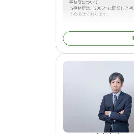
事務所について
当事務所は、2006年に開業し当
う心掛けております。
対応地域
神奈川県全域
対応業務
遺言書 / 遺産分割 / 相
/ 銀行手続き / 戸籍収
対応体制
電話相談可 / 訪問可 / 
降相談可 / 事務所面談