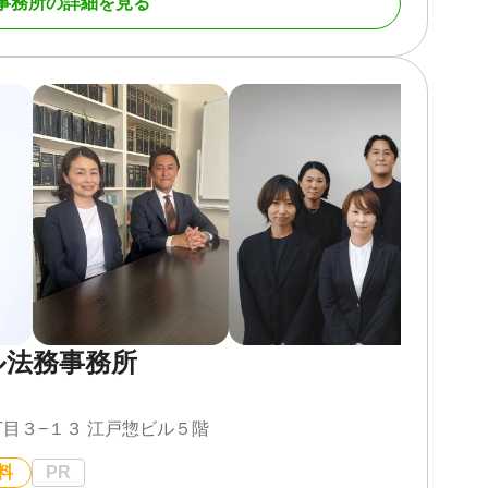
事務所の詳細を見る
、相手と直接顔を合わせて話し合うこと自体が精神的に
で、相手との交渉を弁護士に任せ、負担を大きく軽減で
生前対策から、遺言執行、遺産分割の紛争解決など相続
を提供します。
人で解決することが困難な場合が多いです。そのような
続手続きを進めると、家族関係の悪化にもつながりかね
弁護士を介入させることで冷静な話し合いが可能となり
適切なアドバイスを提供し、当事者間の不満を解消する
な事態になる前に弁護士に相談することが大切です。
ル法務事務所
を承ることも多く、ご相談者様のご希望に沿った遺言書
、遺族にご自身の希望を伝えると同時に、大切なご家族
目３−１３ 江戸惣ビル５階
あります。
、ご相談者様のご希望を踏まえたうえで、遺言書に盛り
料
PR
ます。