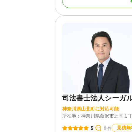
遺産をめぐり対立している状態で
大きな負担となります。
相続問題を弁護士に依頼すること
きます。
当事務所では、遺言書作成などの
の発生後まで、包括的なサポート
相続トラブルの内容は多様で、一
状況で話がこじれたまま無理に相
ません。
相続でで問題が発生したときは、
ます。
弁護士は、法律の知識を駆使して
手助けをします。
問題の早期解決のためには、深刻
司法書士法人シーガ
当事務所では、生前対策のご相談
の作成をサポートしています。
神奈川県山北町に対応可能
きちんとした遺言書を残すことは
所在地：
神奈川県藤沢市辻堂１丁
を相続トラブルから守ることでも
遺産の分配や相続税への配慮など
5
1
見積無
件
込むべき内容をアドバイスいたし