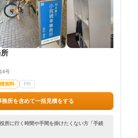
務所
14号
積無料
PR
事務所を含めて一括見積をする
上】役所に行く時間や手間を掛けたくない方「手続