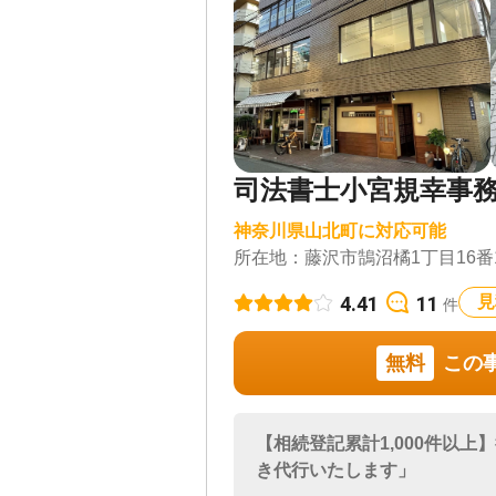
司法書士小宮規幸事
神奈川県山北町に対応可能
所在地：
藤沢市鵠沼橘1丁目16番
4.41
11
見
件
無料
この
【相続登記累計1,000件以
き代行いたします」