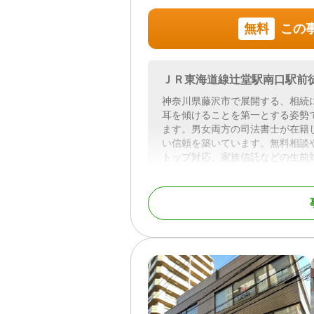
当事務所では、税理士や司法書士
無料
この
ルプランナー、終活アドバイザー
不動産や相続税が関わる相続問題
ご多忙な方のために、平日夜間や
ＪＲ東海道線辻堂駅南口駅前
ご予約の際に、ご遠慮なくお申し
神奈川県藤沢市で展開する、相続
耳を傾けることを第一とする姿勢で
相続は、誰もがいつかは直面する
ます。男女両方の司法書士が在籍
雑な手続きです。
い信頼を築いています。無料相談
相続に関するお悩みは、当事務所
トップ対応、家族信託などの生前
対応地域
神奈川県 東京都
対応地域
神奈川県全域（藤沢市
対応業務
遺言書 / 遺産分割 / 相続
市、小田原市、大磯町
続人調査 / 相続トラ
対応業務
遺言書 / 遺産分割 / 生前
対応体制
土日相談可 / 初回相談無
家族信託 / 相続手続き 
名義変更）
対応体制
訪問可 / 女性スタッフ対応
ンライン面談可 / 事務