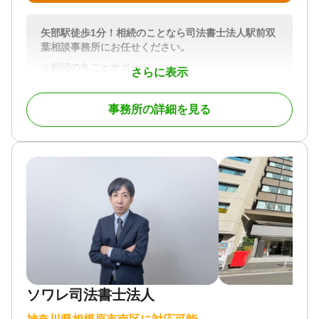
矢部駅徒歩1分！相続のことなら司法書士法人駅前双
葉相談事務所にお任せください。
☆相続の丸ごとサポート
さらに表示
弊所では、司法書士の専門である不動産の相続登記
のみならず、法定相続情報一覧図の作成、凍結され
事務所の詳細を見る
た銀行口座・証券口座の相続手続き、相続した不動
産の売却サポート等、相続に伴う幅広い業務に対応
しています。また、必要に応じて弁護士・税理士・
土地家屋調査士等の各専門家と連携してワンストッ
プで承ります。
☆明確な費用の提示
費用のことは最初に説明し、些細なことでも相談し
やすい雰囲気作りに努めています。
☆信用第一
☆迅速かつ丁寧な対応
ソワレ司法書士法人
☆出張相談可