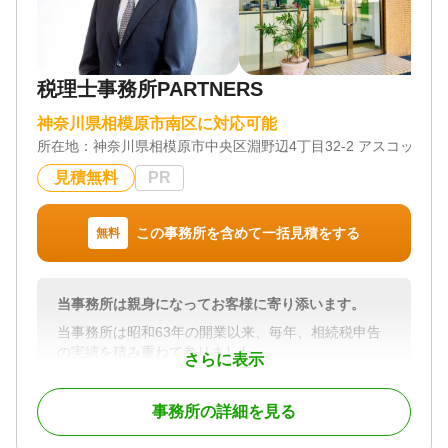
生を全うしていただきたいという思いで仕事に取り
組んでおります。
対応地域
税理士事務所PARTNERS
横須賀市、三浦市、逗子市、横浜市、川崎市、葉山
町
神奈川県相模原市南区に対応可能
所在地：
神奈川県相模原市中央区淵野辺4丁目32-2 アスコットア
対応業務
遺言書 / 遺産分割 / 相続財産調査 / 相続手続き / 銀行
見積無料
PR
手続き / 戸籍収集 / 相続人調査
対応体制
この事務所を含めて一括見積をする
無料
電話相談可 / 訪問可 / 土日相談可 / 初回相談無料 / 18
時以降相談可 / オンライン面談可 / 事務所面談可
当事務所は親身になってお客様に寄り添います。
当事務所は昭和63年の開業以来、毎年、相続税申告
の実績を積み重ねて参りました。
さらに表示
その豊富な経験の中で、節税に関してはもちろんで
すが、大切にしているのは「親身になってお客様に
事務所の詳細を見る
寄り添う」という事です。
お客様のご意向を最大限に尊重した上で、遺産分割