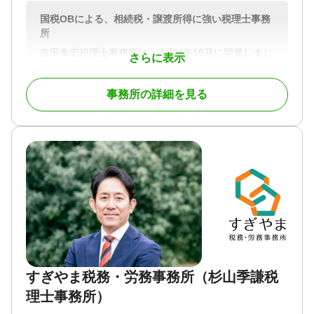
国税OBによる、相続税・譲渡所得に強い税理士事務
所
吉田泰宏税理士事務所は、令和4年10月に開業しまし
さらに表示
た。
日本も高齢化社会へ迎え、税務署勤務時代から多く
事務所の詳細を見る
の相続や生前贈与等の対策に苦慮されておられる
方々にお会いしてきました。
おひとりでは、中々解決が難しい場合もあります。
そのような時、お客様のニーズに沿ってお役に立ち
たいと思います。
お気軽に、ご連絡ください。
対応地域
横浜市、鎌倉市、逗子市、横須賀市、三浦市、葉山
町
対応業務
遺言書 / 相続税申告 / 相続人調査
すぎやま税務・労務事務所（杉山季謙税
対応体制
理士事務所）
土日相談可 / 初回相談無料 / 18時以降相談可 / 事務所
面談可