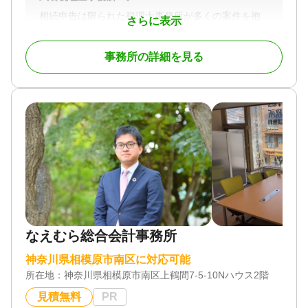
相続申告は限られた税理士事務所が多くの案件を抱
さらに表示
えているため、申告経験豊富な税理士の絶対数が少
なく、どの税理士に依頼してもいいという訳ではあ
事務所の詳細を見る
りません。
相続申告は、税理士が行う申告でも『十人十色』と
言われるほど、相続税の計算結果に差が出ます。
当事務所は豊富な申告経験を基に、安心してお任せ
いただける相続申告サービスをご提供致します。
対応地域
東京都、神奈川県全域
対応業務
相続税申告
対応体制
電話相談可 / 訪問可 / 土日相談可 / 初回相談無料 / 18
なえむら総合会計事務所
時以降相談可 / オンライン面談可 / 事務所面談可
神奈川県相模原市南区に対応可能
所在地：
神奈川県相模原市南区上鶴間7-5-10Nハウス2階
見積無料
PR