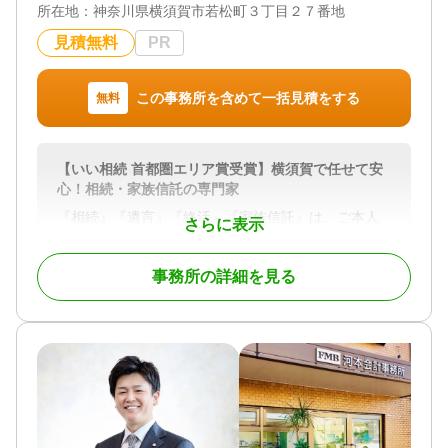
所在地：
手続き / 戸籍収集 / 相続人調査
神奈川県横須賀市若松町３丁目２７番地
見積無料
PR
対応体制
電話相談可 / 訪問可 / 土日相談可 / 初回相談無料 / 18
時以降相談可 / オンライン面談可 / 事務所面談可
この事務所を含めて一括見積をする
無料
【いい相続 首都圏エリア賞受賞】横須賀で任せて安
心！相続・家族信託の専門家
『相続』『遺言』『終活』『家族信託』は、ご本人
さらに表示
様だけでなく、ご家族の方々の幸せな人生に大きな
影響を与えるとても大切なものです。
事務所の詳細を見る
私共の事務所では、ご依頼人様が一生をかけて築
いた大切な財産や、ご先祖様から受け継がれてきた
資産を、最も良い形でご家族に受け継いでいただく
お手伝いをさせていただきます。また、財産以上に
大切なご家族の絆を守ること、ご依頼人様の想いを
ご家族の方々にしっかりお伝えすることを大事にし
ております。そして、ご依頼人様やご家族の方々の
生活や老後の不安を、できる限り解消することで、
ご依頼人様に安心と満足をお届けし、悔いのない人