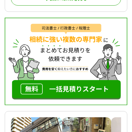
ポートしています。
在籍し、どんな些細なことでも話せる身近な相談者
きちんとした遺言書を残すことは、遺族にご自身の
として高い信頼を築いています。無料相談や辻堂駅
希望を伝えると同時に、大切なご家族を相続トラブ
徒歩2分の利便性、分かりやすい説明、ワンストップ
ルから守ることでもあります。
対応、家族信託などの生前対策も魅力です。
遺産の分配や相続税への配慮など、ご相談者様のご
希望を踏まえたうえで、遺言書に盛り込むべき内容
対応地域
をアドバイスいたします。
神奈川県全域（藤沢市、茅ヶ崎市、寒川町、鎌倉
市、逗子市、横須賀市、平塚市、小田原市、大磯
当事務所では、税理士や司法書士といった他士業に
町、二宮町、秦野市、綾瀬市 他）
くわえ、不動産業界やファイナンシャルプランナ
ー、終活アドバイザーなど幅広い業種の専門家との
対応業務
連携体制を整えています。
遺言書 / 遺産分割 / 生前贈与 / 相続財産調査 / 相続登
不動産や相続税が関わる相続問題も、ワンストップ
記 / 相続放棄 / 成年後見 / 家族信託 / 相続手続き / 銀
でスピーディーな対応が可能です。
行手続き / 戸籍収集 / 相続人調査 / 生前贈与（不動産
名義変更）
ご多忙な方のために、平日夜間や休日のご相談にも
対応体制
対応可能です。
訪問可 / 女性スタッフ対応可 / 土日相談可 / 初回相談
ご予約の際に、ご遠慮なくお申し付けください。
無料 / 18時以降相談可 / オンライン面談可 / 事務所面
談可
相続は、誰もがいつかは直面するものでありなが
ら、さまざまな法的知識が求められる複雑な手続き
です。