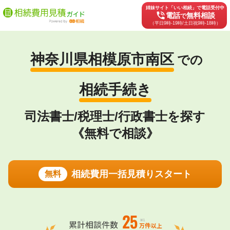
姉妹サイト「いい相続」で電話受付中
phone_in_talk
電話
無料相談
で
（平日9時-19時/土日祝9時-18時）
神奈川県相模原市南区
での
相続手続き
司法書士/税理士/行政書士を探す
《無料で相談》
相続費用一括見積りスタート
無料