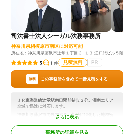
遺産をめぐり対立している状態で、相手と直接顔を
合わせて話し合うこと自体が精神的に大きな負担と
なります。
相続問題を弁護士に依頼することで、相手との交渉
を弁護士に任せ、負担を大きく軽減できます。
司法書士法人シーガル法務事務所
当事務所では、遺言書作成などの生前対策から、遺
言執行、遺産分割の紛争解決など相続の発生後ま
神奈川県相模原市南区に対応可能
で、包括的なサポートを提供します。
所在地：
神奈川県藤沢市辻堂１丁目３−１３ 江戸惣ビル５階
相続トラブルの内容は多様で、一人で解決すること
が困難な場合が多いです。そのような状況で話がこ
見積無料
PR
5
1
件
じれたまま無理に相続手続きを進めると、家族関係
の悪化にもつながりかねません。
相続でで問題が発生したときは、弁護士を介入させ
この事務所を含めて一括見積をする
無料
ることで冷静な話し合いが可能となります。
弁護士は、法律の知識を駆使して適切なアドバイス
を提供し、当事者間の不満を解消する手助けをしま
ＪＲ東海道線辻堂駅南口駅前徒歩２分。湘南エリア
す。
全域で迅速に対応します。
問題の早期解決のためには、深刻な事態になる前に
弁護士に相談することが大切です。
神奈川県藤沢市で展開する、相続に特化した地域密
さらに表示
着型の司法書士事務所。依頼者の声に耳を傾けるこ
当事務所では、生前対策のご相談を承ることも多
とを第一とする姿勢で、累計相談数は2.000件超と圧
く、ご相談者様のご希望に沿った遺言書の作成をサ
事務所の詳細を見る
倒的な実績となっています。男女両方の司法書士が