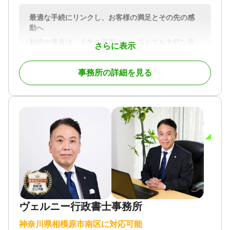
最適な手続にリンクし、お客様の満足とその先の感
動へ
相続や遺言は、人生の局面においてとても大切な意
さらに表示
味をもちます。それは、心の問題でもあり、定型化
した業務にはなりにくいものです。一方で、手続き
事務所の詳細を見る
は法に則った形式で粛々と行われるべきものです。
当事務所は、面談を大切にしております。ご依頼者
様のお気持ちを受け止めながら手続きのお手伝いを
させていただきます。
時間をかけて丁寧にすすめていくお仕事ですので、
ご依頼をお考えくださる皆さまには、ぜひ当事務所
と相談させていただき、私たちに任せられるかどう
かをご判断いただければ幸いです。
対応地域
神奈川県全域
ヴェルニー行政書士事務所
対応業務
神奈川県相模原市南区に対応可能
遺言書 / 遺産分割 / 相続財産調査 / 相続手続き / 銀行