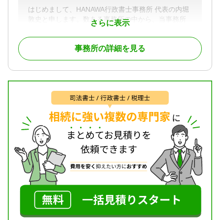
はじめまして、HANAWA行政書士事務所 代表の内堀
敦史と申します。数ある事務所の中から、当事務所
さらに表示
のページをご覧いただき、誠にありがとうございま
す。
事務所の詳細を見る
相続手続きは、人生で何度も経験するものではな
く、多くの方が「何から手をつければいいのか」
「誰に相談すればいいのか」と、大きな不安を抱え
ていらっしゃいます。
当事務所は、そんなお客様の不安に寄り添い、安心
へと導くことを最大の使命としております。
私は、専門学校卒業後、システム開発会社で業務系
システムの開発に携わり、論理的な思考力と効率的
な問題解決能力を養いました。その後、大手会計事
務所でスタートアップ企業の上場支援を通じて、企
業の成長を間近でサポートする経験を積みました。
そして、中堅会計事務所では、数多くのお客様の相
続・遺言・信託業務に深く関わり、手続きの煩雑さ
やお客様が抱える心の葛藤を肌で感じてきました。
これらの多様な経験から、単に法的な手続きを代行
するだけでなく、お客様一人ひとりの状況や感情に