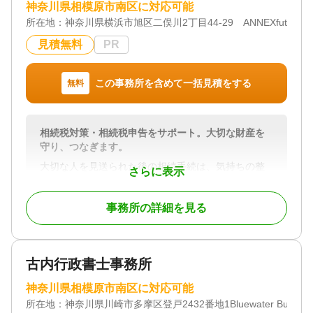
神奈川県相模原市南区に対応可能
所在地：
神奈川県横浜市旭区二俣川2丁目44-29 ANNEXfutamata
見積無料
PR
この事務所を含めて一括見積をする
無料
相続税対策・相続税申告をサポート。大切な財産を
守り、つなぎます。
大切な人を見送られた後の相続手続は、気持ちの整
さらに表示
理がつかない中で進めなければならず、不安や負担
が多いものです。
事務所の詳細を見る
「何をしたらよいか分からず不安」「相続税が心
配」と感じられる方がほとんどです。
お客様が安心して次の一歩を踏み出せるように、そ
古内行政書士事務所
れぞれの状況に寄り添いながら、スムーズな相続税
申告を支援します。
神奈川県相模原市南区に対応可能
所在地：
神奈川県川崎市多摩区登戸2432番地1Bluewater Building
また、生前対策では、相続税の試算や贈与・遺言・