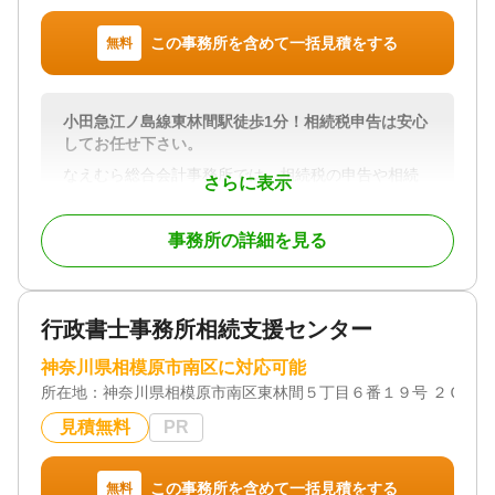
この事務所を含めて一括見積をする
無料
小田急江ノ島線東林間駅徒歩1分！相続税申告は安心
してお任せ下さい。
なえむら総合会計事務所では、相続税の申告や相続
さらに表示
手続きについて、専門的なサポートを行っていま
す。相続に関する不安や疑問を一つひとつ解決し、
事務所の詳細を見る
安心して大切な手続きを任せていただけるよう、心
を込めてお手伝いします。
私たちは、税理士としての豊富な経験を活かし、相
行政書士事務所相続支援センター
続税の申告だけでなく、遺産分割や納税資金の準備
など、相続に関わる全ての手続きをサポートしま
神奈川県相模原市南区に対応可能
す。複雑な手続きも丁寧にご説明し、お客様が安心
所在地：
神奈川県相模原市南区東林間５丁目６番１９号 ２Ｃ
できるように進めますので、初めての方でもご安心
ください。
見積無料
PR
また、事業をお持ちの方には、事業承継のサポート
も行っています。大切な会社を次の世代へ引き継ぐ
この事務所を含めて一括見積をする
無料