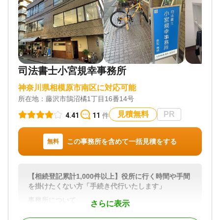
相続に関するお悩みは、当事務所へご相談くださ
い。
対応地域
神奈川県 東京都
対応業務
遺言書 / 遺産分割 / 相続登記 / 相続放棄 / 家族信託 /
司法書士小宮規幸事務所
相続手続き / 戸籍収集 / 相続人調査 / 相続トラブル
神奈川県相模原市南区に対応可能
（弁護士相談）
所在地：
藤沢市鵠沼橘1丁目16番14号
対応体制
土日相談可 / 初回相談無料 / 18時以降相談可 / 事務所
見積無料
PR
4.41
11
件
面談可
この事務所を含めて一括見積をする
無料
【相続登記累計1,000件以上】役所に行く時間や手間
を掛けたくない方「手続き代行いたします」
事務所について
さらに表示
当事務所は、2006年に開業し当初より「迅速丁寧な
対応を適正価格にてご提供」できるよう心掛けてお