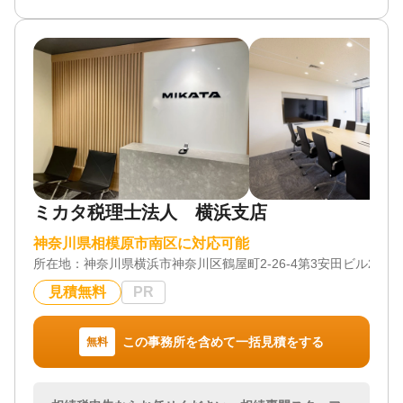
す。
☆所長は銀行出身で、宅地建物取引士資格も有しま
すので、土地評価の見立てだけでなく、金融・保険
の実務知識が豊富です。
☆申告期限が迫っている申告にも頼りになる事務所
です。
☆仕事が忙しい方には土日や夜間の面談行っていま
すし、webによるオンライン打ち合わせもしていま
す。
☆税務調査対策に有効といわれている書面添付制度
による申告を行っていますし、複数の申告プランが
ミカタ税理士法人 横浜支店
ありますので、ご要望に沿った申告ができます。
☆令和5年には相鉄線が新横浜に乗り入れ東横線とも
神奈川県相模原市南区に対応可能
接続しますので、より一層便利になります。
所在地：
神奈川県横浜市神奈川区鶴屋町2-26-4第3安田ビル2F
☆事務所設立の趣旨に鑑み相続人間での係争案件は
お取り扱いしていません。
見積無料
PR
対応地域
この事務所を含めて一括見積をする
無料
神奈川県内
対応業務
遺産分割 / 生前贈与 / 相続財産調査 / 相続税申告 / 相