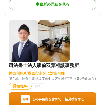
事務所の詳細を見る
ります。
対応地域
神奈川県全域
対応業務
遺言書 / 遺産分割 / 相続財産調査 / 相続登記 / 相続放
棄 / 成年後見 / 相続手続き / 銀行手続き / 戸籍収集 /
相続人調査 / 生前贈与（不動産名義変更）
対応体制
電話相談可 / 訪問可 / 女性スタッフ対応可 / 土日相談
可 / 初回相談無料 / 18時以降相談可 / 事務所面談可
司法書士法人駅前双葉相談事務所
神奈川県相模原市南区に対応可能
所在地：
神奈川県相模原市中央区矢部3丁目18番2号山本矢部ビル3
見積無料
PR
この事務所を含めて一括見積をする
無料