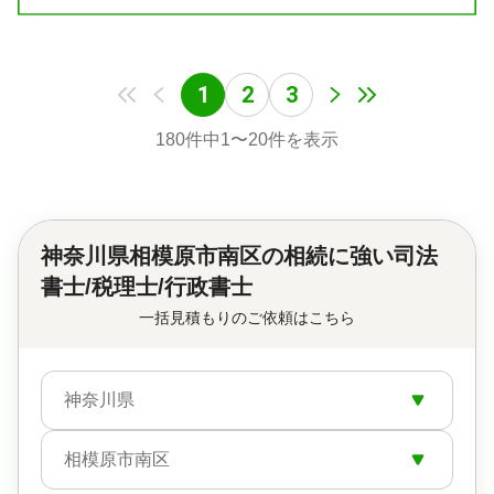
配慮した、きめ細やかなサポートの重要性を強く認
識しています。
「お客様の不安が安心に変わる瞬間」こそが、私に
1
2
3
とっての最大の喜びです。
180
件中
1
〜
20
件を表示
対応地域
神奈川県川崎市を中心に、東京・神奈川・千葉・埼
玉の一都三県に対応
対応業務
遺言書 / 遺産分割 / 相続財産調査 / 成年後見 / 家族信
神奈川県相模原市南区の
相続に強い司法
託 / 相続手続き / 銀行手続き / 戸籍収集 / 相続人調査
書士/税理士/行政書士
対応体制
一括見積もりのご依頼はこちら
電話相談可 / 訪問可 / 土日相談可 / 初回相談無料 / 18
時以降相談可 / オンライン面談可
神奈川県
相模原市南区