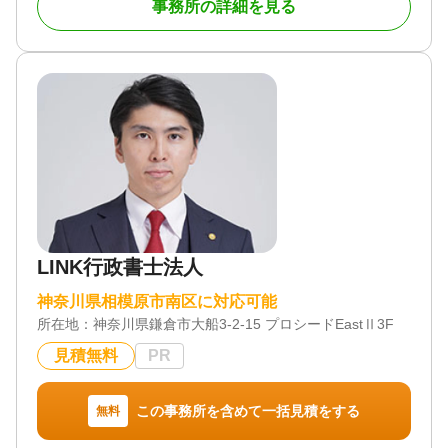
事務所の詳細を見る
対応体制
女性スタッフ対応可 / 初回相談無料
LINK行政書士法人
神奈川県相模原市南区に対応可能
所在地：
神奈川県鎌倉市大船3-2-15 プロシードEastⅡ3F
見積無料
PR
この事務所を含めて一括見積をする
無料