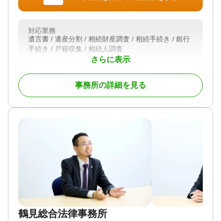
ためのアドバイスを提供し、税務面からもしっかり
とサポートいたします。
対応業務
どんな小さな質問でもお気軽にご相談いただけま
遺言書 / 遺産分割 / 相続財産調査 / 相続手続き / 銀行
す。相続税申告のご依頼や、その他相続に関するお
手続き / 戸籍収集 / 相続人調査
悩みがあれば、ぜひ当事務所にご連絡ください。初
さらに表示
回のご相談は無料ですので、まずはお気軽にご連絡
対応体制
初回相談無料
いただければと思います。
事務所の詳細を見る
対応地域
神奈川県、東京都全域
対応業務
相続税申告 / 相続手続き
対応体制
電話相談可 / 訪問可 / 女性スタッフ対応可 / 土日相談
可 / 初回相談無料 / 18時以降相談可 / オンライン面談
可 / 事務所面談可
鶴見総合法律事務所