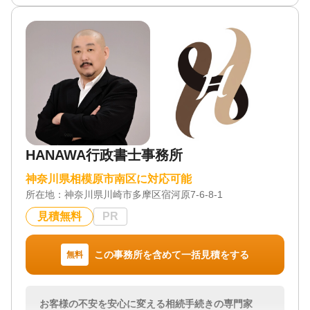
案を複数作成し、遺産分割案毎の節税額や納税額を
わかりやすくお伝えします。
また、相続税の申告に関する「遺産分割協議書」の
作成や相続登記などの手続きも、他士業とのネット
ワークですべて解決します。
どうぞお気軽にご連絡お待ちしております。
対応地域
神奈川県全域、東京都（主に町田市・八王子市）
対応業務
HANAWA行政書士事務所
遺言書 / 遺産分割 / 相続税申告 / 相続手続き
対応体制
神奈川県相模原市南区に対応可能
電話相談可 / 訪問可 / 女性スタッフ対応可 / 土日相談
所在地：
神奈川県川崎市多摩区宿河原7-6-8-1
可 / 初回相談無料 / 18時以降相談可 / オンライン面談
可 / 事務所面談可
見積無料
PR
この事務所を含めて一括見積をする
無料
お客様の不安を安心に変える相続手続きの専門家