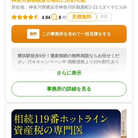
神奈川県相模原市南区に対応可能
所在地：
神奈川県横浜市神奈川区鶴屋町2-21-1ダイヤビル504
対応地域
神奈川県、東京都
見積無料
PR
4.84
8
件
対応業務
遺言書 / 遺産分割 / 相続財産調査 / 相続登記 / 相続放
この事務所を含めて一括見積をする
無料
棄 / 家族信託 / 相続手続き / 銀行手続き / 戸籍収集 /
相続人調査
対応体制
横浜駅徒歩5分！遺産相続の無料相談ならお任せくだ
電話相談可 / 訪問可 / 土日相談可 / 初回相談無料 / 18
さい 只今キャンペーン中 掲載価格より20%割引あり
時以降相談可 / オンライン面談可 / 事務所面談可
横浜市の相続・遺言に関するご相談ならソワレ司法
さらに表示
書士法人へ。
相続のご相談は【完全無料】。【横浜駅徒歩5分】 横
事務所の詳細を見る
浜市内で財産・不動産の相続・相続放棄・終活にお
悩みの方はお気軽にご相談ください。
相続の相談実績年間約1,000件。豊富な相談実績で安
心してお任せいただけます。
横浜での相続に精通したプロチームが、相続法務か
ら税務にいたるまでお客様をフルサポートします。
面談は土日やオンライン、ご自宅への出張面談も可