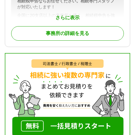
相続税申告ならお任せください。相続専門スタッフ
続手続き / 銀行手続き / 戸籍収集 / 相続税対策 / 相続
が対応いたします！
人調査
全国に20支店以上の事務所を構え、相続税申告を強
対応体制
さらに表示
みとしている税理士法人です。相続税に関するご質
電話相談可 / 訪問可 / 土日相談可 / 初回相談無料 / 18
問は何なりとお申し付けください。相続専門スタッ
時以降相談可 / オンライン面談可 / 事務所面談可
事務所の詳細を見る
フが親切丁寧に対応させていただきます。元税務署
職員であった税理士（国税OB）も多数在籍しており
税務調査対策も万全です。
対応地域
神奈川県全域
対応業務
遺言書 / 相続税申告 / 相続手続き
対応体制
電話相談可 / 訪問可 / 女性スタッフ対応可 / 土日相談
可 / 初回相談無料 / 18時以降相談可 / オンライン面談
可 / 事務所面談可