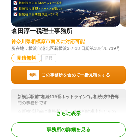
能です。お気軽にご相談ください。
対応地域
神奈川県、東京都
倉田淳一税理士事務所
対応業務
遺言書 / 遺産分割 / 相続財産調査 / 相続登記 / 相続放
神奈川県相模原市南区に対応可能
棄 / 成年後見 / 相続手続き / 銀行手続き / 戸籍収集 /
所在地：
相続人調査 / 生前贈与（不動産名義変更）
横浜市港北区新横浜3-7-18 日総第18ビル 719号
見積無料
PR
対応体制
電話相談可 / 訪問可 / 女性スタッフ対応可 / 土日相談
可 / 初回相談無料 / オンライン面談可 / 事務所面談可
この事務所を含めて一括見積をする
無料
新横浜駅前"相続119番ホットライン"は相続税申告専
門の事務所です
☆新横浜駅前に事務所があります相続税申告とその
さらに表示
周辺業務に特化した資産税専門の事務所です。
☆顧問先を多数持つ一般の事務所と違い、一般業務
事務所の詳細を見る
と併用で相続税申告をしていませんので、業務が効
率化されており、スピーディーな申告を行っていま