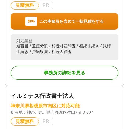
不動産の整理・保険活用などを通じて、トラブルを
見積無料
PR
未然に防ぎ、ご家族の安心をつなぐサポートをしま
す。
この事務所を含めて一括見積をする
無料
対応地域
神奈川県、東京都
対応業務
対応業務
遺言書 / 遺産分割 / 相続財産調査 / 相続手続き / 銀行
遺産分割 / 相続財産調査 / 相続税申告 / 相続手続き
手続き / 戸籍収集 / 相続人調査
対応体制
訪問可 / 土日相談可 / 初回相談無料 / 18時以降相談可
/ オンライン面談可 / 事務所面談可
事務所の詳細を見る
イルミナス行政書士法人
神奈川県相模原市南区に対応可能
所在地：
神奈川県川崎市多摩区生田7-9-3-507
見積無料
PR