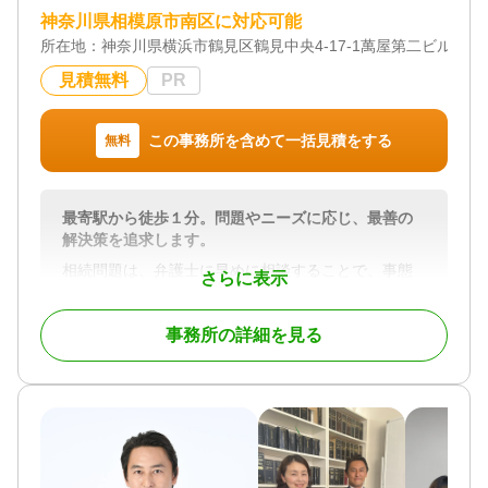
神奈川県相模原市南区に対応可能
所在地：
神奈川県横浜市鶴見区鶴見中央4-17-1萬屋第二ビル205
見積無料
PR
この事務所を含めて一括見積をする
無料
最寄駅から徒歩１分。問題やニーズに応じ、最善の
解決策を追求します。
相続問題は、弁護士に早めに相談することで、事態
さらに表示
が複雑化する前に問題を解決し、納得のいく相続を
実現できる可能性が高くなります。
事務所の詳細を見る
当事務所ではこれまで、相続に関する幅広いご相談
に対応してきました。
ご相談者様の権利をしっかりと守り、できる限り円
満な形で相続を終えられるよう尽力いたします。
相続は、相続人同士の関係が密接であるがゆえに、
感情的になり、意見の対立が生じやすいものです。