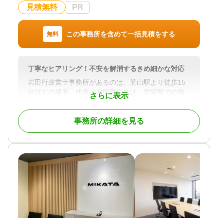
静岡県全域
見積無料
PR
対応業務
対応業務
遺言書 / 遺産分割 / 相続財産調査 / 相続手続き / 銀行
遺言書 / 遺産分割 / 生前贈与 / 紛争・争続 / 相続財産
手続き / 戸籍収集 / 相続人調査
この事務所を含めて一括見積をする
無料
調査 / 相続登記 / 相続放棄 / 成年後見 / 家族信託 / 相
対応体制
続手続き / 銀行手続き / 戸籍収集 / 相続人調査 / 相続
電話相談可 / 訪問可 / 土日相談可 / 初回相談無料 / 18
トラブル（弁護士相談）
時以降相談可 / オンライン面談可 / 事務所面談可
丁寧なヒアリング！不安を解消するきめ細かな対応
対応体制
岩田行政書士事務所があるのは、韮山駅より徒歩15
電話相談可 / 訪問可 / 土日相談可 / 初回相談無料 / オ
分ほどの場所。代表の岩田繋先生は、学習塾での個
ンライン面談可 / 事務所面談可
さらに表示
別指導の経験を活かし、地域の人々の困りごとや心
配ごとに寄り添うスタイルで相談対応をされていま
事務所の詳細を見る
す。また、行政書士は「幅広い守備範囲を活かし、
お客様の不安を解消することが本職」との考えによ
り、相続・遺言をはじめとしたさまざまなサービス
の提供が可能。
さらに、一方的に話を進めるのではなく、お客様の
言葉に耳を傾け、不安をひとつずつ解消していくこ
とが大切としているそうです。十分に時間をとって
話を聞くために、初回相談料は無料。