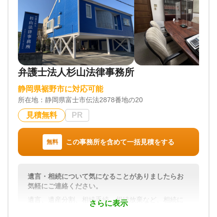
弁護士法人杉山法律事務所
静岡県裾野市に対応可能
所在地：
静岡県富士市伝法2878番地の20
見積無料
PR
この事務所を含めて一括見積をする
無料
遺言・相続について気になることがありましたらお
気軽にご連絡ください。
遺言、遺産分割、相続手続、相続放棄など、相続に
さらに表示
関わるご相談には幅広く対応させていただきます。