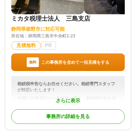
はじめての相続でさまざまな不安を抱えている方
は、豊富な知識ときめ細かな対応で充実したサービ
スを提供する岩田行政書士事務所に相談してみてく
ミカタ税理士法人 三島支店
ださい。
静岡県裾野市に対応可能
対応業務
所在地：
静岡県三島市中央町2-23
遺言書 / 遺産分割 / 相続財産調査 / 相続手続き / 銀行
手続き / 戸籍収集 / 相続人調査
見積無料
PR
対応体制
電話相談可 / 訪問可 / 初回相談無料
この事務所を含めて一括見積をする
無料
相続税申告ならお任せください。相続専門スタッフ
が対応いたします！
全国に20支店以上の事務所を構え、相続税申告を強
さらに表示
みとしている税理士法人です。相続税に関するご質
問は何なりとお申し付けください。相続専門スタッ
事務所の詳細を見る
フが親切丁寧に対応させていただきます。元税務署
職員であった税理士（国税OB）も多数在籍しており
税務調査対策も万全です。