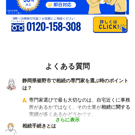
よくある質問
静岡県裾野市で相続の専門家を選ぶ時のポイント
は？
A.
専門家選びで最も大切なのは、自宅近くに事務
所があるかではなく、その士業が
相続に関する
実績が多くあるかどうか
です。
さらに表示
例えば行政書士といっても対応分野は幅広く、
相続手続きとは
法人設立や許認可申請など法人業務を中心に行