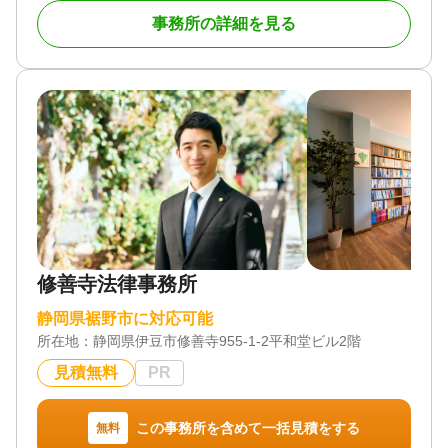
事務所の詳細を見る
対応地域
静岡県
対応業務
遺言書 / 遺産分割 / 相続財産調査 / 相続放棄 / 成年後
見 / 相続手続き / 相続人調査 / 相続トラブル（弁護士
相談）
修善寺法律事務所
静岡県裾野市に対応可能
所在地：
静岡県伊豆市修善寺955-1‐2平和堂ビル2階
見積無料
PR
この事務所を含めて一括見積をする
無料