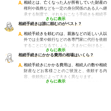
っている行政書士に相続手続きの相談をして
A.
相続とは、亡くなった人が所有していた財産の
も、期待した結果は得られないでしょう。
権利や義務などを一定の身分関係のある人へ継
また税理士であれば、相続は税理士試験の必修
承する制度で、それをおこなう手続きを相続手
科目でないことから資格試験を取る時に選択し
さらに表示
続きといいます。具体的には預貯金や不動産、
相続手続きは誰に頼むのがベスト？
ていない人にとっては専門外となります。
借金なども含めた亡くなった人の財産を配偶者
よって、相続手続きを専門に行っている士業
や子どもなどの相続人に引き継ぐ手続きのこと
A.
相続手続きを頼むのは、親族などの近しい人以
や、相続手続きの実績が多数ある士業を選ぶこ
です。相続手続きが大変と言われるのは、その
外では士業や銀行などの各専門家に代行を依頼
とが、スムーズで間違いのない相続手続きのた
複雑さや手続きの多さにあります。加えて役所
することになるでしょう。大まかに分けると、
めに非常に重要になります。
や銀行などに出向くことも多いことから時間も
さらに表示
不動産に関する相続手続き全般は司法書士、戸
相続費用見積ガイドでは、
相続手続きに強い経
相続手続きにかかる費用の相場はいくら？
手間もかかります。専門家に任せればそういっ
籍謄本の収集、預貯金口座・車などの名義変更
験豊富な複数の専門家に、無料で一括見積依頼
た煩わしさを大幅に減らすことができます。
手続きを任せたい場合は行政書士、相続税申告
A.
相続手続きにかかる費用は、相続人の数や相続
が可能
です。専門家選びでお困りの方は、まず
や節税対策の検討は税理士、相続人の間で争い
財産などお客様ごとのご状況と、依頼する内
は
一括見積依頼からお問合せ
ください。
やトラブルになっている場合は弁護士というよ
容、依頼先によって大きく異なります。
うに状況別に頼むのがベストです。
さらに表示
例えば参考価格として、行政書士に戸籍収集を
頼むと 2～3万円、遺産分割協議書の作成 5～
10万円、司法書士に相続登記を頼むと 6～8万
円などがあります。
代行業者各々のパッケージプランもあります