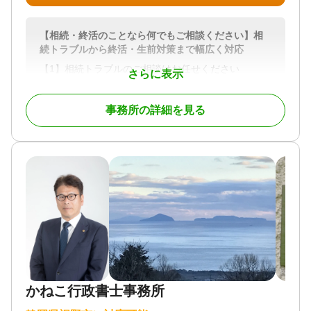
【相続・終活のことなら何でもご相談ください】相
続トラブルから終活・生前対策まで幅広く対応
【1】相続トラブルのご相談はお任せください
さらに表示
━━━━━━━━━━━━━━━━━━━
事務所の詳細を見る
遺産分割協議の代理から調停・審判まで、豊富な経
験を持つ弁護士がトータルでサポートいたします。
相続人同士で話し合いがまとまらず、対立が深まっ
て協議が長期化するケースも少なくありません。弁
護士が間に入り、早期解決を目指します。
相続放棄、遺留分侵害額請求、遺言無効など、あら
ゆる相続問題に幅広く対応可能です。
依頼者さまに寄り添い、できる限りご希望に沿った
解決を目指します。相続でお困りの際は、どうぞお
気軽にご相談ください。
【2】相続に関する複雑な手続きをワンストップで
かねこ行政書士事務所
━━━━━━━━━━━━━━━━━━━
戸籍の収集、預貯金口座の解約・引出、相続人・相