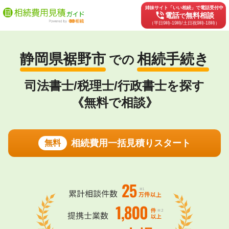
姉妹サイト「いい相続」で電話受付中
phone_in_talk
電話
無料相談
で
（平日9時-19時/土日祝9時-18時）
静岡県裾野市
相続手続き
での
司法書士/税理士/行政書士を探す
《無料で相談》
相続費用一括見積りスタート
無料