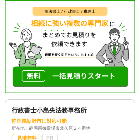
対応地域
静岡県全域
対応業務
遺言書 / 相続税申告 / 相続手続き
対応体制
電話相談可 / 訪問可 / 女性スタッフ対応可 / 土日相談
可 / 初回相談無料 / 18時以降相談可 / オンライン面談
可 / 事務所面談可
行政書士小島央法務事務所
静岡県裾野市に対応可能
所在地：
静岡県御殿場市北久原２４番地
見積無料
PR