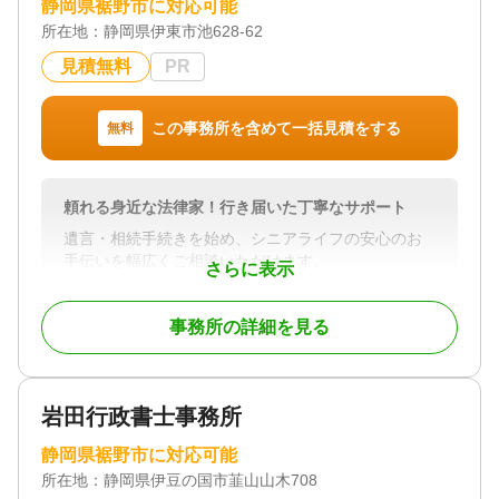
静岡県裾野市に対応可能
続財産調査、遺産分割協議書の作成、相続放棄、遺
所在地：
静岡県伊東市池628-62
留分侵害額請求、遺言無効の手続きまで、相続に関
する煩雑な作業を一括してお任せいただけます。
見積無料
PR
「何から手をつけていいかわからない」とお悩みの
方も、弁護士がスムーズに対応し、ご負担を軽減い
たします。
この事務所を含めて一括見積をする
無料
【3】終活・生前対策で安心を
頼れる身近な法律家！行き届いた丁寧なサポート
━━━━━━━━━━━━━━━━━━━
遺言書作成、財産管理委任契約、任意後見制度、死
遺言・相続手続きを始め、シニアライフの安心のお
後事務委任契約など、終活や生前対策についても幅
手伝いを幅広くご相談いただけます。
さらに表示
広くご相談いただけます。
見守り・任意後見契約・死後事務委任契約など、ご
将来のトラブルを防ぎ、安心した生活を送るため
依頼者様の状況を親身に分析して、最適のプランを
に、生前からの備えはとても大切です。認知症など
事務所の詳細を見る
ご提案致します。
で財産管理が難しくなる前に、早めのご準備をおす
エンディングノートやデジタル遺品についても、ご
すめします。
相談やお手伝いを承ります。
身寄りがいない「おひとりさま」につきましても、
迅速で丁寧な対応を旨とし、ご依頼者様に寄り添っ
岩田行政書士事務所
死後事務を含めて弁護士が責任をもってご対応いた
たお手伝いを、力一杯させていただきます。
します。
静岡県裾野市に対応可能
対応地域
所在地：
静岡県伊豆の国市韮山山木708
対応地域
東伊豆・南伊豆・沼津・三島・函南エリア