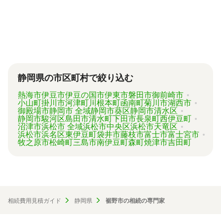
が、内容がバラバラで比較しづらく、自分に必
要な手続きに過不足がないか目安をつけること
が難しい状況です。
「相続費用見積ガイド」では、相続手続きに強
い専門家に、無料で一括見積依頼が可能です。
ご自身の状況ではいくら費用がかかるのか、ま
ずは見積を取り寄せてみましょう。
静岡県の市区町村で絞り込む
熱海市
伊豆市
伊豆の国市
伊東市
磐田市
御前崎市
小山町
掛川市
河津町
川根本町
函南町
菊川市
湖西市
御殿場市
静岡市 全域
静岡市葵区
静岡市清水区
静岡市駿河区
島田市
清水町
下田市
長泉町
西伊豆町
沼津市
浜松市 全域
浜松市中央区
浜松市天竜区
浜松市浜名区
東伊豆町
袋井市
藤枝市
富士市
富士宮市
牧之原市
松崎町
三島市
南伊豆町
森町
焼津市
吉田町
相続費用見積ガイド
静岡県
裾野市の相続の専門家