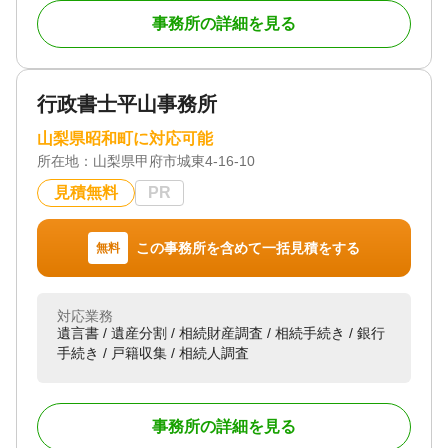
「親族と話したくない」「どこまでが相続人かわか
事務所の詳細を見る
らない」など、相続に関するお悩みはさまざまで
す。
特に相続放棄については多くの取扱実績がありま
す。相続放棄には期間制限（3か月）があるため、早
行政書士平山事務所
期にご相談ください。即日相談も可能な限りお受け
しております。
山梨県昭和町に対応可能
また、特段争いのない相続であっても、弁護士に依
所在地：
山梨県甲府市城東4‐16‐10
頼することで協議書の作成や遺言執行者としてお役
に立ちます。
見積無料
PR
状況に応じた最適なサポートをご提案いたします。
相続が発生していない状況での遺言の相談、成年後
見の相談についても、お受けしております。特に、
この事務所を含めて一括見積をする
無料
遺言書の作成については、早めのご相談をお勧めい
たします。
対応業務
★ 相続の相談
遺言書 / 遺産分割 / 相続財産調査 / 相続手続き / 銀行
「相続財産に不動産が含まれており、どう分ければ
手続き / 戸籍収集 / 相続人調査
よいかわからない」
「相続人同士で意見が対立し、遺産分割協議が進ま
ない」
「遺言書が見つかったが、内容に納得できず遺留分
事務所の詳細を見る
を請求したい」