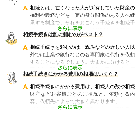
っている行政書士に相続手続きの相談をして
A.
相続とは、亡くなった人が所有していた財産の
も、期待した結果は得られないでしょう。
権利や義務などを一定の身分関係のある人へ継
また税理士であれば、相続は税理士試験の必修
承する制度で、それをおこなう手続きを相続手
科目でないことから資格試験を取る時に選択し
さらに表示
続きといいます。具体的には預貯金や不動産、
相続手続きは誰に頼むのがベスト？
ていない人にとっては専門外となります。
借金なども含めた亡くなった人の財産を配偶者
よって、相続手続きを専門に行っている士業
や子どもなどの相続人に引き継ぐ手続きのこと
A.
相続手続きを頼むのは、親族などの近しい人以
や、相続手続きの実績が多数ある士業を選ぶこ
です。相続手続きが大変と言われるのは、その
外では士業や銀行などの各専門家に代行を依頼
とが、スムーズで間違いのない相続手続きのた
複雑さや手続きの多さにあります。加えて役所
することになるでしょう。大まかに分けると、
めに非常に重要になります。
や銀行などに出向くことも多いことから時間も
さらに表示
不動産に関する相続手続き全般は司法書士、戸
相続費用見積ガイドでは、
相続手続きに強い経
相続手続きにかかる費用の相場はいくら？
手間もかかります。専門家に任せればそういっ
籍謄本の収集、預貯金口座・車などの名義変更
験豊富な複数の専門家に、無料で一括見積依頼
た煩わしさを大幅に減らすことができます。
手続きを任せたい場合は行政書士、相続税申告
A.
相続手続きにかかる費用は、相続人の数や相続
が可能
です。専門家選びでお困りの方は、まず
や節税対策の検討は税理士、相続人の間で争い
財産などお客様ごとのご状況と、依頼する内
は
一括見積依頼からお問合せ
ください。
やトラブルになっている場合は弁護士というよ
容、依頼先によって大きく異なります。
うに状況別に頼むのがベストです。
さらに表示
例えば参考価格として、行政書士に戸籍収集を
頼むと 2～3万円、遺産分割協議書の作成 5～
10万円、司法書士に相続登記を頼むと 6～8万
円などがあります。
代行業者各々のパッケージプランもあります