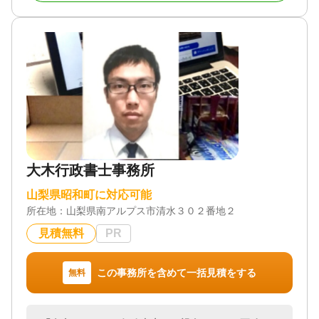
「借金のある親が亡くなり、相続放棄すべきか判断
に迷っている」
「相続手続き全体の流れがわからず、どこから手を
つければよいか困っている」
★ 遺言の相談
「遺言書を作成したいが、法的に有効な書き方がわ
からない」
「自分の死後、しっかりと遺言の内容を実現してほ
しい」
大木行政書士事務所
★ 後見の相談
「親族の判断能力が低下してきていて、金銭の管理
山梨県昭和町に対応可能
が難しそう」
所在地：
「親族に迷惑をかけたくないけど、金銭管理が難し
山梨県南アルプス市清水３０２番地２
い」
見積無料
PR
「後見人はどうやったら付けられるの？」
この事務所を含めて一括見積をする
無料
┃◆┃成年後見（保佐・補助）申立はお任せくださ
い