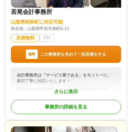
山梨県
◆ 最後に
若尾会計事務所
相続は人生に何度も経験するものではなく、多くの
対応業務
遺産分割 / 生前贈与 / 相続税申告 / 相続税対策
方にとって不安がつきものです。だからこそ私たち
山梨県昭和町に対応可能
は、“身近な相談相手”として寄り添い、税務のことだ
対応体制
所在地：
山梨県甲府市寿町6-13
けでなく、お客様とご家族のお気持ちを大切にしな
訪問可 / 初回相談無料
がら、未来につながる安心と信頼をお届けします。
見積無料
PR
どうぞお気軽にご相談ください。
この事務所を含めて一括見積をする
無料
対応地域
山梨県・東京都・神奈川県・埼玉県・千葉県 オンラ
インの場合は全国
会計事務所は「サービス業である」をモットーに、
親切丁寧に対応いたします！
対応業務
相続財産調査 / 相続税申告 / 事業承継
税理士には得意分野とそうでない分野があります。
さらに表示
当事務所の相続税の申告件数は県内最大級。申告を
対応体制
おこなう税理士によって納税額が大きく変わってし
電話相談可 / 訪問可 / 女性スタッフ対応可 / 土日相談
事務所の詳細を見る
まうこともあるため、申告数の実績は税理士のノウ
可 / 初回相談無料 / 18時以降相談可 / オンライン面談
ハウそのものと考えていますので、とてもご安心い
可
ただけると思います。
当事務所は、全国の相続の相談に対応しています。