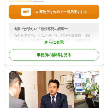
・柔軟な相談体制
土日祝日・夜間・オンライン相談に対応。お忙し
この事務所を含めて一括見積をする
無料
い方でも安心してご利用いただけます。
・他士業・他業種との連携
山梨では珍しい「相続専門の税理士」
弁護士・司法書士・不動産鑑定士・宅地建物取引
士など各分野の専門家と連携し、相続手続きから不
山梨県甲府市にある相続に強い税理士事務所。県内
動産の整理、事業承継までワンストップで支援いた
でも珍しい”相続専門の税理士”として、地域密着で
さらに表示
します。
様々な相続サービスを提供。
事務所の詳細を見る
◆ 主なサービス
山梨事業承継・相続相談センターを構築しており、
・相続税申告
相続に関する全てにワンストップ対応しています。
・相続対策のコンサルティング
・生前贈与や遺言に関する相談
相続税申告は22万円からと、リーズナブルな料金を
・不動産や事業承継を含む複雑な相続支援
用意。
◆ 初回相談無料
また、“争族”を避けるための生前対策や節税対策、後
「こんなことを相談してもいいのだろうか？」と思
継者がいない地元の経営者へのバックアップも積極
うようなことでも構いません。まずはお気軽にお話
的に行っています。
しください。お客様にとって最適な解決策を一緒に
探してまいります。
対応地域