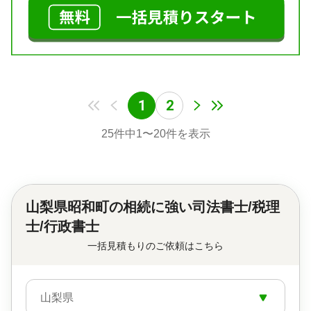
1
2
25
件中
1
〜
20
件を表示
山梨県昭和町の
相続に強い司法書士/税理
士/行政書士
一括見積もりのご依頼はこちら
山梨県