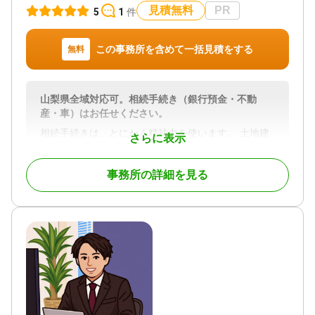
時以降相談可 / オンライン面談可 / 事務所面談可
見積無料
PR
5
1
件
対応地域
山梨県全域 長野県、静岡県、神奈川県を含む全国対
応可
この事務所を含めて一括見積をする
無料
対応業務
遺言書 / 遺産分割 / 相続財産調査 / 相続放棄 / 成年後
見 / 相続手続き / 銀行手続き / 戸籍収集 / 相続人調査
山梨県全域対応可。相続手続き（銀行預金・不動
/ 相続トラブル（弁護士相談）
産・車）はお任せください。
相続手続きは、とにかく精神力を使います。 土地建
対応体制
さらに表示
オンライン面談可
物・預貯金・車などの手続き・・・ 忙しい日々の
中、考えただけで憂鬱になることさえあります。 そ
事務所の詳細を見る
んな時は、住吉寿夫司法書士・行政書士事務所に依
頼してください。
各種機関へ対する手続きを相続人様に代わって、お
手続きします。 ご費用は、わかりやすく相続財産か
らの算出にて、お見積りいたします。
概算の金額が知りたい方は、お気軽にお問い合わせ
ください。
対応地域