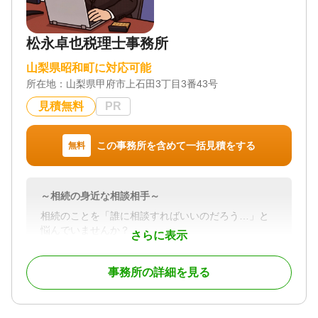
山梨県全域
対応業務
松永卓也税理士事務所
遺言書 / 遺産分割 / 相続財産調査 / 相続登記 / 相続放
棄 / 相続手続き / 銀行手続き / 戸籍収集 / 相続人調査
山梨県昭和町に対応可能
/ 生前贈与（不動産名義変更）
所在地：
山梨県甲府市上石田3丁目3番43号
対応体制
初回相談無料
見積無料
PR
この事務所を含めて一括見積をする
無料
～相続の身近な相談相手～
相続のことを「誰に相談すればいいのだろう…」と
悩んでいませんか？
さらに表示
松永卓也税理士事務所は、そんな皆さまにとって“身
近な相談相手”でありたいと考えています。複雑な手
事務所の詳細を見る
続きや税務申告だけでなく、ご家族にとって最適な
選択ができるよう、安心して進めていただくための
サポートをいたします。