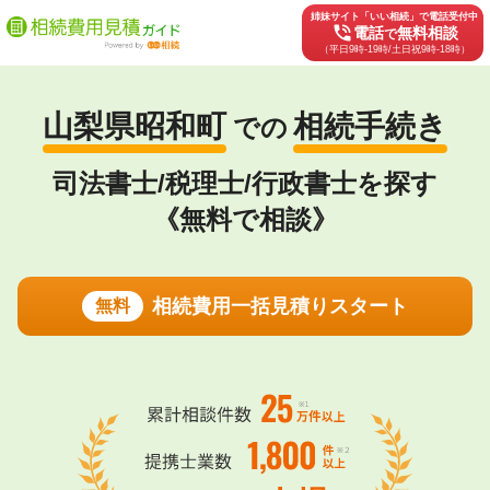
姉妹サイト「いい相続」で電話受付中
phone_in_talk
電話
無料相談
で
（平日9時-19時/土日祝9時-18時）
山梨県昭和町
相続手続き
での
司法書士/税理士/行政書士を探す
《無料で相談》
相続費用一括見積りスタート
無料