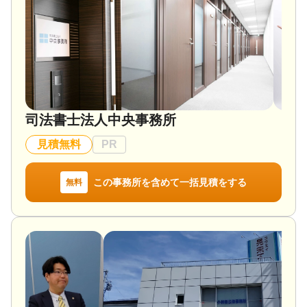
また、相続手続きはとても複雑なため、ほかの士業
とも連携しながら銀行や不動産の名義変更などお客
様の負担を最小限に留める努力をしています。
心配な税理士報酬も、初回のご相談の段階で提示さ
せていただきますし、「どのくらい相続税がかかる
のだろう…」といった不安も、相続税簡易診断を利
用すれば、財産の概算評価と相続税の計算も行うこ
司法書士法人中央事務所
とが可能ですので、ご安心いただけることと思いま
す。
見積無料
PR
平日の9:00から18:00まで受け付けていますが、相続
人の都合で土日の対応を希望される場合には、土日
この事務所を含めて一括見積をする
無料
での対応も可能ですので、ぜひご相談ください。
対応地域
山梨県全域、東京都・神奈川県も地域によっては対
応可能。
対応業務
遺言書 / 遺産分割 / 相続税申告 / 相続手続き / 銀行手
続き