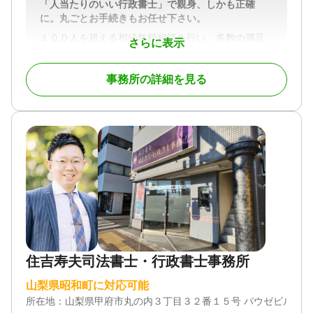
「人当たりのいい行政書士」で親身、しかも正確
に。丸ごとお手続きもお任せ下さい。
高齢化社会と言われる昨今において、成年後見制度
という言葉を聞いたことがありませんか。
１００人を超える相続無料相談を行い、多数の満足
さらに表示
のお声を頂いております。
後見人の申立は、本人、法定の親族などが行えま
相続を主力業務としており、山梨県内全域対応いた
す。
事務所の詳細を見る
します。電話受付は毎日１９時まで可能です。
弁護士は、申立の代理人や後見人候補者になること
簡単シンプルなお手続から複雑なお手続きまで、ぜ
ができます。
ひお声かけください。
財産の分割をまとめた遺産分割協議書の作成はもち
後見申立では、弁護士が申立書の作成、必要書類の
ろん、遺言等、相続手続きに関わることならすべて
取り付けなどを行うことが可能です。
承ります。
当職においては、多くの成年後見（保佐・補助）の
対応地域
申立を取り扱ってきました。成年後見申立には、福
山梨県内全域（※ただし北杜市以北、山梨市以西、
祉職との連携が必要不可欠です。
身延町以南、郡内は、往復交通費1回5,000円になり
当職においては、山梨県内の多くの福祉職との連携
ます。）
の経験がありますので、スムーズな成年後見申立の
実施が可能です。
対応業務
住吉寿夫司法書士・行政書士事務所
遺言書 / 遺産分割 / 相続財産調査 / 相続手続き / 銀行
手続き / 戸籍収集 / 相続人調査
山梨県昭和町に対応可能
後見の申立をご検討の場合には、ぜひご相談をいた
対応体制
だければと思います。
所在地：
山梨県甲府市丸の内３丁目３２番１５号 パウゼビル１Ｆ
電話相談可 / 訪問可 / 土日相談可 / 初回相談無料 / 18