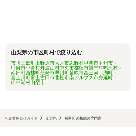
が、内容がバラバラで比較しづらく、自分に必
要な手続きに過不足がないか目安をつけること
が難しい状況です。
「相続費用見積ガイド」では、相続手続きに強
い専門家に、無料で一括見積依頼が可能です。
ご自身の状況ではいくら費用がかかるのか、ま
ずは見積を取り寄せてみましょう。
山梨県の市区町村で絞り込む
市川三郷町
上野原市
大月市
忍野村
甲斐市
甲州市
甲府市
小菅村
丹波山村
中央市
都留市
道志村
鳴沢村
南部町
西桂町
韮崎市
早川町
笛吹市
富士河口湖町
富士川町
富士吉田市
北杜市
南アルプス市
身延町
山中湖村
山梨市
相続費用見積ガイド
山梨県
昭和町の相続の専門家