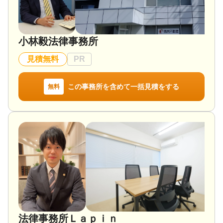
対応体制
電話相談可 / 訪問可 / 女性スタッフ対応可 / 土日相談
可 / 18時以降相談可 / オンライン面談可 / 事務所面談
可
小林毅法律事務所
見積無料
PR
この事務所を含めて一括見積をする
無料
法律事務所Ｌａｐｉｎ