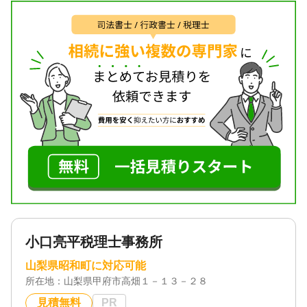
◆ こんなお悩みはありませんか？
・相続税の申告を、経験豊富な専門家に任せたい
・円満に相続を進めたいが、家族間の調整に不安が
ある
・将来に備えて早めに対策を始めたい
・不動産や事業承継を含む複雑な相続について相談
したい
私たちは、こうした課題に真摯に向き合い、最適な
解決策をご提案します。
◆ 当事務所の強み
・豊富な経験と専門性
大手税理士法人・銀行出向での経験を活かし、相
続税申告から相続対策、事業承継まで幅広く対応。
机上の理論ではなく、実務に根ざしたアドバイスを
行います。
小口亮平税理士事務所
・ご家族に寄り添う姿勢
山梨県昭和町に対応可能
一人ひとりの状況や想いに合わせて、最適な方法
所在地：
山梨県甲府市高畑１－１３－２８
をご提案。大切な資産を守り、安心できる形で次世
代につなげます。
見積無料
PR