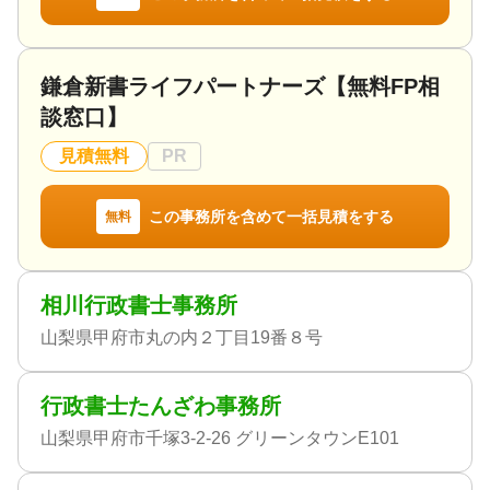
探してまいります。
◆ 最後に
相続は人生に何度も経験するものではなく、多くの
鎌倉新書ライフパートナーズ【無料FP相
方にとって不安がつきものです。だからこそ私たち
談窓口】
は、“身近な相談相手”として寄り添い、税務のことだ
けでなく、お客様とご家族のお気持ちを大切にしな
見積無料
PR
がら、未来につながる安心と信頼をお届けします。
どうぞお気軽にご相談ください。
この事務所を含めて一括見積をする
無料
対応地域
山梨県・東京都・神奈川県・埼玉県・千葉県 オンラ
インの場合は全国
相川行政書士事務所
対応業務
山梨県甲府市丸の内２丁目19番８号
相続財産調査 / 相続税申告 / 事業承継
対応体制
行政書士たんざわ事務所
電話相談可 / 訪問可 / 女性スタッフ対応可 / 土日相談
可 / 初回相談無料 / 18時以降相談可 / オンライン面談
山梨県甲府市千塚3-2-26 グリーンタウンE101
可