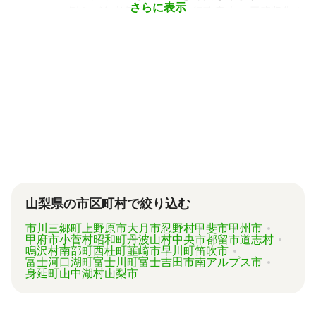
うに状況別に頼むのがベストです。
さらに表示
例えば参考価格として、行政書士に戸籍収集を
頼むと 2～3万円、遺産分割協議書の作成 5～
10万円、司法書士に相続登記を頼むと 6～8万
円などがあります。
代行業者各々のパッケージプランもあります
が、内容がバラバラで比較しづらく、自分に必
要な手続きに過不足がないか目安をつけること
が難しい状況です。
「相続費用見積ガイド」では、相続手続きに強
い専門家に、無料で一括見積依頼が可能です。
ご自身の状況ではいくら費用がかかるのか、ま
ずは見積を取り寄せてみましょう。
山梨県の市区町村で絞り込む
市川三郷町
上野原市
大月市
忍野村
甲斐市
甲州市
甲府市
小菅村
昭和町
丹波山村
中央市
都留市
道志村
鳴沢村
南部町
西桂町
韮崎市
早川町
笛吹市
富士河口湖町
富士川町
富士吉田市
南アルプス市
身延町
山中湖村
山梨市