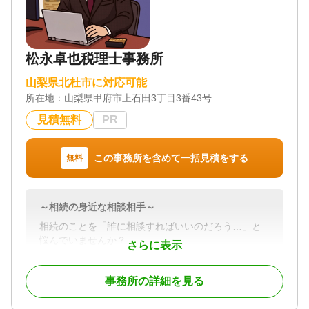
続き
対応体制
電話相談可 / 訪問可 / 女性スタッフ対応可 / 土日相談
可 / 18時以降相談可 / オンライン面談可 / 事務所面談
松永卓也税理士事務所
可
山梨県北杜市に対応可能
所在地：
山梨県甲府市上石田3丁目3番43号
見積無料
PR
この事務所を含めて一括見積をする
無料
～相続の身近な相談相手～
相続のことを「誰に相談すればいいのだろう…」と
悩んでいませんか？
さらに表示
松永卓也税理士事務所は、そんな皆さまにとって“身
近な相談相手”でありたいと考えています。複雑な手
事務所の詳細を見る
続きや税務申告だけでなく、ご家族にとって最適な
選択ができるよう、安心して進めていただくための