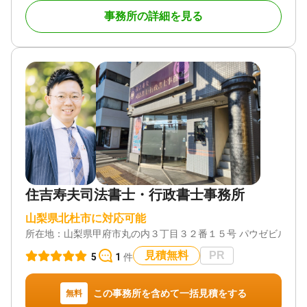
「親族と話したくない」「どこまでが相続人かわか
事務所の詳細を見る
らない」など、相続に関するお悩みはさまざまで
す。
特に相続放棄については多くの取扱実績がありま
す。相続放棄には期間制限（3か月）があるため、早
期にご相談ください。即日相談も可能な限りお受け
しております。
また、特段争いのない相続であっても、弁護士に依
頼することで協議書の作成や遺言執行者としてお役
に立ちます。
状況に応じた最適なサポートをご提案いたします。
相続が発生していない状況での遺言の相談、成年後
見の相談についても、お受けしております。特に、
遺言書の作成については、早めのご相談をお勧めい
住吉寿夫司法書士・行政書士事務所
たします。
山梨県北杜市に対応可能
★ 相続の相談
所在地：
山梨県甲府市丸の内３丁目３２番１５号 パウゼビル１Ｆ
「相続財産に不動産が含まれており、どう分ければ
よいかわからない」
見積無料
PR
5
1
件
「相続人同士で意見が対立し、遺産分割協議が進ま
ない」
「遺言書が見つかったが、内容に納得できず遺留分
この事務所を含めて一括見積をする
無料
を請求したい」