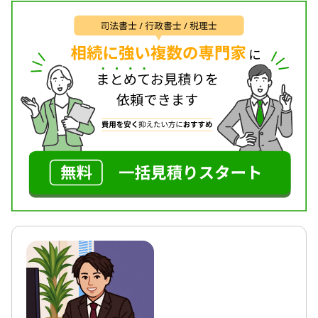
当事務所は、全国の相続の相談に対応しています。
また、相続手続きはとても複雑なため、ほかの士業
とも連携しながら銀行や不動産の名義変更などお客
様の負担を最小限に留める努力をしています。
心配な税理士報酬も、初回のご相談の段階で提示さ
せていただきますし、「どのくらい相続税がかかる
のだろう…」といった不安も、相続税簡易診断を利
用すれば、財産の概算評価と相続税の計算も行うこ
とが可能ですので、ご安心いただけることと思いま
す。
平日の9:00から18:00まで受け付けていますが、相続
人の都合で土日の対応を希望される場合には、土日
での対応も可能ですので、ぜひご相談ください。
対応地域
山梨県全域、東京都・神奈川県も地域によっては対
応可能。
対応業務
遺言書 / 遺産分割 / 相続税申告 / 相続手続き / 銀行手