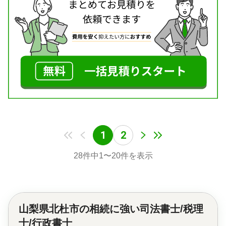
1
2
28
件中
1
〜
20
件を表示
山梨県北杜市の
相続に強い司法書士/税理
士/行政書士