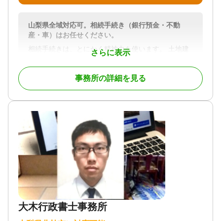
「借金のある親が亡くなり、相続放棄すべきか判断
に迷っている」
山梨県全域対応可。相続手続き（銀行預金・不動
「相続手続き全体の流れがわからず、どこから手を
産・車）はお任せください。
つければよいか困っている」
相続手続きは、とにかく精神力を使います。 土地建
さらに表示
★ 遺言の相談
物・預貯金・車などの手続き・・・ 忙しい日々の
「遺言書を作成したいが、法的に有効な書き方がわ
中、考えただけで憂鬱になることさえあります。 そ
からない」
事務所の詳細を見る
んな時は、住吉寿夫司法書士・行政書士事務所に依
「自分の死後、しっかりと遺言の内容を実現してほ
頼してください。
しい」
各種機関へ対する手続きを相続人様に代わって、お
★ 後見の相談
手続きします。 ご費用は、わかりやすく相続財産か
「親族の判断能力が低下してきていて、金銭の管理
らの算出にて、お見積りいたします。
が難しそう」
概算の金額が知りたい方は、お気軽にお問い合わせ
「親族に迷惑をかけたくないけど、金銭管理が難し
ください。
い」
「後見人はどうやったら付けられるの？」
対応地域
山梨県全域
┃◆┃成年後見（保佐・補助）申立はお任せくださ
対応業務
大木行政書士事務所
い
遺言書 / 遺産分割 / 相続財産調査 / 相続登記 / 相続放
棄 / 相続手続き / 銀行手続き / 戸籍収集 / 相続人調査