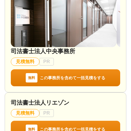
代につなげます。
また、“争族”を避けるための生前対策や節税対策、後
・柔軟な相談体制
継者がいない地元の経営者へのバックアップも積極
土日祝日・夜間・オンライン相談に対応。お忙し
的に行っています。
い方でも安心してご利用いただけます。
対応地域
・他士業・他業種との連携
山梨県
弁護士・司法書士・不動産鑑定士・宅地建物取引
司法書士法人中央事務所
士など各分野の専門家と連携し、相続手続きから不
対応業務
動産の整理、事業承継までワンストップで支援いた
遺産分割 / 生前贈与 / 相続税申告 / 相続税対策
見積無料
PR
します。
対応体制
訪問可 / 初回相談無料
◆ 主なサービス
この事務所を含めて一括見積をする
無料
・相続税申告
・相続対策のコンサルティング
・生前贈与や遺言に関する相談
・不動産や事業承継を含む複雑な相続支援
司法書士法人リエゾン
◆ 初回相談無料
見積無料
PR
「こんなことを相談してもいいのだろうか？」と思
うようなことでも構いません。まずはお気軽にお話
しください。お客様にとって最適な解決策を一緒に
この事務所を含めて一括見積をする
無料