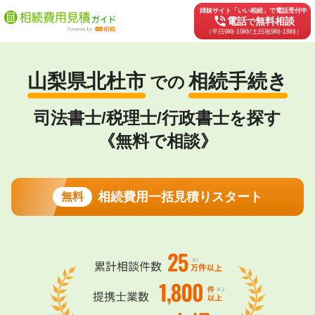
姉妹サイト「いい相続」で電話受付中
phone_in_talk
電話
無料相談
で
（平日9時-19時/土日祝9時-18時）
山梨県北杜市
相続手続き
での
司法書士/税理士/行政書士を探す
《無料で相談》
相続費用一括見積りスタート
無料