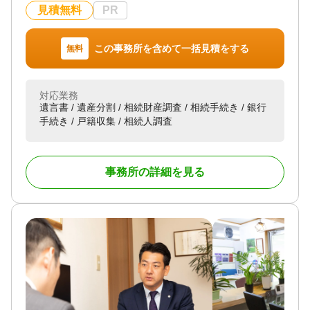
山梨県内全域（※ただし北杜市以北、山梨市以西、
見積無料
PR
対応地域
身延町以南、郡内は、往復交通費1回5,000円になり
山梨県全域 長野県、静岡県、神奈川県を含む全国対
ます。）
応可
この事務所を含めて一括見積をする
無料
対応業務
対応業務
遺言書 / 遺産分割 / 相続財産調査 / 相続手続き / 銀行
遺言書 / 遺産分割 / 相続財産調査 / 相続放棄 / 成年後
手続き / 戸籍収集 / 相続人調査
見 / 相続手続き / 銀行手続き / 戸籍収集 / 相続人調査
対応業務
遺言書 / 遺産分割 / 相続財産調査 / 相続手続き / 銀行
対応体制
/ 相続トラブル（弁護士相談）
電話相談可 / 訪問可 / 土日相談可 / 初回相談無料 / 18
手続き / 戸籍収集 / 相続人調査
対応体制
時以降相談可 / オンライン面談可 / 事務所面談可
オンライン面談可
事務所の詳細を見る