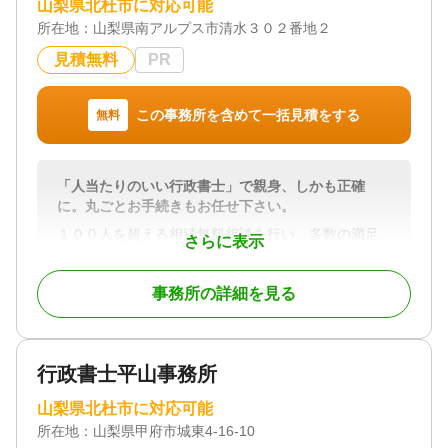
山梨県北杜市に対応可能
/ 生前贈与（不動産名義変更）
所在地：
高齢化社会と言われる昨今において、成年後見制度
山梨県南アルプス市清水３０２番地２
対応体制
という言葉を聞いたことがありませんか。
初回相談無料
見積無料
PR
後見人の申立は、本人、法定の親族などが行えま
す。
この事務所を含めて一括見積をする
無料
弁護士は、申立の代理人や後見人候補者になること
ができます。
「人当たりのいい行政書士」で親身、しかも正確
後見申立では、弁護士が申立書の作成、必要書類の
に。丸ごとお手続きもお任せ下さい。
取り付けなどを行うことが可能です。
１００人を超える相続無料相談を行い、多数の満足
さらに表示
当職においては、多くの成年後見（保佐・補助）の
のお声を頂いております。
申立を取り扱ってきました。成年後見申立には、福
相続を主力業務としており、山梨県内全域対応いた
祉職との連携が必要不可欠です。
事務所の詳細を見る
します。電話受付は毎日１９時まで可能です。
当職においては、山梨県内の多くの福祉職との連携
簡単シンプルなお手続から複雑なお手続きまで、ぜ
の経験がありますので、スムーズな成年後見申立の
ひお声かけください。
実施が可能です。
財産の分割をまとめた遺産分割協議書の作成はもち
行政書士平山事務所
ろん、遺言等、相続手続きに関わることならすべて
承ります。
山梨県北杜市に対応可能
後見の申立をご検討の場合には、ぜひご相談をいた
だければと思います。
所在地：
山梨県甲府市城東4‐16‐10
対応地域