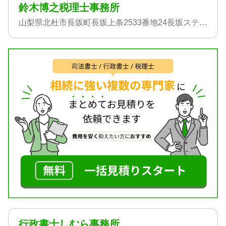
鈴木博之税理士事務所
山梨県北杜市長坂町長坂上条2533番地24長坂ステ-ションビル441
行政書士しむら事務所