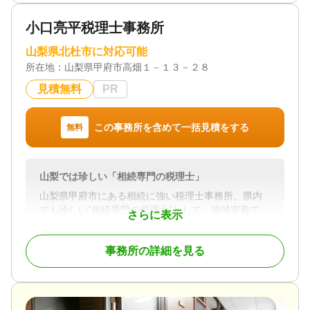
サポートをいたします。
小口亮平税理士事務所
◆ こんなお悩みはありませんか？
・相続税の申告を、経験豊富な専門家に任せたい
山梨県北杜市に対応可能
・円満に相続を進めたいが、家族間の調整に不安が
所在地：
山梨県甲府市高畑１－１３－２８
ある
・将来に備えて早めに対策を始めたい
見積無料
PR
・不動産や事業承継を含む複雑な相続について相談
したい
この事務所を含めて一括見積をする
無料
私たちは、こうした課題に真摯に向き合い、最適な
解決策をご提案します。
山梨では珍しい「相続専門の税理士」
◆ 当事務所の強み
・豊富な経験と専門性
山梨県甲府市にある相続に強い税理士事務所。県内
大手税理士法人・銀行出向での経験を活かし、相
でも珍しい”相続専門の税理士”として、地域密着で
さらに表示
続税申告から相続対策、事業承継まで幅広く対応。
様々な相続サービスを提供。
机上の理論ではなく、実務に根ざしたアドバイスを
行います。
事務所の詳細を見る
山梨事業承継・相続相談センターを構築しており、
相続に関する全てにワンストップ対応しています。
・ご家族に寄り添う姿勢
一人ひとりの状況や想いに合わせて、最適な方法
相続税申告は22万円からと、リーズナブルな料金を
をご提案。大切な資産を守り、安心できる形で次世
用意。