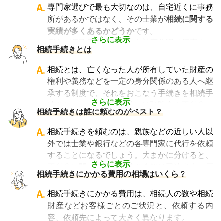
A.
専門家選びで最も大切なのは、自宅近くに事務
所があるかではなく、その士業が
相続に関する
実績が多くあるかどうか
です。
さらに表示
例えば行政書士といっても対応分野は幅広く、
相続手続きとは
法人設立や許認可申請など法人業務を中心に行
っている行政書士に相続手続きの相談をして
A.
相続とは、亡くなった人が所有していた財産の
も、期待した結果は得られないでしょう。
権利や義務などを一定の身分関係のある人へ継
また税理士であれば、相続は税理士試験の必修
承する制度で、それをおこなう手続きを相続手
科目でないことから資格試験を取る時に選択し
さらに表示
続きといいます。具体的には預貯金や不動産、
相続手続きは誰に頼むのがベスト？
ていない人にとっては専門外となります。
借金なども含めた亡くなった人の財産を配偶者
よって、相続手続きを専門に行っている士業
や子どもなどの相続人に引き継ぐ手続きのこと
A.
相続手続きを頼むのは、親族などの近しい人以
や、相続手続きの実績が多数ある士業を選ぶこ
です。相続手続きが大変と言われるのは、その
外では士業や銀行などの各専門家に代行を依頼
とが、スムーズで間違いのない相続手続きのた
複雑さや手続きの多さにあります。加えて役所
することになるでしょう。大まかに分けると、
めに非常に重要になります。
や銀行などに出向くことも多いことから時間も
さらに表示
不動産に関する相続手続き全般は司法書士、戸
相続費用見積ガイドでは、
相続手続きに強い経
相続手続きにかかる費用の相場はいくら？
手間もかかります。専門家に任せればそういっ
籍謄本の収集、預貯金口座・車などの名義変更
験豊富な複数の専門家に、無料で一括見積依頼
た煩わしさを大幅に減らすことができます。
手続きを任せたい場合は行政書士、相続税申告
A.
相続手続きにかかる費用は、相続人の数や相続
が可能
です。専門家選びでお困りの方は、まず
や節税対策の検討は税理士、相続人の間で争い
財産などお客様ごとのご状況と、依頼する内
は
一括見積依頼からお問合せ
ください。
やトラブルになっている場合は弁護士というよ
容、依頼先によって大きく異なります。