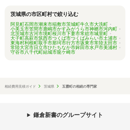
ご自身の状況ではいくら費用がかかるのか、ま
ずは見積を取り寄せてみましょう。
茨城県の市区町村で絞り込む
阿見町
石岡市
潮来市
稲敷市
茨城町
牛久市
大洗町
小美玉市
笠間市
鹿嶋市
かすみがうら市
神栖市
河内町
北茨城市
古河市
境町
桜川市
下妻市
常総市
城里町
大子町
高萩市
筑西市
つくば市
つくばみらい市
土浦市
東海村
利根町
取手市
那珂市
行方市
坂東市
常陸太田市
常陸大宮市
日立市
ひたちなか市
鉾田市
水戸市
美浦村
守谷市
八千代町
結城市
龍ケ崎市
相続費用見積ガイド
茨城県
五霞町の相続の専門家
鎌倉新書のグループサイト