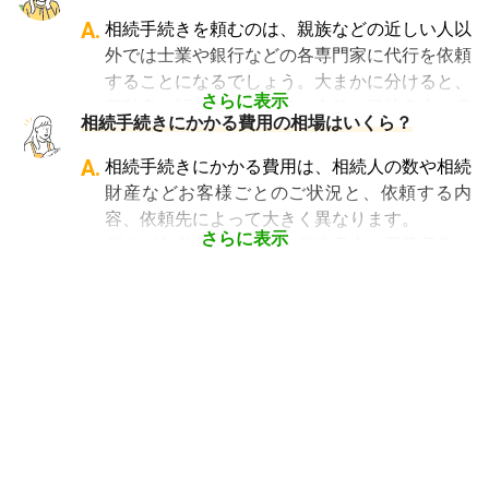
よって、相続手続きを専門に行っている士業
や子どもなどの相続人に引き継ぐ手続きのこと
A.
相続手続きを頼むのは、親族などの近しい人以
や、相続手続きの実績が多数ある士業を選ぶこ
です。相続手続きが大変と言われるのは、その
外では士業や銀行などの各専門家に代行を依頼
とが、スムーズで間違いのない相続手続きのた
複雑さや手続きの多さにあります。加えて役所
することになるでしょう。大まかに分けると、
めに非常に重要になります。
や銀行などに出向くことも多いことから時間も
さらに表示
不動産に関する相続手続き全般は司法書士、戸
相続費用見積ガイドでは、
相続手続きに強い経
相続手続きにかかる費用の相場はいくら？
手間もかかります。専門家に任せればそういっ
籍謄本の収集、預貯金口座・車などの名義変更
験豊富な複数の専門家に、無料で一括見積依頼
た煩わしさを大幅に減らすことができます。
手続きを任せたい場合は行政書士、相続税申告
A.
相続手続きにかかる費用は、相続人の数や相続
が可能
です。専門家選びでお困りの方は、まず
や節税対策の検討は税理士、相続人の間で争い
財産などお客様ごとのご状況と、依頼する内
は
一括見積依頼からお問合せ
ください。
やトラブルになっている場合は弁護士というよ
容、依頼先によって大きく異なります。
うに状況別に頼むのがベストです。
さらに表示
例えば参考価格として、行政書士に戸籍収集を
頼むと 2～3万円、遺産分割協議書の作成 5～
10万円、司法書士に相続登記を頼むと 6～8万
円などがあります。
代行業者各々のパッケージプランもあります
が、内容がバラバラで比較しづらく、自分に必
要な手続きに過不足がないか目安をつけること
が難しい状況です。
「相続費用見積ガイド」では、相続手続きに強
い専門家に、無料で一括見積依頼が可能です。