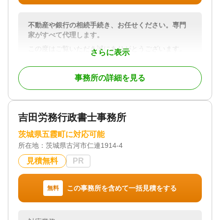
不動産や銀行の相続手続き、お任せください。専門
家がすべて代理します。
この度はご覧いただき誠にありがとうございます。
さらに表示
つくば相続相談ひろば（運営：司法書士越智法務事
事務所の詳細を見る
務所）の代表越智研介と申します。
手間のかかる相続の手続き、特に不動産の名義変更
（相続登記）は、想像以上に複雑で「何から始めれ
吉田労務行政書士事務所
ばいいのか分からない」とお困りではないでしょう
か。
茨城県五霞町に対応可能
所在地：
茨城県古河市仁連1914-4
2024年4月1日より相続登記が義務化され、すべての
相続人にとって避けられない手続きとなりました。
見積無料
PR
期限内に適切な対応をしなければ、ペナルティが科
される可能性もあります。
この事務所を含めて一括見積をする
無料
つくば相続相談ひろば（運営：司法書士越智法務事
務所）では、
不動産の相続登記だけでなく、預貯金などの遺産整