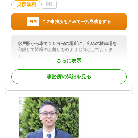
見積無料
PR
この事務所を含めて一括見積をする
無料
水戸駅から車で１０分程の場所に、広めの駐車場を
完備して皆様のお越しを心よりお待ちしておりま
す。
さらに表示
当事務所は、相続手続専門の行政書士事務所でござ
います。
事務所の詳細を見る
お客様より年間５０件を超える相続手続のご依頼を
頂き、迅速な対応と、話しやすさ、日々お客様の安
心を第一に考ております。
最愛の人を亡くされ、お通夜、葬儀、各種法要とお
忙しいお時間を過ごされたかと思います。身近な人
が亡くなられた後の、手続きについての様々な申請
は、ご遺族様に大きな負担が生じることになりま
す。このご負担を少しでも軽減すべく、お亡くなり
になりました被相続人様の預貯金等の遺産相続につ