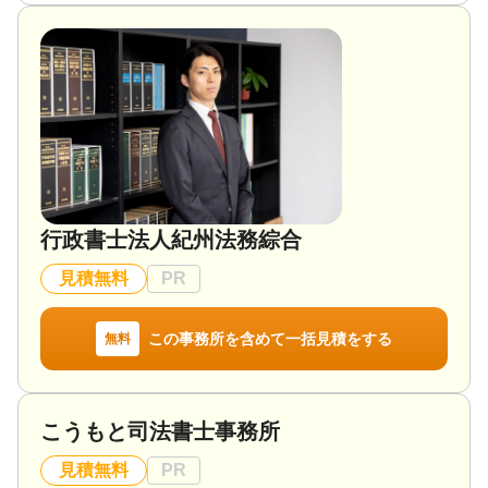
対応業務
遺言書 / 遺産分割 / 相続財産調査 / 相続手続き / 銀行
手続き / 戸籍収集 / 相続人調査
行政書士法人紀州法務綜合
見積無料
PR
この事務所を含めて一括見積をする
無料
こうもと司法書士事務所
見積無料
PR