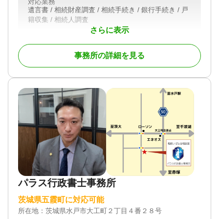
対応業務
理業務を含む相続手続き全般をワンストップでサポ
遺言書 / 相続財産調査 / 相続手続き / 銀行手続き / 戸
ート。
籍収集 / 相続人調査
相続税の申告が必要な場合は税理士と、相続人間の
さらに表示
話し合いが難航した場合は弁護士と連携し、お客様
対応体制
初回相談無料
が複数の専門家を探し回る手間も省きます。
事務所の詳細を見る
相続の専門家として司法書士が案内役となり、お客
様を最適な解決へと導きます。
まずはお気軽にご相談ください。
対応地域
茨城県全域（相続登記は全国対応）
対応業務
遺言書 / 遺産分割 / 相続財産調査 / 相続登記 / 相続放
棄 / 相続手続き / 銀行手続き / 戸籍収集 / 相続人調査
対応体制
パラス行政書士事務所
初回相談無料 / 18時以降相談可
茨城県五霞町に対応可能
所在地：
茨城県水戸市大工町２丁目４番２８号