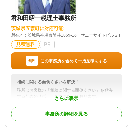
いて、諸手続きを一括してお引き受けしております
ので、ご活用いただきますようにご案内申し上げま
す。
君和田昭一税理士事務所
水戸市・ひたちなか市はもとより、茨城県内全域に
て足を運んで詳細をお聞きします。どうぞご利用く
茨城県五霞町に対応可能
ださい。
所在地：
茨城県神栖市筒井1659‐18 サニーサイドビル２Ｆ
見積無料
PR
対応地域
茨城県全域
対応業務
この事務所を含めて一括見積をする
無料
遺産分割 / 相続財産調査 / 相続手続き / 銀行手続き /
戸籍収集 / 相続人調査
対応体制
相続に関する面倒くさいを解決！
電話相談可 / 訪問可 / 女性スタッフ対応可 / 土日相談
弊所はお客様の「相続に関する面倒くさい」を解決
可 / 初回相談無料 / 18時以降相談可 / 事務所面談可
するためのサポートをおこなっております。
さらに表示
「相続対策」というと多くは相続税対策をイメージ
する場合が多いと思いますが、我々は相続税対策だ
事務所の詳細を見る
けでなく、相続が発生した際に争いごとなくスムー
ズに相続がおこなわれるよう事前に知恵を絞って対
策を支援したいと考えております。
そのため、志を同じくする弁護士、司法書士、行政