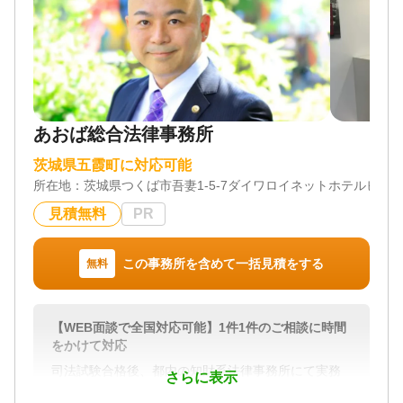
あおば総合法律事務所
茨城県五霞町に対応可能
所在地：
茨城県つくば市吾妻1-5-7ダイワロイネットホテルビル2
見積無料
PR
この事務所を含めて一括見積をする
無料
【WEB面談で全国対応可能】1件1件のご相談に時間
をかけて対応
司法試験合格後、都内の知財系法律事務所にて実務
さらに表示
経験を積み、2020年2月、あおば総合法律事務所を開