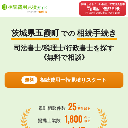
姉妹サイト「いい相続」で電話受付中
phone_in_talk
電話
無料相談
で
（平日9時-19時/土日祝9時-18時）
茨城県五霞町
相続手続き
での
司法書士/税理士/行政書士を探す
《無料で相談》
相続費用一括見積りスタート
無料