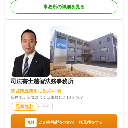
設しました。
事務所の詳細を見る
私が目指しているのは、相談者様の不安を取り除く
ことができる弁護士です。そのため、1件1件のご相
談に時間をかけて対応し、相談者様に寄り添った解
決方法を提案することを心がけています。
対応地域
全国対応可能
対応業務
相続トラブル（弁護士相談）
対応体制
電話相談可 / 訪問可 / 土日相談可 / 初回相談無料 / 18
時以降相談可 / オンライン面談可 / 事務所面談可
司法書士越智法務事務所
茨城県五霞町に対応可能
所在地：
茨城県つくば市松代2-10-2-107
見積無料
PR
この事務所を含めて一括見積をする
無料