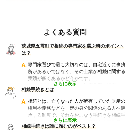
よくある質問
茨城県五霞町で相続の専門家を選ぶ時のポイント
は？
A.
専門家選びで最も大切なのは、自宅近くに事務
所があるかではなく、その士業が
相続に関する
実績が多くあるかどうか
です。
さらに表示
例えば行政書士といっても対応分野は幅広く、
相続手続きとは
法人設立や許認可申請など法人業務を中心に行
っている行政書士に相続手続きの相談をして
A.
相続とは、亡くなった人が所有していた財産の
も、期待した結果は得られないでしょう。
権利や義務などを一定の身分関係のある人へ継
また税理士であれば、相続は税理士試験の必修
承する制度で、それをおこなう手続きを相続手
科目でないことから資格試験を取る時に選択し
さらに表示
続きといいます。具体的には預貯金や不動産、
相続手続きは誰に頼むのがベスト？
ていない人にとっては専門外となります。
借金なども含めた亡くなった人の財産を配偶者