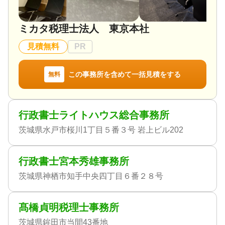
ミカタ税理士法人 東京本社
見積無料
PR
この事務所を含めて一括見積をする
無料
行政書士ライトハウス総合事務所
茨城県水戸市桜川1丁目５番３号 岩上ビル202
行政書士宮本秀雄事務所
茨城県神栖市知手中央四丁目６番２８号
髙橋貞明税理士事務所
茨城県鉾田市当間43番地