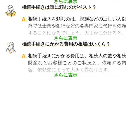
科目でないことから資格試験を取る時に選択し
さらに表示
続きといいます。具体的には預貯金や不動産、
相続手続きは誰に頼むのがベスト？
ていない人にとっては専門外となります。
借金なども含めた亡くなった人の財産を配偶者
よって、相続手続きを専門に行っている士業
や子どもなどの相続人に引き継ぐ手続きのこと
A.
相続手続きを頼むのは、親族などの近しい人以
や、相続手続きの実績が多数ある士業を選ぶこ
です。相続手続きが大変と言われるのは、その
外では士業や銀行などの各専門家に代行を依頼
とが、スムーズで間違いのない相続手続きのた
複雑さや手続きの多さにあります。加えて役所
することになるでしょう。大まかに分けると、
めに非常に重要になります。
や銀行などに出向くことも多いことから時間も
さらに表示
不動産に関する相続手続き全般は司法書士、戸
相続費用見積ガイドでは、
相続手続きに強い経
相続手続きにかかる費用の相場はいくら？
手間もかかります。専門家に任せればそういっ
籍謄本の収集、預貯金口座・車などの名義変更
験豊富な複数の専門家に、無料で一括見積依頼
た煩わしさを大幅に減らすことができます。
手続きを任せたい場合は行政書士、相続税申告
A.
相続手続きにかかる費用は、相続人の数や相続
が可能
です。専門家選びでお困りの方は、まず
や節税対策の検討は税理士、相続人の間で争い
財産などお客様ごとのご状況と、依頼する内
は
一括見積依頼からお問合せ
ください。
やトラブルになっている場合は弁護士というよ
容、依頼先によって大きく異なります。
うに状況別に頼むのがベストです。
さらに表示
例えば参考価格として、行政書士に戸籍収集を
頼むと 2～3万円、遺産分割協議書の作成 5～
10万円、司法書士に相続登記を頼むと 6～8万
円などがあります。
代行業者各々のパッケージプランもあります
が、内容がバラバラで比較しづらく、自分に必
要な手続きに過不足がないか目安をつけること
が難しい状況です。