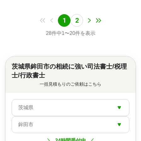
1
2
28
件中
1
〜
20
件を表示
茨城県鉾田市の
相続に強い司法書士/税理
士/行政書士
一括見積もりのご依頼はこちら
茨城県
鉾田市
24時間受付中