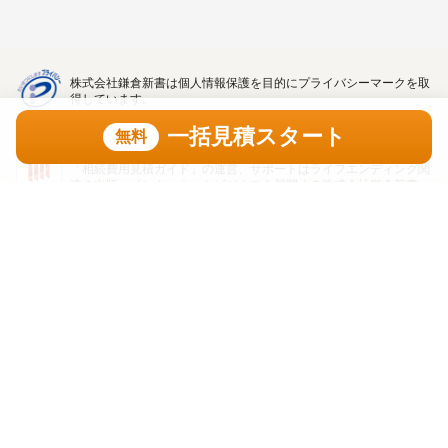
株式会社鎌倉新書は個人情報保護を目的にプライバシーマークを取
得しています。
一括見積スタート
無料
「相続費用見積ガイド」の運営、サポートはライフエンディング関
連の出版・インターネットビジネスを展開する株式会社鎌倉新書
（東証プライム上場、証券コード：6184）が行っています。
一括見積スタート
無料
トップ
利用規約
プライバシーポリシー
著作権・リンク・免責事項
運営会社
掲載問合せ
口コミガイド
Copyright(C) Kamakura Shinsho, Ltd. All Rights Reserved. 無断転載・剽窃禁止