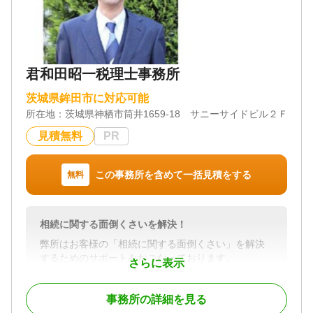
す。このご負担を少しでも軽減すべく、お亡くなり
になりました被相続人様の預貯金等の遺産相続につ
いて、諸手続きを一括してお引き受けしております
ので、ご活用いただきますようにご案内申し上げま
す。
君和田昭一税理士事務所
水戸市・ひたちなか市はもとより、茨城県内全域に
て足を運んで詳細をお聞きします。どうぞご利用く
茨城県鉾田市に対応可能
ださい。
所在地：
茨城県神栖市筒井1659‐18 サニーサイドビル２Ｆ
見積無料
PR
対応地域
茨城県全域
対応業務
この事務所を含めて一括見積をする
無料
遺産分割 / 相続財産調査 / 相続手続き / 銀行手続き /
戸籍収集 / 相続人調査
対応体制
相続に関する面倒くさいを解決！
電話相談可 / 訪問可 / 女性スタッフ対応可 / 土日相談
弊所はお客様の「相続に関する面倒くさい」を解決
可 / 初回相談無料 / 18時以降相談可 / 事務所面談可
するためのサポートをおこなっております。
さらに表示
「相続対策」というと多くは相続税対策をイメージ
する場合が多いと思いますが、我々は相続税対策だ
事務所の詳細を見る
けでなく、相続が発生した際に争いごとなくスムー