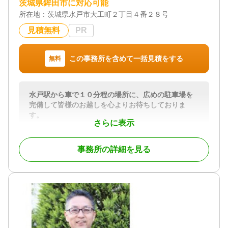
茨城県鉾田市に対応可能
理業務を含む相続手続き全般をワンストップでサポ
所在地：
茨城県水戸市大工町２丁目４番２８号
ート。
相続税の申告が必要な場合は税理士と、相続人間の
見積無料
PR
話し合いが難航した場合は弁護士と連携し、お客様
が複数の専門家を探し回る手間も省きます。
この事務所を含めて一括見積をする
無料
相続の専門家として司法書士が案内役となり、お客
様を最適な解決へと導きます。
水戸駅から車で１０分程の場所に、広めの駐車場を
まずはお気軽にご相談ください。
完備して皆様のお越しを心よりお待ちしておりま
す。
対応地域
さらに表示
当事務所は、相続手続専門の行政書士事務所でござ
茨城県全域（相続登記は全国対応）
います。
対応業務
事務所の詳細を見る
お客様より年間５０件を超える相続手続のご依頼を
遺言書 / 遺産分割 / 相続財産調査 / 相続登記 / 相続放
頂き、迅速な対応と、話しやすさ、日々お客様の安
棄 / 相続手続き / 銀行手続き / 戸籍収集 / 相続人調査
心を第一に考ております。
対応体制
最愛の人を亡くされ、お通夜、葬儀、各種法要とお
初回相談無料 / 18時以降相談可
忙しいお時間を過ごされたかと思います。身近な人
が亡くなられた後の、手続きについての様々な申請
は、ご遺族様に大きな負担が生じることになりま