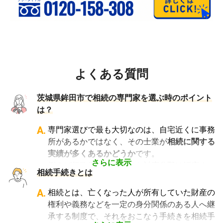
よくある質問
茨城県鉾田市で相続の専門家を選ぶ時のポイント
は？
A.
専門家選びで最も大切なのは、自宅近くに事務
所があるかではなく、その士業が
相続に関する
実績が多くあるかどうか
です。
さらに表示
例えば行政書士といっても対応分野は幅広く、
相続手続きとは
法人設立や許認可申請など法人業務を中心に行
っている行政書士に相続手続きの相談をして
A.
相続とは、亡くなった人が所有していた財産の
も、期待した結果は得られないでしょう。
権利や義務などを一定の身分関係のある人へ継
また税理士であれば、相続は税理士試験の必修
承する制度で、それをおこなう手続きを相続手