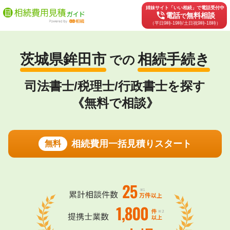
姉妹サイト「いい相続」で電話受付中
phone_in_talk
電話
無料相談
で
（平日9時-19時/土日祝9時-18時）
茨城県鉾田市
相続手続き
での
司法書士/税理士/行政書士を探す
《無料で相談》
相続費用一括見積りスタート
無料