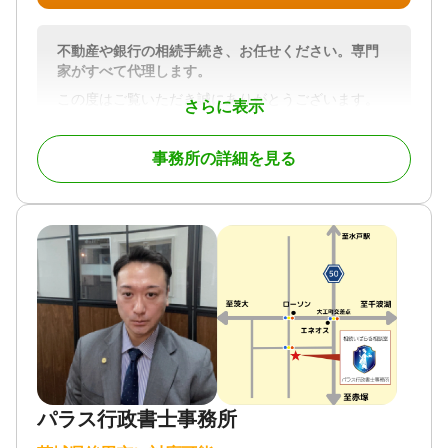
不動産や銀行の相続手続き、お任せください。専門
家がすべて代理します。
この度はご覧いただき誠にありがとうございます。
さらに表示
つくば相続相談ひろば（運営：司法書士越智法務事
事務所の詳細を見る
務所）の代表越智研介と申します。
手間のかかる相続の手続き、特に不動産の名義変更
（相続登記）は、想像以上に複雑で「何から始めれ
ばいいのか分からない」とお困りではないでしょう
か。
2024年4月1日より相続登記が義務化され、すべての
相続人にとって避けられない手続きとなりました。
期限内に適切な対応をしなければ、ペナルティが科
される可能性もあります。
つくば相続相談ひろば（運営：司法書士越智法務事
パラス行政書士事務所
務所）では、
不動産の相続登記だけでなく、預貯金などの遺産整