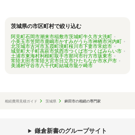
「相続費用見積ガイド」では、相続手続きに強
い専門家に、無料で一括見積依頼が可能です。
ご自身の状況ではいくら費用がかかるのか、ま
ずは見積を取り寄せてみましょう。
茨城県の市区町村で絞り込む
阿見町
石岡市
潮来市
稲敷市
茨城町
牛久市
大洗町
小美玉市
笠間市
鹿嶋市
かすみがうら市
神栖市
河内町
北茨城市
古河市
五霞町
境町
桜川市
下妻市
常総市
城里町
大子町
高萩市
筑西市
つくば市
つくばみらい市
土浦市
東海村
利根町
取手市
那珂市
行方市
坂東市
常陸太田市
常陸大宮市
日立市
ひたちなか市
水戸市
美浦村
守谷市
八千代町
結城市
龍ケ崎市
相続費用見積ガイド
茨城県
鉾田市の相続の専門家
鎌倉新書のグループサイト