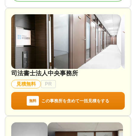
ズに相続がおこなわれるよう事前に知恵を絞って対
策を支援したいと考えております。
そのため、志を同じくする弁護士、司法書士、行政
書士等の各種専門家と連携して遺言作成、成年後
見、相続手続、相続税申告などを総合的に支援する
体制を構築しております。
対応地域
茨城県
対応業務
遺産分割 / 生前贈与 / 相続税申告 / 相続税対策
司法書士法人中央事務所
見積無料
PR
この事務所を含めて一括見積をする
無料