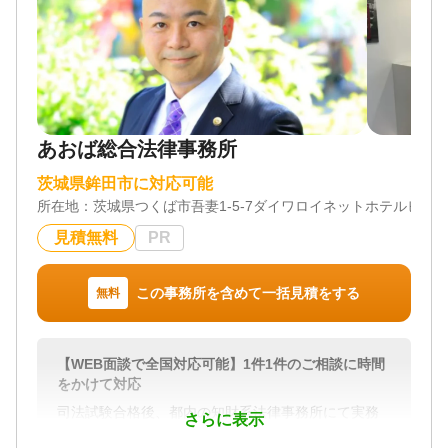
あおば総合法律事務所
茨城県鉾田市に対応可能
所在地：
茨城県つくば市吾妻1-5-7ダイワロイネットホテルビル2
見積無料
PR
この事務所を含めて一括見積をする
無料
【WEB面談で全国対応可能】1件1件のご相談に時間
をかけて対応
司法試験合格後、都内の知財系法律事務所にて実務
さらに表示
経験を積み、2020年2月、あおば総合法律事務所を開