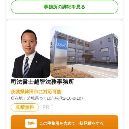
設しました。
事務所の詳細を見る
私が目指しているのは、相談者様の不安を取り除く
ことができる弁護士です。そのため、1件1件のご相
談に時間をかけて対応し、相談者様に寄り添った解
決方法を提案することを心がけています。
対応地域
全国対応可能
対応業務
相続トラブル（弁護士相談）
対応体制
電話相談可 / 訪問可 / 土日相談可 / 初回相談無料 / 18
時以降相談可 / オンライン面談可 / 事務所面談可
司法書士越智法務事務所
茨城県鉾田市に対応可能
所在地：
茨城県つくば市松代2-10-2-107
見積無料
PR
この事務所を含めて一括見積をする
無料