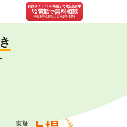
姉妹サイト「いい相続」で電話受付中
phone_in_talk
電話
無料相談
で
（平日9時-19時/土日祝9時-18時）
き
す