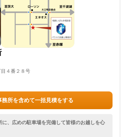
内役となり、お客様を最適な解決へと導きます。
は全国対応）
続財産調査 / 相続登記 / 相続放棄 / 相続手続き / 銀行手続
所
調査
以降相談可
丁目４番２８号
事務所を含めて一括見積をする
所に、広めの駐車場を完備して皆様のお越しを心