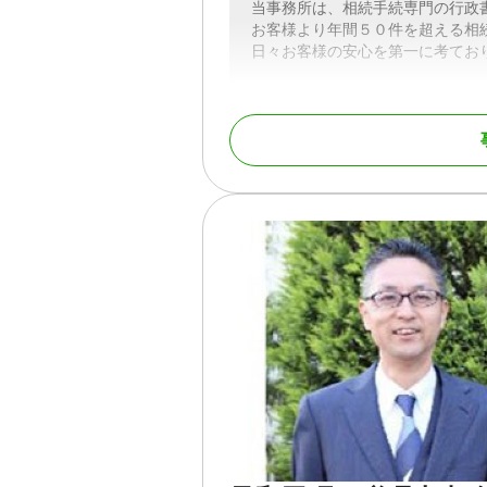
当事務所は、相続手続専門の行政
お客様より年間５０件を超える相
日々お客様の安心を第一に考てお
最愛の人を亡くされ、お通夜、葬
す。身近な人が亡くなられた後の
担が生じることになります。この
被相続人様の預貯金等の遺産相続
ので、ご活用いただきますように
水戸市・ひたちなか市はもとより
うぞご利用ください。
対応地域
茨城県全域
対応業務
遺産分割 / 相続財産調査 
対応体制
電話相談可 / 訪問可 / 
降相談可 / 事務所面談