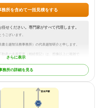
事務所を含めて一括見積をする
お任せください。専門家がすべて代理します。
とうございます。
法書士越智法務事務所）の代表越智研介と申します。
不動産の名義変更（相続登記）は、想像以上に複雑で
さらに表示
ない」とお困りではないでしょうか。
義務化され、すべての相続人にとって避けられない手続き
事務所の詳細を見る
応をしなければ、ペナルティが科される可能性もありま
法書士越智法務事務所）では、
貯金などの遺産整理業務を含む相続手続き全般をワンス
士と、相続人間の話し合いが難航した場合は弁護士と連
し回る手間も省きます。