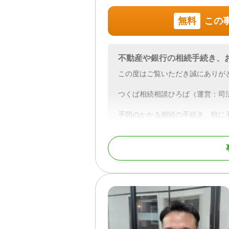
無料
この
不動産や銀行の相続手続き、
この度はご覧いただき誠にありが
つくば相続相談ひろば（運営：司
手間のかかる相続の手続き、特に
「何から始めればいいのか分から
2024年4月1日より相続登記が
となりました。期限内に適切な対
す。
つくば相続相談ひろば（運営：司
不動産の相続登記だけでなく、預
トップでサポート。
相続税の申告が必要な場合は税理
携し、お客様が複数の専門家を探