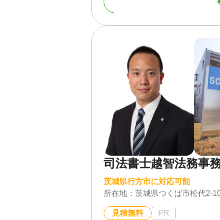
対応業務
相続トラブル（弁護士
対応体制
電話相談可 / 訪問可 / 
面談可 / 事務所面談可
司法書士越智法務事
茨城県行方市に対応可能
所在地：
茨城県つくば市松代2-10-
見積無料
PR