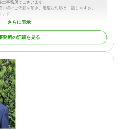
書士事務所でございます。
続手続のご依頼を頂き、迅速な対応と、話しやすさ、
ります。
さらに表示
儀、各種法要とお忙しいお時間を過ごされたかと思いま
、手続きについての様々な申請は、ご遺族様に大きな負
ご負担を少しでも軽減すべく、お亡くなりになりました
事務所の詳細を見る
について、諸手続きを一括してお引き受けしております
ご案内申し上げます。
、茨城県内全域にて足を運んで詳細をお聞きします。ど
/ 相続手続き / 銀行手続き / 戸籍収集 / 相続人調査
女性スタッフ対応可 / 土日相談可 / 初回相談無料 / 18時以
可