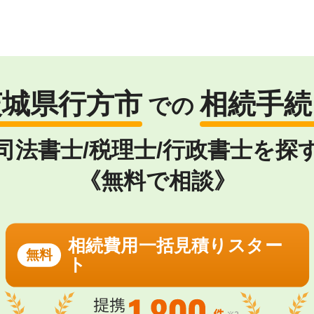
茨城県行方市
相続手続
での
司法書士/税理士/行政書士を探
《無料で相談》
相続費用一括見積りスター
無料
ト