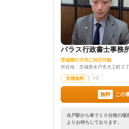
相続の専門家として司法書士が案
まずはお気軽にご相談ください。
対応地域
茨城県全域（相続登記
対応業務
遺言書 / 遺産分割 / 相
パラス行政書士事務
き / 戸籍収集 / 相続人
茨城県行方市に対応可能
対応体制
初回相談無料 / 18時
所在地：
茨城県水戸市大工町２
見積無料
PR
無料
この
水戸駅から車で１０分程の場
よりお待ちしております。