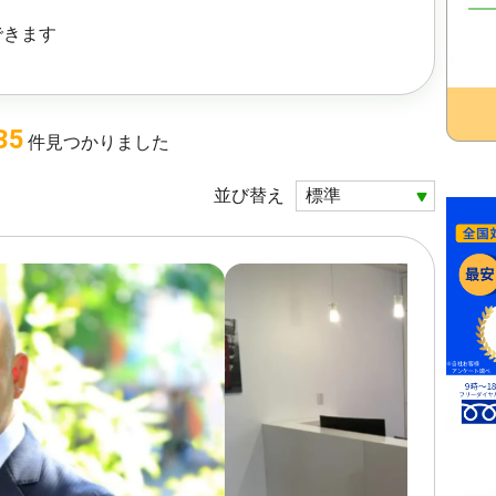
できます
35
件
見つかりました
並び替え