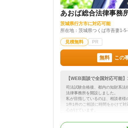
あおば総合法律事務
茨城県行方市に対応可能
所在地：
茨城県つくば市吾妻1-5
見積無料
PR
無料
この
【WEB面談で全国対応可能】
司法試験合格後、都内の知財系法律
法律事務所を開設しました。
私が目指しているのは、相談者様
1件1件のご相談に時間をかけて
心がけています。
対応地域
全国対応可能