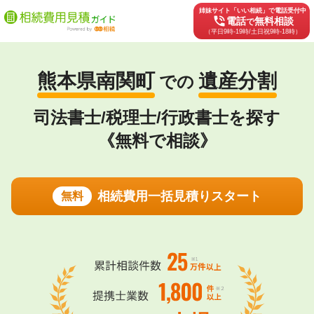
姉妹サイト「いい相続」で電話受付中
phone_in_talk
電話
無料相談
で
（平日9時-19時/土日祝9時-18時）
熊本県南関町
遺産分割
での
司法書士/税理士/行政書士を探す
《無料で相談》
相続費用一括見積りスタート
無料