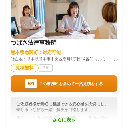
つばさ法律事務所
熊本県南関町に対応可能
所在地：
熊本県熊本市中央区京町1丁目14番31号ルミエール観音
見積無料
PR
この事務所を含めて一括見積をする
無料
ご依頼者様が気軽に相談できる安心感を大切にし、
寄り添いながら一緒に解決を目指します。
相続は、法律の問題であると同時に、ご家族の気持
さらに表示
ちが深く関わる、とても繊細な問題です。