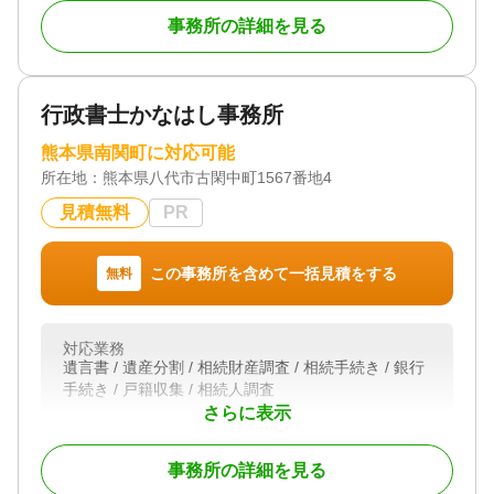
「何から手をつけたらよいかわからない」「家族関
事務所の詳細を見る
係がこじれてしまいそうで不安」「できれば穏やか
に解決したい」ーーそのようなお悩みを抱えてご相
談に来られる方が多くいらっしゃいます。
行政書士かなはし事務所
当事務所では、相続にかんするご相談をお受けする
際、まずはお話しを丁寧にうかがうことを大切にし
熊本県南関町に対応可能
ています。法律的に正しい結論を示すだけでなく、
所在地：
熊本県八代市古閑中町1567番地4
ご相談者様がどのような思いでおられるのか、ご家
族との関係を今後どうしていきたいのかを踏まえた
見積無料
PR
上で、最適な解決方法をご提案します。
遺産分割協議、相続放棄、遺言書作成、生前対策な
この事務所を含めて一括見積をする
無料
ど、相続に関する問題は一つとして同じものはあり
ません。状況やご希望に応じて、無理のない進め
方、将来のトラブルを防ぐための視点も含め、わか
対応業務
りやすくご説明いたします。「相談してよかった」
遺言書 / 遺産分割 / 相続財産調査 / 相続手続き / 銀行
「少し気持ちが軽くなった」と感じていただける対
手続き / 戸籍収集 / 相続人調査
応を心がけています。
さらに表示
対応体制
初回相談無料
相続問題は、早めに相談することで選択肢が広がる
ことも少なくありません。一人で悩まず、どうぞお
事務所の詳細を見る
気軽にご相談ください。皆さまが安心して次の一歩