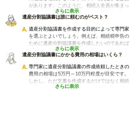
また税理士であれば、相続は税理士試験の必修
があります。このように、相続人全員が集まっ
科目でないことから資格試験を取る時に選択し
さらに表示
ておこなわれる話し合いのことを「遺産分割協
遺産分割協議書は誰に頼むのがベスト？
ていない人にとっては専門外となります。
議」といいます。原則として、遺産分割協議は
よって、相続手続きを専門に行っている士業
相続人全員でおこないます。相続税申告が必要
A.
遺産分割協議書を作成する目的によって専門家
や、相続手続きの実績が多数ある士業を選ぶこ
な場合は申告期限までにおこなう必要があるの
を選ぶとよいでしょう。例えば、相続税申告の
とが、スムーズで間違いのない相続手続きのた
で早めに対応を開始しましょう。
ために遺産分割協議書を作成したいのであれば
めに非常に重要になります。
さらに表示
税理士、不動産の相続登記を併せて依頼したい
相続費用見積ガイドでは、
相続手続きに強い経
遺産分割協議書にかかる費用の相場はいくら？
ときは司法書士といった具合です。遺産分割協
験豊富な複数の専門家に、無料で一括見積依頼
議書の作成だけを頼みたいというケースでは行
A.
専門家に遺産分割協議書の作成依頼したときの
が可能
です。専門家選びでお困りの方は、まず
政書士に依頼するのがベストでしょう。また、
費用の相場は5万円～10万円程度が目安です。
は
一括見積依頼からお問合せ
ください。
遺産分割でトラブルが起きているなら弁護士に
しかし、ただ文書を作成するだけではなく相続
頼むのがよいでしょう。
さらに表示
人調査や相続財産の調査など、遺産分割協議に
関するどのような段階から依頼するのかによっ
て費用は大幅に変わり、また、相続財産によっ
て変動するケースもあるので、まずは見積りを
取ることから始めましょう。