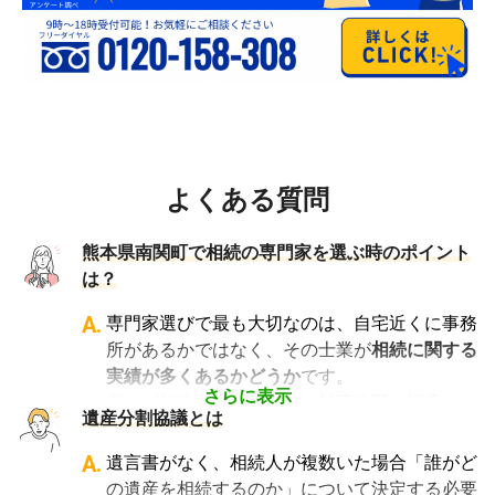
よくある質問
熊本県南関町で相続の専門家を選ぶ時のポイント
は？
A.
専門家選びで最も大切なのは、自宅近くに事務
所があるかではなく、その士業が
相続に関する
実績が多くあるかどうか
です。
さらに表示
例えば行政書士といっても対応分野は幅広く、
遺産分割協議とは
法人設立や許認可申請など法人業務を中心に行
っている行政書士に相続手続きの相談をして
A.
遺言書がなく、相続人が複数いた場合「誰がど
も、期待した結果は得られないでしょう。
の遺産を相続するのか」について決定する必要