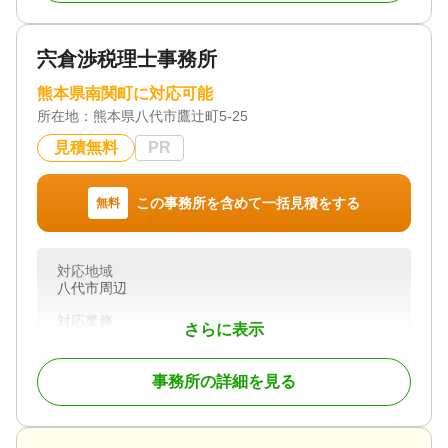
を踏み出せるよう、誠実にサポートいたします。
宍倉渉税理士事務所
対応地域
熊本県、九州全県、全国対応
熊本県南関町に対応可能
所在地：
対応業務
熊本県八代市鷹辻町5-25
遺言書 / 遺産分割 / 相続財産調査 / 相続放棄 / 成年後
見積無料
PR
見 / 家族信託 / 相続手続き / 相続人調査 / 相続トラブ
ル（弁護士相談）
この事務所を含めて一括見積をする
無料
対応体制
女性スタッフ対応可 / 土日相談可 / 18時以降相談可 /
オンライン面談可 / 事務所面談可
対応地域
八代市周辺
対応業務
さらに表示
遺産分割 / 相続税申告
対応体制
事務所の詳細を見る
初回相談無料