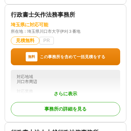
行政書士矢作法務事務所
埼玉県に対応可能
所在地：
埼玉県川口市大字伊刈３番地
見積無料
PR
この事務所を含めて一括見積をする
無料
対応地域
川口市周辺
対応業務
さらに表示
遺言書 / 遺産分割 / 相続財産調査 / 相続手続き / 銀行
手続き / 戸籍収集 / 相続人調査
事務所の詳細を見る
対応体制
初回相談無料