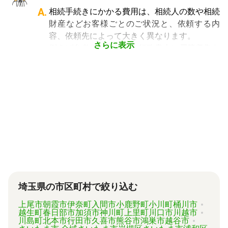
た煩わしさを大幅に減らすことができます。
手続きを任せたい場合は行政書士、相続税申告
A.
相続手続きにかかる費用は、相続人の数や相続
や節税対策の検討は税理士、相続人の間で争い
財産などお客様ごとのご状況と、依頼する内
やトラブルになっている場合は弁護士というよ
容、依頼先によって大きく異なります。
うに状況別に頼むのがベストです。
さらに表示
例えば参考価格として、行政書士に戸籍収集を
頼むと 2～3万円、遺産分割協議書の作成 5～
10万円、司法書士に相続登記を頼むと 6～8万
円などがあります。
代行業者各々のパッケージプランもあります
が、内容がバラバラで比較しづらく、自分に必
要な手続きに過不足がないか目安をつけること
が難しい状況です。
「相続費用見積ガイド」では、相続手続きに強
い専門家に、無料で一括見積依頼が可能です。
ご自身の状況ではいくら費用がかかるのか、ま
ずは見積を取り寄せてみましょう。
埼玉県の市区町村で絞り込む
上尾市
朝霞市
伊奈町
入間市
小鹿野町
小川町
桶川市
越生町
春日部市
加須市
神川町
上里町
川口市
川越市
川島町
北本市
行田市
久喜市
熊谷市
鴻巣市
越谷市