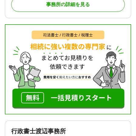
事務所の詳細を見る
なった後、４９日法要が終わったとたんに争いにな
ってしまうご家族。様々な相談を受けてきました。
各家庭皆悩みは違います。相談しやすい「敷居の低
い行政書士事務所」を目指して、お仕事をさせてい
ただいております。
対応地域
加須市を中心に、周辺地域にはどこでも対応してお
ります。
対応業務
遺言書 / 遺産分割 / 相続財産調査 / 成年後見 / 相続手
続き / 銀行手続き / 戸籍収集 / 相続人調査
対応体制
電話相談可 / 訪問可 / 女性スタッフ対応可 / 土日相談
可 / 初回相談無料 / 18時以降相談可 / オンライン面談
可 / 事務所面談可
行政書士渡辺事務所