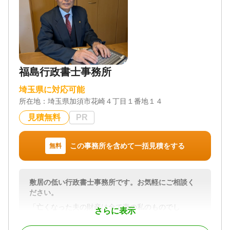
福島行政書士事務所
埼玉県に対応可能
所在地：
埼玉県加須市花崎４丁目１番地１４
見積無料
PR
この事務所を含めて一括見積をする
無料
敷居の低い行政書士事務所です。お気軽にご相談く
ださい。
「亡くなった夫の財産は全て妻の私のものでし
さらに表示
ょ！」「私は遺言が必要ですか」という相談が大変
多いです。大変仲がよかったご家族が旦那様が亡く