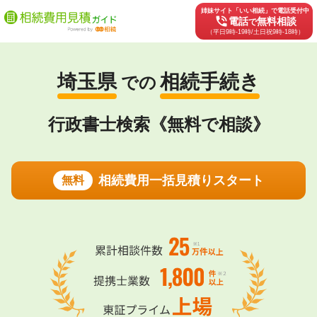
姉妹サイト「いい相続」で電話受付中
phone_in_talk
電話
無料相談
で
（平日9時-19時/土日祝9時-18時）
埼玉県
相続手続き
での
行政書士検索《無料で相談》
相続費用一括見積りスタート
無料