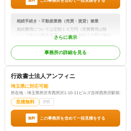
この事務所を含めて一括見積をする
無料
対応体制
電話相談可 / 訪問可 / 事務所面談可
相続手続き・不動産業務（売買・賃貸）兼業
相続費用については定額１０万円（実費費用は除
く）で安心の料金体系。ただし、相続人の間で揉め
さらに表示
ている場合は別途費用が発生します。
また、不動産実務の経験（１５年）を活かして、不
事務所の詳細を見る
動産（売買・賃貸・借地物件・底地物件・不動産競
売・家賃滞納等）に関することなら、当社へお任せ
ください。弁護士・税理士・司法書士・社会保険労
務士といった各専門家と連携しながら万全の対応が
行政書士法人アンフィニ
できます。
埼玉県に対応可能
対応地域
所在地：
埼玉県所沢市西所沢1-10-11ビルズ吉祥西所沢駅前201
埼玉県・東京都・千葉県・神奈川県・栃木県・茨城
県・群馬県
見積無料
PR
対応業務
遺言書 / 遺産分割 / 生前贈与 / 相続財産調査 / 家族信
この事務所を含めて一括見積をする
無料
託 / 相続手続き / 銀行手続き / 戸籍収集 / 相続人調査