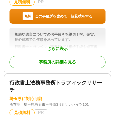
見積無料
PR
この事務所を含めて一括見積をする
無料
相続や遺言についてのお手続きを親切丁寧、確実、
良心価格でご依頼を承っています。
行政書士ヒガシベップ事務所では相続手続や遺言書
さらに表示
の作成手続きについてご依頼を承っています。
事務所の詳細を見る
相続手続については、多数の書類の収集や、相続財
産の調査を行わなければならなかったりと大変時間
と手間のかかる手続きになっています。遺言書作成
については将来相続が発生した際に紛争を防止する
行政書士法務事務所トラフィックリサー
為にもぜひ用意なさった方がいい場合が多いです。
上記のような場合にどのような形で進めていけば問
チ
題なく円滑に進めていけるかをしっかりとご提案さ
せていただきご依頼を進めさせていただいておりま
埼玉県に対応可能
す。
所在地：
埼玉県熊谷市玉井南3-68 サンハイツ101
お打ち合わせにつきましては、対面の他、ZOOM等
見積無料
PR
のオンライン（テレビ電話）方式で行うことも可能