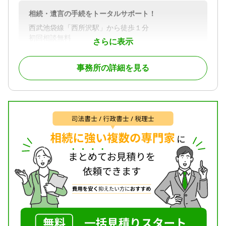
対応体制
電話相談可 / 訪問可 / 女性スタッフ対応可 / 土日相談
相続・遺言の手続をトータルサポート！
可 / 初回相談無料 / 18時以降相談可 / オンライン面談
西武池袋線「西所沢駅」から徒歩１分
可 / 事務所面談可
初回相談無料
さらに表示
ワンストップサービス
事務所の詳細を見る
対応地域
埼玉県全域、東京都全域
対応業務
遺言書 / 遺産分割 / 相続財産調査 / 相続登記 / 相続放
棄 / 成年後見 / 家族信託 / 相続手続き / 銀行手続き /
戸籍収集 / 相続人調査 / 生前贈与（不動産名義変更）
対応体制
電話相談可 / 訪問可 / 土日相談可 / 初回相談無料 / 18
時以降相談可 / オンライン面談可 / 事務所面談可