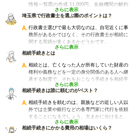
・相続人調査
情報一覧図の作成 11,000円、金融機関の解約
・法定相続情報一覧図・相続情報関係図の作
さらに表示
等（1行）33,000円、遺産分割協議書の作成
埼玉県で行政書士を選ぶ際のポイントは？
成、法定相続情報証明制度の利用申出手続き
88,000円、財産目録の作成 33,000円などがあ
・相続財産調査、財産目録の作成
ります。
A.
行政書士選びで最も大切なのは、自宅近くに事
・不在者財産管理人の候補者になること
必要な相続手続きは、お客様ごとに異なりま
務所があるかではなく、その行政書士が相続に
・遺産分割協議書の作成
す。予算に合わせてご自身で対応できないもの
関する実績が多くあるかどうかです。
・預貯金の相続手続き（相続した預貯金の払戻
のみ依頼することも可能です。
さらに表示
行政書士は対応分野が広く、相続に対応してい
し手続き）
相続手続きとは
「相続費用見積ガイド」では、
相続手続きに強
ない行政書士も多くいます。そのため相続手続
・有価証券の相続手続き（相続した有価証券の
い行政書士に、無料で一括見積依頼が可能で
きの経験豊富な行政書士を選ぶことが、スムー
A.
相続とは、亡くなった人が所有していた財産の
名義変更）
す
。ご自身の状況ではいくら費用がかかるの
ズで間違いのない相続手続きのために非常に重
権利や義務などを一定の身分関係のある人へ継
・自動車の相続手続き（相続した自動車の名義
か、まずは見積を取り寄せてみましょう。
要になります。
承する制度で、それをおこなう手続きを相続手
変更）
なお、自宅から離れた場所にある事務所であっ
さらに表示
続きといいます。具体的には預貯金や不動産、
・遺言の執行
相続手続きは誰に頼むのがベスト？
ても、相続手続きの対応は可能です。
借金なども含めた亡くなった人の財産を配偶者
「相続費用見積ガイド」では、
相続手続きに強
や子どもなどの相続人に引き継ぐ手続きのこと
A.
相続手続きを頼むのは、親族などの近しい人以
い行政書士を多数掲載しており、無料で一括見
です。相続手続きが大変と言われるのは、その
外では士業や銀行などの各専門家に代行を依頼
積依頼が可能です
。ぜひご利用ください。
複雑さや手続きの多さにあります。加えて役所
することになるでしょう。大まかに分けると、
や銀行などに出向くことも多いことから時間も
さらに表示
不動産に関する相続手続き全般は司法書士、戸
相続手続きにかかる費用の相場はいくら？
手間もかかります。専門家に任せればそういっ
籍謄本の収集、預貯金口座・車などの名義変更