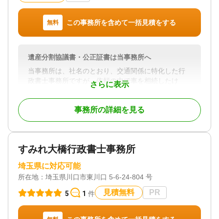
でございます。
この事務所を含めて一括見積をする
無料
相続手続や遺言作成に関する専門家へのご依頼をお
考えでしたら当事務所にお気軽にご相談くださいま
せ。
何卒よろしくお願い申し上げます。
遺産分割協議書・公正証書は当事務所へ
当事務所は、社名のとおり、交通関係に特化した行
対応地域
政書士事務所ですが、依頼の中で車を相続したけ
さらに表示
埼玉県、群馬県、東京都
ど、名義は自動で変更になるの、交通事故で亡くな
ったが遺産相続と並行して交通事故の相談もできる
対応業務
事務所の詳細を見る
のかなど、いろいろ交通関係を通して相続の依頼を
遺言書 / 遺産分割 / 相続財産調査 / 相続手続き / 銀行
受けておりますので、ご心配にならず、御相談をお
手続き / 戸籍収集
願いします。
対応体制
訪問可 / 初回相談無料
すみれ大橋行政書士事務所
対応地域
４７都道府県に対応可能ですが、面談を希望の方
埼玉県に対応可能
は、別途交通費はかかることをご了承願います。
所在地：
埼玉県川口市東川口 5-6-24-804 号
対応業務
見積無料
PR
5
1
件
遺言書 / 遺産分割 / 相続財産調査 / 相続手続き / 戸籍
収集 / 相続人調査