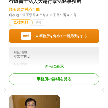
行政書士法人大越行政法務事務所
埼玉県に対応可能
所在地：
埼玉県草加市草加３丁目９番４５号
見積無料
PR
この事務所を含めて一括見積をする
無料
対応地域
草加市周辺
対応業務
さらに表示
遺言書 / 遺産分割 / 相続財産調査 / 相続手続き / 銀行
手続き / 戸籍収集 / 相続人調査
事務所の詳細を見る
対応体制
初回相談無料