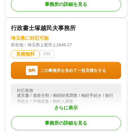
対応地域
事務所の詳細を見る
埼玉県全域
対応業務
遺言書 / 遺産分割 / 相続財産調査 / 成年後見 / 家族信
行政書士塚越民夫事務所
託 / 銀行手続き / 戸籍収集 / 相続人調査
対応体制
埼玉県に対応可能
電話相談可 / 訪問可 / 土日相談可 / 初回相談無料 / 18
所在地：
埼玉県上尾市上1648-27
時以降相談可 / 事務所面談可
見積無料
PR
この事務所を含めて一括見積をする
無料
対応業務
遺言書 / 遺産分割 / 相続財産調査 / 相続手続き / 銀行
手続き / 戸籍収集 / 相続人調査
さらに表示
対応体制
初回相談無料
事務所の詳細を見る