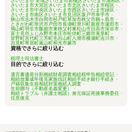
さいたま市 全域
さいたま市岩槻区
さいたま市浦和区
さいたま市大宮区
さいたま市北区
さいたま市桜区
さいたま市中央区
さいたま市西区
さいたま市緑区
さいたま市南区
さいたま市見沼区
坂戸市
幸手市
狭山市
志木市
白岡市
杉戸町
草加市
秩父市
鶴ヶ島市
ときがわ町
所沢市
戸田市
長瀞町
滑川町
新座市
蓮田市
鳩山町
羽生市
飯能市
東秩父村
東松山市
日高市
深谷市
富士見市
ふじみ野市
本庄市
松伏町
三郷市
美里町
皆野町
宮代町
三芳町
毛呂山町
八潮市
横瀬町
吉川市
吉見町
寄居町
嵐山町
和光市
蕨市
資格でさらに絞り込む
税理士
司法書士
目的でさらに絞り込む
遺言書
遺産分割
相続財産調査
相続税申告
相続登記
相続放棄
成年後見
家族信託
相続手続き
銀行手続き
戸籍収集
生前相続対策
相続人調査
生前贈与（不動産名義変更）
相続トラブル（弁護士相談）
身元保証
死後事務委任
任意後見