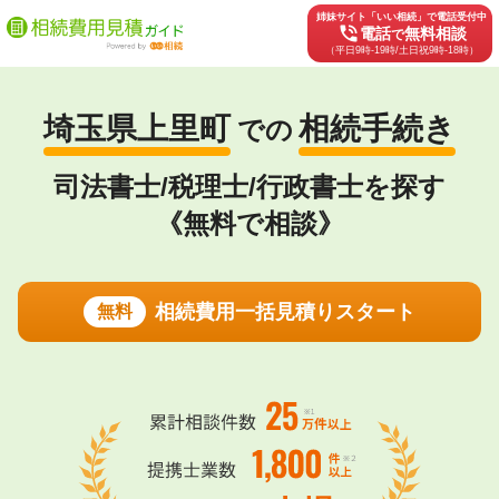
姉妹サイト「いい相続」で電話受付中
phone_in_talk
電話
無料相談
で
（平日9時-19時/土日祝9時-18時）
埼玉県上里町
相続手続き
での
司法書士/税理士/行政書士を探す
《無料で相談》
相続費用一括見積りスタート
無料