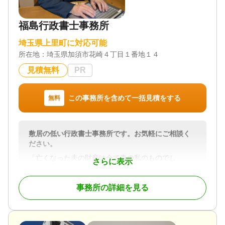
遺留分 / 遺産分割 / 相続財産調査 / 相続税申告 / 相続
手続き / 銀行手続き / 戸籍収集 / 相続人調査 / 生前贈
福島行政書士事務所
与（不動産名義変更）
対応体制
埼玉県上里町に対応可能
電話相談可 / 訪問可 / 女性スタッフ対応可 / 土日相談
所在地：
埼玉県加須市花崎４丁目１番地１４
可 / 初回相談無料 / 18時以降相談可 / オンライン面談
可 / 事務所面談可
見積無料
PR
この事務所を含めて一括見積をする
無料
敷居の低い行政書士事務所です。お気軽にご相談く
ださい。
「亡くなった夫の財産は全て妻の私のものでし
さらに表示
ょ！」「私は遺言が必要ですか」という相談が大変
多いです。大変仲がよかったご家族が旦那様が亡く
事務所の詳細を見る
なった後、４９日法要が終わったとたんに争いにな
ってしまうご家族。様々な相談を受けてきました。
各家庭皆悩みは違います。相談しやすい「敷居の低
い行政書士事務所」を目指して、お仕事をさせてい