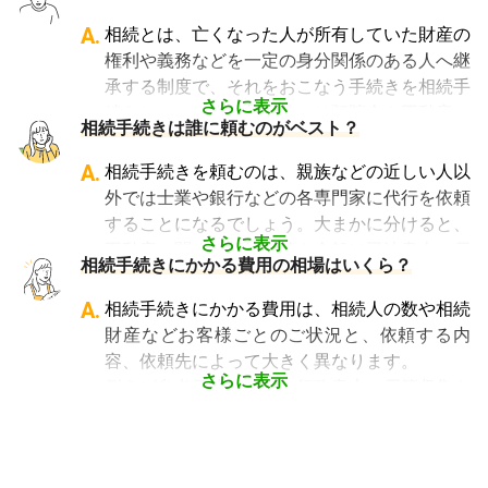
法人設立や許認可申請など法人業務を中心に行
っている行政書士に相続手続きの相談をして
A.
相続とは、亡くなった人が所有していた財産の
も、期待した結果は得られないでしょう。
権利や義務などを一定の身分関係のある人へ継
また税理士であれば、相続は税理士試験の必修
承する制度で、それをおこなう手続きを相続手
科目でないことから資格試験を取る時に選択し
さらに表示
続きといいます。具体的には預貯金や不動産、
相続手続きは誰に頼むのがベスト？
ていない人にとっては専門外となります。
借金なども含めた亡くなった人の財産を配偶者
よって、相続手続きを専門に行っている士業
や子どもなどの相続人に引き継ぐ手続きのこと
A.
相続手続きを頼むのは、親族などの近しい人以
や、相続手続きの実績が多数ある士業を選ぶこ
です。相続手続きが大変と言われるのは、その
外では士業や銀行などの各専門家に代行を依頼
とが、スムーズで間違いのない相続手続きのた
複雑さや手続きの多さにあります。加えて役所
することになるでしょう。大まかに分けると、
めに非常に重要になります。
や銀行などに出向くことも多いことから時間も
さらに表示
不動産に関する相続手続き全般は司法書士、戸
相続費用見積ガイドでは、
相続手続きに強い経
相続手続きにかかる費用の相場はいくら？
手間もかかります。専門家に任せればそういっ
籍謄本の収集、預貯金口座・車などの名義変更
験豊富な複数の専門家に、無料で一括見積依頼
た煩わしさを大幅に減らすことができます。
手続きを任せたい場合は行政書士、相続税申告
A.
相続手続きにかかる費用は、相続人の数や相続
が可能
です。専門家選びでお困りの方は、まず
や節税対策の検討は税理士、相続人の間で争い
財産などお客様ごとのご状況と、依頼する内
は
一括見積依頼からお問合せ
ください。
やトラブルになっている場合は弁護士というよ
容、依頼先によって大きく異なります。
うに状況別に頼むのがベストです。
さらに表示
例えば参考価格として、行政書士に戸籍収集を
頼むと 2～3万円、遺産分割協議書の作成 5～
10万円、司法書士に相続登記を頼むと 6～8万
円などがあります。