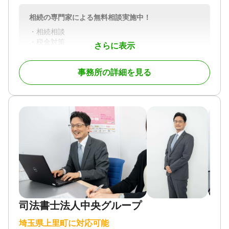
相続の専門家による無料相談実施中！
・相続相談
・税金対策
さらに表示
・遺言作成
・家族信託
事務所の詳細を見る
・不動産売却
対応地域
埼玉県
対応業務
遺言書 / 遺産分割 / 相続登記 / 相続放棄 / 成年後見 /
家族信託 / 相続手続き / 銀行手続き / 戸籍収集 / 相続
人調査
対応体制
土日相談可 / 初回相談無料 / 事務所面談可
司法書士法人中央グループ
埼玉県上里町に対応可能