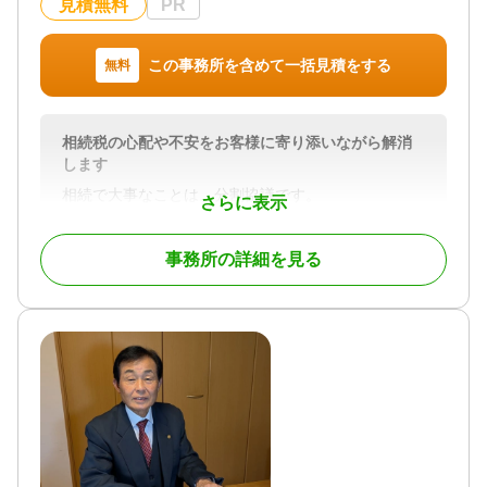
見積無料
PR
対応地域
埼玉県、群馬県、東京都
この事務所を含めて一括見積をする
無料
対応業務
遺言書 / 遺産分割 / 相続財産調査 / 相続手続き / 銀行
手続き / 戸籍収集
相続税の心配や不安をお客様に寄り添いながら解消
対応体制
します
訪問可 / 初回相談無料
相続で大事なことは、分割協議です。
さらに表示
分割の方法で相続税が変わることもあります。
また、残してくれた財産を「使う」ことで供養にな
事務所の詳細を見る
ると思っています。
申告書の作成はもちろん、今後の税対策まで合わせ
て相談できることが当事務所の強みです。
税理士は遠い存在ではなく身近な存在でありたいと
思っておりますのでお気軽にお声がけください。
対応地域
埼玉県及び群馬県中心 全国対応可（リモート対応、
メール等対応できる方に限ります）
対応業務