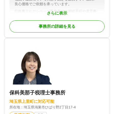
良心価格でご依頼を承っています。
行政書士ヒガシベップ事務所では相続手続や遺言書
さらに表示
の作成手続きについてご依頼を承っています。
事務所の詳細を見る
相続手続については、多数の書類の収集や、相続財
産の調査を行わなければならなかったりと大変時間
と手間のかかる手続きになっています。遺言書作成
については将来相続が発生した際に紛争を防止する
為にもぜひ用意なさった方がいい場合が多いです。
上記のような場合にどのような形で進めていけば問
題なく円滑に進めていけるかをしっかりとご提案さ
せていただきご依頼を進めさせていただいておりま
す。
お打ち合わせにつきましては、対面の他、ZOOM等
のオンライン（テレビ電話）方式で行うことも可能
でございます。
保科美那子税理士事務所
相続手続や遺言作成に関する専門家へのご依頼をお
考えでしたら当事務所にお気軽にご相談くださいま
埼玉県上里町に対応可能
せ。
所在地：
埼玉県鴻巣市ひばり野2丁目17-4
何卒よろしくお願い申し上げます。