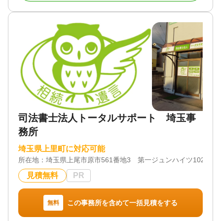
お客様にとってより良いお手続きとなるよう最大限
サポートいたします。
まずはお気軽にご相談ください。
対応地域
埼玉県
対応業務
遺言書 / 遺産分割 / 相続財産調査 / 相続登記 / 相続放
棄 / 相続手続き / 銀行手続き / 戸籍収集 / 相続人調査
/ 生前贈与（不動産名義変更）
司法書士法人トータルサポート 埼玉事
対応体制
務所
訪問可 / 土日相談可 / 初回相談無料 / 18時以降相談可
/ 事務所面談可
埼玉県上里町に対応可能
所在地：
埼玉県上尾市原市561番地3 第一ジュンハイツ102号室
見積無料
PR
この事務所を含めて一括見積をする
無料