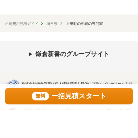
相続費用見積ガイド
埼玉県
上里町の相続の専門家
鎌倉新書のグループサイト
株式会社鎌倉新書は個人情報保護を目的にプライバシーマークを取
得しています。
一括見積スタート
無料
「相続費用見積ガイド」の運営、サポートはライフエンディング関
連の出版・インターネットビジネスを展開する株式会社鎌倉新書
一括見積スタート
（東証プライム上場、証券コード：6184）が行っています。
無料