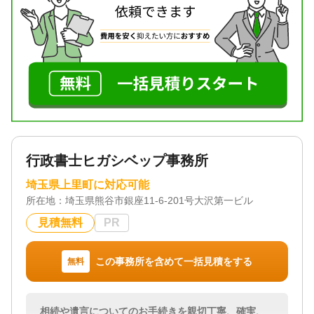
収集 / 相続人調査
対応体制
電話相談可 / 訪問可 / 事務所面談可
行政書士ヒガシベップ事務所
埼玉県上里町に対応可能
所在地：
埼玉県熊谷市銀座11‐6‐201号大沢第一ビル
見積無料
PR
この事務所を含めて一括見積をする
無料
相続や遺言についてのお手続きを親切丁寧、確実、