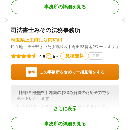
ます 。
事務所の詳細を見る
遺産分割協議や調停の成立後に必要となる手続きに
ついても、司法書士・税理士などの関連士業や不動
産業者と連携を取りながらサポートいたします。
司法書士みその法務事務所
相続にまつわる問題の最終的な解決に向けて、一貫
埼玉県上里町に対応可能
してお手伝いさせていただきますので、是非ご相談
所在地：
埼玉県さいたま市緑区中野田63番地2ワークオフィスFelic
ください。
見積無料
PR
4.9
5
件
対応地域
埼玉県、東京都、神奈川県、千葉県、茨城県、群馬
この事務所を含めて一括見積をする
無料
県、栃木県 その他の都道府県も応相談
対応業務
遺言書 / 遺産分割 / 相続財産調査 / 相続放棄 / 成年後
【初回相談無料】相続のお悩み解決のため全力でサ
見 / 相続手続き / 銀行手続き / 戸籍収集 / 相続人調査
ポートいたします。
/ 相続トラブル（弁護士相談）
相続手続は、必要な手続や期限が法律で決まってお
対応体制
さらに表示
り、必要書類も多岐にわたるなど複雑な面もござい
訪問可 / 女性スタッフ対応可 / 土日相談可 / 初回相談
ます。
無料 / 18時以降相談可 / 事務所面談可
事務所の詳細を見る
相続の不安や疑問を少しでも解消できるよう、弊所
では丁寧かつ迅速なご対応を心がけております。