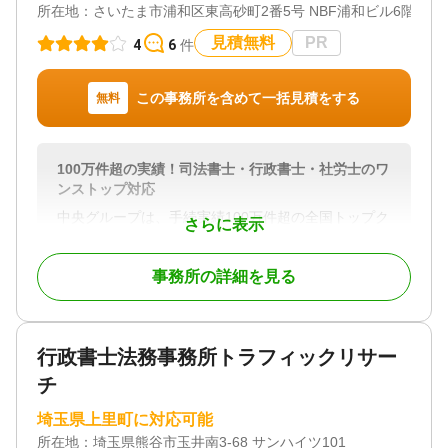
所在地：
さいたま市浦和区東高砂町2番5号 NBF浦和ビル6階
見積無料
PR
4
6
件
この事務所を含めて一括見積をする
無料
100万件超の実績！司法書士・行政書士・社労士のワ
ンストップ対応
中央グループは、手続実績100万件超の全国トップク
さらに表示
ラスの実績を誇ります。
また、司法書士、行政書士、社会保険労務士が幅広
事務所の詳細を見る
く業務を行っているため、あらゆる手続きでも安心
の業務体制が整っております。
ご家族を亡くした方は悲しみに暮れるなか、山積み
行政書士法務事務所トラフィックリサー
の相続手続きを進めなければなりません。市役所で
言われるがままに各課をまわり、銀行や法務局、税
チ
務署などを何度も行ったり来たり…慣れない相続手
続きのために奔走しなければなりません。
埼玉県上里町に対応可能
さらに、ご家族の間で意見が食い違うために話が進
所在地：
埼玉県熊谷市玉井南3-68 サンハイツ101