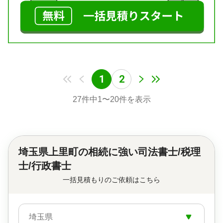
1
2
27
件中
1
〜
20
件を表示
埼玉県上里町の
相続に強い司法書士/税理
士/行政書士
一括見積もりのご依頼はこちら
埼玉県