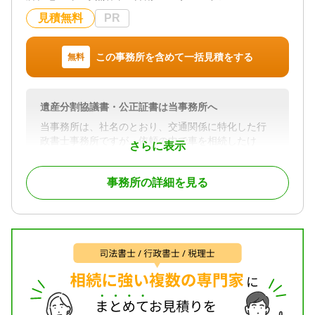
まず、混乱して途方に暮れてしまうことは相続手続
見積無料
PR
きにおいてよくあります。
そんなとき、私たち中央グループが相続手続きで幅
この事務所を含めて一括見積をする
無料
広く皆さまのお手伝いをいたします。
将来の相続対策もご相談いただけますので、ご安心
いただけます！！
お気軽にお声掛けください！
遺産分割協議書・公正証書は当事務所へ
当事務所は、社名のとおり、交通関係に特化した行
対応地域
政書士事務所ですが、依頼の中で車を相続したけ
さらに表示
埼玉県全域、東京23区、千葉西部
ど、名義は自動で変更になるの、交通事故で亡くな
ったが遺産相続と並行して交通事故の相談もできる
対応業務
事務所の詳細を見る
のかなど、いろいろ交通関係を通して相続の依頼を
遺言書 / 遺産分割 / 相続財産調査 / 相続登記 / 相続放
受けておりますので、ご心配にならず、御相談をお
棄 / 成年後見 / 家族信託 / 相続手続き / 銀行手続き /
願いします。
戸籍収集 / 相続人調査 / 生前贈与（不動産名義変更）
対応体制
対応地域
電話相談可 / 女性スタッフ対応可 / 初回相談無料 / オ
４７都道府県に対応可能ですが、面談を希望の方
ンライン面談可 / 事務所面談可
は、別途交通費はかかることをご了承願います。
対応業務
遺言書 / 遺産分割 / 相続財産調査 / 相続手続き / 戸籍