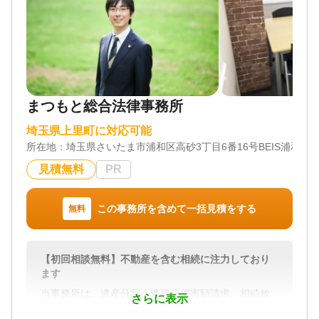
まつもと総合法律事務所
埼玉県上里町に対応可能
所在地：
埼玉県さいたま市浦和区高砂3丁目6番16号BEIS浦和ビル
見積無料
PR
この事務所を含めて一括見積をする
無料
【初回相談無料】不動産を含む相続に注力しており
ます
当事務所は、遺産分割、遺留分侵害額請求、相続放
さらに表示
棄をはじめ、相続に関する幅広い問題に対応してい