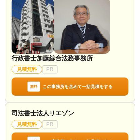
ただいております。
対応地域
加須市を中心に、周辺地域にはどこでも対応してお
ります。
対応業務
遺言書 / 遺産分割 / 相続財産調査 / 成年後見 / 相続手
続き / 銀行手続き / 戸籍収集 / 相続人調査
行政書士加藤綜合法務事務所
対応体制
電話相談可 / 訪問可 / 女性スタッフ対応可 / 土日相談
見積無料
PR
可 / 初回相談無料 / 18時以降相談可 / オンライン面談
可 / 事務所面談可
この事務所を含めて一括見積をする
無料
司法書士法人リエゾン
見積無料
PR