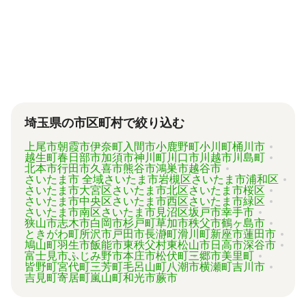
代行業者各々のパッケージプランもあります
が、内容がバラバラで比較しづらく、自分に必
要な手続きに過不足がないか目安をつけること
が難しい状況です。
「相続費用見積ガイド」では、相続手続きに強
い専門家に、無料で一括見積依頼が可能です。
ご自身の状況ではいくら費用がかかるのか、ま
ずは見積を取り寄せてみましょう。
埼玉県の市区町村で絞り込む
上尾市
朝霞市
伊奈町
入間市
小鹿野町
小川町
桶川市
越生町
春日部市
加須市
神川町
川口市
川越市
川島町
北本市
行田市
久喜市
熊谷市
鴻巣市
越谷市
さいたま市 全域
さいたま市岩槻区
さいたま市浦和区
さいたま市大宮区
さいたま市北区
さいたま市桜区
さいたま市中央区
さいたま市西区
さいたま市緑区
さいたま市南区
さいたま市見沼区
坂戸市
幸手市
狭山市
志木市
白岡市
杉戸町
草加市
秩父市
鶴ヶ島市
ときがわ町
所沢市
戸田市
長瀞町
滑川町
新座市
蓮田市
鳩山町
羽生市
飯能市
東秩父村
東松山市
日高市
深谷市
富士見市
ふじみ野市
本庄市
松伏町
三郷市
美里町
皆野町
宮代町
三芳町
毛呂山町
八潮市
横瀬町
吉川市
吉見町
寄居町
嵐山町
和光市
蕨市