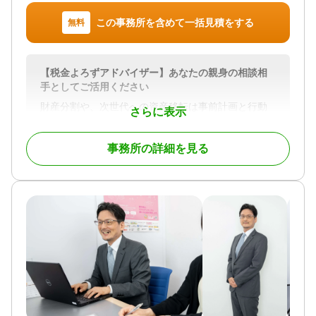
この事務所を含めて一括見積をする
無料
【税金よろずアドバイザー】あなたの親身の相談相
手としてご活用ください
財産分割や、次世代への資産移転は事前計画と行動
さらに表示
が有効です！
相続開始前にあなたの悩みに答えます。
事務所の詳細を見る
相続が開始したら、落ち着いてむやみな財産操作は
逆効果の場合も！
事業・会社の承継も計画的行動が重要です。
対応地域
朝霞市、新座市、志木市、和光市、清瀬市 etc.
対応業務
遺言書 / 遺産分割 / 相続財産調査 / 相続税申告 / 相続
登記 / 相続放棄 / 成年後見 / 家族信託 / 相続手続き /
銀行手続き / 戸籍収集 / 相続人調査 / 生前贈与（不動