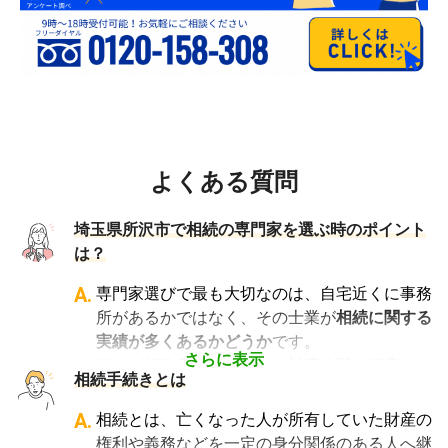
よくある質問
埼玉県所沢市で相続の専門家を選ぶ時のポイント
は？
A.
専門家選びで最も大切なのは、自宅近くに事務
所があるかではなく、その士業が
相続に関する
実績が多くあるかどうか
です。
さらに表示
例えば行政書士といっても対応分野は幅広く、
相続手続きとは
法人設立や許認可申請など法人業務を中心に行
っている行政書士に相続手続きの相談をして
A.
相続とは、亡くなった人が所有していた財産の
も、期待した結果は得られないでしょう。
権利や義務などを一定の身分関係のある人へ継