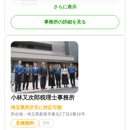
・税金対策
さらに表示
・遺言作成
・家族信託
事務所の詳細を見る
・不動産売却
対応地域
埼玉県
対応業務
遺言書 / 遺産分割 / 相続登記 / 相続放棄 / 成年後見 /
家族信託 / 相続手続き / 銀行手続き / 戸籍収集 / 相続
人調査
対応体制
土日相談可 / 初回相談無料 / 事務所面談可
小林又次郎税理士事務所
埼玉県所沢市に対応可能
所在地：
埼玉県新座市東北2丁目2番16号
見積無料
PR