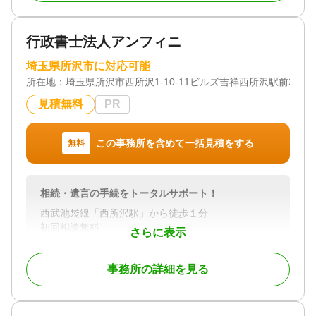
対応業務
遺言書 / 遺産分割 / 相続財産調査 / 成年後見 / 家族信
行政書士法人アンフィニ
託 / 銀行手続き / 戸籍収集 / 相続人調査
対応体制
埼玉県所沢市に対応可能
電話相談可 / 訪問可 / 土日相談可 / 初回相談無料 / 18
所在地：
埼玉県所沢市西所沢1-10-11ビルズ吉祥西所沢駅前201
時以降相談可 / 事務所面談可
見積無料
PR
この事務所を含めて一括見積をする
無料
相続・遺言の手続をトータルサポート！
西武池袋線「西所沢駅」から徒歩１分
初回相談無料
さらに表示
ワンストップサービス
事務所の詳細を見る
対応地域
埼玉県全域、東京都全域
対応業務