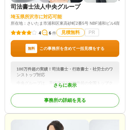
産名義変更）
司法書士法人中央グループ
対応体制
訪問可 / 初回相談無料 / 18時以降相談可 / 事務所面談
埼玉県所沢市に対応可能
可
所在地：
さいたま市浦和区東高砂町2番5号 NBF浦和ビル6階
見積無料
PR
4
6
件
この事務所を含めて一括見積をする
無料
100万件超の実績！司法書士・行政書士・社労士のワ
ンストップ対応
中央グループは、手続実績100万件超の全国トップク
さらに表示
ラスの実績を誇ります。
また、司法書士、行政書士、社会保険労務士が幅広
事務所の詳細を見る
く業務を行っているため、あらゆる手続きでも安心
の業務体制が整っております。
ご家族を亡くした方は悲しみに暮れるなか、山積み
の相続手続きを進めなければなりません。市役所で
言われるがままに各課をまわり、銀行や法務局、税