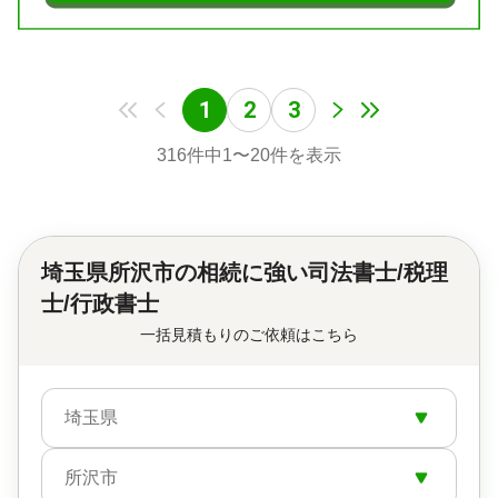
1
2
3
316
件中
1
〜
20
件を表示
埼玉県所沢市の
相続に強い司法書士/税理
士/行政書士
一括見積もりのご依頼はこちら
埼玉県
所沢市