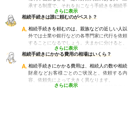
また税理士であれば、相続は税理士試験の必修
承する制度で、それをおこなう手続きを相続手
科目でないことから資格試験を取る時に選択し
さらに表示
続きといいます。具体的には預貯金や不動産、
相続手続きは誰に頼むのがベスト？
ていない人にとっては専門外となります。
借金なども含めた亡くなった人の財産を配偶者
よって、相続手続きを専門に行っている士業
や子どもなどの相続人に引き継ぐ手続きのこと
A.
相続手続きを頼むのは、親族などの近しい人以
や、相続手続きの実績が多数ある士業を選ぶこ
です。相続手続きが大変と言われるのは、その
外では士業や銀行などの各専門家に代行を依頼
とが、スムーズで間違いのない相続手続きのた
複雑さや手続きの多さにあります。加えて役所
することになるでしょう。大まかに分けると、
めに非常に重要になります。
や銀行などに出向くことも多いことから時間も
さらに表示
不動産に関する相続手続き全般は司法書士、戸
相続費用見積ガイドでは、
相続手続きに強い経
相続手続きにかかる費用の相場はいくら？
手間もかかります。専門家に任せればそういっ
籍謄本の収集、預貯金口座・車などの名義変更
験豊富な複数の専門家に、無料で一括見積依頼
た煩わしさを大幅に減らすことができます。
手続きを任せたい場合は行政書士、相続税申告
A.
相続手続きにかかる費用は、相続人の数や相続
が可能
です。専門家選びでお困りの方は、まず
や節税対策の検討は税理士、相続人の間で争い
財産などお客様ごとのご状況と、依頼する内
は
一括見積依頼からお問合せ
ください。
やトラブルになっている場合は弁護士というよ
容、依頼先によって大きく異なります。
うに状況別に頼むのがベストです。
さらに表示
例えば参考価格として、行政書士に戸籍収集を
頼むと 2～3万円、遺産分割協議書の作成 5～
10万円、司法書士に相続登記を頼むと 6～8万
円などがあります。
代行業者各々のパッケージプランもあります
が、内容がバラバラで比較しづらく、自分に必
要な手続きに過不足がないか目安をつけること