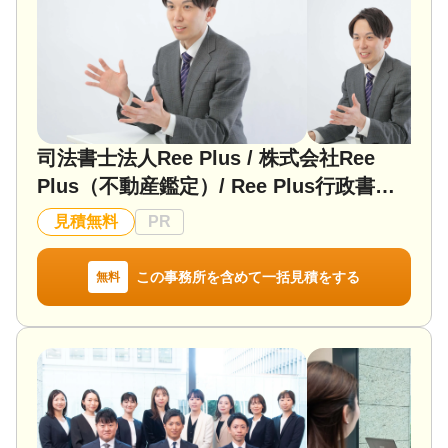
務署などを何度も行ったり来たり…慣れない相続手
続きのために奔走しなければなりません。
さらに、ご家族の間で意見が食い違うために話が進
まず、混乱して途方に暮れてしまうことは相続手続
きにおいてよくあります。
そんなとき、私たち中央グループが相続手続きで幅
司法書士法人Ree Plus / 株式会社Ree
広く皆さまのお手伝いをいたします。
将来の相続対策もご相談いただけますので、ご安心
Plus（不動産鑑定）/ Ree Plus行政書士
いただけます！！
事務所
お気軽にお声掛けください！
見積無料
PR
対応地域
この事務所を含めて一括見積をする
無料
埼玉県全域、東京23区、千葉西部
対応業務
遺言書 / 遺産分割 / 相続財産調査 / 相続登記 / 相続放
棄 / 成年後見 / 家族信託 / 相続手続き / 銀行手続き /
戸籍収集 / 相続人調査 / 生前贈与（不動産名義変更）
対応体制
電話相談可 / 女性スタッフ対応可 / 初回相談無料 / オ
ンライン面談可 / 事務所面談可