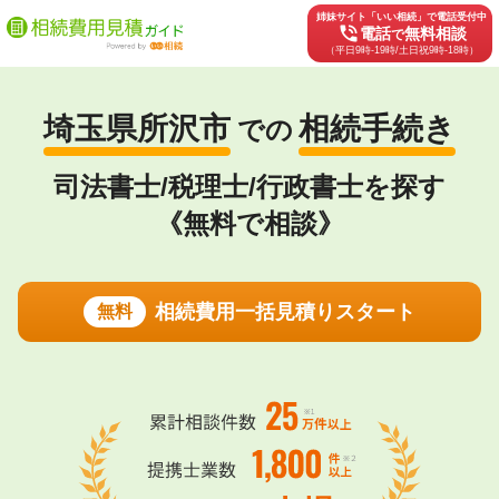
姉妹サイト「いい相続」で電話受付中
phone_in_talk
電話
無料相談
で
（平日9時-19時/土日祝9時-18時）
埼玉県所沢市
相続手続き
での
司法書士/税理士/行政書士を探す
《無料で相談》
相続費用一括見積りスタート
無料