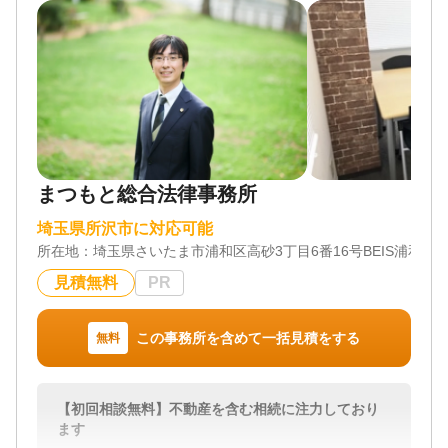
遺言書 / 遺産分割 / 相続財産調査 / 相続登記 / 相続放
棄 / 成年後見 / 家族信託 / 相続手続き / 銀行手続き /
戸籍収集 / 相続人調査 / 生前贈与（不動産名義変更）
対応体制
電話相談可 / 訪問可 / 土日相談可 / 初回相談無料 / 18
時以降相談可 / オンライン面談可 / 事務所面談可
まつもと総合法律事務所
埼玉県所沢市に対応可能
所在地：
埼玉県さいたま市浦和区高砂3丁目6番16号BEIS浦和ビル
見積無料
PR
この事務所を含めて一括見積をする
無料
【初回相談無料】不動産を含む相続に注力しており
ます