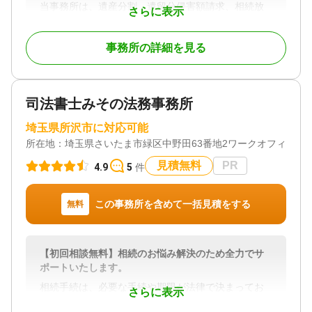
当事務所は、遺産分割、遺留分侵害額請求、相続放
さらに表示
棄をはじめ、相続に関する幅広い問題に対応してい
ます 。
事務所の詳細を見る
遺産分割協議や調停の成立後に必要となる手続きに
ついても、司法書士・税理士などの関連士業や不動
産業者と連携を取りながらサポートいたします。
司法書士みその法務事務所
相続にまつわる問題の最終的な解決に向けて、一貫
埼玉県所沢市に対応可能
してお手伝いさせていただきますので、是非ご相談
所在地：
埼玉県さいたま市緑区中野田63番地2ワークオフィスFelic
ください。
見積無料
PR
4.9
5
件
対応地域
埼玉県、東京都、神奈川県、千葉県、茨城県、群馬
この事務所を含めて一括見積をする
無料
県、栃木県 その他の都道府県も応相談
対応業務
遺言書 / 遺産分割 / 相続財産調査 / 相続放棄 / 成年後
【初回相談無料】相続のお悩み解決のため全力でサ
見 / 相続手続き / 銀行手続き / 戸籍収集 / 相続人調査
ポートいたします。
/ 相続トラブル（弁護士相談）
相続手続は、必要な手続や期限が法律で決まってお
対応体制
さらに表示
り、必要書類も多岐にわたるなど複雑な面もござい
訪問可 / 女性スタッフ対応可 / 土日相談可 / 初回相談