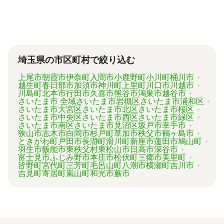
が難しい状況です。
「相続費用見積ガイド」では、相続手続きに強
い専門家に、無料で一括見積依頼が可能です。
ご自身の状況ではいくら費用がかかるのか、ま
ずは見積を取り寄せてみましょう。
埼玉県の市区町村で絞り込む
上尾市
朝霞市
伊奈町
入間市
小鹿野町
小川町
桶川市
越生町
春日部市
加須市
神川町
上里町
川口市
川越市
川島町
北本市
行田市
久喜市
熊谷市
鴻巣市
越谷市
さいたま市 全域
さいたま市岩槻区
さいたま市浦和区
さいたま市大宮区
さいたま市北区
さいたま市桜区
さいたま市中央区
さいたま市西区
さいたま市緑区
さいたま市南区
さいたま市見沼区
坂戸市
幸手市
狭山市
志木市
白岡市
杉戸町
草加市
秩父市
鶴ヶ島市
ときがわ町
戸田市
長瀞町
滑川町
新座市
蓮田市
鳩山町
羽生市
飯能市
東秩父村
東松山市
日高市
深谷市
富士見市
ふじみ野市
本庄市
松伏町
三郷市
美里町
皆野町
宮代町
三芳町
毛呂山町
八潮市
横瀬町
吉川市
吉見町
寄居町
嵐山町
和光市
蕨市