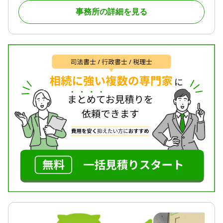
ます。
無料 / 18時以降相談可 / 事務所面談可
事務所の詳細を見る
相続の不安や疑問を少しでも解消できるよう、弊所
では丁寧かつ迅速なご対応を心がけております。
お客様にとってより良いお手続きとなるよう最大限
サポートいたします。
まずはお気軽にご相談ください。
対応地域
埼玉県
対応業務
遺言書 / 遺産分割 / 相続財産調査 / 相続登記 / 相続放
棄 / 相続手続き / 銀行手続き / 戸籍収集 / 相続人調査
/ 生前贈与（不動産名義変更）
対応体制
訪問可 / 土日相談可 / 初回相談無料 / 18時以降相談可
/ 事務所面談可