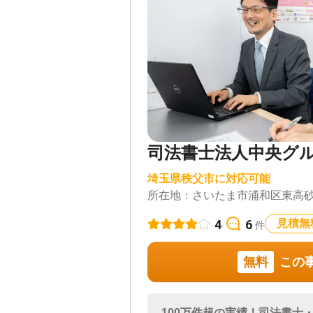
司法書士法人中央グ
埼玉県秩父市に対応可能
所在地：
さいたま市浦和区東高砂町
4
6
見積無
件
無料
この
100万件超の実績！司法書士