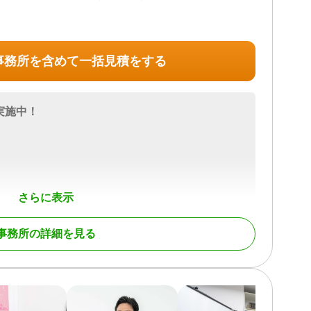
事務所を含めて一括見積をする
実施中！
さらに表示
事務所の詳細を見る
登記 / 相続放棄 / 成年後見 / 家族信託 / 相続手続き / 銀
 相続人調査
料 / 事務所面談可