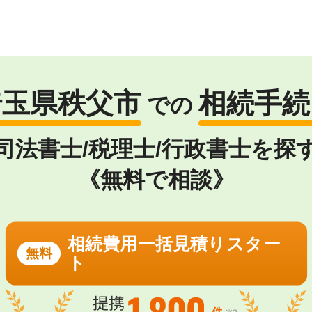
埼玉県秩父市
相続手続
での
司法書士/税理士/行政書士を探
《無料で相談》
相続費用一括見積りスター
無料
ト