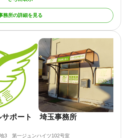
事務所の詳細を見る
続財産調査 / 相続登記 / 相続放棄 / 相続手続き / 銀行手続
人調査 / 生前贈与（不動産名義変更）
 初回相談無料 / 18時以降相談可 / 事務所面談可
ルサポート 埼玉事務所
地3 第一ジュンハイツ102号室