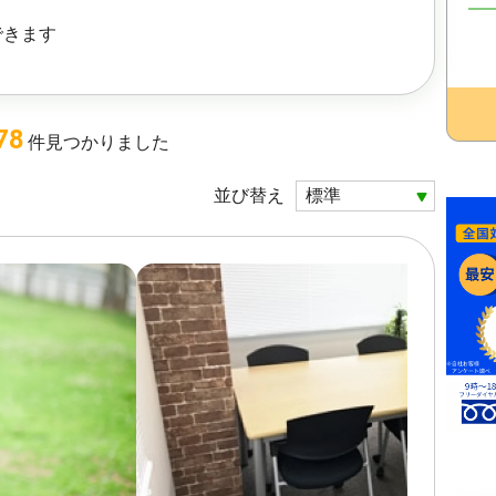
できます
78
件
見つかりました
並び替え