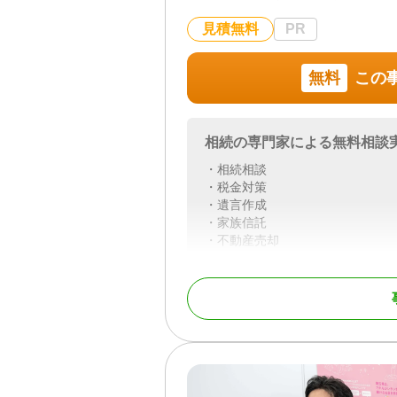
見積無料
PR
無料
この
相続の専門家による無料相談
・相続相談
・税金対策
・遺言作成
・家族信託
・不動産売却
対応地域
埼玉県
対応業務
遺言書 / 遺産分割 / 相続
行手続き / 戸籍収集 /
対応体制
土日相談可 / 初回相談無