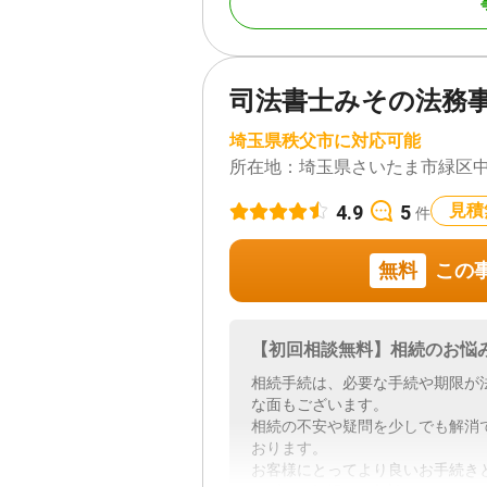
対応地域
埼玉県、東京都、神奈
県も応相談
司法書士みその法務
対応業務
遺言書 / 遺産分割 / 相
埼玉県秩父市に対応可能
き / 戸籍収集 / 相続
所在地：
埼玉県さいたま市緑区中野田
対応体制
訪問可 / 女性スタッフ対応
務所面談可
4.9
5
見積
件
無料
この
【初回相談無料】相続のお悩
相続手続は、必要な手続や期限が
な面もございます。
相続の不安や疑問を少しでも解消
おります。
お客様にとってより良いお手続き