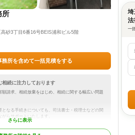
埼
務所
法
一
砂3丁目6番16号BEIS浦和ビル5階
事務所を含めて一括見積をする
む相続に注力しております
害額請求、相続放棄をはじめ、相続に関する幅広い問題
要となる手続きについても、司法書士・税理士などの関
ながらサポートいたします。
さらに表示
決に向けて、一貫してお手伝いさせていただきますの