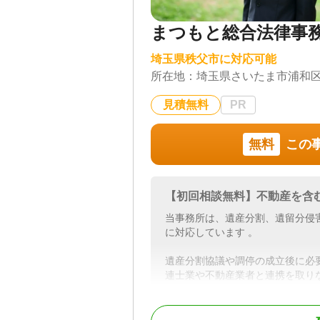
まつもと総合法律事
埼玉県秩父市に対応可能
所在地：
埼玉県さいたま市浦和区高
見積無料
PR
無料
この
【初回相談無料】不動産を含
当事務所は、遺産分割、遺留分侵
に対応しています 。
遺産分割協議や調停の成立後に必
連士業や不動産業者と連携を取り
相続にまつわる問題の最終的な解
で、是非ご相談ください。