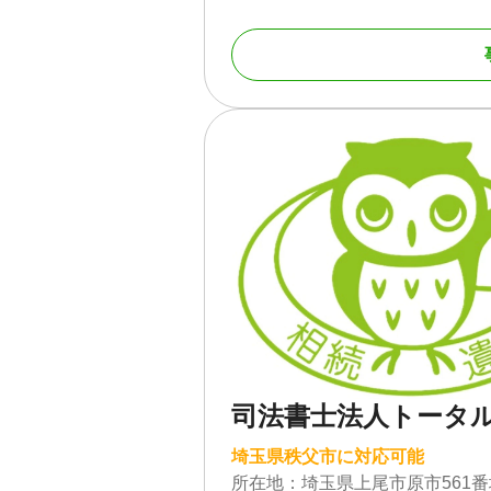
まずはお気軽にご相談ください。
対応地域
埼玉県
対応業務
遺言書 / 遺産分割 / 相
き / 戸籍収集 / 相続
対応体制
訪問可 / 土日相談可 /
司法書士法人トータ
埼玉県秩父市に対応可能
所在地：
埼玉県上尾市原市561番