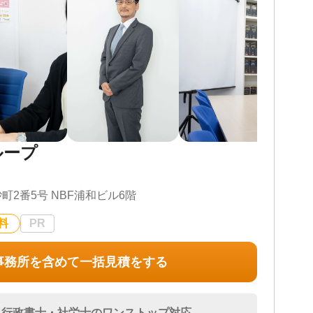
ループ
2番5号 NBF浦和ビル6階
料
PR
事務所を含めて一括見積をする
・行政書士・社労士のワンストップ対応