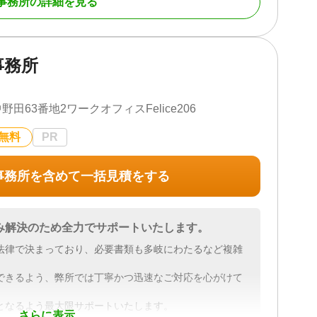
事務所の詳細を見る
川県、千葉県、茨城県、群馬県、栃木県 その他の都道府
事務所
続財産調査 / 相続放棄 / 成年後見 / 相続手続き / 銀行手続
人調査 / 相続トラブル（弁護士相談）
63番地2ワークオフィスFelice206
可 / 土日相談可 / 初回相談無料 / 18時以降相談可 / 事
無料
PR
事務所を含めて一括見積をする
み解決のため全力でサポートいたします。
法律で決まっており、必要書類も多岐にわたるなど複雑
できるよう、弊所では丁寧かつ迅速なご対応を心がけて
となるよう最大限サポートいたします。
さらに表示