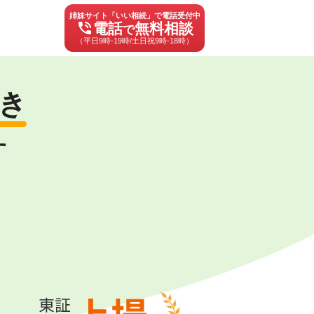
姉妹サイト「いい相続」で電話受付中
phone_in_talk
電話
無料相談
で
（平日9時-19時/土日祝9時-18時）
き
す