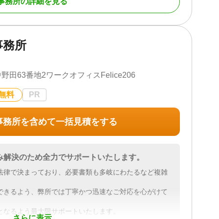
事務所の詳細を見る
川県、千葉県、茨城県、群馬県、栃木県 その他の都道府
事務所
続財産調査 / 相続放棄 / 成年後見 / 相続手続き / 銀行手続
人調査 / 相続トラブル（弁護士相談）
63番地2ワークオフィスFelice206
可 / 土日相談可 / 初回相談無料 / 18時以降相談可 / 事
無料
PR
事務所を含めて一括見積をする
み解決のため全力でサポートいたします。
法律で決まっており、必要書類も多岐にわたるなど複雑
できるよう、弊所では丁寧かつ迅速なご対応を心がけて
となるよう最大限サポートいたします。
さらに表示