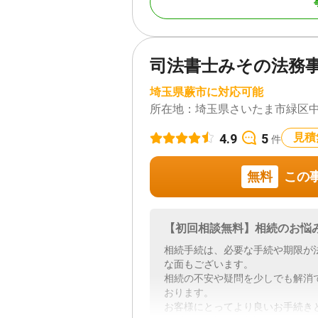
対応地域
埼玉県、東京都、神奈
県も応相談
司法書士みその法務
対応業務
遺言書 / 遺産分割 / 相
埼玉県蕨市に対応可能
き / 戸籍収集 / 相続
所在地：
埼玉県さいたま市緑区中野田
対応体制
訪問可 / 女性スタッフ対応
務所面談可
4.9
5
見積
件
無料
この
【初回相談無料】相続のお悩
相続手続は、必要な手続や期限が
な面もございます。
相続の不安や疑問を少しでも解消
おります。
お客様にとってより良いお手続き