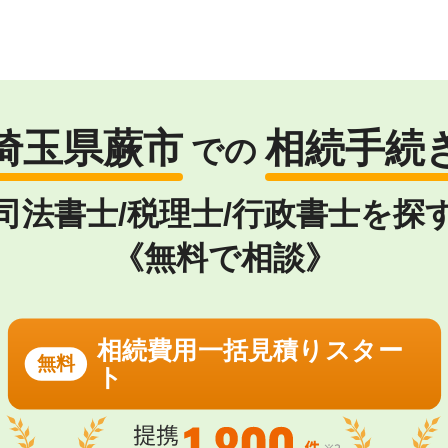
埼玉県蕨市
相続手続
での
司法書士/税理士/行政書士を探
《無料で相談》
相続費用一括見積りスター
無料
ト