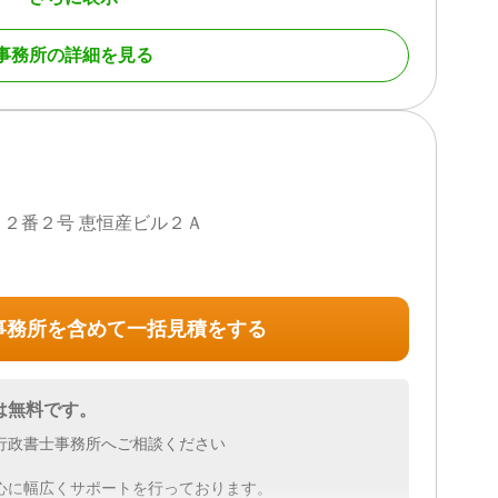
事務所の詳細を見る
続財産調査 / 相続登記 / 相続放棄 / 相続手続き / 銀行手続
人調査 / 生前贈与（不動産名義変更）
 初回相談無料 / 18時以降相談可 / 事務所面談可
２番２号 恵恒産ビル２Ａ
事務所を含めて一括見積をする
は無料です。
行政書士事務所へご相談ください
心に幅広くサポートを行っております。