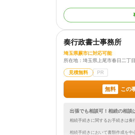
まずはお気軽にご相談ください。
対応地域
埼玉県
対応業務
遺言書 / 遺産分割 / 相
き / 戸籍収集 / 相続
奏行政書士事務所
対応体制
訪問可 / 土日相談可 /
埼玉県蕨市に対応可能
所在地：
埼玉県上尾市春日二丁目
見積無料
PR
無料
この
出張でも相談可！相続の相談
相続手続きに関するお手続きは奏
相続手続きにおいて書類作成を中