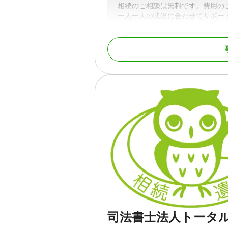
相続のご相談は無料です。費用の
一人一人の状況に合わせてサポー
対応地域
埼玉県
対応業務
遺言書 / 遺産分割 / 相
調査
対応体制
女性スタッフ対応可 / 
司法書士法人トータ