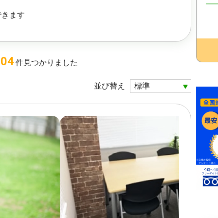
できます
104
件
見つかりました
並び替え