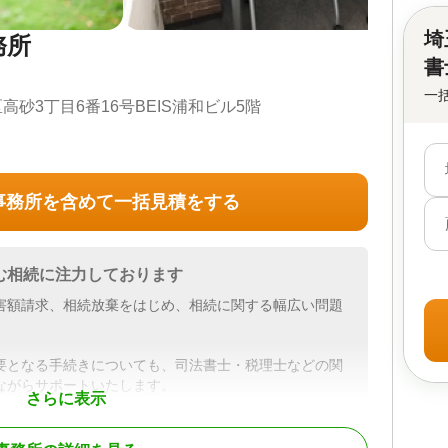
埼
務所
書
一
砂3丁目6番16号BEIS浦和ビル5階
事務所を含めて一括見積をする
む相続に注力しております
害額請求、相続放棄をはじめ、相続に関する幅広い問題
要となる手続きについても、司法書士・税理士などの関
ながらサポートいたします。
さらに表示
決に向けて、一貫してお手伝いさせていただきますの