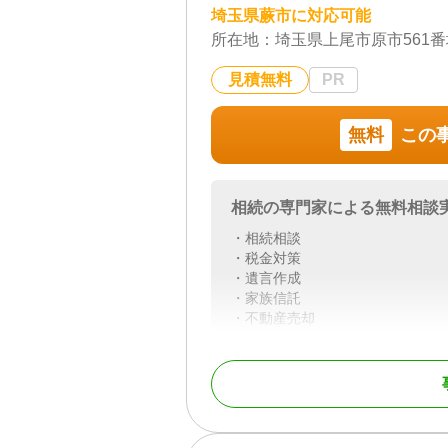
埼玉県蕨市に対応可能
所在地：
埼玉県上尾市原市561番
見積無料
PR
無料
この
相続の専門家による無料相談
・相続相談
・税金対策
・遺言作成
・家族信託
・不動産売却
対応地域
埼玉県
対応業務
遺言書 / 遺産分割 / 相続
行手続き / 戸籍収集 /