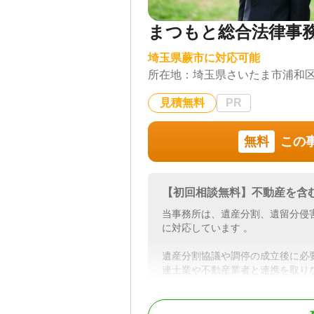
まつもと総合法律事
埼玉県蕨市に対応可能
所在地：
埼玉県さいたま市浦和区高
見積無料
PR
無料
この
【初回相談無料】不動産を含
当事務所は、遺産分割、遺留分侵
に対応しています 。
遺産分割協議や調停の成立後に必
連士業や不動産業者と連携を取り
相続にまつわる問題の最終的な解
で、是非ご相談ください。