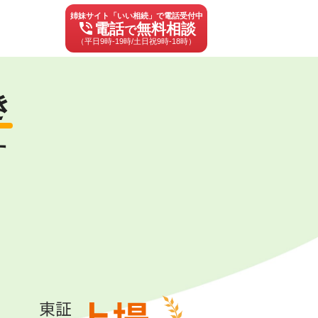
姉妹サイト「いい相続」で電話受付中
phone_in_talk
電話
無料相談
で
（平日9時-19時/土日祝9時-18時）
き
す