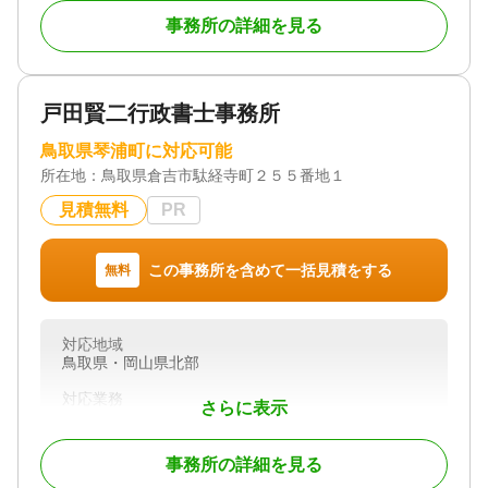
私自身、鳥取県の出身で30年以上この地域で生活し
事務所の詳細を見る
ています。
お悩みがある依頼者の力になれるようなお仕事がし
たいという思いを込めて、活動しております。
相続問題以外にも、幅広い問題に対応させて頂きま
戸田賢二行政書士事務所
す。
「このような悩みを相談して良いのか」「誰に相談
鳥取県琴浦町に対応可能
すべきかわからない」とお思いの方もまずは気軽に
所在地：
鳥取県倉吉市駄経寺町２５５番地１
ご相談ください。弁護士が親身にサポートさせてい
だたきます。
見積無料
PR
対応地域
この事務所を含めて一括見積をする
無料
鳥取県全域、岡山県北部
対応業務
遺言書 / 遺産分割 / 相続財産調査 / 相続放棄 / 相続手
対応地域
続き / 相続人調査
鳥取県・岡山県北部
対応体制
対応業務
事務所面談可
さらに表示
遺言書 / 遺産分割 / 相続財産調査 / 相続手続き / 銀行
手続き / 戸籍収集 / 相続人調査
事務所の詳細を見る