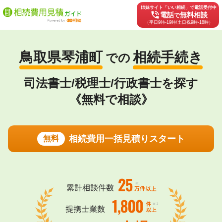
姉妹サイト「いい相続」で電話受付中
phone_in_talk
電話
無料相談
で
（平日9時-19時/土日祝9時-18時）
鳥取県琴浦町
相続手続き
での
司法書士/税理士/行政書士を探す
《無料で相談》
相続費用一括見積りスタート
無料