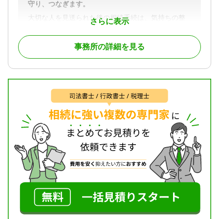
守り、つなぎます。
大切な人を見送られた後の相続手続は、気持ちの整
さらに表示
理がつかない中で進めなければならず、不安や負担
が多いものです。
事務所の詳細を見る
「何をしたらよいか分からず不安」「相続税が心
配」と感じられる方がほとんどです。
お客様が安心して次の一歩を踏み出せるように、そ
れぞれの状況に寄り添いながら、スムーズな相続税
申告を支援します。
また、生前対策では、相続税の試算や贈与・遺言・
不動産の整理・保険活用などを通じて、トラブルを
未然に防ぎ、ご家族の安心をつなぐサポートをしま
す。
対応地域
神奈川県、東京都
対応業務
遺産分割 / 相続財産調査 / 相続税申告 / 相続手続き
対応体制