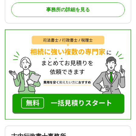
した業務にはなりにくいものです。一方で、手続き
事務所の詳細を見る
は法に則った形式で粛々と行われるべきものです。
当事務所は、面談を大切にしております。ご依頼者
様のお気持ちを受け止めながら手続きのお手伝いを
させていただきます。
時間をかけて丁寧にすすめていくお仕事ですので、
ご依頼をお考えくださる皆さまには、ぜひ当事務所
と相談させていただき、私たちに任せられるかどう
かをご判断いただければ幸いです。
対応地域
神奈川県全域
対応業務
遺言書 / 遺産分割 / 相続財産調査 / 相続手続き / 銀行
手続き / 戸籍収集 / 相続人調査
対応体制
電話相談可 / 訪問可 / 土日相談可 / 初回相談無料 / 18
時以降相談可 / オンライン面談可 / 事務所面談可