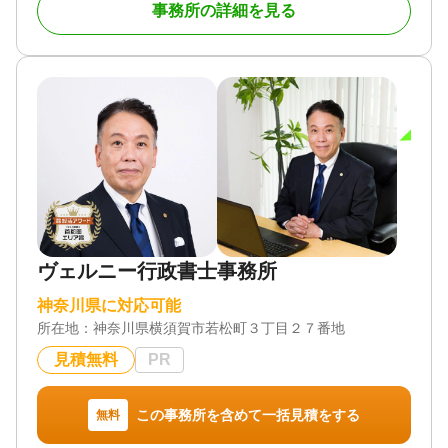
事務所の詳細を見る
【松土税理士事務所】〔正式名称：松土郁元税理士
事務所〕(登録番号 第 94165号 東京地方税理士会
会員 保土ヶ谷支部所属)は、税務に関する幅広い知
識はもちろんのこと、学生の頃から不動産や株式の
長い運用実績をもつ私と私を取り巻くプロフェッシ
ョナル集団が運営する税理士事務所です。
弊所は法人や個人のお客様に対して、税務申告や決
算書作成、税務相談だけに留まらず、幅広いサービ
スを提供しています。また税務や会計に関する最新
の情報にも精通しており、お客様に適切なアドバイ
スを提供することができます。
ヴェルニー行政書士事務所
弊所はお客様と密にコミュニケーションを取り、お
神奈川県に対応可能
客様のニーズに合わせた最適な解決策を提供するこ
所在地：
神奈川県横須賀市若松町３丁目２７番地
とを目指しています。話しやすさ、実力、本物で
す。弊所のサービスはお客様のビジネスを効率的に
見積無料
PR
運営し成長を促進するために必要なものです。
弊所は、「30年を超える経験を、あなたの味方に」
この事務所を含めて一括見積をする
無料
をモットーに、「信頼性、正確性、迅速性、そして