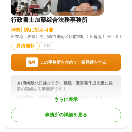
また、事業をお持ちの方には、事業承継のサポート
も行っています。大切な会社を次の世代へ引き継ぐ
ためのアドバイスを提供し、税務面からもしっかり
行政書士加藤綜合法務事務所
とサポートいたします。
神奈川県に対応可能
どんな小さな質問でもお気軽にご相談いただけま
所在地：
神奈川県川崎市川崎区駅前本町１８番地１ Ｍ・Ｓビル
す。相続税申告のご依頼や、その他相続に関するお
悩みがあれば、ぜひ当事務所にご連絡ください。初
見積無料
PR
回のご相談は無料ですので、まずはお気軽にご連絡
いただければと思います。
この事務所を含めて一括見積をする
無料
対応地域
神奈川県、東京都全域
JR川崎駅北口徒歩５分、相続・遺言書作成支援に抜
対応業務
群の実績ある事務所です！
相続税申告 / 相続手続き
相続手続、遺言書作成支援業務について１９９１年
対応体制
さらに表示
１月開業以来数百件の業務実績があり、いずれも高
電話相談可 / 訪問可 / 女性スタッフ対応可 / 土日相談
い評価を受けています。
可 / 初回相談無料 / 18時以降相談可 / オンライン面談
事務所の詳細を見る
お客様に対し、適切なアドバイス及び問題解決方法
可 / 事務所面談可
のご提案を実践してきました。お気軽にご相談くだ
さい！