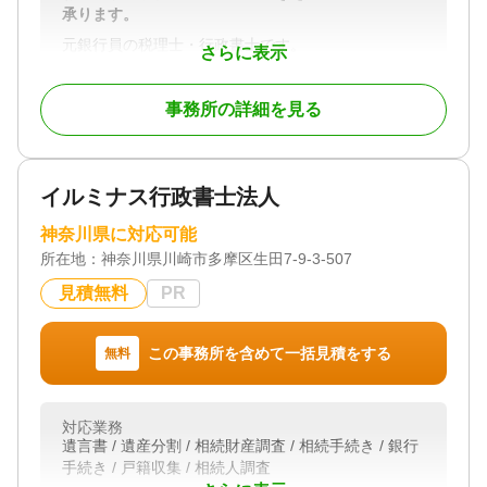
承ります。
対応業務
遺言書 / 遺産分割 / 相続財産調査 / 相続手続き / 銀行
元銀行員の税理士・行政書士です。
さらに表示
手続き / 戸籍収集 / 相続人調査
相続の手続きが終了するまで、お客さまが安心して
過ごせるお手伝いをさせていただきます。
対応体制
事務所の詳細を見る
電話相談可 / 訪問可 / 土日相談可 / 初回相談無料 / 18
時以降相談可 / オンライン面談可 / 事務所面談可
対応地域
神奈川県
イルミナス行政書士法人
対応業務
遺言書 / 遺産分割 / 相続財産調査 / 相続税申告 / 成年
神奈川県に対応可能
後見 / 家族信託 / 相続手続き / 銀行手続き
所在地：
神奈川県川崎市多摩区生田7-9-3-507
対応体制
電話相談可 / 訪問可 / 土日相談可 / 初回相談無料 / 18
見積無料
PR
時以降相談可 / オンライン面談可 / 事務所面談可
この事務所を含めて一括見積をする
無料
対応業務
遺言書 / 遺産分割 / 相続財産調査 / 相続手続き / 銀行
手続き / 戸籍収集 / 相続人調査