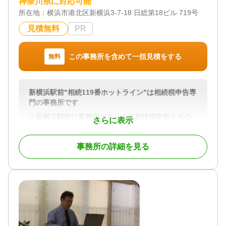
神奈川県に対応可能
棄 / 成年後見 / 相続手続き / 銀行手続き / 戸籍収集 /
所在地：
相続人調査 / 生前贈与（不動産名義変更）
横浜市港北区新横浜3-7-18 日総第18ビル 719号
見積無料
PR
対応体制
電話相談可 / 訪問可 / 女性スタッフ対応可 / 土日相談
可 / 初回相談無料 / オンライン面談可 / 事務所面談可
この事務所を含めて一括見積をする
無料
新横浜駅前"相続119番ホットライン"は相続税申告専
門の事務所です
☆新横浜駅前に事務所があります相続税申告とその
さらに表示
周辺業務に特化した資産税専門の事務所です。
☆顧問先を多数持つ一般の事務所と違い、一般業務
事務所の詳細を見る
と併用で相続税申告をしていませんので、業務が効
率化されており、スピーディーな申告を行っていま
す。
☆所長は銀行出身で、宅地建物取引士資格も有しま
すので、土地評価の見立てだけでなく、金融・保険
の実務知識が豊富です。
☆申告期限が迫っている申告にも頼りになる事務所
です。