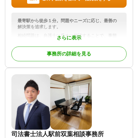
店・埼玉（大宮）・千葉にも拠点を展開しており、
首都圏エリアの各駅から通いやすい立地に事務所を
構えています。
最寄駅から徒歩１分。問題やニーズに応じ、最善の
解決策を追求します。
お電話・メール・専用フォームでお問い合わせくだ
さい。お近くの拠点への直接相談、または電話・オ
相続問題は、弁護士に早めに相談することで、事態
さらに表示
ンラインでのご相談もご利用いただけます。朝7時か
が複雑化する前に問題を解決し、納得のいく相続を
ら夜22時まで、土日祝日も受付しております。
実現できる可能性が高くなります。
事務所の詳細を見る
当事務所ではこれまで、相続に関する幅広いご相談
③税理士法人・提携司法書士と連携して相続手続き
に対応してきました。
に対応
ご相談者様の権利をしっかりと守り、できる限り円
当事務所は、弁護士に加えグループ内税理士法人、
満な形で相続を終えられるよう尽力いたします。
提携司法書士とも連携する体制を整えています。
相続は、相続人同士の関係が密接であるがゆえに、
相続税申告が必要なケースでは税理士法人と連携
感情的になり、意見の対立が生じやすいものです。
し、生前贈与を活用した相続税対策から申告までワ
遺産をめぐり対立している状態で、相手と直接顔を
ンストップで対応。
合わせて話し合うこと自体が精神的に大きな負担と
2024年4月の相続登記義務化にも、提携司法書士と連
なります。
携して不動産の名義変更・登記手続きまで対応しま
相続問題を弁護士に依頼することで、相手との交渉
す。
を弁護士に任せ、負担を大きく軽減できます。
司法書士法人駅前双葉相談事務所
相続専門チームの弁護士が専任で対応するため、遺
当事務所では、遺言書作成などの生前対策から、遺