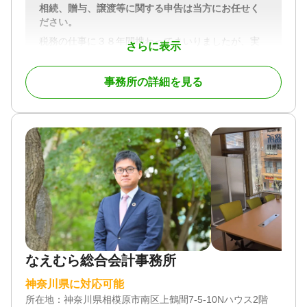
相続、贈与、譲渡等に関する申告は当方にお任せく
ださい。
税務の仕事に３８年間携わってまいりましたが、実
さらに表示
に奥が深い分野だとつくづく感じる今日この頃で
す。また同時に、やりがいのある仕事だと実感して
事務所の詳細を見る
おります。特に、相続税の申告業務に関していえ
ば、財産評価と特例適用の両方の側面から税効果を
検討する必要があり、申告後に依頼者から感謝され
たときの嬉しさは達成感、また使命感にも繋がりま
す。
対応地域
神奈川県内 東京都２３区、町田市・八王子市
対応業務
遺言書 / 遺産分割 / 相続財産調査 / 相続税申告 / 家族
信託 / 相続手続き / 生前贈与（不動産名義変更）
対応体制
なえむら総合会計事務所
電話相談可 / 訪問可 / 土日相談可 / 初回相談無料 / 事
務所面談可
神奈川県に対応可能
所在地：
神奈川県相模原市南区上鶴間7-5-10Nハウス2階