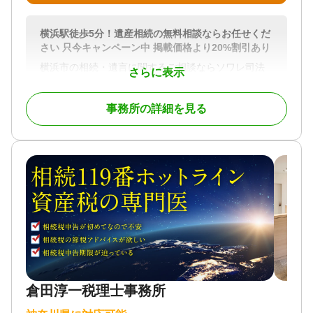
横浜駅徒歩5分！遺産相続の無料相談ならお任せくだ
さい 只今キャンペーン中 掲載価格より20%割引あり
横浜市の相続・遺言に関するご相談ならソワレ司法
さらに表示
書士法人へ。
相続のご相談は【完全無料】。【横浜駅徒歩5分】 横
事務所の詳細を見る
浜市内で財産・不動産の相続・相続放棄・終活にお
悩みの方はお気軽にご相談ください。
相続の相談実績年間約1,000件。豊富な相談実績で安
心してお任せいただけます。
横浜での相続に精通したプロチームが、相続法務か
ら税務にいたるまでお客様をフルサポートします。
面談は土日やオンライン、ご自宅への出張面談も可
能です。お気軽にご相談ください。
対応地域
神奈川県、東京都
倉田淳一税理士事務所
対応業務
遺言書 / 遺産分割 / 相続財産調査 / 相続登記 / 相続放