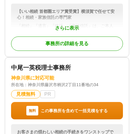
親切さ」を大切にしています。それ故弊所が提供す
るサービスはお客様のビジネスにとって不可欠なも
【いい相続 首都圏エリア賞受賞】横須賀で任せて安
のであり、常にお客様の成功に貢献することを使命
心！相続・家族信託の専門家
としています。
『相続』『遺言』『終活』『家族信託』は、ご本人
さらに表示
様だけでなく、ご家族の方々の幸せな人生に大きな
対応地域
影響を与えるとても大切なものです。
神奈川県、東京都
事務所の詳細を見る
私共の事務所では、ご依頼人様が一生をかけて築
対応業務
いた大切な財産や、ご先祖様から受け継がれてきた
遺言書 / 遺産分割 / 相続財産調査 / 相続税申告 / 相続
資産を、最も良い形でご家族に受け継いでいただく
登記 / 相続放棄 / 家族信託 / 相続手続き / 銀行手続き
お手伝いをさせていただきます。また、財産以上に
/ 戸籍収集 / 相続人調査 / 生前贈与（不動産名義変
中尾一英税理士事務所
大切なご家族の絆を守ること、ご依頼人様の想いを
更）
ご家族の方々にしっかりお伝えすることを大事にし
神奈川県に対応可能
ております。そして、ご依頼人様やご家族の方々の
対応体制
所在地：
神奈川県藤沢市柄沢2丁目11番地の34
生活や老後の不安を、できる限り解消することで、
電話相談可 / 土日相談可 / 初回相談無料 / 18時以降相
ご依頼人様に安心と満足をお届けし、悔いのない人
談可 / 事務所面談可
見積無料
PR
生を全うしていただきたいという思いで仕事に取り
組んでおります。
この事務所を含めて一括見積をする
無料
対応地域
横須賀市、三浦市、逗子市、横浜市、川崎市、葉山
町
お客さまの煩わしい相続の手続きをワンストップで