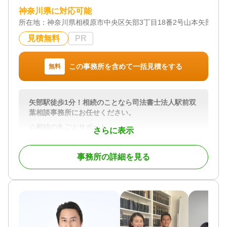
産分割・遺留分・相続放棄・相続登記まで、幅広い
言執行、遺産分割の紛争解決など相続の発生後ま
神奈川県に対応可能
お困りごとを1つの窓口でご相談いただけます。
で、包括的なサポートを提供します。
所在地：
神奈川県相模原市中央区矢部3丁目18番2号山本矢部ビル3
相続トラブルの内容は多様で、一人で解決すること
【弁護士法人東京新宿法律事務所 横浜支店の無料
が困難な場合が多いです。そのような状況で話がこ
見積無料
PR
相談でできること】
じれたまま無理に相続手続きを進めると、家族関係
・相続人調査（戸籍謄本の収集・金融機関・不動産
の悪化にもつながりかねません。
の名寄帳調査）を任せたい
相続でで問題が発生したときは、弁護士を介入させ
この事務所を含めて一括見積をする
無料
・遺留分侵害額請求について、生前贈与も含めて適
ることで冷静な話し合いが可能となります。
正な金額を知りたい
弁護士は、法律の知識を駆使して適切なアドバイス
・相続登記や相続税申告まで、まとめて相談できる
を提供し、当事者間の不満を解消する手助けをしま
矢部駅徒歩1分！相続のことなら司法書士法人駅前双
窓口を探している
す。
葉相談事務所にお任せください。
問題の早期解決のためには、深刻な事態になる前に
弁護士に相談することが大切です。
☆相続の丸ごとサポート
対応地域
さらに表示
弊所では、司法書士の専門である不動産の相続登記
東京、神奈川、埼玉、千葉
当事務所では、生前対策のご相談を承ることも多
のみならず、法定相続情報一覧図の作成、凍結され
対応業務
く、ご相談者様のご希望に沿った遺言書の作成をサ
事務所の詳細を見る
た銀行口座・証券口座の相続手続き、相続した不動
遺言書 / 遺産分割 / 相続財産調査 / 相続税申告 / 相続
ポートしています。
産の売却サポート等、相続に伴う幅広い業務に対応
登記 / 相続放棄 / 成年後見 / 家族信託 / 相続手続き /
きちんとした遺言書を残すことは、遺族にご自身の
しています。また、必要に応じて弁護士・税理士・
銀行手続き / 戸籍収集 / 相続税対策 / 相続人調査 / 相
希望を伝えると同時に、大切なご家族を相続トラブ
土地家屋調査士等の各専門家と連携してワンストッ
続トラブル（弁護士相談）
ルから守ることでもあります。
プで承ります。
遺産の分配や相続税への配慮など、ご相談者様のご
対応体制
希望を踏まえたうえで、遺言書に盛り込むべき内容
☆明確な費用の提示
電話相談可 / 女性スタッフ対応可 / 土日相談可 / 初回
をアドバイスいたします。