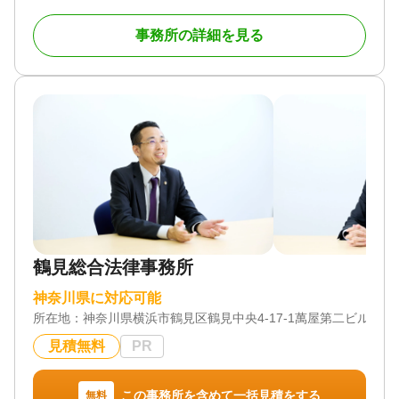
問題が得意な法律事務所です。グループ内の税理士
法人、提携司法書士と密に連携し、お客様の相続に
事務所の詳細を見る
関するお悩みに対応しています。
①初回相談60分無料｜相続人調査から遺留分まで実
務プロセスに沿ってご案内
弁護士がお客さまのお話を伺い、法的なアドバイス
や費用についてご説明いたします。相続に関するご
相談は、初回60分に限り無料です。
相続人調査では、戸籍謄本の収集による法定相続人
の確定に加え、金融機関・不動産の名寄帳調査、遺
言の有無の確認までを一括して対応します。
遺留分侵害額請求では、遺留分額の算定基礎となる
生前贈与の内容まで調査したうえで、適正な金額の
確保に努めます。
鶴見総合法律事務所
面談後、今後の進め方をご提案いたします。ご契約
神奈川県に対応可能
内容についてご不明な点がありましたら、お気軽に
所在地：
神奈川県横浜市鶴見区鶴見中央4-17-1萬屋第二ビル205
お尋ねください。
見積無料
PR
②新宿・横浜・大宮・千葉の4拠点｜オンライン相談
も可能
横浜支店（横浜駅西口徒歩約5分）のほか、新宿本
この事務所を含めて一括見積をする
無料