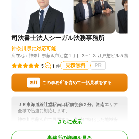
費用のことは最初に説明し、些細なことでも相談し
相談無料 / 18時以降相談可 / オンライン面談可 / 事務
やすい雰囲気作りに努めています。
所面談可
当事務所では、税理士や司法書士といった他士業に
くわえ、不動産業界やファイナンシャルプランナ
☆信用第一
ー、終活アドバイザーなど幅広い業種の専門家との
連携体制を整えています。
☆迅速かつ丁寧な対応
司法書士法人シーガル法務事務所
不動産や相続税が関わる相続問題も、ワンストップ
でスピーディーな対応が可能です。
☆出張相談可
神奈川県に対応可能
所在地：
ご多忙な方のために、平日夜間や休日のご相談にも
神奈川県藤沢市辻堂１丁目３−１３ 江戸惣ビル５階
対応地域
対応可能です。
神奈川県、東京都
見積無料
PR
5
1
件
ご予約の際に、ご遠慮なくお申し付けください。
対応業務
相続は、誰もがいつかは直面するものでありなが
遺言書 / 遺産分割 / 相続財産調査 / 相続登記 / 相続放
この事務所を含めて一括見積をする
無料
ら、さまざまな法的知識が求められる複雑な手続き
棄 / 家族信託 / 相続手続き / 銀行手続き / 戸籍収集 /
です。
相続人調査
相続に関するお悩みは、当事務所へご相談くださ
対応体制
ＪＲ東海道線辻堂駅南口駅前徒歩２分。湘南エリア
い。
電話相談可 / 訪問可 / 土日相談可 / 初回相談無料 / 18
全域で迅速に対応します。
時以降相談可 / オンライン面談可 / 事務所面談可
神奈川県藤沢市で展開する、相続に特化した地域密
対応地域
さらに表示
着型の司法書士事務所。依頼者の声に耳を傾けるこ
神奈川県 東京都
とを第一とする姿勢で、累計相談数は2.000件超と圧
対応業務
事務所の詳細を見る
倒的な実績となっています。男女両方の司法書士が