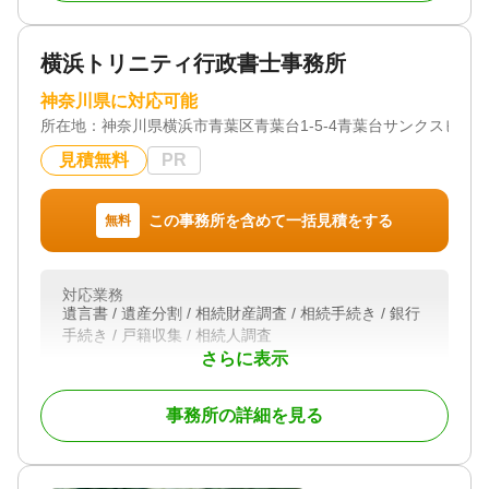
対応地域
横浜トリニティ行政書士事務所
神奈川県、東京都など
神奈川県に対応可能
対応業務
所在地：
遺産分割 / 相続財産調査 / 相続税申告 / 相続手続き /
神奈川県横浜市青葉区青葉台1-5-4青葉台サンクスビル 
銀行手続き / 戸籍収集 / 相続人調査
見積無料
PR
この事務所を含めて一括見積をする
無料
対応業務
遺言書 / 遺産分割 / 相続財産調査 / 相続手続き / 銀行
手続き / 戸籍収集 / 相続人調査
さらに表示
対応体制
初回相談無料
事務所の詳細を見る