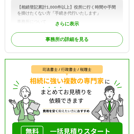
【相続登記累計1,000件以上】役所に行く時間や手間
を掛けたくない方「手続き代行いたします」
事務所について
さらに表示
当事務所は、2006年に開業し当初より「迅速丁寧な
対応を適正価格にてご提供」できるよう心掛けてお
事務所の詳細を見る
ります。
対応地域
神奈川県全域
対応業務
遺言書 / 遺産分割 / 相続財産調査 / 相続登記 / 相続放
棄 / 成年後見 / 相続手続き / 銀行手続き / 戸籍収集 /
相続人調査 / 生前贈与（不動産名義変更）
対応体制
電話相談可 / 訪問可 / 女性スタッフ対応可 / 土日相談
可 / 初回相談無料 / 18時以降相談可 / 事務所面談可