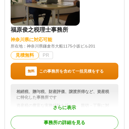
☆仕事が忙しい方には土日や夜間の面談行っていま
すし、webによるオンライン打ち合わせもしていま
す。
☆税務調査対策に有効といわれている書面添付制度
による申告を行っていますし、複数の申告プランが
福原俊之税理士事務所
ありますので、ご要望に沿った申告ができます。
☆令和5年には相鉄線が新横浜に乗り入れ東横線とも
神奈川県に対応可能
接続しますので、より一層便利になります。
所在地：
神奈川県鎌倉市大船1175小坂ビル201
☆事務所設立の趣旨に鑑み相続人間での係争案件は
お取り扱いしていません。
見積無料
PR
対応地域
この事務所を含めて一括見積をする
無料
神奈川県内
対応業務
遺産分割 / 生前贈与 / 相続財産調査 / 相続税申告 / 相
相続税、贈与税、財産評価、譲渡所得など、資産税
続手続き / 銀行手続き / 戸籍収集 / 相続税対策 / 相続
に特化した事務所です
人調査
資産税の豊富な実務経験を活かし、親切・丁寧に対
対応体制
さらに表示
応させていただきます。
電話相談可 / 訪問可 / 土日相談可 / 初回相談無料 / 18
各種特例の確実な適用、二次相続を見据えた適切な
時以降相談可 / オンライン面談可 / 事務所面談可
事務所の詳細を見る
アドバイスなど、お客様から信頼される税理士事務
所を目指しています。