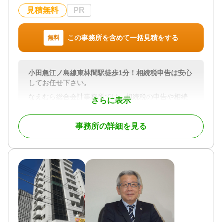
見積無料
PR
この事務所を含めて一括見積をする
無料
小田急江ノ島線東林間駅徒歩1分！相続税申告は安心
してお任せ下さい。
なえむら総合会計事務所では、相続税の申告や相続
さらに表示
手続きについて、専門的なサポートを行っていま
す。相続に関する不安や疑問を一つひとつ解決し、
事務所の詳細を見る
安心して大切な手続きを任せていただけるよう、心
を込めてお手伝いします。
私たちは、税理士としての豊富な経験を活かし、相
続税の申告だけでなく、遺産分割や納税資金の準備
など、相続に関わる全ての手続きをサポートしま
す。複雑な手続きも丁寧にご説明し、お客様が安心
できるように進めますので、初めての方でもご安心
ください。