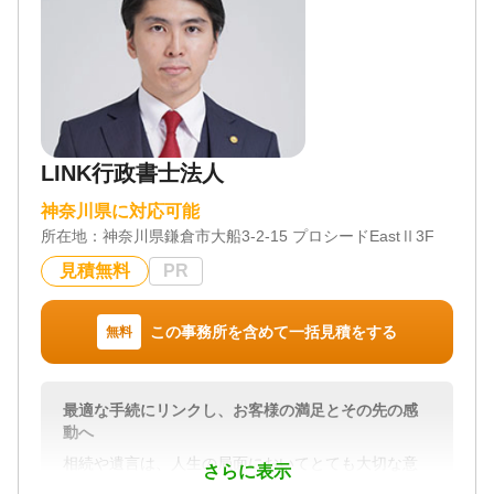
LINK行政書士法人
神奈川県に対応可能
所在地：
神奈川県鎌倉市大船3-2-15 プロシードEastⅡ3F
見積無料
PR
この事務所を含めて一括見積をする
無料
最適な手続にリンクし、お客様の満足とその先の感
動へ
相続や遺言は、人生の局面においてとても大切な意
さらに表示
味をもちます。それは、心の問題でもあり、定型化