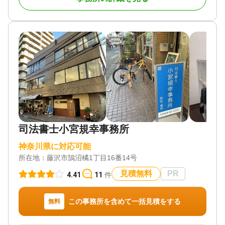
遺言書 / 遺産分割 / 相続登記 / 相続放棄 / 家族信託 /
在籍し、どんな些細なことでも話せる身近な相談者
相続手続き / 戸籍収集 / 相続人調査 / 相続トラブル
として高い信頼を築いています。無料相談や辻堂駅
（弁護士相談）
徒歩2分の利便性、分かりやすい説明、ワンストップ
対応、家族信託などの生前対策も魅力です。
対応体制
土日相談可 / 初回相談無料 / 18時以降相談可 / 事務所
面談可
対応地域
神奈川県全域（藤沢市、茅ヶ崎市、寒川町、鎌倉
市、逗子市、横須賀市、平塚市、小田原市、大磯
町、二宮町、秦野市、綾瀬市 他）
対応業務
遺言書 / 遺産分割 / 生前贈与 / 相続財産調査 / 相続登
司法書士小宮規幸事務所
記 / 相続放棄 / 成年後見 / 家族信託 / 相続手続き / 銀
行手続き / 戸籍収集 / 相続人調査 / 生前贈与（不動産
神奈川県に対応可能
名義変更）
所在地：
藤沢市鵠沼橘1丁目16番14号
対応体制
訪問可 / 女性スタッフ対応可 / 土日相談可 / 初回相談
見積無料
PR
4.41
11
件
無料 / 18時以降相談可 / オンライン面談可 / 事務所面
談可
この事務所を含めて一括見積をする
無料