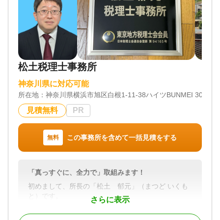
松土税理士事務所
神奈川県に対応可能
所在地：
神奈川県横浜市旭区白根1-11-38ハイツBUNMEI 301
見積無料
PR
この事務所を含めて一括見積をする
無料
「真っすぐに、全力で」取組みます！
初めまして、所長の「松土 郁元」（まつど いくも
と）です。
さらに表示
神奈川県横浜市旭区鶴ヶ峰で開業しております。経
営の“伴走者”はもう見つかりましたか？