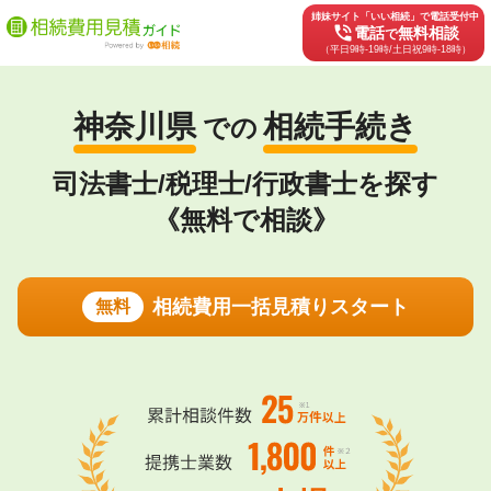
姉妹サイト「いい相続」で電話受付中
phone_in_talk
電話
無料相談
で
（平日9時-19時/土日祝9時-18時）
神奈川県
相続手続き
での
司法書士/税理士/行政書士を探す
《無料で相談》
相続費用一括見積りスタート
無料