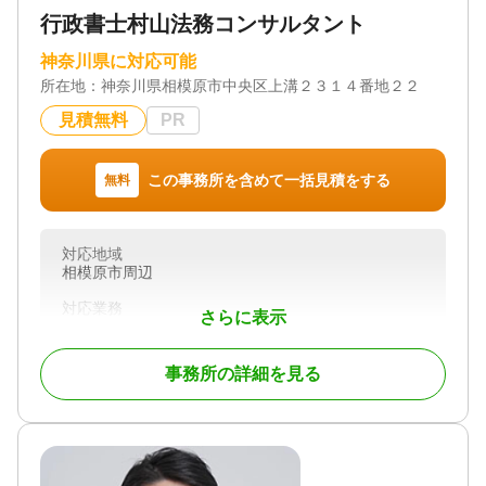
行政書士村山法務コンサルタント
対応地域
神奈川県 東京都 千葉県 埼玉県 栃木県 群馬
神奈川県に対応可能
県 茨城県 宮城県秋田県 岩手県 青森県 宮
所在地：
神奈川県相模原市中央区上溝２３１４番地２２
城県 福島県 新潟県 静岡県 北海道
見積無料
PR
対応業務
遺言書 / 遺産分割 / 相続財産調査 / 相続手続き / 銀行
手続き / 戸籍収集 / 相続人調査
この事務所を含めて一括見積をする
無料
対応体制
訪問可 / 土日相談可 / 初回相談無料 / 18時以降相談可
/ 事務所面談可
対応地域
相模原市周辺
対応業務
さらに表示
遺言書 / 遺産分割 / 相続財産調査 / 相続手続き / 銀行
手続き / 戸籍収集 / 相続人調査
事務所の詳細を見る
対応体制
女性スタッフ対応可 / 初回相談無料