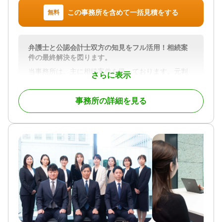
可 / 事務所面談可
この事務所を含めて一括見積をする
無料
弁護士と公認会計士双方の知見をフル活用！相続案
件の最終解決を図ります。
当事務所は、主に相続案件を扱っております。元判
さらに表示
事であった父の代から４０年余り続いております。
当初は、広く民事一般の事件を処理して参りました
事務所の詳細を見る
が、最近は、主に相続事件に特化することで、知見
やデータの集積、新判例へのアップデートをすす
め、ご依頼いただいた方々に、高い水準のリーガル
サービスを提供しております。
相続事件は、本来円満であってほしいご親族間の争
いであり、長年にわたる複雑な人間関係が背後に存
在することも少なくありません。
それだけに、依頼者のお立場やご希望を、じっくり
と伺ったうえで、事案を法律的に整理し、紛争解決
のために最善の方法を探して、最後まで、粘り強く
サポートしてまいります。特に、事件の進捗状況を
依頼者の方に迅速にお知らせして、信頼関係を築い