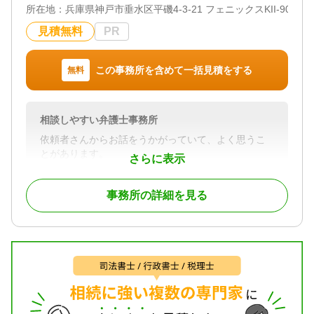
所在地：
兵庫県神戸市垂水区平磯4-3-21 フェニックスKII-902
見 / 相続手続き / 銀行手続き / 戸籍収集 / 相続人調査
相続専門チームの弁護士が専任で対応するため、遺
/ 相続トラブル（弁護士相談）
産分割・遺留分・相続放棄・相続登記まで、幅広い
見積無料
PR
お困りごとを1つの窓口でご相談いただけます。
対応体制
訪問可 / 女性スタッフ対応可 / 土日相談可 / 初回相談
修正内容：【弁護士法人東京新宿法律事務所 大宮
この事務所を含めて一括見積をする
無料
無料 / 18時以降相談可 / 事務所面談可
支店の無料相談でできること】
・相続人調査（戸籍謄本の収集・金融機関・不動産
の名寄帳調査）を任せたい
相談しやすい弁護士事務所
・遺留分侵害額請求について、生前贈与も含めて適
正な金額を知りたい
依頼者さんからお話をうかがっていて、よく思うこ
・相続登記や相続税申告まで、まとめて相談できる
とがあります。
さらに表示
窓口を探している
それは「もっと早くに相談してくれればよかったの
に」ということ。
事務所の詳細を見る
小さな悩みごとが大きなトラブルや事件になってし
対応地域
まう前に、友達のように気軽に相談できる弁護士が
東京、神奈川、埼玉、千葉
いたら。
対応業務
「相談するほどでもないかな？」と思うことでも、
遺言書 / 遺産分割 / 相続財産調査 / 相続税申告 / 相続
実は弁護士が力になれる場合も数多くあります。
登記 / 相続放棄 / 成年後見 / 家族信託 / 相続手続き /
銀行手続き / 戸籍収集 / 相続税対策 / 相続人調査 / 相
かかりつけのお医者さんや町の電気屋さんのよう
続トラブル（弁護士相談）
に、地元の暮らしを支えることのできる存在であり
たい。
対応体制