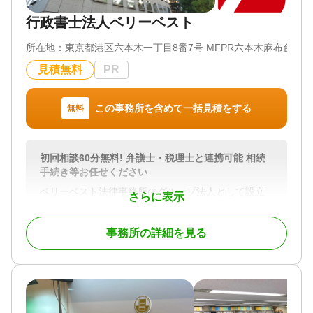
行政書士法人ベリーベスト
所在地：
東京都港区六本木一丁目8番7号 MFPR六本木麻布台ビル
見積無料
PR
この事務所を含めて一括見積をする
無料
初回相談60分無料! 弁護士・税理士と連携可能 相続
手続き等お任せください
ベリーベスト法律事務所のグループ法人として設立
さらに表示
した行政書士事務所です。
グループ法人に在籍している全国各地の士業と密に
事務所の詳細を見る
連携し、お客様の相続に関するお悩みに対応してい
ます。
① 初回相談60分無料｜お客さまのご事情に合わせた
サポートをご案内
========================