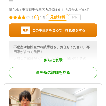
ー
島県,茨城県,栃木県,群馬県,山梨県,長野県,埼玉県,千
葉県,東京都,神奈川県,新潟県,富山県,石川県,福井県,
所在地：
東京都千代田区九段南4-6-11九段渋木ビル4F
岐阜県,静岡県,愛知県,三重県,滋賀県,京都府,大阪府,
兵庫県,奈良県,和歌山県,鳥取県,島根県,岡山県,広島
見積無料
PR
4
1
件
県,山口県,徳島県,香川県,愛媛県,高知県,福岡県,佐賀
県,長崎県,熊本県,大分県,宮崎県,鹿児島県,沖縄県
この事務所を含めて一括見積をする
無料
対応業務
遺言書 / 遺産分割 / 相続財産調査 / 相続登記 / 相続放
棄 / 成年後見 / 家族信託 / 相続手続き / 銀行手続き /
戸籍収集 / 相続人調査 / 生前贈与（不動産名義変更）
不動産や預貯金の相続手続き、お任せください。専
門家がすべて代行！
対応体制
電話相談可 / 訪問可 / 女性スタッフ対応可 / 土日相談
大切なご家族がお亡くなりになり、深い悲しみの
さらに表示
可 / 初回相談無料 / 18時以降相談可 / オンライン面談
中、不動産の名義変更（相続登記）という複雑な手
可 / 事務所面談可
続きに直面され、何から手をつければよいのかとお
事務所の詳細を見る
困りではないでしょうか。
ご自身で進めようにも、相続に関する必要な書類は
多岐にわたり、手続きは煩雑を極めます。
私たちは、そのような皆様のお力になるため、「相
続による不動産の名義変更」を専門とする司法書士
法人 不動産名義変更手続センターです。
相続登記は、2024年4月1日から義務化され、全ての