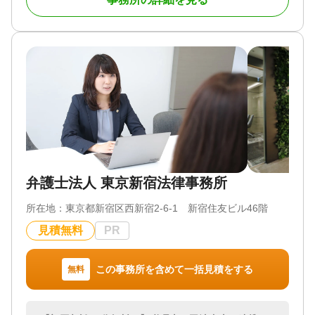
「何から始めればよいかわからない」
お電話又はメールでお問い合わせください。お客さ
「相続手続きとあわせて登記も相談したい」
まの最寄りにあるベリーベスト法律事務所へお越し
「事業承継に伴う不動産の名義変更を進めたい」
いただく直接相談か、zoom・電話などを使用したオ
ンライン相談がご利用いただけます。
そのようなお客様に対し、相続・登記に精通した司
法書士が状況を丁寧に整理し、必要な手続きと解決
までの道筋をわかりやすくご案内します。
③ 複数の士業が連携して相続手続きに対応
========================
「三聖トラスト会計事務所」グループの一員とし
ベリーベストグループは、行政書士はもちろんのこ
て、登記手続きにとどまらず、相続手続き、生前対
と、弁護士・税理士・司法書士などの多数の士業が
策、税務に関するご相談まで、各分野の専門家と連
在籍する専門家の集団です。
携しながらワンストップでサポートいたします。
弁護士法人 東京新宿法律事務所
お客様一人ひとりの状況や将来設計に寄り添い、安
遺産相続の問題を最適に解決するために、組織とし
心して手続きを進めていただける体制を整えていま
所在地：
東京都新宿区西新宿2-6-1 新宿住友ビル46階
て「遺産相続専門チーム」を設けており、お客さま
す。
のお悩みに応じて各士業が連携できる体制を整えて
見積無料
PR
います。
【選ばれる理由】
・相続・登記に強い司法書士が対応
ベリーベストは遺産相続の手続きやトラブル解決は
・電話、メール、LINEによるスピーディーなレスポ
この事務所を含めて一括見積をする
無料
もちろんのこと、相続税に関するご相談など、相続
ンス
に関する幅広いお困りごとに対応することができる
・事前に確認できる明瞭な料金体系
ため、安心してご相談ください。
・会計事務所グループならではのワンストップ対応