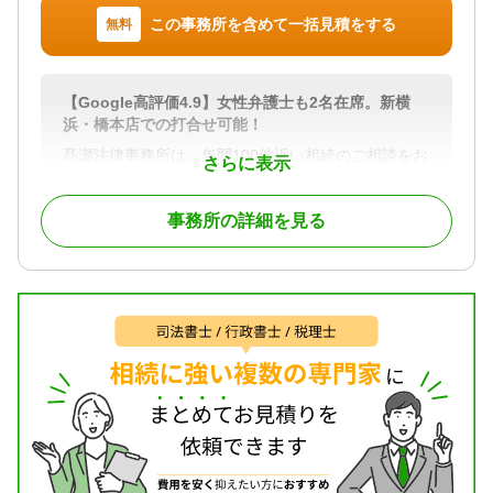
棄 / 家族信託 / 相続手続き / 銀行手続き / 戸籍収集 /
この事務所を含めて一括見積をする
無料
相続人調査 / 相続トラブル（弁護士相談）
対応体制
電話相談可 / 訪問可 / 女性スタッフ対応可 / 土日相談
【Google高評価4.9】女性弁護士も2名在席。新横
可 / 初回相談無料 / 18時以降相談可 / オンライン面談
浜・橋本店での打合せ可能！
可 / 事務所面談可
髙瀬法律事務所は、年間100件近い相続のご相談をお
さらに表示
受けしている法律事務所です。
この豊富な実績に加え、Googleの口コミで高評価を
事務所の詳細を見る
多数獲得。「説明が分かりやすい」「安心して任せ
られた」といったお客様からの信頼の声が、私たち
の質の高いサポートの証です。
複雑な相続問題こそ、実績とお客様満足度の高い当
事務所にお任せください。
私達は以下をお約束します。
・親切・丁寧に問題点をわかりやすくご説明し、ご
事情やお気持ちに寄り添った解決策をご提案。
・税金や不動産などの専門家と連携し、スムーズか
つ迅速な解決を実現。
・法律で杓子定規に結論を出さないよう、様々な角
度からアプローチを変えて知恵を絞り、最適な解決