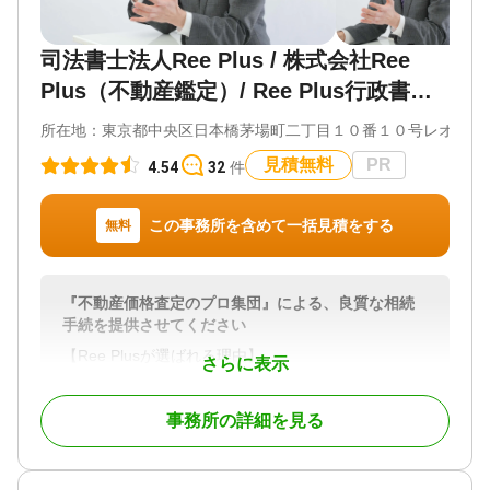
を弁護士に任せ、負担を大きく軽減できます。
司法書士法人Ree Plus / 株式会社Ree
当事務所では、遺言書作成などの生前対策から、遺
言執行、遺産分割の紛争解決など相続の発生後ま
Plus（不動産鑑定）/ Ree Plus行政書士
で、包括的なサポートを提供します。
事務所
相続トラブルの内容は多様で、一人で解決すること
所在地：
東京都中央区日本橋茅場町二丁目１０番１０号レオロッ
が困難な場合が多いです。そのような状況で話がこ
見積無料
PR
4.54
32
件
じれたまま無理に相続手続きを進めると、家族関係
の悪化にもつながりかねません。
相続でで問題が発生したときは、弁護士を介入させ
この事務所を含めて一括見積をする
無料
ることで冷静な話し合いが可能となります。
弁護士は、法律の知識を駆使して適切なアドバイス
を提供し、当事者間の不満を解消する手助けをしま
す。
『不動産価格査定のプロ集団』による、良質な相続
問題の早期解決のためには、深刻な事態になる前に
手続を提供させてください
弁護士に相談することが大切です。
【Ree Plusが選ばれる理由】
さらに表示
① 『不動産価格査定ができる真のプロ集団』
当事務所では、生前対策のご相談を承ることも多
「豊富なスキルと実績に裏付けられた、多角的な
く、ご相談者様のご希望に沿った遺言書の作成をサ
事務所の詳細を見る
視点に基づくコンサル・最適のサービスの提供！」
ポートしています。
当グループの代表は、司法書士のみならず、行政
きちんとした遺言書を残すことは、遺族にご自身の
書士、不動産鑑定士、宅建士、不動産証券化協会認
希望を伝えると同時に、大切なご家族を相続トラブ
定マスター、民事信託士等々の資格を保有しており