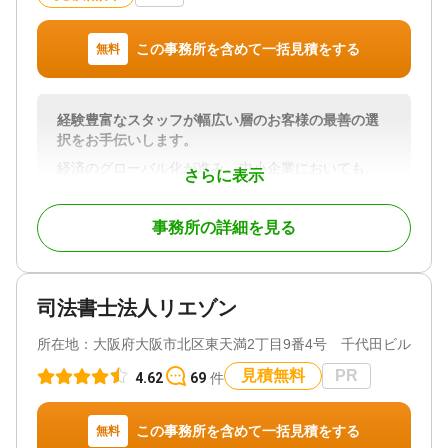
お尋ねください。
②新宿・横浜・大宮・千葉の4拠点｜オンライン相談
この事務所を含めて一括見積をする
無料
も可能
新宿本店（都庁前駅直結）のほか、神奈川（横
浜）・埼玉（大宮）・千葉にも支店を展開してお
経験豊富なスタッフが幅広い層のお客様の最善の選
り、首都圏エリアの各駅から通いやすい立地に事務
択をお手伝いします。
所を構えています。
経済のグローバル化が進み、中小企業においても、
さらに表示
お電話・メール・専用フォームでお問い合わせくだ
海外と直接取引するケースが増えています。英文で
さい。お近くの拠点への直接相談、または電話・オ
書かれた専門的な契約を外国企業と締結する事態は
ンラインでのご相談もご利用いただけます。朝7時か
事務所の詳細を見る
珍しくありません。英文契約書の作成や和訳などは
ら夜22時まで、土日祝日も受付しております。
煩わしいうえ、正確な専門知識がないと、思わぬト
ラブルになりかねません。
③税理士法人・提携司法書士と連携して相続手続き
司法書士法人リエゾン
に対応
そんな中、未然にトラブルを防止し、皆様の事業を
当事務所は、弁護士に加えグループ内税理士法人、
成功に導くためには、契約締結へ向けた交渉の一番
所在地：
大阪府大阪市北区東天満2丁目9番4号 千代田ビル東館1
提携司法書士とも連携する体制を整えています。
はじめの段階から国際取引の経験に長けた人材が関
与することが必要になります。ところが、過去にそ
見積無料
PR
4.62
69
件
相続税申告が必要なケースでは税理士法人と連携
のような取引の経験のない企業に適した人材がいる
し、生前贈与を活用した相続税対策から申告までワ
ことは稀です。
ンストップで対応。2024年4月の相続登記義務化に
この事務所を含めて一括見積をする
無料
も、提携司法書士と連携して不動産の名義変更・登