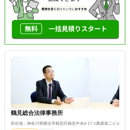
携して不動産の名義変更・登記手続きまで対応しま
せるという内容の遺言を残していた。
す。
・自分が親の資産形成に貢献したのに、法定相続分
で平等に遺産分割をすることに納得できない。
相続専門チームの弁護士が専任で対応するため、遺
・他の相続人は親の生前に親からたくさんの経済的
産分割・遺留分・相続放棄・相続登記まで、幅広い
支援を受けていたのに、法定相続分で平等に遺産分
お困りごとを1つの窓口でご相談いただけます。
割をすることに納得できない。
・親が他界した後に親の預金口座を確認したとこ
【弁護士法人東京新宿法律事務所 横浜支店の無料
ろ、多額のお金が不自然に出金されていた。
相談でできること】
・相続人調査（戸籍謄本の収集・金融機関・不動産
上記のご相談は一例にすぎませんが、このように相
の名寄帳調査）を任せたい
続問題はたくさんの争点を含む難しい問題に発展す
・遺留分侵害額請求について、生前贈与も含めて適
ることが珍しくありません。
正な金額を知りたい
・相続登記や相続税申告まで、まとめて相談できる
当事務所では、このような困難な問題につき、当事
窓口を探している
者間の協議、調停、審判等、あらゆる方法を模索し
ながら解決を目指します。
相続問題でお悩みの方はぜひ一度、ご相談くださ
対応地域
い。
東京、神奈川、埼玉、千葉
鶴見総合法律事務所
対応業務
対応地域
遺言書 / 遺産分割 / 相続財産調査 / 相続税申告 / 相続
大阪府、京都府、兵庫県、奈良県、和歌山県、滋賀
所在地：
神奈川県横浜市鶴見区鶴見中央4-17-1萬屋第二ビル205
登記 / 相続放棄 / 成年後見 / 家族信託 / 相続手続き /
県、三重県の全域。
銀行手続き / 戸籍収集 / 相続税対策 / 相続人調査 / 相