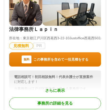
相続人にとって避けては通れない重要な手続きとな
りました。
私たちはこの分野の専門家として、お客様の大切な
資産を確実に次世代へと承継するお手伝いをいたし
ます。
法律事務所Ｌａｐｉｎ
遺産整理業務を含む、その他相続手続き全般につい
所在地：
東京都江戸川区西葛西3-22-10Justoffice西葛西502A
てもワンストップでサポートしています。
相続登記手続きはもちろんのこと、相続税の申告が
見積無料
PR
必要な場合は税理士と、万が一相続人間で話し合い
がまとまらない場合には弁護士と緊密に連携。
お客様が複数の専門家を探し、何度も同じ説明をす
この事務所を含めて一括見積をする
無料
るご負担をなくし、当センターが司令塔となって最
適な解決策へと導きます。
電話相談可！初回相談無料！代表弁護士が直接案件
対応地域
に対応します！
東京都・埼玉県・千葉県・神奈川県を中心に全国対
当事務所は江戸川区西葛西に構える事務所です。
応
さらに表示
開業当初から一貫して一般民事事件のみを扱ってお
対応業務
り、相続問題の相談実績も２００件を超えていま
遺言書 / 遺留分 / 遺産分割 / 生前贈与 / 紛争・争続 /
事務所の詳細を見る
す。
相続財産調査 / 相続税申告 / 相続登記 / 相続放棄 / 成
その中で、空き家不動産が絡む遺産分割案件や、相