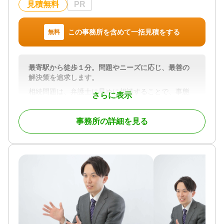
見積無料
PR
続トラブル（弁護士相談）
対応業務
遺言書 / 遺産分割 / 相続財産調査 / 相続放棄 / 成年後
対応体制
見 / 相続手続き / 銀行手続き / 戸籍収集 / 相続人調査
この事務所を含めて一括見積をする
無料
電話相談可 / 女性スタッフ対応可 / 土日相談可 / 初回
/ 相続トラブル（弁護士相談）
相談無料 / 18時以降相談可 / オンライン面談可 / 事務
所面談可
対応体制
電話相談可 / 女性スタッフ対応可 / 土日相談可 / 初回
最寄駅から徒歩１分。問題やニーズに応じ、最善の
相談無料 / 18時以降相談可 / オンライン面談可 / 事務
解決策を追求します。
所面談可
相続問題は、弁護士に早めに相談することで、事態
さらに表示
が複雑化する前に問題を解決し、納得のいく相続を
実現できる可能性が高くなります。
事務所の詳細を見る
当事務所ではこれまで、相続に関する幅広いご相談
に対応してきました。
ご相談者様の権利をしっかりと守り、できる限り円
満な形で相続を終えられるよう尽力いたします。
相続は、相続人同士の関係が密接であるがゆえに、
感情的になり、意見の対立が生じやすいものです。
遺産をめぐり対立している状態で、相手と直接顔を
合わせて話し合うこと自体が精神的に大きな負担と
なります。
相続問題を弁護士に依頼することで、相手との交渉