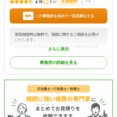
見積無料
PR
4.75
1
件
②新宿・横浜・大宮・千葉の4拠点｜オンライン相談
も可能
この事務所を含めて一括見積をする
無料
横浜支店（横浜駅西口徒歩約5分）のほか、新宿本
店・埼玉（大宮）・千葉にも拠点を展開しており、
首都圏エリアの各駅から通いやすい立地に事務所を
初回相談料は無料で、相続に関するご相談をお受け
構えています。
いたします。
お電話・メール・専用フォームでお問い合わせくだ
当事務所は遺産相続を始め、様々な民事事件や刑事
さらに表示
さい。お近くの拠点への直接相談、または電話・オ
事件を総合的に取り扱っている法律事務所です。特
ンラインでのご相談もご利用いただけます。朝7時か
に遺産相続事件には注力をしており、これまでにた
ら夜22時まで、土日祝日も受付しております。
事務所の詳細を見る
くさんのご依頼を頂きました実績もございます。相
続問題でご相談をいただく内容は以下のものが多い
③税理士法人・提携司法書士と連携して相続手続き
です。
に対応
当事務所は、弁護士に加えグループ内税理士法人、
・自分が他界した後に子供たちが相続で紛争になる
提携司法書士とも連携する体制を整えています。
ことを防止するために遺言書を作成したい。
・他の相続人が色々な理由をつけて、法定相続分で
相続税申告が必要なケースでは税理士法人と連携
遺産分割をすることを拒絶している。
し、生前贈与を活用した相続税対策から申告までワ
・遺産分割をしたいが被相続人（亡くなった方）が
ンストップで対応。
どれだけの財産をもっていたかがわからない。
2024年4月の相続登記義務化にも、提携司法書士と連
・他界した親が、他の相続人に全ての遺産を相続さ