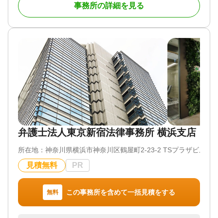
事務所の詳細を見る
そして、高齢者の皆様が人生の最後を前向きに、積
極的に生きられることをサポートし、明るく元気な
社会づくりに貢献していきます。
当法人は、相続に関して確かな知識と経験を備えた
行政書士が複数人所属しております。
誰に相談したらいいかわからないこと、まずは無料
相談からお客様の希望に合うオーダーメイドのプラ
ンを作成いたします。
相続に強い他士業との連携サポートにも力を入れて
いるため、アベニールがお客様の相続に関するすべ
てのサポート窓口となります。
お気楽にお問合せください。
弁護士法人東京新宿法律事務所 横浜支店
対応地域
所在地：
神奈川県横浜市神奈川区鶴屋町2-23-2 TSプラザビルデ
東京都、神奈川県、千葉県、埼玉県、山梨県、愛知
見積無料
県、三重県
PR
対応業務
遺言書 / 遺産分割 / 相続財産調査 / 成年後見 / 家族信
この事務所を含めて一括見積をする
無料
託 / 相続手続き / 銀行手続き / 戸籍収集 / 相続人調査
対応体制