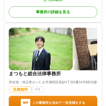
対応地域
問題が得意な法律事務所です。グループ内の税理士
電話相談可 / 訪問可 / 女性スタッフ対応可 / 土日相談
神奈川県 東京都
法人、提携司法書士と密に連携し、お客様の相続に
可 / 初回相談無料 / 18時以降相談可 / オンライン面談
事務所の詳細を見る
関するお悩みに対応しています。
可 / 事務所面談可
対応業務
遺言書 / 遺産分割 / 相続登記 / 相続放棄 / 家族信託 /
①初回相談60分無料｜相続人調査から遺留分まで実
相続手続き / 戸籍収集 / 相続人調査 / 相続トラブル
務プロセスに沿ってご案内
（弁護士相談）
弁護士がお客さまのお話を伺い、法的なアドバイス
対応体制
や費用についてご説明いたします。相続に関するご
土日相談可 / 初回相談無料 / 18時以降相談可 / 事務所
相談は、初回60分に限り無料です。
面談可
相続人調査では、戸籍謄本の収集による法定相続人
の確定に加え、金融機関・不動産の名寄帳調査、遺
言の有無の確認までを一括して対応します。
遺留分侵害額請求では、遺留分額の算定基礎となる
生前贈与の内容まで調査したうえで、適正な金額の
まつもと総合法律事務所
確保に努めます。
所在地：
埼玉県さいたま市浦和区高砂3丁目6番16号BEIS浦和ビル
面談後、今後の進め方をご提案いたします。ご契約
内容についてご不明な点がありましたら、お気軽に
見積無料
PR
お尋ねください。
②新宿・横浜・大宮・千葉の4拠点｜オンライン相談
この事務所を含めて一括見積をする
無料