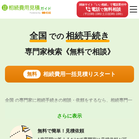
姉妹サイト「いい相続」で電話受付中
phone_in_talk
電話
無料相談
で
（平日9時-19時/土日祝9時-18時）
全国
相続手続き
での
専門家検索《無料で相談》
相続費用一括見積りスタート
無料
全国
の
専門家
に
相続手続き
の相談・依頼をするなら、相続専門一
括見積サイト【相続費用見積ガイド】にお任せください。
神戸マ
リン綜合法律事務所、 ＣＯＯＬオフィス 司法書士・行政書士事
さらに表示
務所、 行政書士谷内事務所、 など 全国で対応可能な相続手続き
に強い専門家に、ご希望に合わせて依頼費用の一括見積が可能。
無料で簡単！
見積依頼
比較することで料金を安く
抑えられます。