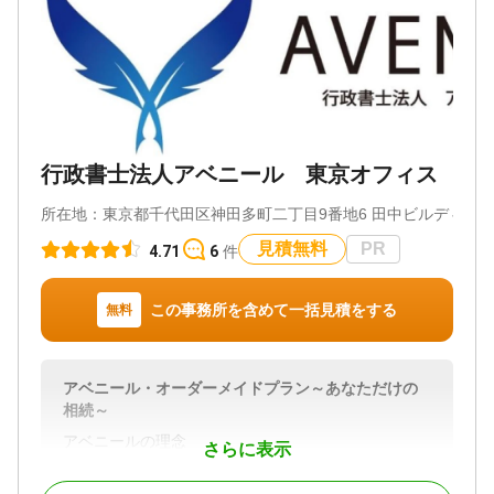
対応地域
電話相談可 / 訪問可 / 土日相談可 / 初回相談無料 / 18
東京都、千葉県、神奈川県、埼玉県、茨城県
時以降相談可 / 事務所面談可
対応業務
遺言書 / 遺産分割 / 相続財産調査 / 相続登記 / 相続放
棄 / 成年後見 / 家族信託 / 相続手続き / 銀行手続き /
戸籍収集 / 相続人調査 / 生前贈与（不動産名義変更）
対応体制
行政書士法人アベニール 東京オフィス
電話相談可 / 訪問可 / 女性スタッフ対応可 / 土日相談
可 / 初回相談無料 / 18時以降相談可 / オンライン面談
所在地：
東京都千代田区神田多町二丁目9番地6 田中ビルディング
可 / 事務所面談可
見積無料
PR
4.71
6
件
この事務所を含めて一括見積をする
無料
アベニール・オーダーメイドプラン～あなただけの
相続～
アベニールの理念
さらに表示
私たちは、超高齢社会の中にあって、高齢者とその
家族が抱える不安の解消に努めます。