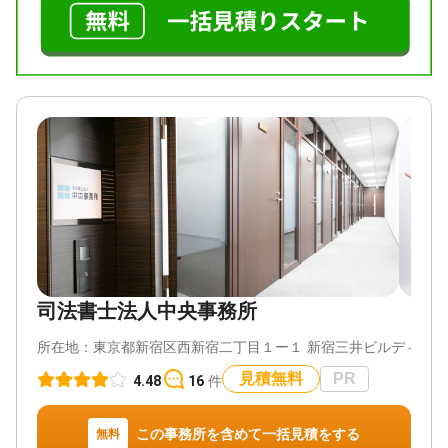
続トラブル（弁護士相談）
更）
対応体制
対応体制
電話相談可 / 女性スタッフ対応可 / 土日相談可 / 初回
電話相談可 / 土日相談可 / 初回相談無料 / 18時以降相
相談無料 / 18時以降相談可 / オンライン面談可 / 事務
談可 / オンライン面談可 / 事務所面談可
所面談可
司法書士法人中央事務所
所在地：
東京都新宿区西新宿二丁目１ー１ 新宿三井ビルディン
見積無料
PR
4.48
16
件
この事務所を含めて一括見積をする
無料