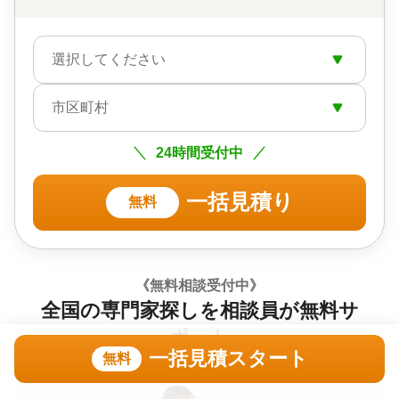
（弁護士相談）
対応体制
訪問可 / 女性スタッフ対応可 / 土日相談可 / 18時以降
選択してください
相談可 / オンライン面談可 / 事務所面談可
市区町村
24時間受付中
一括見積り
無料
《無料相談受付中》
全国の専門家探しを相談員が無料サ
ポート
一括見積スタート
無料