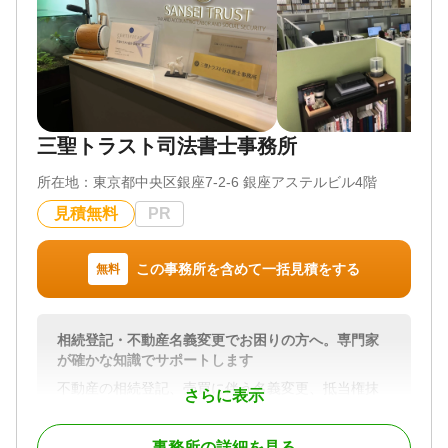
行政書士がお客さまのお話を伺い、法的なアドバイ
スや費用などについてご説明いたします。
相続手続き・孤独死相続に関する行政書士相談は、
初回相談に限り無料です。
孤独死相続のご相談はもちろん、遺言書作成や、遺
三聖トラスト司法書士事務所
言執行、遺産分割協議書の作成などのご相談も対応
が可能です。
所在地：
東京都中央区銀座7-2-6 銀座アステルビル4階
面談後、今後のプランをご提案いたします。プラン
見積無料
PR
内容の確認後、ご納得いただきましたら、ご契約を
締結させていただきます。
この事務所を含めて一括見積をする
無料
ご契約内容についてご不明な点がありましたら、お
気軽にお尋ねください。
相続登記・不動産名義変更でお困りの方へ。専門家
が確かな知識でサポートします
② 全国対応の拠点｜オンライン相談も可能
========================
不動産の相続登記、売買に伴う名義変更、抵当権抹
さらに表示
グループ企業であるベリーベスト法律事務所の全国
消登記など、不動産登記に関するお悩みに幅広く対
76拠点※のネットワークを活用し、各地での相談対
応しています。
応が可能です。（※2026年6月現在）
事務所の詳細を見る