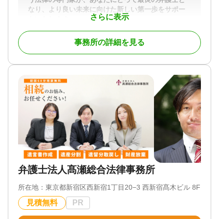
全国対応可能
なり、より良い未来に向けた新しい第一歩をサポー
さらに表示
トいたします。
対応業務
遺言書 / 遺産分割 / 相続財産調査 / 相続放棄 / 相続手
【経験豊富な専門家が対応】まずはご相談くださ
続き / 相続人調査 / 相続トラブル（弁護士相談）
事務所の詳細を見る
い。 私は、弁護士として１０年以上にわたり、財産
分与、慰謝料の請求といった財産に関わる問題、子
対応体制
供の監護や面会交流といったなど家族に関わる問題
電話相談可 / 土日相談可 / 初回相談無料 / オンライン
など、離婚に関する多様なケースに取り組み、解決
面談可 / 事務所面談可
してまいりました。
経験豊富な弁護士に相談するかどうかによって、離
婚後の新しい生活に向けた再スタートが大きく変わ
ってきます。特に、離婚にあたっては、お互いの将
来に向けて、今後の生活のこと、家族のこと、財産
のことなど話し合っておくべきことがたくさんあり
ますが、当事者同士では話し合いが進まないことも
珍しくありません。
弁護士法人髙瀬総合法律事務所
対応地域
関西全域（大阪府 京都府 兵庫県 滋賀県 奈良
所在地：
東京都新宿区西新宿1丁目20−3 西新宿髙木ビル 8F
県 和歌山県）
見積無料
PR
対応業務
遺言書 / 遺産分割 / 相続財産調査 / 相続登記 / 相続放