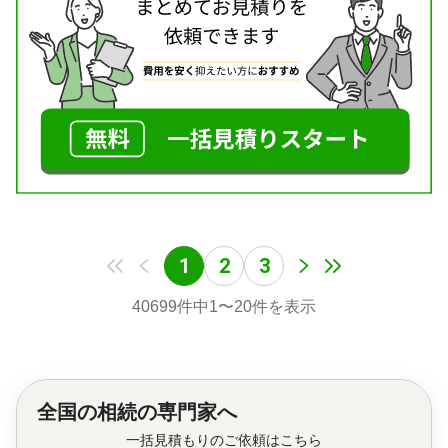
神戸マリン綜合法律事務所は、気軽になんでも相談
電話相談可 / 女性スタッフ対応可 / 土日相談可 / 初回
できる神戸・垂水のまちの法律事務所を目指してい
相談無料 / 18時以降相談可 / オンライン面談可 / 事務
ます。
所面談可
まずは、お気軽にご相談ください。
企業法務一般、税務訴訟、行政事件、知的財産問題
などの会社経営に関することから、相続などの終
活、不動産トラブル、交通事故や離婚トラブルなど
の暮らしのお悩みまで、あらゆる法律にまつわるご
相談に対応しております。ビジネスや暮らしのなか
でお悩みのことがありましたら、是非一度、お気軽
にご相談ください。ご来所がむずかしい方には、出
1
2
3
張訪問やオンラインでのご相談も行っております。
40699
件中
1
〜
20
件を表示
対応地域
兵庫県、徳島県、大阪府
対応業務
遺言書 / 遺産分割 / 相続財産調査 / 相続税申告 / 相続
放棄 / 成年後見 / 家族信託 / 相続手続き / 銀行手続き
全国の
相続の専門家へ
/ 戸籍収集 / 相続税対策 / 相続人調査 / 相続トラブル
一括見積もりのご依頼はこちら