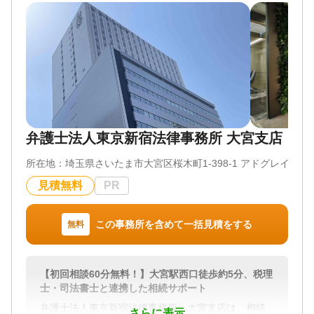
ルから守ることでもあります。
ます。
遺産の分配や相続税への配慮など、ご相談者様のご
また、これまで司法書士として延べ4,000件以上の
希望を踏まえたうえで、遺言書に盛り込むべき内容
相続案件を担当し、不動産鑑定士として全てのアセ
をアドバイスいたします。
ットの鑑定評価を経験しております。
不動産の適正価格がわかる事務所だからこそ、多
当事務所では、税理士や司法書士といった他士業に
角的な視点に基づき、お客様のニーズに合わせたご
くわえ、不動産業界やファイナンシャルプランナ
提案をさせて頂きます。
ー、終活アドバイザーなど幅広い業種の専門家との
連携体制を整えています。
「他士業連携による真の問題解決」
不動産や相続税が関わる相続問題も、ワンストップ
弁護士法人東京新宿法律事務所 大宮支店
これまで培ってきたネットワーク（弁護士、税理
でスピーディーな対応が可能です。
士、公認会計士、建築士、土地家屋調査士等）を駆
所在地：
埼玉県さいたま市大宮区桜木町1-398-1 アドグレイス大
使して、完全なサービスを提供させて頂きます。
ご多忙な方のために、平日夜間や休日のご相談にも
見積無料
PR
対応可能です。
ご予約の際に、ご遠慮なくお申し付けください。
対応地域
東京都、神奈川県、埼玉県、千葉県、栃木県、群馬
この事務所を含めて一括見積をする
無料
県、茨城県 ほか
相続は、誰もがいつかは直面するものでありなが
ら、さまざまな法的知識が求められる複雑な手続き
対応業務
です。
遺言書 / 遺産分割 / 相続財産調査 / 相続登記 / 相続放
相続に関するお悩みは、当事務所へご相談くださ
【初回相談60分無料！】大宮駅西口徒歩約5分、税理
棄 / 成年後見 / 家族信託 / 相続手続き / 銀行手続き /
い。
士・司法書士と連携した相続サポート
戸籍収集 / 相続人調査 / 生前贈与（不動産名義変更）
弁護士法人東京新宿法律事務所 大宮支店は、相続
さらに表示
対応体制