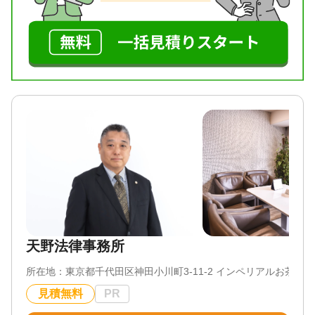
のためのサードアンサーのご提供。
・確実に勝てる戦術、より早く勝てる戦術、より負
けない戦術、リスクの少ない戦術などご希望に沿う
よう様々なご提案
遺産相続は当事者だけで解決しようとすると、トラ
ブルに発展することが少なくありません。使い込み
や遺留分への不満など、感情的にも複雑な問題が絡
むことがく、法律の専門家に相談することが重要で
す。
相続問題でお悩みの方は、ぜひご相談ください。
対応地域
東京都・神奈川県・千葉県・埼玉県 その他ご相談に
よっては全国対応可能
天野法律事務所
対応業務
遺言書 / 遺産分割 / 相続手続き / 相続トラブル（弁護
所在地：
東京都千代田区神田小川町3-11-2 インペリアルお茶の水2
士相談）
見積無料
PR
対応体制
女性スタッフ対応可 / 初回相談無料 / オンライン面談