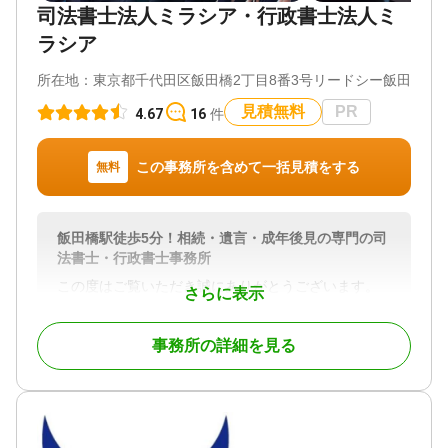
司法書士法人ミラシア・行政書士法人ミ
ていくことを信条としております。
ラシア
終活の一環として、ご自分のお子様方の相続争いを
未然に防ぎたいとお考えの方、親御さんが他界さ
所在地：
東京都千代田区飯田橋2丁目8番3号リードシー飯田橋ビ
れ、相続人の間で、なかなか遺産を分ける話し合い
見積無料
PR
4.67
16
件
がつかずに困っておられる方、遺言によってご自分
の遺留分が侵害されているのではと疑問に感じてお
られる方など、相続にかかわる不安を抱えておられ
この事務所を含めて一括見積をする
無料
る方は、まずは、お気軽にご相談ください。
相続放棄や遺留分侵害額請求など、時間がたつと行
使できなくなる権利もあります。資料は揃う範囲で
飯田橋駅徒歩5分！相続・遺言・成年後見の専門の司
結構ですので、是非、早めにご相談下さい。
法書士・行政書士事務所
この度はご覧いただき誠にありがとうございます。
さらに表示
対応地域
東京都 神奈川県 埼玉県 千葉県 山梨県
東京都千代田区にあります司法書士法人ミラシア・
事務所の詳細を見る
行政書士法人ミラシアと申します。
対応業務
遺言書 / 遺産分割 / 相続財産調査 / 相続登記 / 相続放
初回のご相談は無料となっておりますので、お気軽
棄 / 家族信託 / 相続手続き / 銀行手続き / 戸籍収集 /
にお問い合わせください。
相続人調査 / 相続トラブル（弁護士相談）
対応体制