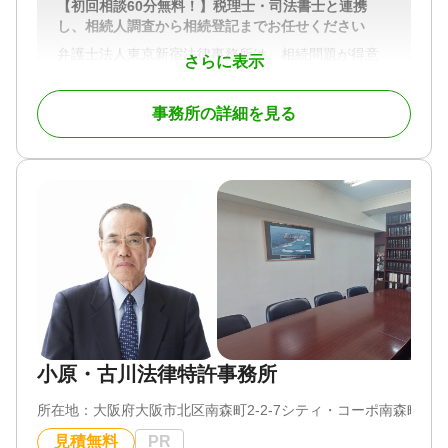
【初回相談60分無料！】税理士・司法書士と連携
・相続から生前対策、事業承継まで幅広く相談可能
し、相続人調査から相続登記までお任せください
対応地域
登記に関する不安や疑問がございましたら、まずは
弁護士法人東京新宿法律事務所は、相続問題が得意
北海道、岩手県、宮城県、山形県、福島県、茨城
さらに表示
お気軽にご相談ください。
な法律事務所です。グループ内の税理士法人、提携
県、栃木県、群馬県、埼玉県、千葉県、東京都、神
司法書士と密に連携し、お客様の相続に関するお悩
奈川県、新潟県、石川県、山梨県、長野県、岐阜
事務所の詳細を見る
みに対応しています。
県、静岡県、愛知県、三重県、滋賀県、京都府、大
対応地域
阪府、兵庫県、奈良県、和歌山県、岡山県、広島
東京都、神奈川県、千葉県、埼玉県
①初回相談60分無料｜相続人調査から遺留分まで実
県、山口県、徳島県、香川県、愛媛県、福岡県、長
対応業務
務プロセスに沿ってご案内
崎県、熊本県、大分県、宮崎県、鹿児島県、沖縄県
相続登記 / 相続手続き / 事業承継
弁護士がお客さまのお話を伺い、法的なアドバイス
対応業務
や費用についてご説明いたします。相続に関するご
対応体制
相続財産調査 / 相続手続き / 銀行手続き / 相続人調査
相談は、初回60分に限り無料です。
電話相談可 / 訪問可 / 初回相談無料 / オンライン面談
可 / 事務所面談可
対応体制
相続人調査では、戸籍謄本の収集による法定相続人
電話相談可 / 初回相談無料 / オンライン面談可
の確定に加え、金融機関・不動産の名寄帳調査、遺
言の有無の確認までを一括して対応します。
遺留分侵害額請求では、遺留分額の算定基礎となる
生前贈与の内容まで調査したうえで、適正な金額の
小原・古川法律特許事務所
確保に努めます。
所在地：
大阪府大阪市北区南森町2-2-7シティ・コーポ南森町902
面談後、今後の進め方をご提案いたします。ご契約
内容についてご不明な点がありましたら、お気軽に
見積無料
PR