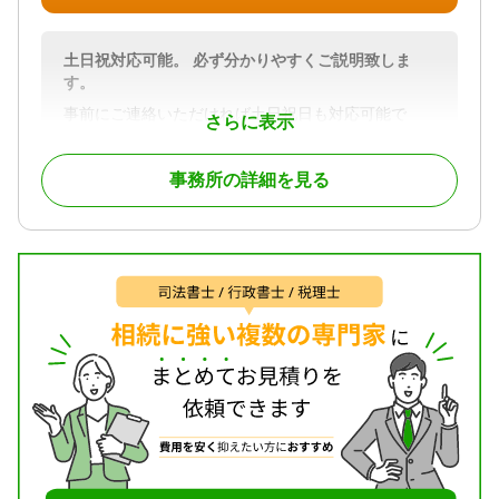
当事務所では、国際取引に関与しようとするお客様
記手続きまで対応します。
に最善の取引をしていただけるように国際取引は勿
論、知的財産法や海外法にも精通した経験豊富なス
土日祝対応可能。 必ず分かりやすくご説明致しま
相続専門チームの弁護士が専任で対応するため、遺
タッフがアドバイスします。もちろん、当事務所で
す。
産分割・遺留分・相続放棄・相続登記まで、幅広い
は、個人で幅広い層のお客様の様々な相談案件にも
お困りごとを1つの窓口でご相談いただけます。
取り組んでいます。
事前にご連絡いただければ土日祝日も対応可能で
さらに表示
す。
【弁護士法人東京新宿法律事務所の無料相談ででき
我々は、どのような分野の問題についても、お客様
経験豊富な司法書士が丁寧かつスピーディーに対応
ること】
が最善の選択ができるようにお手伝いしているので
事務所の詳細を見る
させていただきます。
・相続人調査（戸籍謄本の収集・金融機関・不動産
す。
不動産や預貯金等の相続手続き、遺言書の作成、遺
の名寄帳調査）を任せたい
産整理手続き、相続放棄、家族信託、生前贈与等幅
・遺留分侵害額請求について、生前贈与も含めて適
広く対応しております。
対応地域
正な金額を知りたい
依頼者様のご要望に添いながら最も望ましいご提案
主に、近畿２府４県にお住まいのお客様または所在
・相続登記や相続税申告まで、まとめて相談できる
をさせていただきます。
する企業様
窓口を探している
携帯電話、LINEなど様々な手段で連絡可能です。
対応業務
どうぞお気軽にお問い合わせください。
遺言書 / 遺産分割 / 相続財産調査 / 相続登記 / 相続放
対応地域
棄 / 成年後見 / 家族信託 / 相続手続き / 銀行手続き /
東京、神奈川、埼玉、千葉
対応地域
戸籍収集 / 相続人調査
相続：全国 贈与：大阪府 放棄：全国
対応業務
対応体制
遺言書 / 遺産分割 / 相続財産調査 / 相続税申告 / 相続
対応業務
女性スタッフ対応可 / 土日相談可 / 事務所面談可
登記 / 相続放棄 / 成年後見 / 家族信託 / 相続手続き /
遺言書 / 遺産分割 / 相続登記 / 相続放棄 / 相続手続き
銀行手続き / 戸籍収集 / 相続税対策 / 相続人調査 / 相
/ 銀行手続き / 戸籍収集 / 生前贈与（不動産名義変