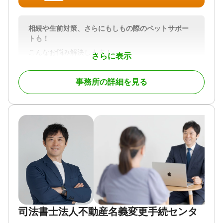
相続や生前対策、さらにもしもの際のペットサポー
トも！
こんなお悩み解決します！
さらに表示
・借金は相続したくない！
・相続放棄をしたいけど時間が無い・・・
事務所の詳細を見る
・もしものとき、ペットがどうなるのか心配
・相続人はほかにいるの？
・音信不通の相続人がいるけど・・・
・親族と揉めずに相続の手続きをしたい
・遺産に銀行口座や株券、保険はどうすれば・・・
・遺産が何があるのか分からない
・遺産争いは避けたい！させたくない！
・もしもを迎える前に、財産を家族や親しい人に委
ねたい
・戸籍集めから相続人への連絡など、全部丸投げし
たい！
対応地域
司法書士法人不動産名義変更手続センタ
全国,北海道,青森県,岩手県,宮城県,秋田県,山形県,福