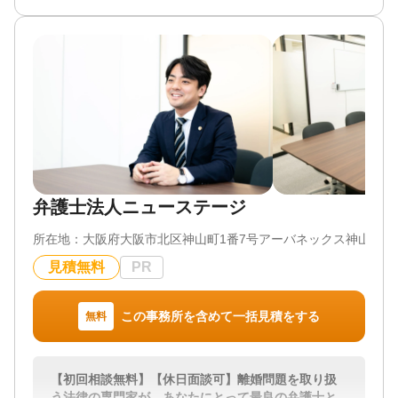
年後見 / 家族信託 / 相続手続き / 銀行手続き / 戸籍収
続人多数の遺産分割案件、遺言書の作成や相続放棄
集 / 事業承継 / 相続税対策 / 相続人調査 / 生前贈与
にも対応してまいりました。
（不動産名義変更）
代表弁護士が１人で事案対応を行っており、電話連
対応体制
絡等も全て代表弁護士直通で対応させてもらってい
電話相談可 / 訪問可 / 女性スタッフ対応可 / 土日相談
ます。
可 / 初回相談無料 / 18時以降相談可 / オンライン面談
可 / 事務所面談可
弁護士というと、「敷居が高い」「相談しづらい」
「堅苦しい」
というイメージを持っている方が多いかと思いま
す。
弁護士法人ニューステージ
相続問題で弁護士に相談することは、一生に一度あ
るかどうかかと思いますが、そのようなイメージの
所在地：
大阪府大阪市北区神山町1番7号アーバネックス神山町ビ
せいで弁護士に相談する機会を逃すことがないよう
に、私は相談しやすい弁護士であろうと心がけてお
見積無料
PR
ります。
お悩みについて、弁護士に相談してみると解決策が
見つかるかもしれません。
この事務所を含めて一括見積をする
無料
まずはお気軽にご相談ください。
一緒に解決の糸口を見つけましょう。
【初回相談無料】【休日面談可】離婚問題を取り扱
対応地域
う法律の専門家が、あなたにとって最良の弁護士と