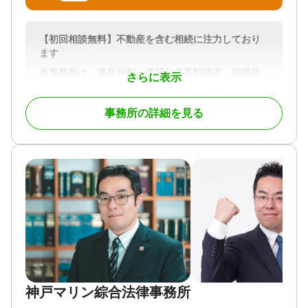
も可能
大宮支店（大宮駅西口徒歩約5分）のほか、新宿本
店・神奈川（横浜）・千葉にも拠点を展開してお
【初回相談無料】不動産を含む相続に注力しており
り、首都圏エリアの各駅から通いやすい立地に事務
ます
所を構えています。
当事務所は、遺産分割、遺留分侵害額請求、相続放
さらに表示
お電話・メール・専用フォームでお問い合わせくだ
棄をはじめ、相続に関する幅広い問題に対応してい
さい。お近くの拠点への直接相談、または電話・オ
ます 。
ンラインでのご相談もご利用いただけます。朝7時か
事務所の詳細を見る
ら夜22時まで、土日祝日も受付しております。
遺産分割協議や調停の成立後に必要となる手続きに
ついても、司法書士・税理士などの関連士業や不動
③税理士法人・提携司法書士と連携して相続手続き
産業者と連携を取りながらサポートいたします。
に対応
当事務所は、弁護士に加えグループ内税理士法人、
相続にまつわる問題の最終的な解決に向けて、一貫
提携司法書士とも連携する体制を整えています。
してお手伝いさせていただきますので、是非ご相談
ください。
相続税申告が必要なケースでは税理士法人と連携
し、生前贈与を活用した相続税対策から申告までワ
対応地域
ンストップで対応。
埼玉県、東京都、神奈川県、千葉県、茨城県、群馬
2024年4月の相続登記義務化にも、提携司法書士と連
県、栃木県 その他の都道府県も応相談
携して不動産の名義変更・登記手続きまで対応しま
神戸マリン綜合法律事務所
す。
対応業務
遺言書 / 遺産分割 / 相続財産調査 / 相続放棄 / 成年後