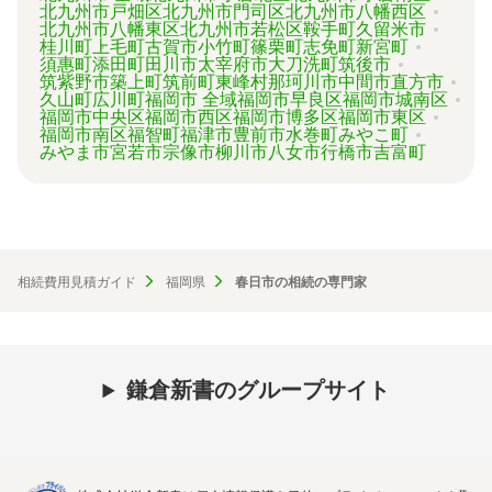
北九州市戸畑区
北九州市門司区
北九州市八幡西区
北九州市八幡東区
北九州市若松区
鞍手町
久留米市
桂川町
上毛町
古賀市
小竹町
篠栗町
志免町
新宮町
須惠町
添田町
田川市
太宰府市
大刀洗町
筑後市
筑紫野市
築上町
筑前町
東峰村
那珂川市
中間市
直方市
久山町
広川町
福岡市 全域
福岡市早良区
福岡市城南区
福岡市中央区
福岡市西区
福岡市博多区
福岡市東区
福岡市南区
福智町
福津市
豊前市
水巻町
みやこ町
みやま市
宮若市
宗像市
柳川市
八女市
行橋市
吉富町
相続費用見積ガイド
福岡県
春日市の相続の専門家
鎌倉新書のグループサイト