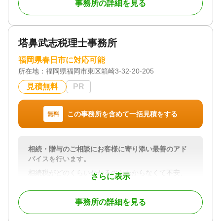
事務所の詳細を見る
ご相談いただいたお客様に対し、手続きの代行だけ
で終わらせない「付加価値」を提供することを大切
にしています。
塔鼻武志税理士事務所
司法書士として伝えるべき事柄はもちろん、その他
身の回りで必要な情報を積極的にお伝えし、相続に
福岡県春日市に対応可能
おけるお客様の「知らなかった」を無くすことを心
所在地：
福岡県福岡市東区箱崎3-32-20-205
がけています。
見積無料
PR
土日祝日でもご相談を受け付けております。初回相
談も無料ですので、ぜひお気軽にご相談ください。
この事務所を含めて一括見積をする
無料
対応地域
北九州市周辺
相続・贈与のご相談にお客様に寄り添い最善のアド
対応業務
バイスを行います。
遺言書 / 遺産分割 / 相続財産調査 / 相続登記 / 相続放
棄 / 成年後見 / 家族信託 / 相続手続き / 銀行手続き /
相続税がどのくらいかかるのかわからなくて不安、
さらに表示
戸籍収集 / 相続人調査 / 生前贈与（不動産名義変更）
相続税が高くなりそうだから対策をしたい、 相続
が発生したがどうしたらいいかわからないというお
対応体制
事務所の詳細を見る
悩みに誠実にご対応させていただきます。
電話相談可 / 土日相談可 / 初回相談無料 / 18時以降相
お気軽にお問合せください。
談可 / オンライン面談可 / 事務所面談可