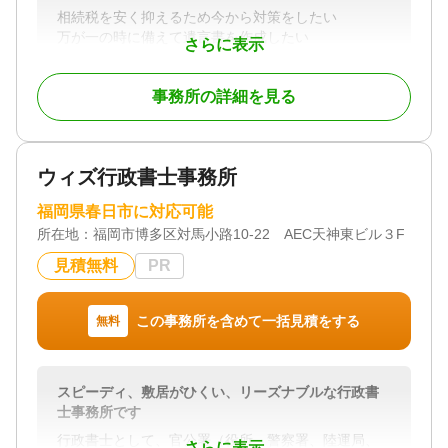
相続税を安く抑えるため今から対策をしたい
万が一の時に備えて遺言書を作成したい
さらに表示
相続税がとの程度かかるのか自分ではわからない
相続に詳しい税理士を探している
事務所の詳細を見る
親身に相談に乗ってくれる税理士を探している
上記に当てはまる方がいましたら長谷川政博税理士
事務所へご相談ください。
ウィズ行政書士事務所
電話・メールで問い合わせを承っております。
費用については依頼前に説明いたしますのでご安心
福岡県春日市に対応可能
ください。
所在地：
福岡市博多区対馬小路10-22 AEC天神東ビル３F
見積無料
PR
対応地域
福岡、佐賀、長崎
対応業務
この事務所を含めて一括見積をする
無料
遺産分割 / 相続税申告
対応体制
初回相談無料 / 18時以降相談可
スピーディ、敷居がひくい、リーズナブルな行政書
士事務所です
行政書士として、官公署（役所、警察署、陸運局、
さらに表示