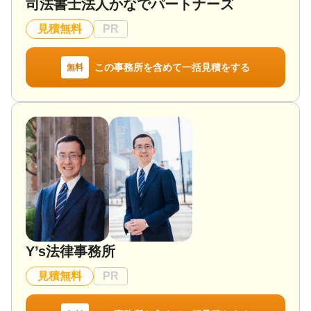
司法書士法人かなでパートナーズ
遺言書 / 遺産分割 / 相続財産調査 / 相続手続き / 銀行
手続き / 戸籍収集 / 相続人調査
見積無料
PR
対応体制
訪問可 / 土日相談可 / 初回相談無料 / 18時以降相談可
/ オンライン面談可 / 事務所面談可
この事務所を含めて一括見積をする
無料
Y’s法律事務所
見積無料
PR