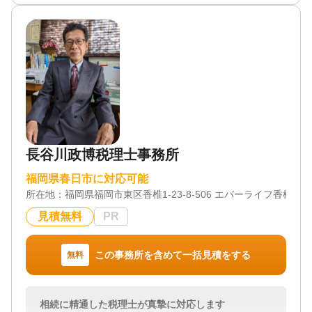
対応地域
福岡県 佐賀県
対応業務
遺言書 / 遺産分割 / 相続財産調査 / 相続税申告 / 相続
登記 / 相続放棄 / 相続手続き / 銀行手続き / 戸籍収集
/ 相続人調査 / 生前贈与（不動産名義変更）
対応体制
訪問可 / 初回相談無料
長谷川政博税理士事務所
福岡県春日市に対応可能
所在地：
福岡県福岡市東区香椎1-23-8-506 エバーライフ香椎
見積無料
PR
この事務所を含めて一括見積をする
無料
相続に精通した税理士が真摯に対応します