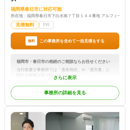
福岡県春日市に対応可能
所在地：
福岡県春日市下白水南７丁目１４４番地 アルフィーネ
見積無料
PR
この事務所を含めて一括見積をする
無料
福岡市・春日市の相続のご相談ならお任せください
当行政書士事務所では「遺産相続」や「遺言書」に
関する業務を取り扱っております。
さらに表示
相続が発生した後の遺産分割協議書の作成、遺産分
事務所の詳細を見る
割の手続き、
相続前においての相続対策やご心配事の相談など、
先ずはご連絡ください。
遺言書は、作成しようと思ったときがその時期だと
思います。一度作成してもあとから内容変更・書き
直しが可能です。最初は気楽にご相談ください。