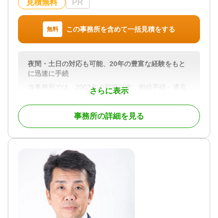
見積無料
PR
この事務所を含めて一括見積をする
無料
夜間・土日の対応も可能、20年の豊富な経験をもと
に迅速に手続
当事務所では、2003年の開業以来、相続手続・遺言
さらに表示
書作成に関して、様々なご相談・ご依頼に「迅速で
わかりやすく」お答えすべく日々業務を行っており
事務所の詳細を見る
ます。予定がふさがっていない限り土日祝日・夜間
の対応も大歓迎です。どんな些細なことであっても
「御用聞きにモノを頼む」くらいの気軽な気持ち
で、なんでもおたずねください。
対応地域
福岡市（全区）、春日市、大野城市、太宰府市、筑
紫野市、那珂川市、糟屋郡（全町）、古賀市、久留
米市、等
対応業務