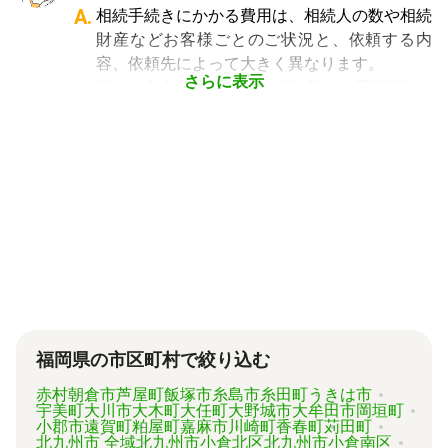
た煩わしさを大幅に減らすことができます。
手続きを任せたい場合は行政書士、相続税申告
A.
相続手続きにかかる費用は、相続人の数や相続
が可能
です。専門家選びでお困りの方は、まず
や節税対策の検討は税理士、相続人の間で争い
財産などお客様ごとのご状況と、依頼する内
は
一括見積依頼からお問合せ
ください。
やトラブルになっている場合は弁護士というよ
容、依頼先によって大きく異なります。
うに状況別に頼むのがベストです。
さらに表示
例えば参考価格として、行政書士に戸籍収集を
頼むと 2～3万円、遺産分割協議書の作成 5～
10万円、司法書士に相続登記を頼むと 6～8万
円などがあります。
代行業者各々のパッケージプランもあります
が、内容がバラバラで比較しづらく、自分に必
要な手続きに過不足がないか目安をつけること
が難しい状況です。
「相続費用見積ガイド」では、相続手続きに強
い専門家に、無料で一括見積依頼が可能です。
ご自身の状況ではいくら費用がかかるのか、ま
ずは見積を取り寄せてみましょう。
福岡県の市区町村で絞り込む
赤村
朝倉市
芦屋町
飯塚市
糸島市
糸田町
うきは市
宇美町
大川市
大木町
大任町
大野城市
大牟田市
岡垣町
小郡市
遠賀町
粕屋町
嘉麻市
川崎町
香春町
苅田町
北九州市 全域
北九州市小倉北区
北九州市小倉南区