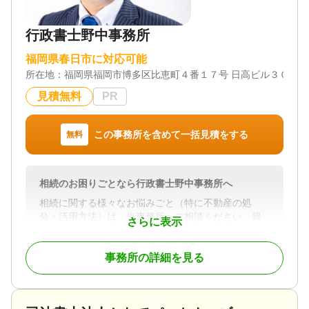
遺言書 / 遺産分割 / 相続財産調査 / 相続手続き / 銀行
手続き / 戸籍収集 / 相続人調査
行政書士野中事務所
対応体制
電話相談可 / 訪問可 / 土日相談可 / 初回相談無料 / 18
福岡県春日市に対応可能
時以降相談可 / 事務所面談可
所在地：
福岡県福岡市博多区比恵町４番１７号 日高ビル３０２号
見積無料
PR
この事務所を含めて一括見積をする
無料
相続のお困りごとなら行政書士野中事務所へ
相続に関する様々なお悩みごと（特に不動産の処
分・活用方法）は、当事務所へご相談ください。親
さらに表示
身になってご対応致します。
事務所の詳細を見る
対応地域
福岡県・佐賀県
対応業務