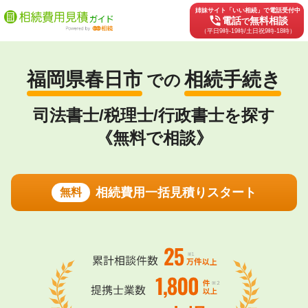
姉妹サイト「いい相続」で電話受付中
phone_in_talk
電話
無料相談
で
（平日9時-19時/土日祝9時-18時）
福岡県春日市
相続手続き
での
司法書士/税理士/行政書士を探す
《無料で相談》
相続費用一括見積りスタート
無料