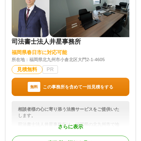
対応業務
遺言書 / 遺産分割 / 相続財産調査 / 相続手続き / 銀行
手続き / 戸籍収集 / 相続人調査
対応体制
司法書士法人井星事務所
訪問可 / 初回相談無料 / オンライン面談可 / 事務所面
談可
福岡県春日市に対応可能
所在地：
福岡県北九州市小倉北区大門2-1-4605
見積無料
PR
この事務所を含めて一括見積をする
無料
相談者様の心に寄り添う法務サービスをご提供いた
します。
司法書士法人井星事務所は、福岡県の北九州市で地
さらに表示
域に密着した相続相談に対応している司法書士事務
所です。