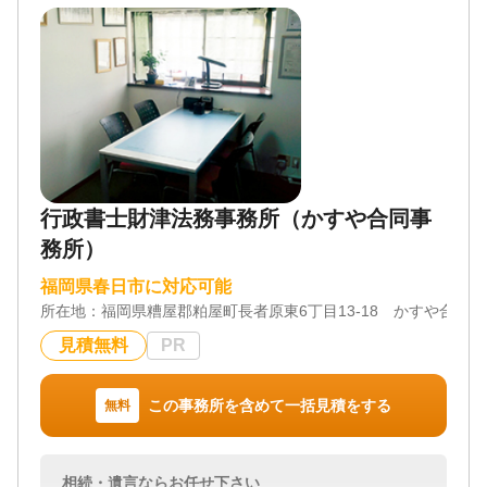
対応体制
訪問可 / 初回相談無料 / 事務所面談可
行政書士財津法務事務所（かすや合同事
務所）
福岡県春日市に対応可能
所在地：
福岡県糟屋郡粕屋町長者原東6丁目13-18 かすや合同
見積無料
PR
この事務所を含めて一括見積をする
無料
相続・遺言ならお任せ下さい