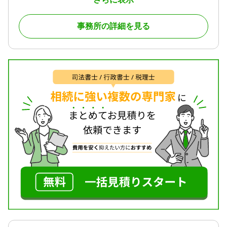
保健所、消防署、入国管理局など） に提出する各種
書類の作成及び提出並びに受領をはじめ、 民事法務
事務所の詳細を見る
として遺言・相続手続、離婚協議やクーリング・オ
フなどの市民に身近な書類の作成及び提出、相談業
務を行っています。
〜業務例〜
遺言・相続・遺品整理・家系図・会社設立・各種許
認可申請（飲食・風営・建設・宅建・古物等） 会計
記帳・各種契約書作成・公正証書作成補助・内容証
明・車庫証明・自動車名義変更・クーリングオフ・
各種補助金など。 こちらに記載出来ない程の業務が
御座います。
お問合せのみでも大歓迎ですので、お気軽にご連絡
下さい。
対応地域
福岡市、田川市、飯塚市、糸島市、糟屋郡
対応業務
遺言書 / 遺産分割 / 相続財産調査 / 相続手続き / 銀行
手続き / 戸籍収集 / 相続人調査