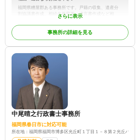
福岡県糟屋郡ある事務所です。戸籍の収集、遺産分
割協議書作成、相続名義変更、遺言書作成など相
さらに表示
続・遺言のお手続きならお任せ下さい。
駐車場・相談室も完備しておりますので、お電話に
事務所の詳細を見る
てご予約の上ご来訪お待ちしております。
対応業務
遺言書 / 遺産分割 / 相続財産調査 / 相続手続き / 銀行
手続き / 戸籍収集 / 相続人調査
対応体制
訪問可 / 土日相談可 / 初回相談無料 / 事務所面談可
中尾晴之行政書士事務所
福岡県春日市に対応可能
所在地：
福岡県福岡市博多区光丘町１丁目１－８第２光丘ハイツ