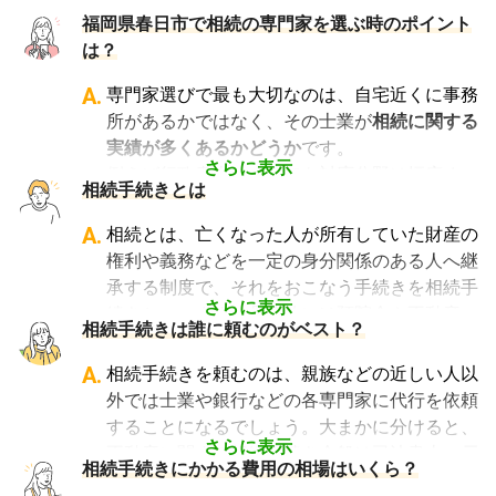
福岡県春日市で相続の専門家を選ぶ時のポイント
は？
A.
専門家選びで最も大切なのは、自宅近くに事務
所があるかではなく、その士業が
相続に関する
実績が多くあるかどうか
です。
さらに表示
例えば行政書士といっても対応分野は幅広く、
相続手続きとは
法人設立や許認可申請など法人業務を中心に行
っている行政書士に相続手続きの相談をして
A.
相続とは、亡くなった人が所有していた財産の
も、期待した結果は得られないでしょう。
権利や義務などを一定の身分関係のある人へ継
また税理士であれば、相続は税理士試験の必修
承する制度で、それをおこなう手続きを相続手
科目でないことから資格試験を取る時に選択し
さらに表示
続きといいます。具体的には預貯金や不動産、
相続手続きは誰に頼むのがベスト？
ていない人にとっては専門外となります。
借金なども含めた亡くなった人の財産を配偶者
よって、相続手続きを専門に行っている士業
や子どもなどの相続人に引き継ぐ手続きのこと
A.
相続手続きを頼むのは、親族などの近しい人以
や、相続手続きの実績が多数ある士業を選ぶこ
です。相続手続きが大変と言われるのは、その
外では士業や銀行などの各専門家に代行を依頼
とが、スムーズで間違いのない相続手続きのた
複雑さや手続きの多さにあります。加えて役所
することになるでしょう。大まかに分けると、
めに非常に重要になります。
や銀行などに出向くことも多いことから時間も
さらに表示
不動産に関する相続手続き全般は司法書士、戸
相続費用見積ガイドでは、
相続手続きに強い経
相続手続きにかかる費用の相場はいくら？
手間もかかります。専門家に任せればそういっ
籍謄本の収集、預貯金口座・車などの名義変更
験豊富な複数の専門家に、無料で一括見積依頼