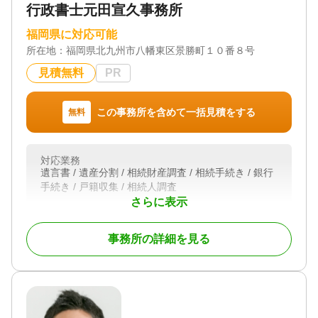
行政書士元田宣久事務所
司法書士として伝えるべき事柄はもちろん、その他
身の回りで必要な情報を積極的にお伝えし、相続に
福岡県に対応可能
おけるお客様の「知らなかった」を無くすことを心
所在地：
福岡県北九州市八幡東区景勝町１０番８号
がけています。
見積無料
PR
土日祝日でもご相談を受け付けております。初回相
談も無料ですので、ぜひお気軽にご相談ください。
この事務所を含めて一括見積をする
無料
対応地域
北九州市周辺
対応業務
対応業務
遺言書 / 遺産分割 / 相続財産調査 / 相続手続き / 銀行
遺言書 / 遺産分割 / 相続財産調査 / 相続登記 / 相続放
手続き / 戸籍収集 / 相続人調査
棄 / 成年後見 / 家族信託 / 相続手続き / 銀行手続き /
さらに表示
戸籍収集 / 相続人調査 / 生前贈与（不動産名義変更）
対応体制
訪問可 / 初回相談無料 / 事務所面談可
対応体制
事務所の詳細を見る
電話相談可 / 土日相談可 / 初回相談無料 / 18時以降相
談可 / オンライン面談可 / 事務所面談可