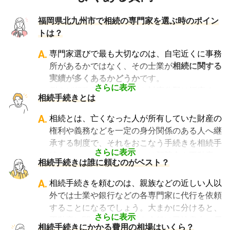
福岡県北九州市で相続の専門家を選ぶ時のポイン
トは？
A.
専門家選びで最も大切なのは、自宅近くに事務
所があるかではなく、その士業が
相続に関する
実績が多くあるかどうか
です。
さらに表示
例えば行政書士といっても対応分野は幅広く、
相続手続きとは
法人設立や許認可申請など法人業務を中心に行
っている行政書士に相続手続きの相談をして
A.
相続とは、亡くなった人が所有していた財産の
も、期待した結果は得られないでしょう。
権利や義務などを一定の身分関係のある人へ継
また税理士であれば、相続は税理士試験の必修
承する制度で、それをおこなう手続きを相続手
科目でないことから資格試験を取る時に選択し
さらに表示
続きといいます。具体的には預貯金や不動産、
相続手続きは誰に頼むのがベスト？
ていない人にとっては専門外となります。
借金なども含めた亡くなった人の財産を配偶者
よって、相続手続きを専門に行っている士業
や子どもなどの相続人に引き継ぐ手続きのこと
A.
相続手続きを頼むのは、親族などの近しい人以
や、相続手続きの実績が多数ある士業を選ぶこ
です。相続手続きが大変と言われるのは、その
外では士業や銀行などの各専門家に代行を依頼
とが、スムーズで間違いのない相続手続きのた
複雑さや手続きの多さにあります。加えて役所
することになるでしょう。大まかに分けると、
めに非常に重要になります。
や銀行などに出向くことも多いことから時間も
さらに表示
不動産に関する相続手続き全般は司法書士、戸
相続費用見積ガイドでは、
相続手続きに強い経
相続手続きにかかる費用の相場はいくら？
手間もかかります。専門家に任せればそういっ