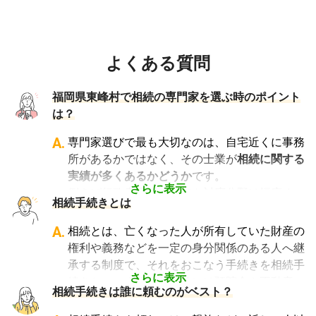
よくある質問
福岡県東峰村で相続の専門家を選ぶ時のポイント
は？
A.
専門家選びで最も大切なのは、自宅近くに事務
所があるかではなく、その士業が
相続に関する
実績が多くあるかどうか
です。
さらに表示
例えば行政書士といっても対応分野は幅広く、
相続手続きとは
法人設立や許認可申請など法人業務を中心に行
っている行政書士に相続手続きの相談をして
A.
相続とは、亡くなった人が所有していた財産の
も、期待した結果は得られないでしょう。
権利や義務などを一定の身分関係のある人へ継
また税理士であれば、相続は税理士試験の必修
承する制度で、それをおこなう手続きを相続手
科目でないことから資格試験を取る時に選択し
さらに表示
続きといいます。具体的には預貯金や不動産、
相続手続きは誰に頼むのがベスト？
ていない人にとっては専門外となります。
借金なども含めた亡くなった人の財産を配偶者
よって、相続手続きを専門に行っている士業
や子どもなどの相続人に引き継ぐ手続きのこと