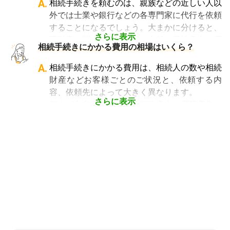
A.
相続手続きを頼むのは、親族などの近しい人以
や、相続手続きの実績が多数ある士業を選ぶこ
です。相続手続きが大変と言われるのは、その
外では士業や銀行などの各専門家に代行を依頼
とが、スムーズで間違いのない相続手続きのた
複雑さや手続きの多さにあります。加えて役所
することになるでしょう。大まかに分けると、
めに非常に重要になります。
や銀行などに出向くことも多いことから時間も
さらに表示
不動産に関する相続手続き全般は司法書士、戸
相続費用見積ガイドでは、
相続手続きに強い経
相続手続きにかかる費用の相場はいくら？
手間もかかります。専門家に任せればそういっ
籍謄本の収集、預貯金口座・車などの名義変更
験豊富な複数の専門家に、無料で一括見積依頼
た煩わしさを大幅に減らすことができます。
手続きを任せたい場合は行政書士、相続税申告
A.
相続手続きにかかる費用は、相続人の数や相続
が可能
です。専門家選びでお困りの方は、まず
や節税対策の検討は税理士、相続人の間で争い
財産などお客様ごとのご状況と、依頼する内
は
一括見積依頼からお問合せ
ください。
やトラブルになっている場合は弁護士というよ
容、依頼先によって大きく異なります。
うに状況別に頼むのがベストです。
さらに表示
例えば参考価格として、行政書士に戸籍収集を
頼むと 2～3万円、遺産分割協議書の作成 5～
10万円、司法書士に相続登記を頼むと 6～8万
円などがあります。
代行業者各々のパッケージプランもあります
が、内容がバラバラで比較しづらく、自分に必
要な手続きに過不足がないか目安をつけること
が難しい状況です。
「相続費用見積ガイド」では、相続手続きに強
い専門家に、無料で一括見積依頼が可能です。
ご自身の状況ではいくら費用がかかるのか、ま