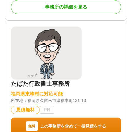
所です。
事務所の詳細を見る
ご相談いただいたお客様に対し、手続きの代行だけ
で終わらせない「付加価値」を提供することを大切
にしています。
司法書士として伝えるべき事柄はもちろん、その他
身の回りで必要な情報を積極的にお伝えし、相続に
おけるお客様の「知らなかった」を無くすことを心
がけています。
土日祝日でもご相談を受け付けております。初回相
談も無料ですので、ぜひお気軽にご相談ください。
対応地域
たばた行政書士事務所
北九州市周辺
福岡県東峰村に対応可能
対応業務
所在地：
遺言書 / 遺産分割 / 相続財産調査 / 相続登記 / 相続放
福岡県久留米市津福本町131‐13
棄 / 成年後見 / 家族信託 / 相続手続き / 銀行手続き /
見積無料
PR
戸籍収集 / 相続人調査 / 生前贈与（不動産名義変更）
対応体制
この事務所を含めて一括見積をする
無料
電話相談可 / 土日相談可 / 初回相談無料 / 18時以降相