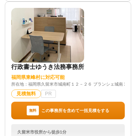
お客様に寄り添い、サポートしてまいりますので、
お気軽にご連絡ください。
対応業務
遺言書 / 遺産分割 / 相続財産調査 / 相続手続き / 銀行
手続き / 戸籍収集 / 相続人調査
対応体制
初回相談無料
行政書士ゆうき法務事務所
福岡県東峰村に対応可能
所在地：
福岡県久留米市城南町１２－２６ ブランシェ城南３階Ｆ
見積無料
PR
この事務所を含めて一括見積をする
無料
久留米市役所から徒歩1分