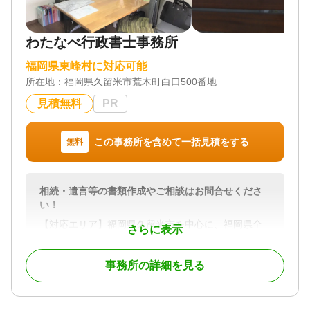
わたなべ行政書士事務所
福岡県東峰村に対応可能
所在地：
福岡県久留米市荒木町白口500番地
見積無料
PR
この事務所を含めて一括見積をする
無料
相続・遺言等の書類作成やご相談はお問合せくださ
い！
【対応エリア】福岡県久留米市を中心に、福岡県全
さらに表示
域や佐賀県にも伺います。
事務所の詳細を見る
対応地域
福岡県、佐賀県
対応業務