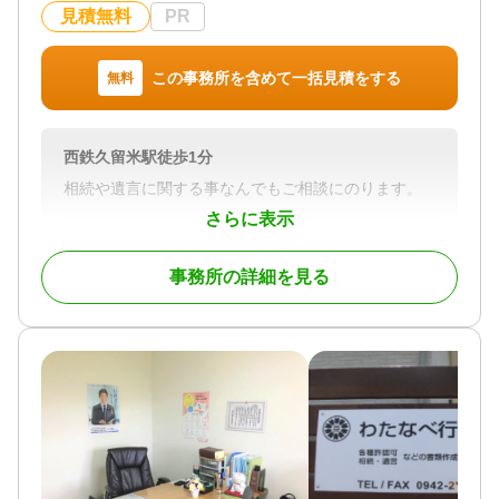
見積無料
PR
対応体制
電話相談可 / 訪問可 / 土日相談可 / 初回相談無料 / 18
時以降相談可 / オンライン面談可 / 事務所面談可
この事務所を含めて一括見積をする
無料
西鉄久留米駅徒歩1分
相続や遺言に関する事なんでもご相談にのります。
さらに表示
対応地域
福岡県久留米市
事務所の詳細を見る
対応業務
遺言書 / 遺産分割 / 生前贈与 / 相続財産調査 / 相続手
続き / 銀行手続き / 戸籍収集 / 相続人調査
対応体制
電話相談可 / 訪問可 / 土日相談可 / 初回相談無料 / 18
時以降相談可 / オンライン面談可