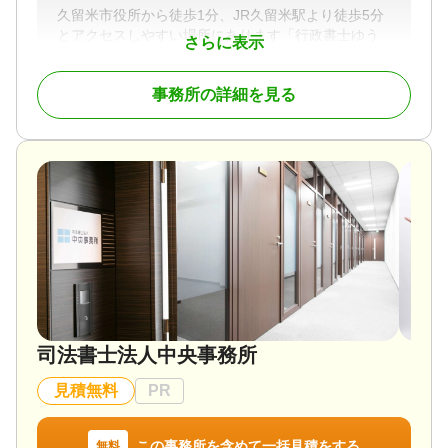
久留米市役所から徒歩1分、JR久留米駅より徒歩5分
とアクセスしやすい場所にあります「行政書士ゆう
さらに表示
き法務事務所」です。
福岡県久留米市を中心に福岡県・佐賀県と可能な限
事務所の詳細を見る
りご対応させていただきます。
遺言・相続、任意後見契約など終活に関する相談や
書類作成を承っております。
お困りの際は、お話をお聞かせください。
対応業務
遺言書 / 遺産分割 / 相続財産調査 / 相続手続き / 銀行
手続き / 戸籍収集 / 相続人調査
司法書士法人中央事務所
見積無料
PR
この事務所を含めて一括見積をする
無料