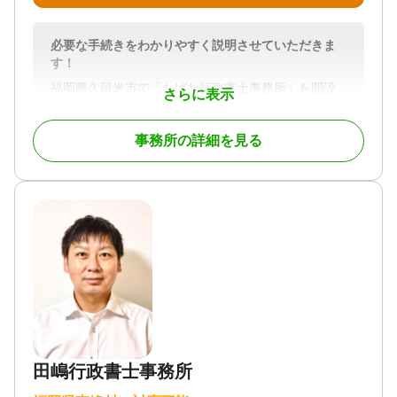
談可 / オンライン面談可 / 事務所面談可
必要な手続きをわかりやすく説明させていただきま
す！
福岡県久留米市で「たばた行政書士事務所」を開設
さらに表示
しております、田端です。
たばた行政書士事務所では、相続手続きを主に暮ら
事務所の詳細を見る
しの中でのお困りごとを、ご相談からご依頼解決ま
でをサポートさせていただきます。
お客様のご希望に沿うことができるよう、お客様に
寄り添い、誠意をもってご対応させていただきま
す。お気軽にお問い合わせください。
対応地域
福岡県・佐賀県・熊本県・長崎県・大分県
対応業務
遺言書 / 遺産分割 / 相続財産調査 / 相続手続き / 銀行
手続き / 戸籍収集 / 相続人調査
対応体制
田嶋行政書士事務所
訪問可 / 初回相談無料 / 事務所面談可