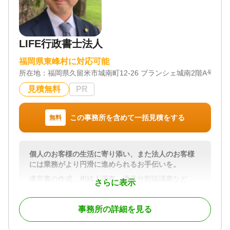
LIFE行政書士法人
福岡県東峰村に対応可能
所在地：
福岡県久留米市城南町12-26 ブランシェ城南2階A号室
見積無料
PR
この事務所を含めて一括見積をする
無料
個人のお客様の生活に寄り添い、また法人のお客様
には業務がより円滑に進められるお手伝いを。
遺言書の作成、相続人調査、遺産分割協議書など
さらに表示
様々な相続手続きに対応しております。
書類作成には深い法律知識が必要であり、人生の中
事務所の詳細を見る
で何度も経験することでないので
お困りになる方は沢山いると思います。