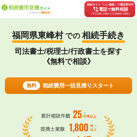
姉妹サイト「いい相続」で電話受付中
phone_in_talk
電話
無料相談
で
（平日9時-19時/土日祝9時-18時）
福岡県東峰村
相続手続き
での
司法書士/税理士/行政書士を探す
《無料で相談》
相続費用一括見積りスタート
無料