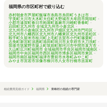
ずは見積を取り寄せてみましょう。
福岡県の市区町村で絞り込む
赤村
朝倉市
芦屋町
飯塚市
糸島市
糸田町
うきは市
宇美町
大川市
大木町
大任町
大野城市
大牟田市
岡垣町
小郡市
遠賀町
春日市
粕屋町
嘉麻市
川崎町
香春町
苅田町
北九州市 全域
北九州市小倉北区
北九州市小倉南区
北九州市戸畑区
北九州市門司区
北九州市八幡西区
北九州市八幡東区
北九州市若松区
鞍手町
久留米市
桂川町
上毛町
古賀市
小竹町
篠栗町
志免町
新宮町
須惠町
添田町
田川市
太宰府市
大刀洗町
筑後市
筑紫野市
築上町
筑前町
那珂川市
中間市
直方市
久山町
広川町
福岡市 全域
福岡市早良区
福岡市城南区
福岡市中央区
福岡市西区
福岡市博多区
福岡市東区
福岡市南区
福智町
福津市
豊前市
水巻町
みやこ町
みやま市
宮若市
宗像市
柳川市
八女市
行橋市
吉富町
相続費用見積ガイド
福岡県
東峰村の相続の専門家