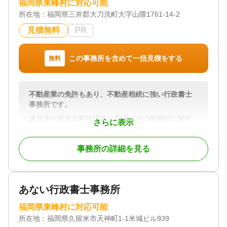
福岡県東峰村に対応可能
所在地：
福岡県三井郡大刀洗町大字山隈1761-14-2
見積無料
PR
この事務所を含めて一括見積をする
無料
不動産業の免許もあり、不動産相続に強い行政書士
事務所です。
遺言書や遺産分割協議書の作成、その他相続に関す
さらに表示
る全般的業務に対応しております。不動産会社を併
設しており、不動産の相続に強い行政書士事務所で
事務所の詳細を見る
す。
対応地域
福岡県全域・佐賀県全域
あない行政書士事務所
対応業務
福岡県東峰村に対応可能
遺言書 / 遺産分割 / 相続財産調査 / 相続手続き / 銀行
所在地：
手続き / 戸籍収集 / 相続人調査
福岡県久留米市天神町1-1米城ビル939