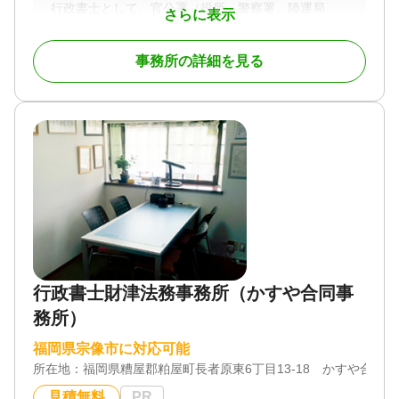
行政書士として、官公署（役所、警察署、陸運局、
さらに表示
保健所、消防署、入国管理局など） に提出する各種
書類の作成及び提出並びに受領をはじめ、 民事法務
事務所の詳細を見る
として遺言・相続手続、離婚協議やクーリング・オ
フなどの市民に身近な書類の作成及び提出、相談業
務を行っています。
〜業務例〜
遺言・相続・遺品整理・家系図・会社設立・各種許
認可申請（飲食・風営・建設・宅建・古物等） 会計
記帳・各種契約書作成・公正証書作成補助・内容証
明・車庫証明・自動車名義変更・クーリングオフ・
各種補助金など。 こちらに記載出来ない程の業務が
御座います。
お問合せのみでも大歓迎ですので、お気軽にご連絡
下さい。
行政書士財津法務事務所（かすや合同事
務所）
対応地域
福岡市、田川市、飯塚市、糸島市、糟屋郡
福岡県宗像市に対応可能
対応業務
所在地：
福岡県糟屋郡粕屋町長者原東6丁目13-18 かすや合同
遺言書 / 遺産分割 / 相続財産調査 / 相続手続き / 銀行
見積無料
PR
手続き / 戸籍収集 / 相続人調査