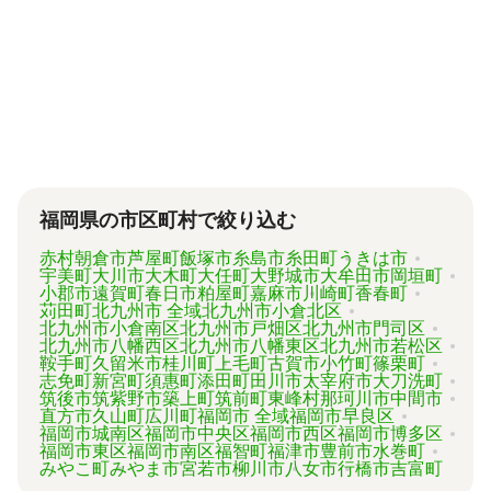
円などがあります。
代行業者各々のパッケージプランもあります
が、内容がバラバラで比較しづらく、自分に必
要な手続きに過不足がないか目安をつけること
が難しい状況です。
「相続費用見積ガイド」では、相続手続きに強
い専門家に、無料で一括見積依頼が可能です。
ご自身の状況ではいくら費用がかかるのか、ま
ずは見積を取り寄せてみましょう。
福岡県の市区町村で絞り込む
赤村
朝倉市
芦屋町
飯塚市
糸島市
糸田町
うきは市
宇美町
大川市
大木町
大任町
大野城市
大牟田市
岡垣町
小郡市
遠賀町
春日市
粕屋町
嘉麻市
川崎町
香春町
苅田町
北九州市 全域
北九州市小倉北区
北九州市小倉南区
北九州市戸畑区
北九州市門司区
北九州市八幡西区
北九州市八幡東区
北九州市若松区
鞍手町
久留米市
桂川町
上毛町
古賀市
小竹町
篠栗町
志免町
新宮町
須惠町
添田町
田川市
太宰府市
大刀洗町
筑後市
筑紫野市
築上町
筑前町
東峰村
那珂川市
中間市
直方市
久山町
広川町
福岡市 全域
福岡市早良区
福岡市城南区
福岡市中央区
福岡市西区
福岡市博多区
福岡市東区
福岡市南区
福智町
福津市
豊前市
水巻町
みやこ町
みやま市
宮若市
柳川市
八女市
行橋市
吉富町