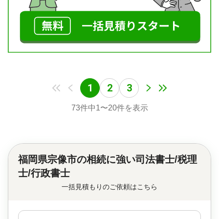
1
2
3
73
件中
1
〜
20
件を表示
福岡県宗像市の
相続に強い司法書士/税理
士/行政書士
一括見積もりのご依頼はこちら