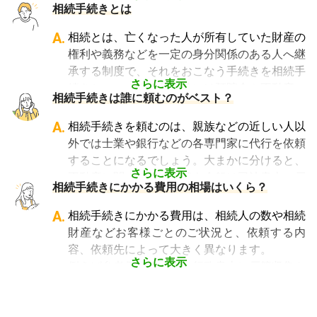
相続手続きとは
法人設立や許認可申請など法人業務を中心に行
っている行政書士に相続手続きの相談をして
A.
相続とは、亡くなった人が所有していた財産の
も、期待した結果は得られないでしょう。
権利や義務などを一定の身分関係のある人へ継
また税理士であれば、相続は税理士試験の必修
承する制度で、それをおこなう手続きを相続手
科目でないことから資格試験を取る時に選択し
さらに表示
続きといいます。具体的には預貯金や不動産、
相続手続きは誰に頼むのがベスト？
ていない人にとっては専門外となります。
借金なども含めた亡くなった人の財産を配偶者
よって、相続手続きを専門に行っている士業
や子どもなどの相続人に引き継ぐ手続きのこと
A.
相続手続きを頼むのは、親族などの近しい人以
や、相続手続きの実績が多数ある士業を選ぶこ
です。相続手続きが大変と言われるのは、その
外では士業や銀行などの各専門家に代行を依頼
とが、スムーズで間違いのない相続手続きのた
複雑さや手続きの多さにあります。加えて役所
することになるでしょう。大まかに分けると、
めに非常に重要になります。
や銀行などに出向くことも多いことから時間も
さらに表示
不動産に関する相続手続き全般は司法書士、戸
相続費用見積ガイドでは、
相続手続きに強い経
相続手続きにかかる費用の相場はいくら？
手間もかかります。専門家に任せればそういっ
籍謄本の収集、預貯金口座・車などの名義変更
験豊富な複数の専門家に、無料で一括見積依頼
た煩わしさを大幅に減らすことができます。
手続きを任せたい場合は行政書士、相続税申告
A.
相続手続きにかかる費用は、相続人の数や相続
が可能
です。専門家選びでお困りの方は、まず
や節税対策の検討は税理士、相続人の間で争い
財産などお客様ごとのご状況と、依頼する内
は
一括見積依頼からお問合せ
ください。
やトラブルになっている場合は弁護士というよ
容、依頼先によって大きく異なります。
うに状況別に頼むのがベストです。
さらに表示
例えば参考価格として、行政書士に戸籍収集を
頼むと 2～3万円、遺産分割協議書の作成 5～
10万円、司法書士に相続登記を頼むと 6～8万