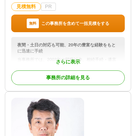
見積無料
PR
この事務所を含めて一括見積をする
無料
夜間・土日の対応も可能、20年の豊富な経験をもと
に迅速に手続
当事務所では、2003年の開業以来、相続手続・遺言
さらに表示
書作成に関して、様々なご相談・ご依頼に「迅速で
わかりやすく」お答えすべく日々業務を行っており
事務所の詳細を見る
ます。予定がふさがっていない限り土日祝日・夜間
の対応も大歓迎です。どんな些細なことであっても
「御用聞きにモノを頼む」くらいの気軽な気持ち
で、なんでもおたずねください。
対応地域
福岡市（全区）、春日市、大野城市、太宰府市、筑
紫野市、那珂川市、糟屋郡（全町）、古賀市、久留
米市、等