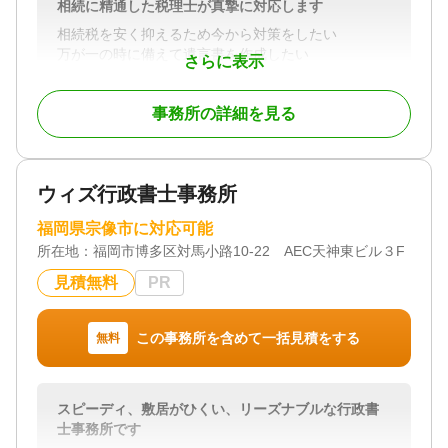
相続に精通した税理士が真摯に対応します
相続税を安く抑えるため今から対策をしたい
万が一の時に備えて遺言書を作成したい
さらに表示
相続税がとの程度かかるのか自分ではわからない
相続に詳しい税理士を探している
事務所の詳細を見る
親身に相談に乗ってくれる税理士を探している
上記に当てはまる方がいましたら長谷川政博税理士
事務所へご相談ください。
ウィズ行政書士事務所
電話・メールで問い合わせを承っております。
費用については依頼前に説明いたしますのでご安心
福岡県宗像市に対応可能
ください。
所在地：
福岡市博多区対馬小路10-22 AEC天神東ビル３F
見積無料
PR
対応地域
福岡、佐賀、長崎
対応業務
この事務所を含めて一括見積をする
無料
遺産分割 / 相続税申告
対応体制
初回相談無料 / 18時以降相談可
スピーディ、敷居がひくい、リーズナブルな行政書
士事務所です