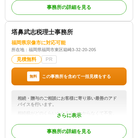
所です。
事務所の詳細を見る
ご相談いただいたお客様に対し、手続きの代行だけ
で終わらせない「付加価値」を提供することを大切
にしています。
塔鼻武志税理士事務所
司法書士として伝えるべき事柄はもちろん、その他
身の回りで必要な情報を積極的にお伝えし、相続に
福岡県宗像市に対応可能
おけるお客様の「知らなかった」を無くすことを心
所在地：
福岡県福岡市東区箱崎3-32-20-205
がけています。
見積無料
PR
土日祝日でもご相談を受け付けております。初回相
談も無料ですので、ぜひお気軽にご相談ください。
この事務所を含めて一括見積をする
無料
対応地域
北九州市周辺
相続・贈与のご相談にお客様に寄り添い最善のアド
対応業務
バイスを行います。
遺言書 / 遺産分割 / 相続財産調査 / 相続登記 / 相続放
棄 / 成年後見 / 家族信託 / 相続手続き / 銀行手続き /
相続税がどのくらいかかるのかわからなくて不安、
さらに表示
戸籍収集 / 相続人調査 / 生前贈与（不動産名義変更）
相続税が高くなりそうだから対策をしたい、 相続
が発生したがどうしたらいいかわからないというお
対応体制
事務所の詳細を見る
悩みに誠実にご対応させていただきます。
電話相談可 / 土日相談可 / 初回相談無料 / 18時以降相
お気軽にお問合せください。