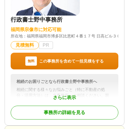
対応業務
遺言書 / 遺産分割 / 相続財産調査 / 相続手続き / 銀行
手続き / 戸籍収集 / 相続人調査
行政書士野中事務所
対応体制
電話相談可 / 訪問可 / 土日相談可 / 初回相談無料 / 18
福岡県宗像市に対応可能
時以降相談可 / 事務所面談可
所在地：
福岡県福岡市博多区比恵町４番１７号 日高ビル３０２号
見積無料
PR
この事務所を含めて一括見積をする
無料
相続のお困りごとなら行政書士野中事務所へ
相続に関する様々なお悩みごと（特に不動産の処
分・活用方法）は、当事務所へご相談ください。親
さらに表示
身になってご対応致します。
事務所の詳細を見る
対応地域
福岡県・佐賀県