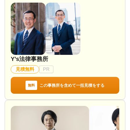
対応業務
遺言書 / 遺産分割 / 相続財産調査 / 相続手続き / 銀行
手続き / 戸籍収集 / 相続人調査
対応体制
訪問可 / 土日相談可 / 初回相談無料 / 18時以降相談可
/ オンライン面談可 / 事務所面談可
Y’s法律事務所
見積無料
PR
この事務所を含めて一括見積をする
無料