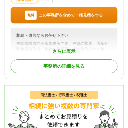
対応体制
訪問可 / 初回相談無料 / 事務所面談可
この事務所を含めて一括見積をする
無料
相続・遺言ならお任せ下さい
福岡県糟屋郡ある事務所です。戸籍の収集、遺産分
割協議書作成、相続名義変更、遺言書作成など相
さらに表示
続・遺言のお手続きならお任せ下さい。
駐車場・相談室も完備しておりますので、お電話に
事務所の詳細を見る
てご予約の上ご来訪お待ちしております。
対応業務
遺言書 / 遺産分割 / 相続財産調査 / 相続手続き / 銀行
手続き / 戸籍収集 / 相続人調査
対応体制
訪問可 / 土日相談可 / 初回相談無料 / 事務所面談可