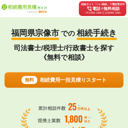
姉妹サイト「いい相続」で電話受付中
phone_in_talk
電話
無料相談
で
（平日9時-19時/土日祝9時-18時）
福岡県宗像市
相続手続き
での
司法書士/税理士/行政書士を探す
《無料で相談》
相続費用一括見積りスタート
無料