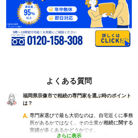
よくある質問
福岡県宗像市で相続の専門家を選ぶ時のポイント
は？
A.
専門家選びで最も大切なのは、自宅近くに事務
所があるかではなく、その士業が
相続に関する
実績が多くあるかどうか
です。
さらに表示
例えば行政書士といっても対応分野は幅広く、