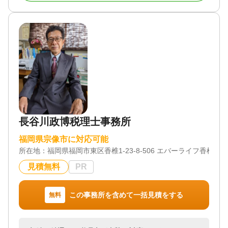
談可 / オンライン面談可 / 事務所面談可
対応地域
福岡県 佐賀県
対応業務
遺言書 / 遺産分割 / 相続財産調査 / 相続税申告 / 相続
登記 / 相続放棄 / 相続手続き / 銀行手続き / 戸籍収集
/ 相続人調査 / 生前贈与（不動産名義変更）
対応体制
訪問可 / 初回相談無料
長谷川政博税理士事務所
福岡県宗像市に対応可能
所在地：
福岡県福岡市東区香椎1-23-8-506 エバーライフ香椎
見積無料
PR
この事務所を含めて一括見積をする
無料