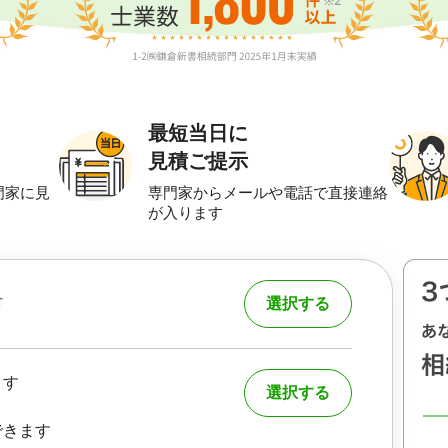
最短当日に
見積ご提示
門家に見
専門家からメールや電話で直接連絡
が入ります
市
選択する
ます
選択する
できます