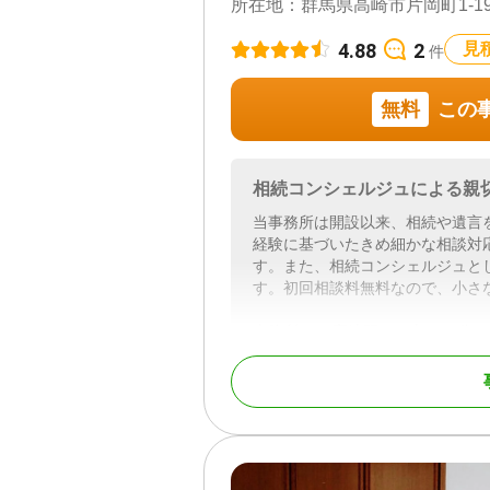
所在地：
群馬県高崎市片岡町1-19
4.88
2
見
件
無料
この
相続コンシェルジュによる親
当事務所は開設以来、相続や遺言
経験に基づいたきめ細かな相談対
す。また、相続コンシェルジュと
す。初回相談料無料なので、小さ
事務所はJR高崎駅より車で15分
や電話相談が可能なので、ご安心
19時以降や土日相談など個々の
また複数の司法書士、税理士、土
携しております。不動産名義変更
い。それぞれふさわしいプロフェ