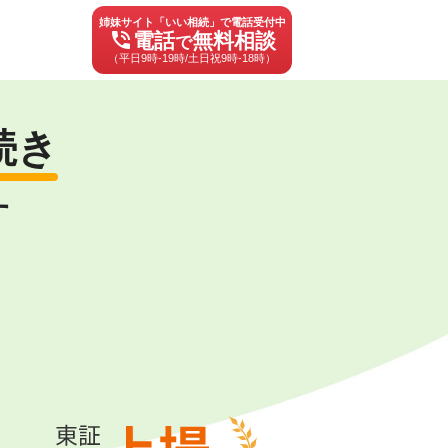
姉妹サイト「いい相続」で電話受付中
phone_in_talk
電話
無料相談
で
（平日9時-19時/土日祝9時-18時）
続き
す