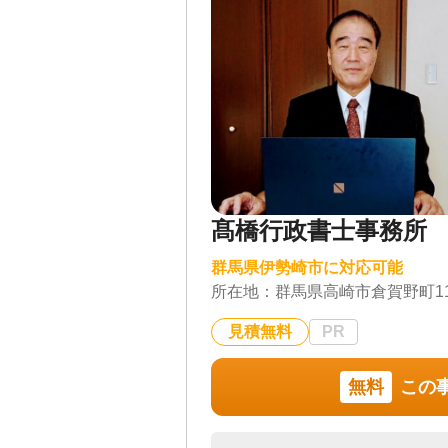
対応業務
遺言書 / 遺産分割 / 相
集 / 相続人調査
対応体制
電話相談可 / 訪問可 / 
髙橋行政書士事務所
群馬県伊勢崎市に対応可能
所在地：
群馬県高崎市倉賀野町111
見積無料
PR
無料
この