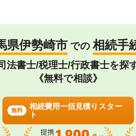
馬県伊勢崎市
相続手
での
司法書士/税理士/行政書士を探
《無料で相談》
相続費用一括見積りスター
無料
ト