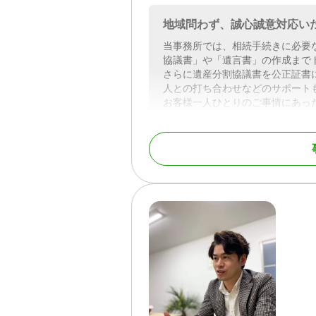
地域問わず、誠心誠意対応い
当事務所では、相続手続きに必要
協議書」や「遺言書」の作成まで
さらに遺産分割協議書を公正証書
人との打ち合わせなどのサポート
お客様一人ひとりのご事情にあっ
対応地域
群馬県・埼玉県北部・
対応業務
遺言書 / 遺産分割 / 生
き / 戸籍収集 / 相続人
対応体制
電話相談可 / 訪問可 / 
面談可 / 事務所面談可