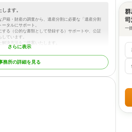
たします。
群
司
な戸籍・財産の調査から、遺産分割に必要な「遺産分割
トータルにサポート。
一
にする（公的な書類として登録する）サポートや、公証
もしています。
た解決方法をご提案いたします。
さらに表示
栃木県西部
事務所の詳細を見る
前贈与 / 相続財産調査 / 家族信託 / 相続手続き / 銀行手続
調査
土日相談可 / 初回相談無料 / 18時以降相談可 / オンライン