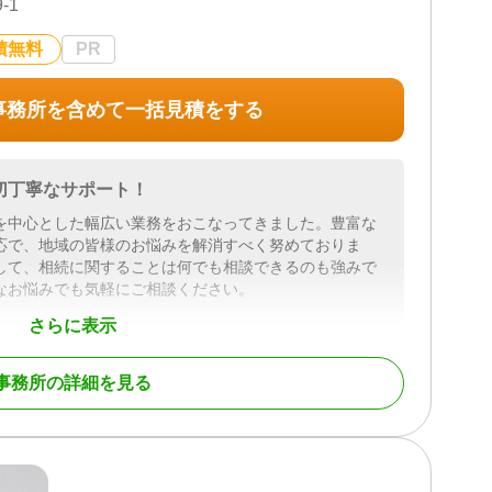
-1
積無料
PR
事務所を含めて一括見積をする
切丁寧なサポート！
を中心とした幅広い業務をおこなってきました。豊富な
応で、地域の皆様のお悩みを解消すべく努めておりま
して、相続に関することは何でも相談できるのも強みで
なお悩みでも気軽にご相談ください。
さらに表示
ほどの場所にあります。駅から少し遠めですが、訪問相談
ください。
事情にあわせたきめ細かい対応をいたします。
事務所の詳細を見る
地家屋調査士、社会保険労務士、弁護士などと幅広く提
、相続税、未登記建物、相続争いなどもご相談くださ
ショナルをご紹介させていただきます。