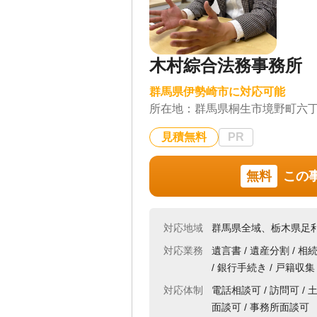
木村綜合法務事務所
群馬県伊勢崎市に対応可能
所在地：
群馬県桐生市境野町六
見積無料
PR
無料
この
対応地域
群馬県全域、栃木県足
対応業務
遺言書 / 遺産分割 / 相
/ 銀行手続き / 戸籍収
対応体制
電話相談可 / 訪問可 / 
面談可 / 事務所面談可