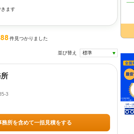
できます
188
件
見つかりました
並び替え
務所
5-3
事務所を含めて一括見積をする