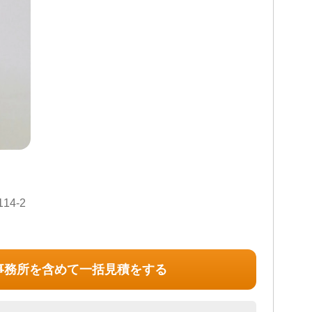
続財産調査 / 家族信託 / 相続手続き / 銀行手続き / 戸籍収
土日相談可 / 初回相談無料 / 18時以降相談可
4-2
事務所を含めて一括見積をする