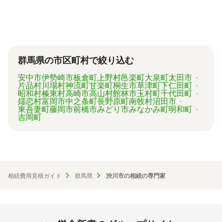
が難しい状況です。
「相続費用見積ガイド」では、相続手続きに強
い専門家に、無料で一括見積依頼が可能です。
ご自身の状況ではいくら費用がかかるのか、ま
ずは見積を取り寄せてみましょう。
群馬県の市区町村で絞り込む
安中市
伊勢崎市
板倉町
上野村
邑楽町
大泉町
太田市
片品村
川場村
神流町
甘楽町
桐生市
草津町
下仁田町
昭和村
榛東村
高崎市
高山村
館林市
玉村町
千代田町
嬬恋村
富岡市
中之条町
長野原町
南牧村
沼田市
東吾妻町
藤岡市
前橋市
みどり市
みなかみ町
明和町
吉岡町
相続費用見積ガイド
群馬県
渋川市の相続の専門家