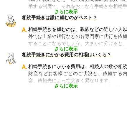
また税理士であれば、相続は税理士試験の必修
承する制度で、それをおこなう手続きを相続手
科目でないことから資格試験を取る時に選択し
さらに表示
続きといいます。具体的には預貯金や不動産、
相続手続きは誰に頼むのがベスト？
ていない人にとっては専門外となります。
借金なども含めた亡くなった人の財産を配偶者
よって、相続手続きを専門に行っている士業
や子どもなどの相続人に引き継ぐ手続きのこと
A.
相続手続きを頼むのは、親族などの近しい人以
や、相続手続きの実績が多数ある士業を選ぶこ
です。相続手続きが大変と言われるのは、その
外では士業や銀行などの各専門家に代行を依頼
とが、スムーズで間違いのない相続手続きのた
複雑さや手続きの多さにあります。加えて役所
することになるでしょう。大まかに分けると、
めに非常に重要になります。
や銀行などに出向くことも多いことから時間も
さらに表示
不動産に関する相続手続き全般は司法書士、戸
相続費用見積ガイドでは、
相続手続きに強い経
相続手続きにかかる費用の相場はいくら？
手間もかかります。専門家に任せればそういっ
籍謄本の収集、預貯金口座・車などの名義変更
験豊富な複数の専門家に、無料で一括見積依頼
た煩わしさを大幅に減らすことができます。
手続きを任せたい場合は行政書士、相続税申告
A.
相続手続きにかかる費用は、相続人の数や相続
が可能
です。専門家選びでお困りの方は、まず
や節税対策の検討は税理士、相続人の間で争い
財産などお客様ごとのご状況と、依頼する内
は
一括見積依頼からお問合せ
ください。
やトラブルになっている場合は弁護士というよ
容、依頼先によって大きく異なります。
うに状況別に頼むのがベストです。
さらに表示
例えば参考価格として、行政書士に戸籍収集を
頼むと 2～3万円、遺産分割協議書の作成 5～
10万円、司法書士に相続登記を頼むと 6～8万
円などがあります。
代行業者各々のパッケージプランもあります
が、内容がバラバラで比較しづらく、自分に必
要な手続きに過不足がないか目安をつけること