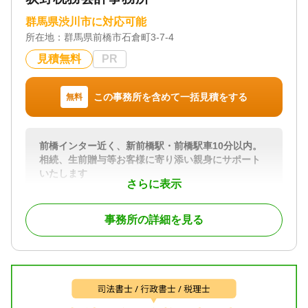
可 / 初回相談無料 / 18時以降相談可 / オンライン面談
可 / 事務所面談可
群馬県渋川市に対応可能
所在地：
群馬県前橋市石倉町3-7-4
見積無料
PR
この事務所を含めて一括見積をする
無料
前橋インター近く、新前橋駅・前橋駅車10分以内。
相続、生前贈与等お客様に寄り添い親身にサポート
いたします
さらに表示
相続税の申告は個人をゆっくり悼む間もなく期限が
迫ってしまうものです。財産が何もないと思ってい
事務所の詳細を見る
ても、後から申告の必要なものが出てきて慌ててし
まう事があります。
当事務所では相続の申告件数も多く安心してお任せ
いただけます。
いざという時に備える為の事前のご相談も、
お亡くなりになってからのご相談も、
財産目録から路線価による土地評価など、申告まで