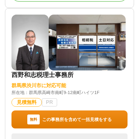
族や相続人が困らないようにしたい。」ということ
です。ご自身の亡くなった後の事を考えることは、
とても大変なことです。しかし、それに向き合う事
で、残されたご家族が故人に感謝している姿を何度
も見てきました。これからもそういったお手伝いを
していきたいと思い、開業しました。
対応地域
群馬県
対応業務
遺言書 / 遺産分割 / 生前贈与 / 相続財産調査 / 家族信
西野和志税理士事務所
託 / 相続手続き / 銀行手続き / 戸籍収集 / 相続人調査
対応体制
群馬県渋川市に対応可能
電話相談可 / 訪問可 / 土日相談可 / 初回相談無料 / 18
所在地：
群馬県高崎市南町9-12南町ハイツ1F
時以降相談可 / オンライン面談可 / 事務所面談可
見積無料
PR
この事務所を含めて一括見積をする
無料