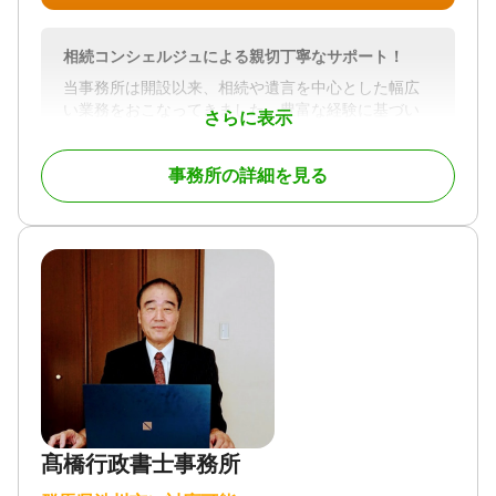
相続コンシェルジュによる親切丁寧なサポート！
当事務所は開設以来、相続や遺言を中心とした幅広
い業務をおこなってきました。豊富な経験に基づい
さらに表示
たきめ細かな相談対応で、地域の皆様のお悩みを解
消すべく努めております。また、相続コンシェルジ
事務所の詳細を見る
ュとして、相続に関することは何でも相談できるの
も強みです。初回相談料無料なので、小さなお悩み
でも気軽にご相談ください。
事務所はJR高崎駅より車で15分ほどの場所にありま
す。駅から少し遠めですが、訪問相談や電話相談が
可能なので、ご安心ください。
19時以降や土日相談など個々の事情にあわせたきめ
細かい対応をいたします。
また複数の司法書士、税理士、土地家屋調査士、社
会保険労務士、弁護士などと幅広く提携しておりま
す。不動産名義変更、相続税、未登記建物、相続争
髙橋行政書士事務所
いなどもご相談ください。それぞれふさわしいプロ
フェショナルをご紹介させていただきます。