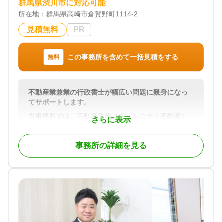
群馬県渋川市に対応可能
所在地：
群馬県高崎市倉賀野町1114-2
対応業務
遺言書 / 遺産分割 / 相続財産調査 / 家族信託 / 相続手
見積無料
PR
続き / 銀行手続き / 戸籍収集 / 相続人調査
対応体制
この事務所を含めて一括見積をする
無料
電話相談可 / 訪問可 / 土日相談可 / 初回相談無料 / 18
時以降相談可
不動産業兼業の行政書士が幅広い問題に親身になっ
てサポートします。
当事務所では、不動産業務（ウェルニティ不動産）
さらに表示
兼業の行政書士が、相続に関する幅広いサポートを
行います。
事務所の詳細を見る
提供するサービスは、
・ 遺言に関する相談対応、遺言書の起案、作成の
お手伝い
・ 遺産分割協議書の作成
・ 法定相続人の調査など円滑な分割協議に向けた
サポート
・ 遺言の執行 など
相続手続きにおける不動産の取り扱いは、特に重