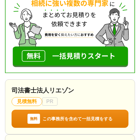
一貫してサポートさせていただきます。
対応地域
群県全域 その他近隣の県
対応業務
生前贈与 / 相続税申告 / 相続手続き
対応体制
電話相談可 / 訪問可 / 土日相談可 / 初回相談無料 / 18
時以降相談可 / オンライン面談可 / 事務所面談可
司法書士法人リエゾン
見積無料
PR
この事務所を含めて一括見積をする
無料