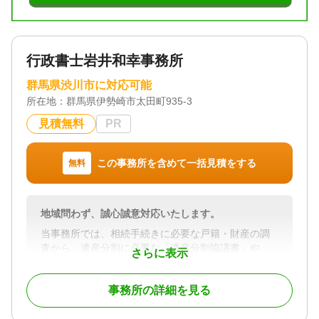
行政書士岩井和幸事務所
群馬県渋川市に対応可能
所在地：
群馬県伊勢崎市太田町935-3
見積無料
PR
この事務所を含めて一括見積をする
無料
地域問わず、誠心誠意対応いたします。
当事務所では、相続手続きに必要な戸籍・財産の調
査から、遺産分割に必要な「遺産分割協議書」や
さらに表示
「遺言書」の作成までトータルにサポート。
さらに遺産分割協議書を公正証書にする（公的な書
事務所の詳細を見る
類として登録する）サポートや、公証人との打ち合
わせなどのサポートもしています。