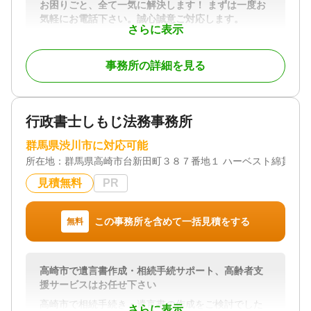
お困りごと、全て一気に解決します！ まずは一度お
気軽にお電話下さい。誠心誠意ご対応します。
さらに表示
相続は人生の中でも大きな節目であり、専門的な知
識が求められる分野です。当事務所では、相続税申
事務所の詳細を見る
告はもちろん、事前の相続対策から申告後のフォロ
ーまで一貫してサポートしております。お客様一人
ひとりの状況に寄り添い、わかりやすい説明と丁寧
な対応を心がけています。初めての方でも安心して
行政書士しもじ法務事務所
ご相談いただける体制を整えておりますので、どう
ぞお気軽にお問い合わせください。
群馬県渋川市に対応可能
所在地：
群馬県高崎市台新田町３８７番地１ ハーベスト綿貫第3
対応地域
群馬県全域
見積無料
PR
対応業務
遺言書 / 遺産分割 / 相続財産調査 / 相続税申告 / 相続
この事務所を含めて一括見積をする
無料
手続き / 銀行手続き / 戸籍収集 / 事業承継 / 相続人調
査 / 生前贈与（不動産名義変更）
高崎市で遺言書作成・相続手続サポート、高齢者支
援サービスはお任せ下さい
高崎市で相続手続き・遺言書の作成をご検討でした
さらに表示