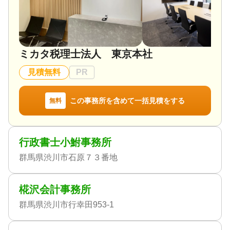
ミカタ税理士法人 東京本社
見積無料
PR
この事務所を含めて一括見積をする
無料
行政書士小鮒事務所
群馬県渋川市石原７３番地
椛沢会計事務所
群馬県渋川市行幸田953-1