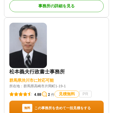
棄 / 家族信託 / 相続手続き / 銀行手続き / 戸籍収集 /
相続人調査 / 生前贈与（不動産名義変更）
事務所の詳細を見る
対応体制
電話相談可 / 訪問可 / 土日相談可 / 初回相談無料 / 18
時以降相談可 / オンライン面談可 / 事務所面談可
松本義夫行政書士事務所
群馬県渋川市に対応可能
所在地：
群馬県高崎市片岡町1-19-1
見積無料
PR
4.88
2
件
この事務所を含めて一括見積をする
無料