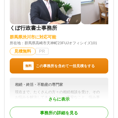
要です。
煩雑な書類手続きや法的な手続きをスムーズに進
めるために、専門家にお任せください。
当事務所では、
・ 不動産業務兼業の行政書士が、相続手続きを一
くぼ行政書士事務所
貫してサポート
・ 初回相談無料、2回目・3回目の相談でも無料対応
群馬県渋川市に対応可能
可
所在地：
群馬県高崎市天神町23FUJオフィシイズ101
など、安心してご相談いただけます
相続に関するご不明点やお困りのことがあれば、ど
見積無料
PR
うぞお気軽にご相談ください。
この事務所を含めて一括見積をする
無料
対応地域
群馬県 埼玉県北部
対応業務
相続・終活・不動産の専門家
遺言書 / 遺産分割 / 相続財産調査 / 成年後見 / 相続手
続き / 銀行手続き / 戸籍収集 / 相続人調査
現在まで、たくさんの方々の相続相談を受け、その
お悩みを解決してきました。ご不安なこと、悩み事
対応体制
さらに表示
は、人それぞれです。しかし、生前からご自身の亡
電話相談可 / 訪問可 / 土日相談可 / 初回相談無料 / 18
くなった後のことに向き合い、事前に対策した方々
時以降相談可 / オンライン面談可 / 事務所面談可
事務所の詳細を見る
の想いは皆さん同じでした。それは、「残された家