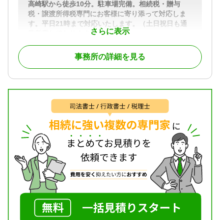
高崎駅から徒歩10分。駐車場完備。相続税・贈与
税・譲渡所得税専門にお客様に寄り添って対応しま
す。平日21時まで対応いたします。（土日祝日も通
さらに表示
常営業しております）
国税の資産課税務署に36年間従事し特別国税調査官
事務所の詳細を見る
18年の経験を生かした代表税理士本人が対応しま
す。
知識と経験が豊富だからこそ相続税申告に自信があ
ります。
また、相続税法は難易度が高く税制の中でも難しく
苦手としている税理士が多い税法です。
当事務所はまさしく相続税に特化しております。
対応地域
関東全域・長野県
対応業務
遺産分割 / 相続財産調査 / 相続税申告 / 相続手続き
対応体制
電話相談可 / 訪問可 / 土日相談可 / 18時以降相談可 /
事務所面談可