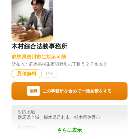
木村綜合法務事務所
群馬県渋川市に対応可能
所在地：
群馬県桐生市境野町六丁目５２７番地３
見積無料
PR
この事務所を含めて一括見積をする
無料
対応地域
群馬県全域、栃木県足利市、栃木県佐野市
対応業務
さらに表示
遺言書 / 遺産分割 / 相続財産調査 / 相続登記 / 相続放