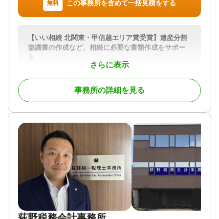
この事務所を含めて一括見積をする
無料
【いい相続 北関東・甲信越エリア賞受賞】遺産分割
協議書の作成など、相続に必要な書類作成をサポー
ト
さらに表示
遺言書作成のサポートや遺言書がなかった場合の 遺
産分割協議書の作成など相続に関する サポートを行
事務所の詳細を見る
っております。
また、相続人の調査・確認、相続財産の調査、 相続
財産目録の作成 など、相続に必要な書類の作成もお
こないます。お気軽にご相談ください。
対応地域
群馬県全域と栃木県足利市
対応業務
遺言書 / 遺産分割 / 相続財産調査 / 相続手続き / 銀行
手続き / 戸籍収集 / 相続人調査
対応体制
電話相談可 / 訪問可 / 女性スタッフ対応可 / 土日相談
荻野税務会計事務所