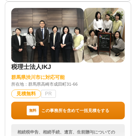
お客様一人ひとりのご事情にあった解決方法をご提
案いたします。
対応地域
群馬県・埼玉県北部・栃木県西部
対応業務
遺言書 / 遺産分割 / 生前贈与 / 相続財産調査 / 家族信
託 / 相続手続き / 銀行手続き / 戸籍収集 / 相続人調査
対応体制
電話相談可 / 訪問可 / 土日相談可 / 初回相談無料 / 18
税理士法人IKJ
時以降相談可 / オンライン面談可 / 事務所面談可
群馬県渋川市に対応可能
所在地：
群馬県高崎市成田町31-66
見積無料
PR
この事務所を含めて一括見積をする
無料
相続税申告、相続手続、遺言、生前贈与についての