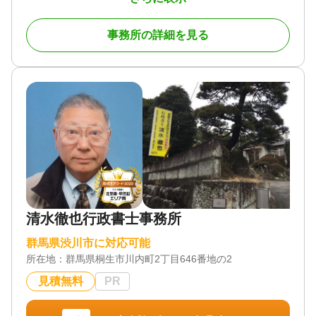
ら、行政書士しもじ法務事務所へどうぞ。
事務所の詳細を見る
ご家族に最後の想いを伝えるために遺言書の作成を
検討してみてはいかがでしょうか
お客様の想い、希望をお聞かせください その想い
希望を込めた遺言書を作成致します。
私は、お客様に寄り添う街の法律家として遺言書で
皆様の想いを形にします。
初回相談無料ですので、お気軽にお問い合わせくだ
さい。
対応業務
遺言書 / 遺産分割 / 相続財産調査 / 相続手続き / 銀行
手続き / 戸籍収集 / 相続人調査
清水徹也行政書士事務所
対応体制
群馬県渋川市に対応可能
訪問可 / 初回相談無料
所在地：
群馬県桐生市川内町2丁目646番地の2
見積無料
PR