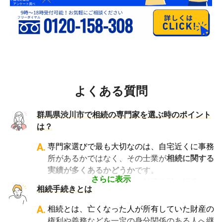
よくある質問
群馬県渋川市で相続の専門家を選ぶ時のポイント
は？
A.
専門家選びで最も大切なのは、自宅近くに事務
所があるかではなく、その士業が
相続に関する
実績が多くあるかどうか
です。
さらに表示
例えば行政書士といっても対応分野は幅広く、
相続手続きとは
法人設立や許認可申請など法人業務を中心に行
っている行政書士に相続手続きの相談をして
A.
相続とは、亡くなった人が所有していた財産の
も、期待した結果は得られないでしょう。
権利や義務などを一定の身分関係のある人へ継