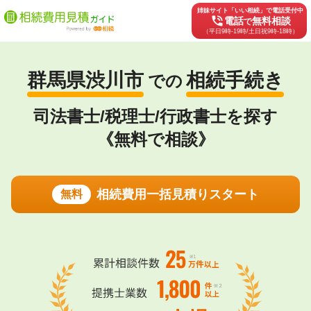
姉妹サイト「いい相続」で電話受付中
phone_in_talk
電話
無料相談
で
（平日9時-19時/土日祝9時-18時）
群馬県渋川市
相続手続き
での
司法書士/税理士/行政書士を探す
《無料で相談》
相続費用一括見積りスタート
無料