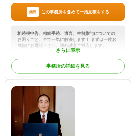
この事務所を含めて一括見積をする
無料
相続税申告、相続手続、遺言、生前贈与についての
お困りごと、全て一気に解決します！ まずは一度お
気軽にお電話下さい。誠心誠意ご対応します。
さらに表示
相続は人生の中でも大きな節目であり、専門的な知
識が求められる分野です。当事務所では、相続税申
事務所の詳細を見る
告はもちろん、事前の相続対策から申告後のフォロ
ーまで一貫してサポートしております。お客様一人
ひとりの状況に寄り添い、わかりやすい説明と丁寧
な対応を心がけています。初めての方でも安心して
ご相談いただける体制を整えておりますので、どう
ぞお気軽にお問い合わせください。
対応地域
群馬県全域
対応業務
遺言書 / 遺産分割 / 相続財産調査 / 相続税申告 / 相続