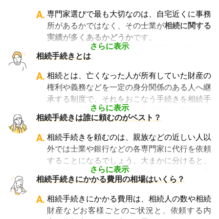
A.
専門家選びで最も大切なのは、自宅近くに事務
所があるかではなく、その士業が
相続に関する
実績が多くあるかどうか
です。
さらに表示
例えば行政書士といっても対応分野は幅広く、
相続手続きとは
法人設立や許認可申請など法人業務を中心に行
っている行政書士に相続手続きの相談をして
A.
相続とは、亡くなった人が所有していた財産の
も、期待した結果は得られないでしょう。
権利や義務などを一定の身分関係のある人へ継
また税理士であれば、相続は税理士試験の必修
承する制度で、それをおこなう手続きを相続手
科目でないことから資格試験を取る時に選択し
さらに表示
続きといいます。具体的には預貯金や不動産、
相続手続きは誰に頼むのがベスト？
ていない人にとっては専門外となります。
借金なども含めた亡くなった人の財産を配偶者
よって、相続手続きを専門に行っている士業
や子どもなどの相続人に引き継ぐ手続きのこと
A.
相続手続きを頼むのは、親族などの近しい人以
や、相続手続きの実績が多数ある士業を選ぶこ
です。相続手続きが大変と言われるのは、その
外では士業や銀行などの各専門家に代行を依頼
とが、スムーズで間違いのない相続手続きのた
複雑さや手続きの多さにあります。加えて役所
することになるでしょう。大まかに分けると、
めに非常に重要になります。
や銀行などに出向くことも多いことから時間も
さらに表示
不動産に関する相続手続き全般は司法書士、戸
相続費用見積ガイドでは、
相続手続きに強い経
相続手続きにかかる費用の相場はいくら？
手間もかかります。専門家に任せればそういっ
籍謄本の収集、預貯金口座・車などの名義変更
験豊富な複数の専門家に、無料で一括見積依頼
た煩わしさを大幅に減らすことができます。
手続きを任せたい場合は行政書士、相続税申告
A.
相続手続きにかかる費用は、相続人の数や相続
が可能
です。専門家選びでお困りの方は、まず
や節税対策の検討は税理士、相続人の間で争い
財産などお客様ごとのご状況と、依頼する内
は
一括見積依頼からお問合せ
ください。