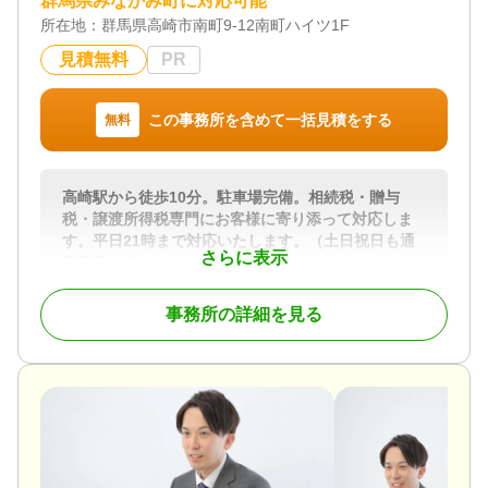
群馬県みなかみ町に対応可能
電話相談可 / 訪問可 / 土日相談可 / 初回相談無料 / 18
所在地：
群馬県高崎市南町9-12南町ハイツ1F
時以降相談可 / オンライン面談可 / 事務所面談可
見積無料
PR
この事務所を含めて一括見積をする
無料
高崎駅から徒歩10分。駐車場完備。相続税・贈与
税・譲渡所得税専門にお客様に寄り添って対応しま
す。平日21時まで対応いたします。（土日祝日も通
さらに表示
常営業しております）
国税の資産課税務署に36年間従事し特別国税調査官
事務所の詳細を見る
18年の経験を生かした代表税理士本人が対応しま
す。
知識と経験が豊富だからこそ相続税申告に自信があ
ります。
また、相続税法は難易度が高く税制の中でも難しく
苦手としている税理士が多い税法です。
当事務所はまさしく相続税に特化しております。