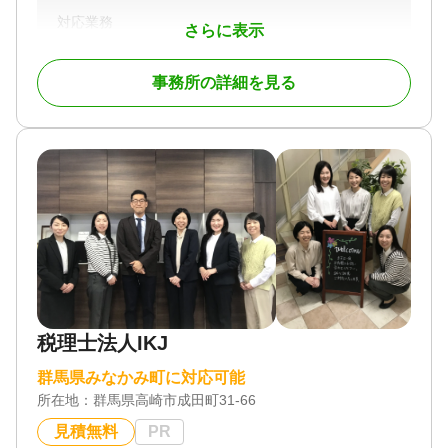
対応業務
さらに表示
遺言書 / 遺産分割 / 相続財産調査 / 相続登記 / 相続放
棄 / 家族信託 / 相続手続き / 銀行手続き / 戸籍収集 /
相続人調査 / 生前贈与（不動産名義変更）
事務所の詳細を見る
対応体制
電話相談可 / 訪問可 / 土日相談可 / 初回相談無料 / 18
時以降相談可 / オンライン面談可 / 事務所面談可
税理士法人IKJ
群馬県みなかみ町に対応可能
所在地：
群馬県高崎市成田町31-66
見積無料
PR