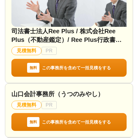
対応地域
関東全域・長野県
対応業務
遺産分割 / 相続財産調査 / 相続税申告 / 相続手続き
司法書士法人Ree Plus / 株式会社Ree
対応体制
Plus（不動産鑑定）/ Ree Plus行政書士
電話相談可 / 訪問可 / 土日相談可 / 18時以降相談可 /
事務所面談可
事務所
見積無料
PR
この事務所を含めて一括見積をする
無料
山口会計事務所（うつのみやし）
見積無料
PR
この事務所を含めて一括見積をする
無料