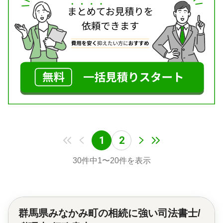
1
2
30
件中
1
〜
20
件を表示
群馬県みなかみ町の
相続に強い司法書士/