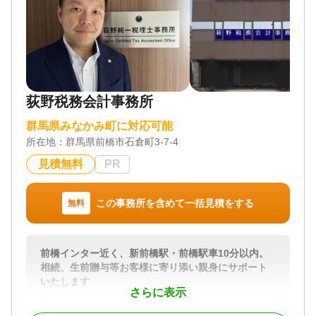
荻野税務会計事務所
群馬県みなかみ町に対応可能
所在地：
群馬県前橋市石倉町3-7-4
見積無料
PR
この事務所を含めて一括見積をする
無料
前橋インター近く、新前橋駅・前橋駅車10分以内。
相続、生前贈与等お客様に寄り添い親身にサポート
いたします
さらに表示
相続税の申告は個人をゆっくり悼む間もなく期限が
迫ってしまうものです。財産が何もないと思ってい