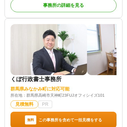
事務所の詳細を見る
ても、後から申告の必要なものが出てきて慌ててし
まう事があります。
当事務所では相続の申告件数も多く安心してお任せ
いただけます。
いざという時に備える為の事前のご相談も、
お亡くなりになってからのご相談も、
財産目録から路線価による土地評価など、申告まで
一貫してサポートさせていただきます。
対応地域
群県全域 その他近隣の県
対応業務
くぼ行政書士事務所
生前贈与 / 相続税申告 / 相続手続き
対応体制
群馬県みなかみ町に対応可能
電話相談可 / 訪問可 / 土日相談可 / 初回相談無料 / 18
所在地：
群馬県高崎市天神町23FUJオフィシイズ101
時以降相談可 / オンライン面談可 / 事務所面談可
見積無料
PR
この事務所を含めて一括見積をする
無料