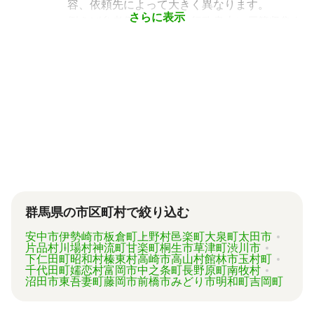
やトラブルになっている場合は弁護士というよ
容、依頼先によって大きく異なります。
うに状況別に頼むのがベストです。
さらに表示
例えば参考価格として、行政書士に戸籍収集を
頼むと 2～3万円、遺産分割協議書の作成 5～
10万円、司法書士に相続登記を頼むと 6～8万
円などがあります。
代行業者各々のパッケージプランもあります
が、内容がバラバラで比較しづらく、自分に必
要な手続きに過不足がないか目安をつけること
が難しい状況です。
「相続費用見積ガイド」では、相続手続きに強
い専門家に、無料で一括見積依頼が可能です。
ご自身の状況ではいくら費用がかかるのか、ま
ずは見積を取り寄せてみましょう。
群馬県の市区町村で絞り込む
安中市
伊勢崎市
板倉町
上野村
邑楽町
大泉町
太田市
片品村
川場村
神流町
甘楽町
桐生市
草津町
渋川市
下仁田町
昭和村
榛東村
高崎市
高山村
館林市
玉村町
千代田町
嬬恋村
富岡市
中之条町
長野原町
南牧村
沼田市
東吾妻町
藤岡市
前橋市
みどり市
明和町
吉岡町