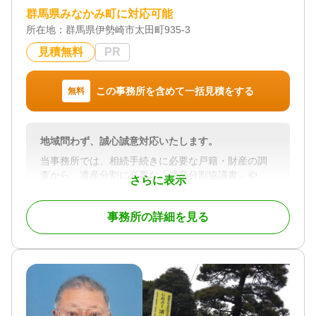
サポート
群馬県みなかみ町に対応可能
・ 遺言の執行 など
所在地：
群馬県伊勢崎市太田町935-3
相続手続きにおける不動産の取り扱いは、特に重
要です。
見積無料
PR
煩雑な書類手続きや法的な手続きをスムーズに進
めるために、専門家にお任せください。
当事務所では、
この事務所を含めて一括見積をする
無料
・ 不動産業務兼業の行政書士が、相続手続きを一
貫してサポート
・ 初回相談無料、2回目・3回目の相談でも無料対応
地域問わず、誠心誠意対応いたします。
可
など、安心してご相談いただけます
当事務所では、相続手続きに必要な戸籍・財産の調
相続に関するご不明点やお困りのことがあれば、ど
査から、遺産分割に必要な「遺産分割協議書」や
さらに表示
うぞお気軽にご相談ください。
「遺言書」の作成までトータルにサポート。
さらに遺産分割協議書を公正証書にする（公的な書
事務所の詳細を見る
類として登録する）サポートや、公証人との打ち合
対応地域
わせなどのサポートもしています。
群馬県 埼玉県北部
お客様一人ひとりのご事情にあった解決方法をご提
対応業務
案いたします。
遺言書 / 遺産分割 / 相続財産調査 / 成年後見 / 相続手
続き / 銀行手続き / 戸籍収集 / 相続人調査
対応地域
対応体制
群馬県・埼玉県北部・栃木県西部