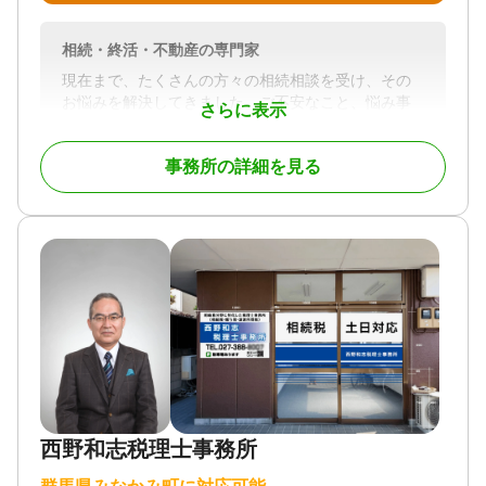
相続・終活・不動産の専門家
現在まで、たくさんの方々の相続相談を受け、その
お悩みを解決してきました。ご不安なこと、悩み事
さらに表示
は、人それぞれです。しかし、生前からご自身の亡
くなった後のことに向き合い、事前に対策した方々
事務所の詳細を見る
の想いは皆さん同じでした。それは、「残された家
族や相続人が困らないようにしたい。」ということ
です。ご自身の亡くなった後の事を考えることは、
とても大変なことです。しかし、それに向き合う事
で、残されたご家族が故人に感謝している姿を何度
も見てきました。これからもそういったお手伝いを
していきたいと思い、開業しました。
対応地域
群馬県
対応業務
遺言書 / 遺産分割 / 生前贈与 / 相続財産調査 / 家族信
西野和志税理士事務所
託 / 相続手続き / 銀行手続き / 戸籍収集 / 相続人調査
対応体制