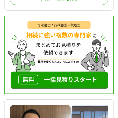
また、相続人の調査・確認、相続財産の調査、 相続
財産目録の作成 など、相続に必要な書類の作成もお
こないます。お気軽にご相談ください。
対応地域
群馬県全域と栃木県足利市
対応業務
遺言書 / 遺産分割 / 相続財産調査 / 相続手続き / 銀行
手続き / 戸籍収集 / 相続人調査
対応体制
電話相談可 / 訪問可 / 女性スタッフ対応可 / 土日相談
可 / 初回相談無料 / 18時以降相談可 / オンライン面談
可 / 事務所面談可