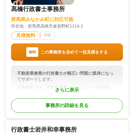
手続き / 銀行手続き / 戸籍収集 / 事業承継 / 相続人調
髙橋行政書士事務所
査 / 生前贈与（不動産名義変更）
群馬県みなかみ町に対応可能
所在地：
群馬県高崎市倉賀野町1114-2
見積無料
PR
この事務所を含めて一括見積をする
無料
不動産業兼業の行政書士が幅広い問題に親身になっ
てサポートします。
当事務所では、不動産業務（ウェルニティ不動産）
さらに表示
兼業の行政書士が、相続に関する幅広いサポートを
行います。
事務所の詳細を見る
提供するサービスは、
・ 遺言に関する相談対応、遺言書の起案、作成の
お手伝い
・ 遺産分割協議書の作成
行政書士岩井和幸事務所
・ 法定相続人の調査など円滑な分割協議に向けた