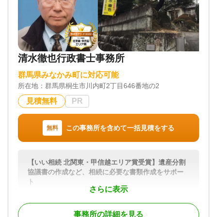
電話相談可 / 訪問可 / 土日相談可 / 初回相談無料 / 18
対応業務
時以降相談可 / オンライン面談可 / 事務所面談可
遺言書 / 遺産分割 / 生前贈与 / 相続財産調査 / 家族信
託 / 相続手続き / 銀行手続き / 戸籍収集 / 相続人調査
対応体制
電話相談可 / 訪問可 / 土日相談可 / 初回相談無料 / 18
清水徹也行政書士事務所
時以降相談可 / オンライン面談可 / 事務所面談可
群馬県みなかみ町に対応可能
所在地：
群馬県桐生市川内町2丁目646番地の2
見積無料
PR
この事務所を含めて一括見積をする
無料
【いい相続 北関東・甲信越エリア賞受賞】遺産分割
協議書の作成など、相続に必要な書類作成をサポー
ト
さらに表示
遺言書作成のサポートや遺言書がなかった場合の 遺
産分割協議書の作成など相続に関する サポートを行
事務所の詳細を見る
っております。