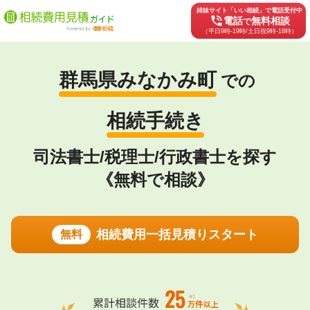
姉妹サイト「いい相続」で電話受付中
phone_in_talk
電話
無料相談
で
（平日9時-19時/土日祝9時-18時）
群馬県みなかみ町
での
相続手続き
司法書士/税理士/行政書士を探す
《無料で相談》
相続費用一括見積りスタート
無料