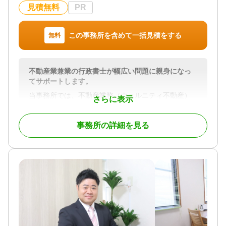
遺言書 / 遺産分割 / 相続財産調査 / 家族信託 / 相続手
見積無料
PR
続き / 銀行手続き / 戸籍収集 / 相続人調査
対応体制
この事務所を含めて一括見積をする
無料
電話相談可 / 訪問可 / 土日相談可 / 初回相談無料 / 18
時以降相談可
不動産業兼業の行政書士が幅広い問題に親身になっ
てサポートします。
当事務所では、不動産業務（ウェルニティ不動産）
さらに表示
兼業の行政書士が、相続に関する幅広いサポートを
行います。
事務所の詳細を見る
提供するサービスは、
・ 遺言に関する相談対応、遺言書の起案、作成の
お手伝い
・ 遺産分割協議書の作成
・ 法定相続人の調査など円滑な分割協議に向けた
サポート
・ 遺言の執行 など
相続手続きにおける不動産の取り扱いは、特に重
要です。
煩雑な書類手続きや法的な手続きをスムーズに進