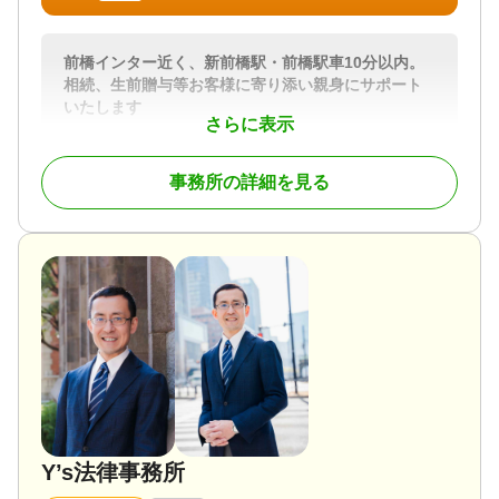
前橋インター近く、新前橋駅・前橋駅車10分以内。
相続、生前贈与等お客様に寄り添い親身にサポート
いたします
さらに表示
相続税の申告は個人をゆっくり悼む間もなく期限が
迫ってしまうものです。財産が何もないと思ってい
事務所の詳細を見る
ても、後から申告の必要なものが出てきて慌ててし
まう事があります。
当事務所では相続の申告件数も多く安心してお任せ
いただけます。
いざという時に備える為の事前のご相談も、
お亡くなりになってからのご相談も、
財産目録から路線価による土地評価など、申告まで
一貫してサポートさせていただきます。
対応地域
群県全域 その他近隣の県
対応業務
Y’s法律事務所
生前贈与 / 相続税申告 / 相続手続き