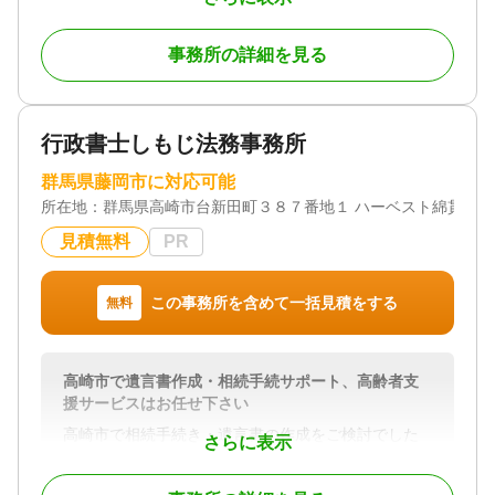
相続は人生の中でも大きな節目であり、専門的な知
識が求められる分野です。当事務所では、相続税申
事務所の詳細を見る
告はもちろん、事前の相続対策から申告後のフォロ
ーまで一貫してサポートしております。お客様一人
ひとりの状況に寄り添い、わかりやすい説明と丁寧
な対応を心がけています。初めての方でも安心して
行政書士しもじ法務事務所
ご相談いただける体制を整えておりますので、どう
ぞお気軽にお問い合わせください。
群馬県藤岡市に対応可能
所在地：
群馬県高崎市台新田町３８７番地１ ハーベスト綿貫第3
対応地域
群馬県全域
見積無料
PR
対応業務
遺言書 / 遺産分割 / 相続財産調査 / 相続税申告 / 相続
この事務所を含めて一括見積をする
無料
手続き / 銀行手続き / 戸籍収集 / 事業承継 / 相続人調
査 / 生前贈与（不動産名義変更）
高崎市で遺言書作成・相続手続サポート、高齢者支
援サービスはお任せ下さい
高崎市で相続手続き・遺言書の作成をご検討でした
さらに表示
ら、行政書士しもじ法務事務所へどうぞ。