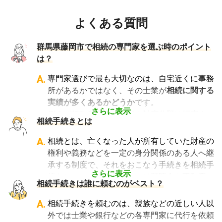
よくある質問
群馬県藤岡市で相続の専門家を選ぶ時のポイント
は？
A.
専門家選びで最も大切なのは、自宅近くに事務
所があるかではなく、その士業が
相続に関する
実績が多くあるかどうか
です。
さらに表示
例えば行政書士といっても対応分野は幅広く、
相続手続きとは
法人設立や許認可申請など法人業務を中心に行
っている行政書士に相続手続きの相談をして
A.
相続とは、亡くなった人が所有していた財産の
も、期待した結果は得られないでしょう。
権利や義務などを一定の身分関係のある人へ継
また税理士であれば、相続は税理士試験の必修
承する制度で、それをおこなう手続きを相続手
科目でないことから資格試験を取る時に選択し
さらに表示
続きといいます。具体的には預貯金や不動産、
相続手続きは誰に頼むのがベスト？
ていない人にとっては専門外となります。
借金なども含めた亡くなった人の財産を配偶者
よって、相続手続きを専門に行っている士業
や子どもなどの相続人に引き継ぐ手続きのこと
A.
相続手続きを頼むのは、親族などの近しい人以
や、相続手続きの実績が多数ある士業を選ぶこ
です。相続手続きが大変と言われるのは、その
外では士業や銀行などの各専門家に代行を依頼
とが、スムーズで間違いのない相続手続きのた