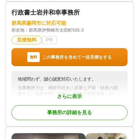
知識と経験が豊富だからこそ相続税申告に自信があ
ります。
行政書士岩井和幸事務所
また、相続税法は難易度が高く税制の中でも難しく
苦手としている税理士が多い税法です。
群馬県藤岡市に対応可能
当事務所はまさしく相続税に特化しております。
所在地：
群馬県伊勢崎市太田町935-3
見積無料
PR
対応地域
関東全域・長野県
対応業務
この事務所を含めて一括見積をする
無料
遺産分割 / 相続財産調査 / 相続税申告 / 相続手続き
対応体制
電話相談可 / 訪問可 / 土日相談可 / 18時以降相談可 /
地域問わず、誠心誠意対応いたします。
事務所面談可
当事務所では、相続手続きに必要な戸籍・財産の調
査から、遺産分割に必要な「遺産分割協議書」や
さらに表示
「遺言書」の作成までトータルにサポート。
さらに遺産分割協議書を公正証書にする（公的な書
事務所の詳細を見る
類として登録する）サポートや、公証人との打ち合
わせなどのサポートもしています。
お客様一人ひとりのご事情にあった解決方法をご提
案いたします。