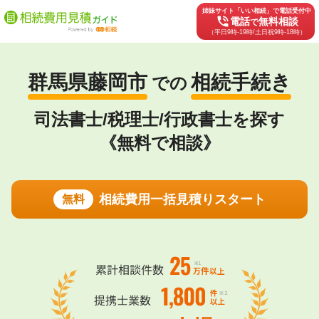
姉妹サイト「いい相続」で電話受付中
phone_in_talk
電話
無料相談
で
（平日9時-19時/土日祝9時-18時）
群馬県藤岡市
相続手続き
での
司法書士/税理士/行政書士を探す
《無料で相談》
相続費用一括見積りスタート
無料