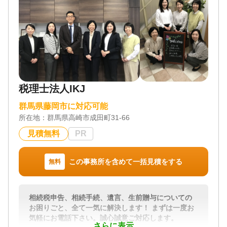
対応地域
群馬県・埼玉県北部・栃木県西部
対応業務
遺言書 / 遺産分割 / 生前贈与 / 相続財産調査 / 家族信
託 / 相続手続き / 銀行手続き / 戸籍収集 / 相続人調査
対応体制
電話相談可 / 訪問可 / 土日相談可 / 初回相談無料 / 18
税理士法人IKJ
時以降相談可 / オンライン面談可 / 事務所面談可
群馬県藤岡市に対応可能
所在地：
群馬県高崎市成田町31-66
見積無料
PR
この事務所を含めて一括見積をする
無料
相続税申告、相続手続、遺言、生前贈与についての
お困りごと、全て一気に解決します！ まずは一度お
気軽にお電話下さい。誠心誠意ご対応します。
さらに表示