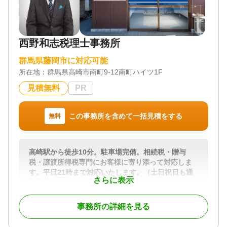
西野和志税理士事務所
群馬県藤岡市に対応可能
所在地：
群馬県高崎市南町9-12南町ハイツ1F
見積無料
PR
この事務所を含めて一括見積をする
無料
高崎駅から徒歩10分。駐車場完備。相続税・贈与
税・譲渡所得税専門にお客様に寄り添って対応しま
す。平日21時まで対応いたします。（土日祝日も通
さらに表示
常営業しております）
国税の資産課税務署に36年間従事し特別国税調査官
事務所の詳細を見る
18年の経験を生かした代表税理士本人が対応しま
す。