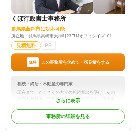
めるために、専門家にお任せください。
当事務所では、
・ 不動産業務兼業の行政書士が、相続手続きを一
くぼ行政書士事務所
貫してサポート
・ 初回相談無料、2回目・3回目の相談でも無料対応
群馬県藤岡市に対応可能
可
所在地：
群馬県高崎市天神町23FUJオフィシイズ101
など、安心してご相談いただけます
相続に関するご不明点やお困りのことがあれば、ど
見積無料
PR
うぞお気軽にご相談ください。
この事務所を含めて一括見積をする
無料
対応地域
群馬県 埼玉県北部
対応業務
相続・終活・不動産の専門家
遺言書 / 遺産分割 / 相続財産調査 / 成年後見 / 相続手
続き / 銀行手続き / 戸籍収集 / 相続人調査
現在まで、たくさんの方々の相続相談を受け、その
お悩みを解決してきました。ご不安なこと、悩み事
対応体制
さらに表示
は、人それぞれです。しかし、生前からご自身の亡
電話相談可 / 訪問可 / 土日相談可 / 初回相談無料 / 18
くなった後のことに向き合い、事前に対策した方々
時以降相談可 / オンライン面談可 / 事務所面談可
事務所の詳細を見る
の想いは皆さん同じでした。それは、「残された家
族や相続人が困らないようにしたい。」ということ
です。ご自身の亡くなった後の事を考えることは、
とても大変なことです。しかし、それに向き合う事