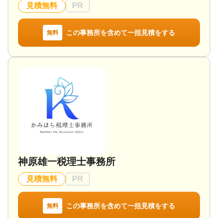
対応体制
見積無料
PR
電話相談可 / 訪問可 / 土日相談可 / 初回相談無料 / 18
時以降相談可 / オンライン面談可 / 事務所面談可
この事務所を含めて一括見積をする
無料
神原雄一税理士事務所
見積無料
PR
この事務所を含めて一括見積をする
無料