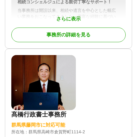
相続コンシェルジュによる親切丁寧なサポート！
当事務所は開設以来、相続や遺言を中心とした幅広
い業務をおこなってきました。豊富な経験に基づい
さらに表示
たきめ細かな相談対応で、地域の皆様のお悩みを解
消すべく努めております。また、相続コンシェルジ
事務所の詳細を見る
ュとして、相続に関することは何でも相談できるの
も強みです。初回相談料無料なので、小さなお悩み
でも気軽にご相談ください。
事務所はJR高崎駅より車で15分ほどの場所にありま
す。駅から少し遠めですが、訪問相談や電話相談が
可能なので、ご安心ください。
19時以降や土日相談など個々の事情にあわせたきめ
細かい対応をいたします。
また複数の司法書士、税理士、土地家屋調査士、社
会保険労務士、弁護士などと幅広く提携しておりま
す。不動産名義変更、相続税、未登記建物、相続争
髙橋行政書士事務所
いなどもご相談ください。それぞれふさわしいプロ
フェショナルをご紹介させていただきます。
群馬県藤岡市に対応可能
所在地：
群馬県高崎市倉賀野町1114-2
対応業務