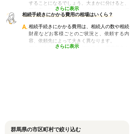
複雑さや手続きの多さにあります。加えて役所
することになるでしょう。大まかに分けると、
めに非常に重要になります。
や銀行などに出向くことも多いことから時間も
さらに表示
不動産に関する相続手続き全般は司法書士、戸
相続費用見積ガイドでは、
相続手続きに強い経
相続手続きにかかる費用の相場はいくら？
手間もかかります。専門家に任せればそういっ
籍謄本の収集、預貯金口座・車などの名義変更
験豊富な複数の専門家に、無料で一括見積依頼
た煩わしさを大幅に減らすことができます。
手続きを任せたい場合は行政書士、相続税申告
A.
相続手続きにかかる費用は、相続人の数や相続
が可能
です。専門家選びでお困りの方は、まず
や節税対策の検討は税理士、相続人の間で争い
財産などお客様ごとのご状況と、依頼する内
は
一括見積依頼からお問合せ
ください。
やトラブルになっている場合は弁護士というよ
容、依頼先によって大きく異なります。
うに状況別に頼むのがベストです。
さらに表示
例えば参考価格として、行政書士に戸籍収集を
頼むと 2～3万円、遺産分割協議書の作成 5～
10万円、司法書士に相続登記を頼むと 6～8万
円などがあります。
代行業者各々のパッケージプランもあります
が、内容がバラバラで比較しづらく、自分に必
要な手続きに過不足がないか目安をつけること
が難しい状況です。
「相続費用見積ガイド」では、相続手続きに強
い専門家に、無料で一括見積依頼が可能です。
ご自身の状況ではいくら費用がかかるのか、ま
ずは見積を取り寄せてみましょう。
群馬県の市区町村で絞り込む