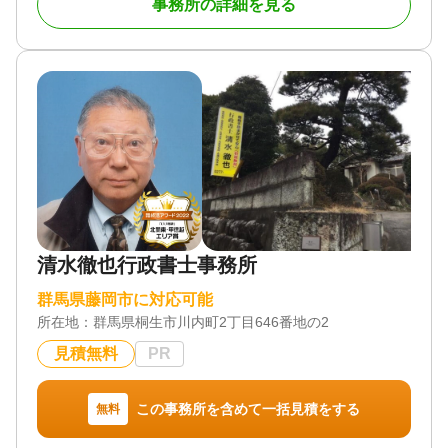
事務所の詳細を見る
ご家族に最後の想いを伝えるために遺言書の作成を
検討してみてはいかがでしょうか
お客様の想い、希望をお聞かせください その想い
希望を込めた遺言書を作成致します。
私は、お客様に寄り添う街の法律家として遺言書で
皆様の想いを形にします。
初回相談無料ですので、お気軽にお問い合わせくだ
さい。
対応業務
遺言書 / 遺産分割 / 相続財産調査 / 相続手続き / 銀行
手続き / 戸籍収集 / 相続人調査
清水徹也行政書士事務所
対応体制
群馬県藤岡市に対応可能
訪問可 / 初回相談無料
所在地：
群馬県桐生市川内町2丁目646番地の2
見積無料
PR
この事務所を含めて一括見積をする
無料