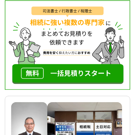
で、残されたご家族が故人に感謝している姿を何度
も見てきました。これからもそういったお手伝いを
していきたいと思い、開業しました。
対応地域
群馬県
対応業務
遺言書 / 遺産分割 / 生前贈与 / 相続財産調査 / 家族信
託 / 相続手続き / 銀行手続き / 戸籍収集 / 相続人調査
対応体制
電話相談可 / 訪問可 / 土日相談可 / 初回相談無料 / 18
時以降相談可 / オンライン面談可 / 事務所面談可