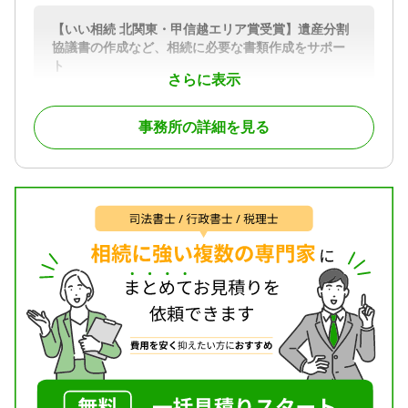
【いい相続 北関東・甲信越エリア賞受賞】遺産分割
協議書の作成など、相続に必要な書類作成をサポー
ト
さらに表示
遺言書作成のサポートや遺言書がなかった場合の 遺
産分割協議書の作成など相続に関する サポートを行
事務所の詳細を見る
っております。
また、相続人の調査・確認、相続財産の調査、 相続
財産目録の作成 など、相続に必要な書類の作成もお
こないます。お気軽にご相談ください。
対応地域
群馬県全域と栃木県足利市
対応業務
遺言書 / 遺産分割 / 相続財産調査 / 相続手続き / 銀行
手続き / 戸籍収集 / 相続人調査
対応体制
電話相談可 / 訪問可 / 女性スタッフ対応可 / 土日相談
可 / 初回相談無料 / 18時以降相談可 / オンライン面談
可 / 事務所面談可