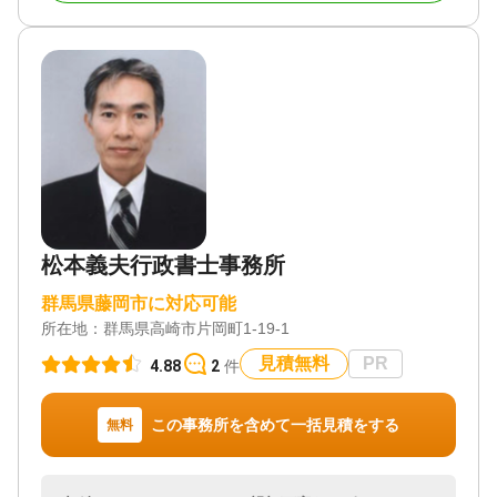
対応体制
電話相談可 / 訪問可 / 土日相談可 / 初回相談無料 / 18
時以降相談可 / オンライン面談可 / 事務所面談可
松本義夫行政書士事務所
群馬県藤岡市に対応可能
所在地：
群馬県高崎市片岡町1-19-1
見積無料
PR
4.88
2
件
この事務所を含めて一括見積をする
無料