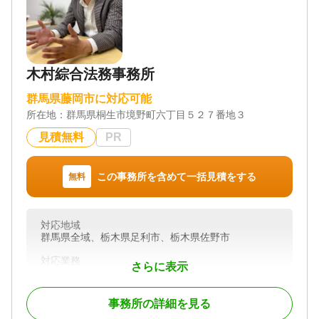
木村綜合法務事務所
群馬県藤岡市に対応可能
所在地：
群馬県桐生市境野町六丁目５２７番地３
見積無料
PR
この事務所を含めて一括見積をする
無料
対応地域
群馬県全域、栃木県足利市、栃木県佐野市
対応業務
さらに表示
遺言書 / 遺産分割 / 相続財産調査 / 相続登記 / 相続放
棄 / 家族信託 / 相続手続き / 銀行手続き / 戸籍収集 /
相続人調査 / 生前贈与（不動産名義変更）
事務所の詳細を見る