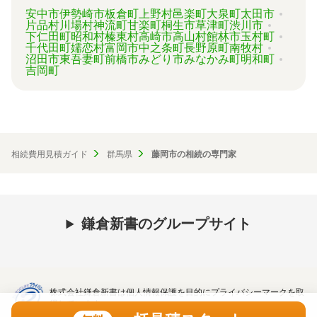
安中市
伊勢崎市
板倉町
上野村
邑楽町
大泉町
太田市
片品村
川場村
神流町
甘楽町
桐生市
草津町
渋川市
下仁田町
昭和村
榛東村
高崎市
高山村
館林市
玉村町
千代田町
嬬恋村
富岡市
中之条町
長野原町
南牧村
沼田市
東吾妻町
前橋市
みどり市
みなかみ町
明和町
吉岡町
相続費用見積ガイド
群馬県
藤岡市の相続の専門家
鎌倉新書のグループサイト
株式会社鎌倉新書は個人情報保護を目的にプライバシーマークを取
得しています。