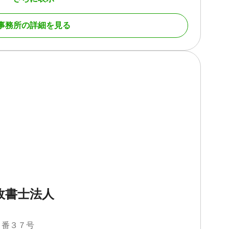
ー・丁寧に対応いたします。
続財産調査 / 相続税申告 / 相続放棄 / 家族信託 / 相続手続
事務所の詳細を見る
名義変更）
応可 / 初回相談無料 / 事務所面談可
続財産調査 / 相続登記 / 相続放棄 / 成年後見 / 相続手続き
集 / 相続人調査 / 生前贈与（不動産名義変更）
土日相談可 / 初回相談無料 / 18時以降相談可 / 事務所面談
政書士法人
２番３７号