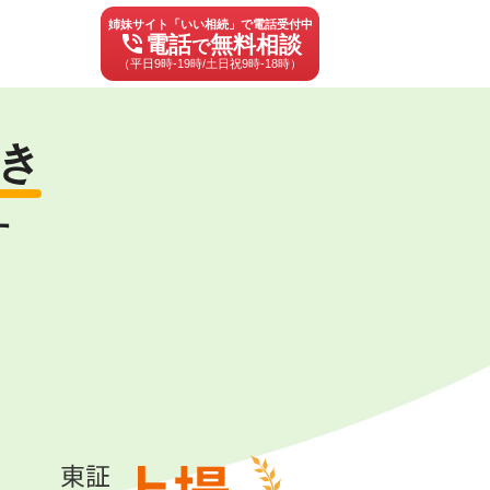
姉妹サイト「いい相続」で電話受付中
phone_in_talk
電話
無料相談
で
（平日9時-19時/土日祝9時-18時）
き
す