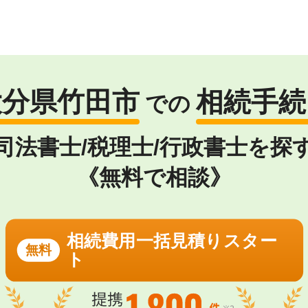
大分県竹田市
相続手続
での
司法書士/税理士/行政書士を探
《無料で相談》
相続費用一括見積りスター
無料
ト