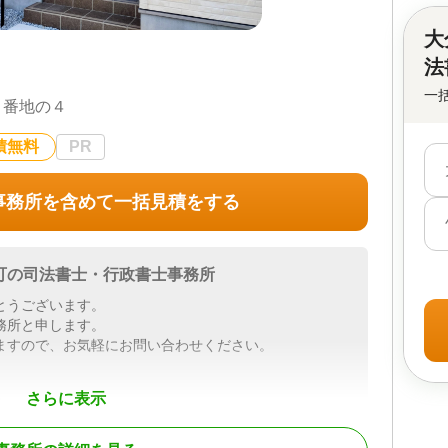
大
法
一
８番地の４
積無料
PR
事務所を含めて一括見積をする
可の司法書士・行政書士事務所
とうございます。
務所と申します。
ますので、お気軽にお問い合わせください。
さらに表示
士です。
かに対応し、分かりやすい言葉で丁寧な説明を心がけ
、最善の解決策を提案することで、安心と信頼を提供い