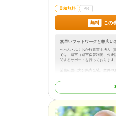
見積無料
PR
無料
この
素早いフットワークと幅広い
べっぷ・ふくおか行政書士法人（
では、遺言（遺言保管制度、公正
関するサポートを行っております
業務範囲は大分県内全域。案件や
することも可能です。
全国の相続人の方からご依頼実績
おります。
遺言・相続手続き専門の担当スタ
対応地域
大分県