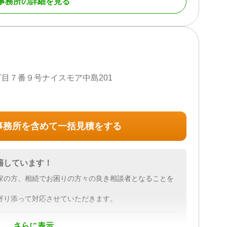
事務所の詳細を見る
応し、変わりゆく社会の中で最適なコンサルティング
の専門家として、常に学び続ける姿勢で、お客様の財産
たします。
目７番９号ナイスモア中島201
相談
が専任担当として、業務完了まで丁寧にサポートいたし
っておりません。
可能です。
事務所を含めて一括見積をする
員変更、売買、贈与、成年後見、債務整理等のご相談も
をご提案いたします。
籍しています！
れたノウハウで高難度な案件にも対応が可能です。
家の方、相続でお困りの方々の良き相談者となることを
相談も可能
寄り添って対応させていただきます。
心してご相談頂けます。 また、ご自宅などお客様が希望
での相談も可能です。
さらに表示