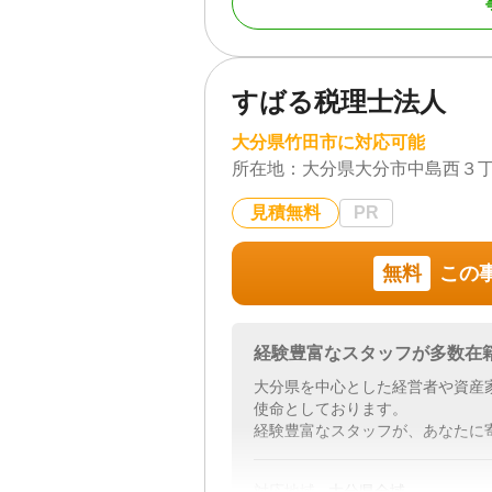
たします。
また、最新の法律改正にも常に対
サービスを提供しています。法律
と家族の未来を全力でサポートい
すばる税理士法人
▼当事務所の強み
大分県竹田市に対応可能
所在地：
大分県大分市中島西３丁
1 専門家（国家資格者）による
経験豊富な専門家（国家資格者）
見積無料
PR
ます。無資格者での相談対応は行
2 相続・遺言・以外のご相談も
無料
この
相続・遺言以外でも会社設立、役
可能です。お客様に最適な解決策
3 豊富な相談実績・ノウハウ
経験豊富なスタッフが多数在
１７年間の豊富な経験から蓄積さ
大分県を中心とした経営者や資産
使命としております。
4 土日祝祭や夜間の相談、出張
経験豊富なスタッフが、あなたに
お仕事などでお忙しい方でも、安
する場所で相談ができます。電話
対応地域
大分県全域