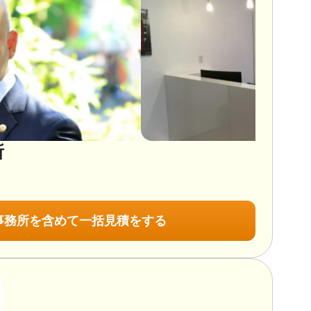
続財産調査 / 相続手続き / 銀行手続き / 戸籍収集 / 相続人
女性スタッフ対応可 / 土日相談可 / 初回相談無料 / 18時以
面談可 / 事務所面談可
所
事務所を含めて一括見積をする