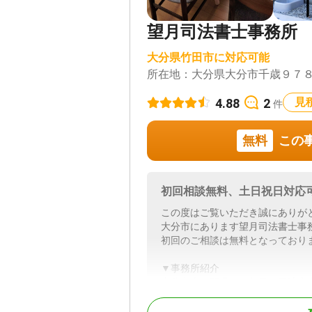
望月司法書士事務所
大分県竹田市に対応可能
所在地：
大分県大分市千歳９７
4.88
2
見
件
無料
この
初回相談無料、土日祝日対応
この度はご覧いただき誠にありが
大分市にあります望月司法書士事
初回のご相談は無料となっており
▼事務所紹介
大分市内の開業１７年目の司法書
お客様一人ひとりのニーズに細や
ています。お客様の立場に立って