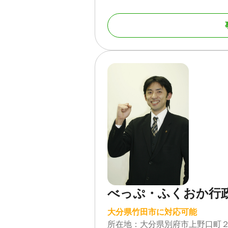
5 スピード対応
お急ぎのお手続きでもスピーディ
対応業務
遺言書 / 遺産分割 / 相
き / 生前贈与（不動産
対応地域
大分県全域
対応体制
訪問可 / 女性スタッフ対
対応業務
遺言書 / 遺産分割 / 相
/ 銀行手続き / 戸籍収
対応体制
電話相談可 / 訪問可 / 
可
べっぷ・ふくおか行
大分県竹田市に対応可能
所在地：
大分県別府市上野口町