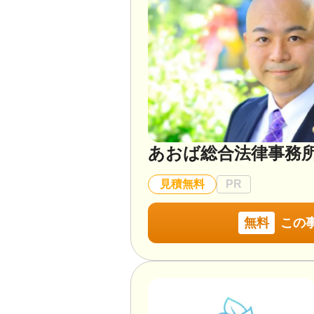
対応業務
遺言書 / 遺産分割 / 相
調査
対応体制
電話相談可 / 訪問可 / 
降相談可 / オンライン
あおば総合法律事務
見積無料
PR
無料
この