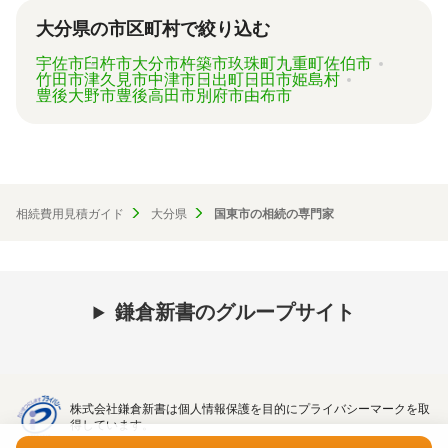
ずは見積を取り寄せてみましょう。
大分県の市区町村で絞り込む
宇佐市
臼杵市
大分市
杵築市
玖珠町
九重町
佐伯市
竹田市
津久見市
中津市
日出町
日田市
姫島村
豊後大野市
豊後高田市
別府市
由布市
相続費用見積ガイド
大分県
国東市の相続の専門家
鎌倉新書のグループサイト
株式会社鎌倉新書は個人情報保護を目的にプライバシーマークを取
得しています。