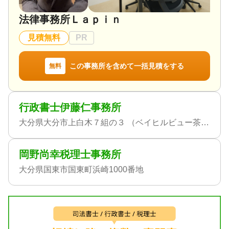
法律事務所Ｌａｐｉｎ
見積無料
PR
この事務所を含めて一括見積をする
無料
行政書士伊藤仁事務所
大分県大分市上白木７組の３ （ベイヒルビュー茶屋ヶ台７０１）
岡野尚幸税理士事務所
大分県国東市国東町浜崎1000番地