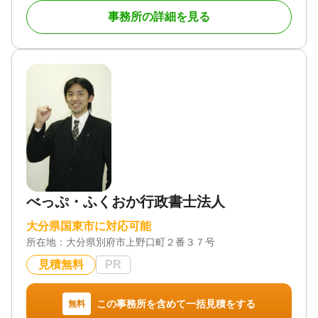
初回のご相談は無料となっておりますので、お気軽
事務所の詳細を見る
にお問い合わせください。
▼事務所紹介
大分市内の開業１７年目の司法書士です。
お客様一人ひとりのニーズに細やかに対応し、分
かりやすい言葉で丁寧な説明を心がけています。お
客様の立場に立って、最善の解決策を提案すること
で、安心と信頼を提供いたします。
また、最新の法律改正にも常に対応し、変わりゆ
く社会の中で最適なコンサルティングサービスを提
供しています。法律の専門家として、常に学び続け
る姿勢で、お客様の財産と家族の未来を全力でサポ
ートいたします。
べっぷ・ふくおか行政書士法人
▼当事務所の強み
大分県国東市に対応可能
所在地：
大分県別府市上野口町２番３７号
1 専門家（国家資格者）による相談
経験豊富な専門家（国家資格者）が専任担当とし
見積無料
PR
て、業務完了まで丁寧にサポートいたします。無資
格者での相談対応は行っておりません。
この事務所を含めて一括見積をする
無料
2 相続・遺言・以外のご相談も可能です。