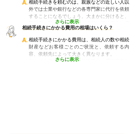
や子どもなどの相続人に引き継ぐ手続きのこと
A.
相続手続きを頼むのは、親族などの近しい人以
や、相続手続きの実績が多数ある士業を選ぶこ
です。相続手続きが大変と言われるのは、その
外では士業や銀行などの各専門家に代行を依頼
とが、スムーズで間違いのない相続手続きのた
複雑さや手続きの多さにあります。加えて役所
することになるでしょう。大まかに分けると、
めに非常に重要になります。
や銀行などに出向くことも多いことから時間も
さらに表示
不動産に関する相続手続き全般は司法書士、戸
相続費用見積ガイドでは、
相続手続きに強い経
相続手続きにかかる費用の相場はいくら？
手間もかかります。専門家に任せればそういっ
籍謄本の収集、預貯金口座・車などの名義変更
験豊富な複数の専門家に、無料で一括見積依頼
た煩わしさを大幅に減らすことができます。
手続きを任せたい場合は行政書士、相続税申告
A.
相続手続きにかかる費用は、相続人の数や相続
が可能
です。専門家選びでお困りの方は、まず
や節税対策の検討は税理士、相続人の間で争い
財産などお客様ごとのご状況と、依頼する内
は
一括見積依頼からお問合せ
ください。
やトラブルになっている場合は弁護士というよ
容、依頼先によって大きく異なります。
うに状況別に頼むのがベストです。
さらに表示
例えば参考価格として、行政書士に戸籍収集を
頼むと 2～3万円、遺産分割協議書の作成 5～
10万円、司法書士に相続登記を頼むと 6～8万
円などがあります。
代行業者各々のパッケージプランもあります
が、内容がバラバラで比較しづらく、自分に必
要な手続きに過不足がないか目安をつけること
が難しい状況です。
「相続費用見積ガイド」では、相続手続きに強
い専門家に、無料で一括見積依頼が可能です。
ご自身の状況ではいくら費用がかかるのか、ま