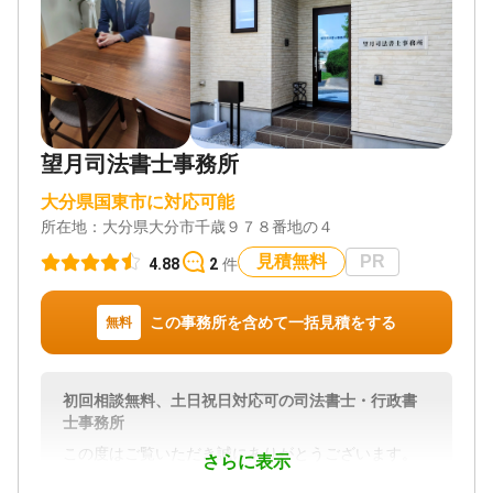
望月司法書士事務所
大分県国東市に対応可能
所在地：
大分県大分市千歳９７８番地の４
見積無料
PR
4.88
2
件
この事務所を含めて一括見積をする
無料
初回相談無料、土日祝日対応可の司法書士・行政書
士事務所
この度はご覧いただき誠にありがとうございます。
さらに表示
大分市にあります望月司法書士事務所と申します。