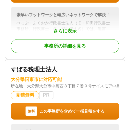
相続・遺言以外でも会社設立、役員変更、売買、贈
与、成年後見、債務整理等のご相談も可能です。お
素早いフットワークと幅広いネットワークで解決！
客様に最適な解決策をご提案いたします。
べっぷ・ふくおか行政書士法人（旧・和田行政書士
3 豊富な相談実績・ノウハウ
事務所、行政書士１名、補助者１名）では、遺言
さらに表示
１７年間の豊富な経験から蓄積されたノウハウで高
（遺言保管制度、公正証書遺言含む）・相続手続
難度な案件にも対応が可能です。
（遺産分割協議書作成等）に関するサポートを行っ
事務所の詳細を見る
ております。
4 土日祝祭や夜間の相談、出張相談も可能
お仕事などでお忙しい方でも、安心してご相談頂け
業務範囲は大分県内全域。案件やお客様のご事情に
ます。 また、ご自宅などお客様が希望する場所で相
よっては、こちらから担当者がお伺いすることも可
すばる税理士法人
談ができます。電話での相談も可能です。
能です。
全国の相続人の方からご依頼実績多数です。フット
大分県国東市に対応可能
5 スピード対応
ワークが軽く迅速な手続きを心がけております。
所在地：
お急ぎのお手続きでもスピーディー・丁寧に対応い
大分県大分市中島西３丁目７番９号ナイスモア中島201
たします。
遺言・相続手続き専門の担当スタッフがきめ細かく
見積無料
PR
サポート致します。
対応地域
大分県全域
この事務所を含めて一括見積をする
無料
対応地域
大分県
対応業務
遺言書 / 遺産分割 / 相続財産調査 / 相続登記 / 相続放
対応業務