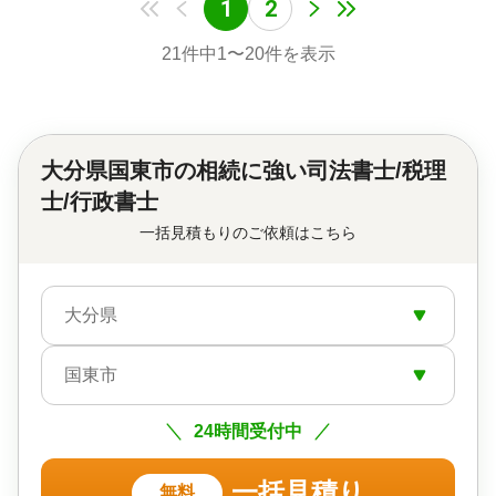
1
2
21
件中
1
〜
20
件を表示
大分県国東市の
相続に強い司法書士/税理
士/行政書士
一括見積もりのご依頼はこちら
大分県
国東市
24時間受付中
一括見積り
無料