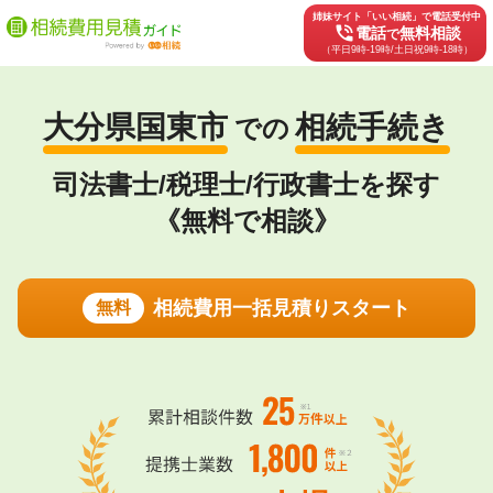
姉妹サイト「いい相続」で電話受付中
phone_in_talk
電話
無料相談
で
（平日9時-19時/土日祝9時-18時）
大分県国東市
相続手続き
での
司法書士/税理士/行政書士を探す
《無料で相談》
相続費用一括見積りスタート
無料