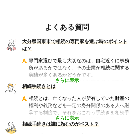
よくある質問
大分県国東市で相続の専門家を選ぶ時のポイント
は？
A.
専門家選びで最も大切なのは、自宅近くに事務
所があるかではなく、その士業が
相続に関する
実績が多くあるかどうか
です。
さらに表示
例えば行政書士といっても対応分野は幅広く、
相続手続きとは
法人設立や許認可申請など法人業務を中心に行
っている行政書士に相続手続きの相談をして
A.
相続とは、亡くなった人が所有していた財産の
も、期待した結果は得られないでしょう。
権利や義務などを一定の身分関係のある人へ継
また税理士であれば、相続は税理士試験の必修
承する制度で、それをおこなう手続きを相続手
科目でないことから資格試験を取る時に選択し
さらに表示
続きといいます。具体的には預貯金や不動産、
相続手続きは誰に頼むのがベスト？
ていない人にとっては専門外となります。
借金なども含めた亡くなった人の財産を配偶者
よって、相続手続きを専門に行っている士業