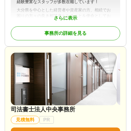
棄 / 成年後見 / 相続手続き / 銀行手続き / 戸籍収集 /
経験豊富なスタッフが多数在籍しています！
遺言書 / 遺産分割 / 相続財産調査 / 相続手続き / 銀行
相続人調査 / 生前贈与（不動産名義変更）
手続き / 戸籍収集 / 相続人調査
大分県を中心とした経営者や資産家の方、相続でお
困りの方々の良き相談者となることを使命としてお
対応体制
対応体制
さらに表示
ります。
電話相談可 / 訪問可 / 土日相談可 / 初回相談無料 / 18
電話相談可 / 訪問可 / 女性スタッフ対応可 / 土日相談
経験豊富なスタッフが、あなたに寄り添って対応さ
時以降相談可 / 事務所面談可
可 / 初回相談無料 / 18時以降相談可 / オンライン面談
事務所の詳細を見る
せていただきます。
可 / 事務所面談可
対応地域
大分県全域
対応業務
遺言書 / 遺産分割 / 相続財産調査 / 相続税申告 / 相続
放棄 / 家族信託 / 相続手続き / 生前贈与（不動産名義
変更）
対応体制
訪問可 / 女性スタッフ対応可 / 初回相談無料 / 事務所
面談可
司法書士法人中央事務所
見積無料
PR