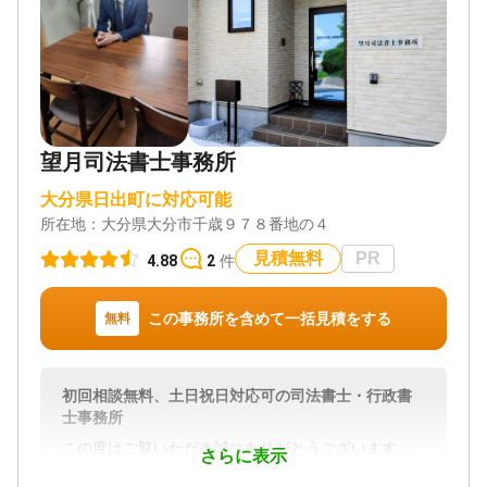
望月司法書士事務所
大分県日出町に対応可能
所在地：
大分県大分市千歳９７８番地の４
見積無料
PR
4.88
2
件
この事務所を含めて一括見積をする
無料
初回相談無料、土日祝日対応可の司法書士・行政書
士事務所
この度はご覧いただき誠にありがとうございます。
さらに表示
大分市にあります望月司法書士事務所と申します。