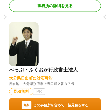
初回のご相談は無料となっておりますので、お気軽
事務所の詳細を見る
にお問い合わせください。
▼事務所紹介
大分市内の開業１７年目の司法書士です。
お客様一人ひとりのニーズに細やかに対応し、分
かりやすい言葉で丁寧な説明を心がけています。お
客様の立場に立って、最善の解決策を提案すること
で、安心と信頼を提供いたします。
また、最新の法律改正にも常に対応し、変わりゆ
く社会の中で最適なコンサルティングサービスを提
供しています。法律の専門家として、常に学び続け
る姿勢で、お客様の財産と家族の未来を全力でサポ
ートいたします。
べっぷ・ふくおか行政書士法人
▼当事務所の強み
大分県日出町に対応可能
所在地：
大分県別府市上野口町２番３７号
1 専門家（国家資格者）による相談
経験豊富な専門家（国家資格者）が専任担当とし
見積無料
PR
て、業務完了まで丁寧にサポートいたします。無資
格者での相談対応は行っておりません。
この事務所を含めて一括見積をする
無料
2 相続・遺言・以外のご相談も可能です。