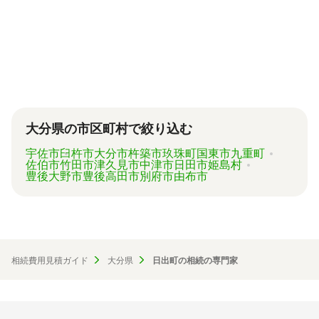
代行業者各々のパッケージプランもあります
が、内容がバラバラで比較しづらく、自分に必
要な手続きに過不足がないか目安をつけること
が難しい状況です。
「相続費用見積ガイド」では、相続手続きに強
い専門家に、無料で一括見積依頼が可能です。
ご自身の状況ではいくら費用がかかるのか、ま
ずは見積を取り寄せてみましょう。
大分県の市区町村で絞り込む
宇佐市
臼杵市
大分市
杵築市
玖珠町
国東市
九重町
佐伯市
竹田市
津久見市
中津市
日田市
姫島村
豊後大野市
豊後高田市
別府市
由布市
相続費用見積ガイド
大分県
日出町の相続の専門家