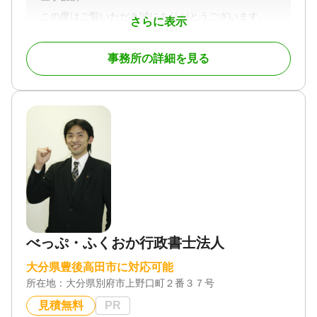
この度はご覧いただき誠にありがとうございます。
さらに表示
大分市にあります望月司法書士事務所と申します。
初回のご相談は無料となっておりますので、お気軽
事務所の詳細を見る
にお問い合わせください。
▼事務所紹介
大分市内の開業１７年目の司法書士です。
お客様一人ひとりのニーズに細やかに対応し、分
かりやすい言葉で丁寧な説明を心がけています。お
客様の立場に立って、最善の解決策を提案すること
で、安心と信頼を提供いたします。
また、最新の法律改正にも常に対応し、変わりゆ
く社会の中で最適なコンサルティングサービスを提
供しています。法律の専門家として、常に学び続け
る姿勢で、お客様の財産と家族の未来を全力でサポ
ートいたします。
べっぷ・ふくおか行政書士法人
▼当事務所の強み
大分県豊後高田市に対応可能
所在地：
大分県別府市上野口町２番３７号
1 専門家（国家資格者）による相談
経験豊富な専門家（国家資格者）が専任担当とし
見積無料
PR
て、業務完了まで丁寧にサポートいたします。無資