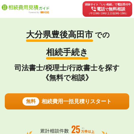
姉妹サイト「いい相続」で電話受付中
phone_in_talk
電話
無料相談
で
（平日9時-19時/土日祝9時-18時）
大分県豊後高田市
での
相続手続き
司法書士/税理士/行政書士を探す
《無料で相談》
相続費用一括見積りスタート
無料