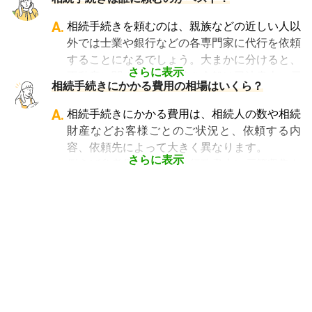
ていない人にとっては専門外となります。
借金なども含めた亡くなった人の財産を配偶者
よって、相続手続きを専門に行っている士業
や子どもなどの相続人に引き継ぐ手続きのこと
A.
相続手続きを頼むのは、親族などの近しい人以
や、相続手続きの実績が多数ある士業を選ぶこ
です。相続手続きが大変と言われるのは、その
外では士業や銀行などの各専門家に代行を依頼
とが、スムーズで間違いのない相続手続きのた
複雑さや手続きの多さにあります。加えて役所
することになるでしょう。大まかに分けると、
めに非常に重要になります。
や銀行などに出向くことも多いことから時間も
さらに表示
不動産に関する相続手続き全般は司法書士、戸
相続費用見積ガイドでは、
相続手続きに強い経
相続手続きにかかる費用の相場はいくら？
手間もかかります。専門家に任せればそういっ
籍謄本の収集、預貯金口座・車などの名義変更
験豊富な複数の専門家に、無料で一括見積依頼
た煩わしさを大幅に減らすことができます。
手続きを任せたい場合は行政書士、相続税申告
A.
相続手続きにかかる費用は、相続人の数や相続
が可能
です。専門家選びでお困りの方は、まず
や節税対策の検討は税理士、相続人の間で争い
財産などお客様ごとのご状況と、依頼する内
は
一括見積依頼からお問合せ
ください。
やトラブルになっている場合は弁護士というよ
容、依頼先によって大きく異なります。
うに状況別に頼むのがベストです。
さらに表示
例えば参考価格として、行政書士に戸籍収集を
頼むと 2～3万円、遺産分割協議書の作成 5～
10万円、司法書士に相続登記を頼むと 6～8万
円などがあります。
代行業者各々のパッケージプランもあります
が、内容がバラバラで比較しづらく、自分に必
要な手続きに過不足がないか目安をつけること
が難しい状況です。
「相続費用見積ガイド」では、相続手続きに強