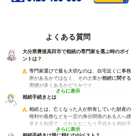
よくある質問
大分県豊後高田市で相続の専門家を選ぶ時のポイ
ントは？
A.
専門家選びで最も大切なのは、自宅近くに事務
所があるかではなく、その士業が
相続に関する
実績が多くあるかどうか
です。
さらに表示
例えば行政書士といっても対応分野は幅広く、
相続手続きとは
法人設立や許認可申請など法人業務を中心に行
っている行政書士に相続手続きの相談をして
A.
相続とは、亡くなった人が所有していた財産の
も、期待した結果は得られないでしょう。
権利や義務などを一定の身分関係のある人へ継
また税理士であれば、相続は税理士試験の必修
承する制度で、それをおこなう手続きを相続手
科目でないことから資格試験を取る時に選択し
さらに表示
続きといいます。具体的には預貯金や不動産、
相続手続きは誰に頼むのがベスト？