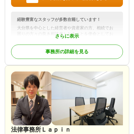
対応地域
大分県
対応業務
遺言書 / 遺産分割 / 相続財産調査 / 相続登記 / 相続放
対応業務
棄 / 成年後見 / 相続手続き / 銀行手続き / 戸籍収集 /
経験豊富なスタッフが多数在籍しています！
遺言書 / 遺産分割 / 相続財産調査 / 相続手続き / 銀行
相続人調査 / 生前贈与（不動産名義変更）
手続き / 戸籍収集 / 相続人調査
大分県を中心とした経営者や資産家の方、相続でお
困りの方々の良き相談者となることを使命としてお
対応体制
対応体制
さらに表示
ります。
電話相談可 / 訪問可 / 土日相談可 / 初回相談無料 / 18
電話相談可 / 訪問可 / 女性スタッフ対応可 / 土日相談
経験豊富なスタッフが、あなたに寄り添って対応さ
時以降相談可 / 事務所面談可
可 / 初回相談無料 / 18時以降相談可 / オンライン面談
事務所の詳細を見る
せていただきます。
可 / 事務所面談可
対応地域
大分県全域
対応業務
遺言書 / 遺産分割 / 相続財産調査 / 相続税申告 / 相続
放棄 / 家族信託 / 相続手続き / 生前贈与（不動産名義
変更）
対応体制
訪問可 / 女性スタッフ対応可 / 初回相談無料 / 事務所
面談可
法律事務所Ｌａｐｉｎ