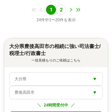
1
2
24
件中
1
〜
20
件を表示
大分県豊後高田市の
相続に強い司法書士/
税理士/行政書士
一括見積もりのご依頼はこちら
大分県
豊後高田市
24時間受付中