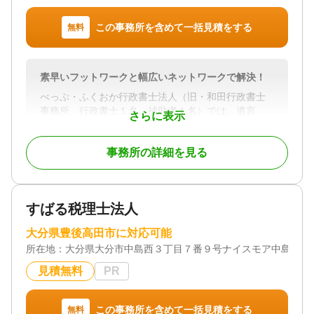
格者での相談対応は行っておりません。
この事務所を含めて一括見積をする
無料
2 相続・遺言・以外のご相談も可能です。
相続・遺言以外でも会社設立、役員変更、売買、贈
与、成年後見、債務整理等のご相談も可能です。お
素早いフットワークと幅広いネットワークで解決！
客様に最適な解決策をご提案いたします。
べっぷ・ふくおか行政書士法人（旧・和田行政書士
3 豊富な相談実績・ノウハウ
事務所、行政書士１名、補助者１名）では、遺言
さらに表示
１７年間の豊富な経験から蓄積されたノウハウで高
（遺言保管制度、公正証書遺言含む）・相続手続
難度な案件にも対応が可能です。
（遺産分割協議書作成等）に関するサポートを行っ
事務所の詳細を見る
ております。
4 土日祝祭や夜間の相談、出張相談も可能
お仕事などでお忙しい方でも、安心してご相談頂け
業務範囲は大分県内全域。案件やお客様のご事情に
ます。 また、ご自宅などお客様が希望する場所で相
よっては、こちらから担当者がお伺いすることも可
すばる税理士法人
談ができます。電話での相談も可能です。
能です。
全国の相続人の方からご依頼実績多数です。フット
大分県豊後高田市に対応可能
5 スピード対応
ワークが軽く迅速な手続きを心がけております。
所在地：
お急ぎのお手続きでもスピーディー・丁寧に対応い
大分県大分市中島西３丁目７番９号ナイスモア中島201
たします。
遺言・相続手続き専門の担当スタッフがきめ細かく
見積無料
PR
サポート致します。
対応地域
大分県全域
この事務所を含めて一括見積をする
無料