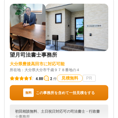
望月司法書士事務所
大分県豊後高田市に対応可能
所在地：
大分県大分市千歳９７８番地の４
見積無料
PR
4.88
2
件
この事務所を含めて一括見積をする
無料
初回相談無料、土日祝日対応可の司法書士・行政書
士事務所