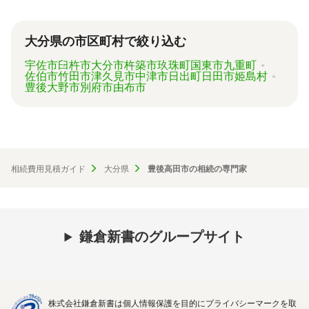
い専門家に、無料で一括見積依頼が可能です。
ご自身の状況ではいくら費用がかかるのか、ま
ずは見積を取り寄せてみましょう。
大分県の市区町村で絞り込む
宇佐市
臼杵市
大分市
杵築市
玖珠町
国東市
九重町
佐伯市
竹田市
津久見市
中津市
日出町
日田市
姫島村
豊後大野市
別府市
由布市
相続費用見積ガイド
大分県
豊後高田市の相続の専門家
鎌倉新書のグループサイト
株式会社鎌倉新書は個人情報保護を目的にプライバシーマークを取