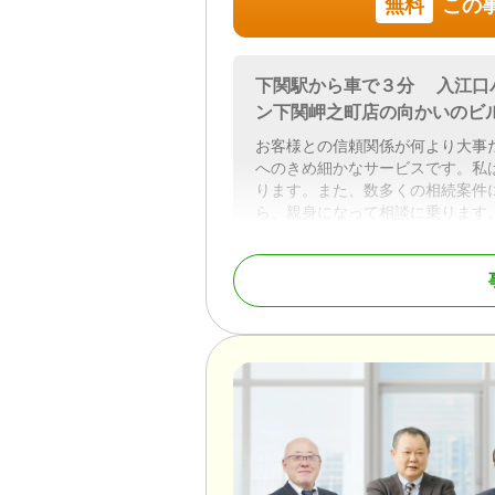
無料
この
下関駅から車で３分 入江口
ン下関岬之町店の向かいのビ
お客様との信頼関係が何より大事
へのきめ細かなサービスです。私
ります。また、数多くの相続案件
ら、親身になって相談に乗ります
対応地域
下関市とその近隣（山
対応業務
相続税申告
対応体制
事務所面談可