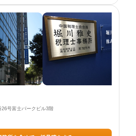
初回相談無料 / 18時以降相談可 / オンライン面談可 / 事務
番26号富士パークビル3階