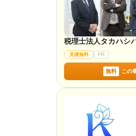
税理士法人タカハシ
見積無料
PR
無料
この