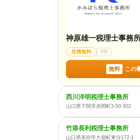
神原雄一税理士事務
見積無料
PR
無料
この
西川洋明税理士事務所
山口県下関市赤間町3-50-302
竹添長利税理士事務所
山口県美祢市大嶺町東分172-1