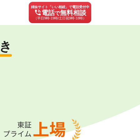
姉妹サイト「いい相続」で電話受付中
phone_in_talk
電話
無料相談
で
（平日9時-19時/土日祝9時-18時）
き