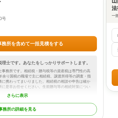
山
所
法
一
0号
事務所を含めて一括見積をする
税理士です。あなたをしっかりサポートします。
士事務所です。相続税・贈与税等の資産税は専門性の高
0年余り国税の職場で主に相続税、譲渡所得等の調査・指
務に携わってまいりました。相続税の相談や申告は確か
所に是非お任せください。生前贈与等の相続対策につい
さらに表示
事務所の詳細を見る