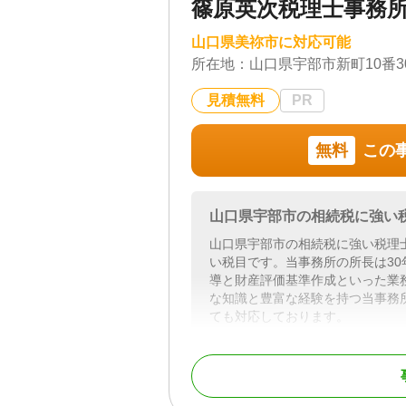
篠原英次税理士事務
山口県美祢市に対応可能
所在地：
山口県宇部市新町10番3
見積無料
PR
無料
この
山口県宇部市の相続税に強い
山口県宇部市の相続税に強い税理
い税目です。当事務所の所長は3
導と財産評価基準作成といった業
な知識と豊富な経験を持つ当事務
ても対応しております。
対応地域
山口県全域
対応業務
遺産分割 / 相続税申告