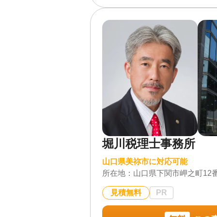
対応体制
訪問可 / 土日相談可 / 
所面談可
堀川税理士事務所
山口県美祢市に対応可能
所在地：
山口県下関市岬之町12
見積無料
PR