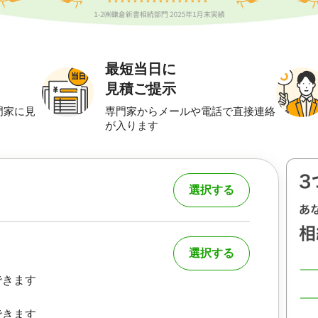
最短当日に
見積ご提示
門家に見
専門家からメールや電話で直接連絡
が入ります
選択する
選択する
できます
できます