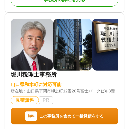
いった業務に携わってまいりました。相続税の相談
や申告は確かな知識と豊富な経験を持つ当事務所に
是非お任せください。生前贈与等の相続対策につい
ても対応しております。
対応地域
山口県全域
対応業務
遺産分割 / 相続税申告
対応体制
訪問可 / 土日相談可 / 初回相談無料 / 18時以降相談可
堀川税理士事務所
/ オンライン面談可 / 事務所面談可
山口県和木町に対応可能
所在地：
山口県下関市岬之町12番26号富士パークビル3階
見積無料
PR
この事務所を含めて一括見積をする
無料