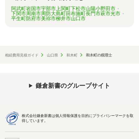
阿武町
岩国市
宇部市
上関町
下松市
山陽小野田市
下関市
周南市
周防大島町
田布施町
長門市
萩市
光市
平生町
防府市
美祢市
柳井市
山口市
相続費用見積ガイド
山口県
和木町
和木町の税理士
鎌倉新書のグループサイト
株式会社鎌倉新書は個人情報保護を目的にプライバシーマークを取
得しています。