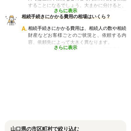
「相続費用見積ガイド」では、
相続税申告に強
複雑さや手続きの多さにあります。加えて役所
することになるでしょう。大まかに分けると、
い税理士を多数掲載しており、無料で一括見積
や銀行などに出向くことも多いことから時間も
さらに表示
不動産に関する相続手続き全般は司法書士、戸
依頼が可能です
。ぜひご利用ください。
相続手続きにかかる費用の相場はいくら？
手間もかかります。専門家に任せればそういっ
籍謄本の収集、預貯金口座・車などの名義変更
た煩わしさを大幅に減らすことができます。
手続きを任せたい場合は行政書士、相続税申告
A.
相続手続きにかかる費用は、相続人の数や相続
や節税対策の検討は税理士、相続人の間で争い
財産などお客様ごとのご状況と、依頼する内
やトラブルになっている場合は弁護士というよ
容、依頼先によって大きく異なります。
うに状況別に頼むのがベストです。
さらに表示
例えば参考価格として、行政書士に戸籍収集を
頼むと 2～3万円、遺産分割協議書の作成 5～
10万円、司法書士に相続登記を頼むと 6～8万
円などがあります。
代行業者各々のパッケージプランもあります
が、内容がバラバラで比較しづらく、自分に必
要な手続きに過不足がないか目安をつけること
が難しい状況です。
「相続費用見積ガイド」では、相続手続きに強
い専門家に、無料で一括見積依頼が可能です。
ご自身の状況ではいくら費用がかかるのか、ま
ずは見積を取り寄せてみましょう。
山口県の市区町村で絞り込む