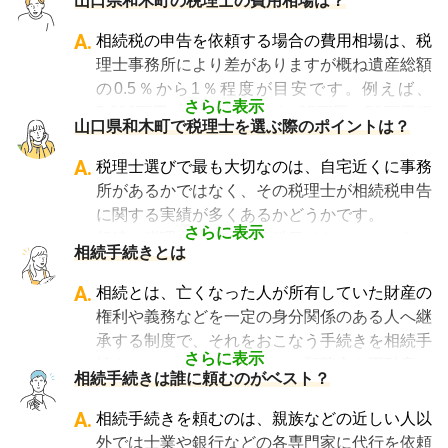
山口県和木町の税理士の費用相場は？
・特例等を適用した申告の遺産分割協議書の作
成
A.
相続税の申告を依頼する場合の費用相場は、税
・相続税の申告や準確定申告
理士事務所により差がありますが概ね遺産総額
の0.5％から1％程度が目安です。例えば、
さらに表示
5,000万円の遺産であれば、25万円～50万円程
山口県和木町で税理士を選ぶ際のポイントは？
度が目安となります。
相談料については、初回のみ無料・30分以内
A.
税理士選びで最も大切なのは、自宅近くに事務
無料・30分から1時間あたり数千円の費用がか
所があるかではなく、その税理士が相続税申告
かる、などさまざまです。
に関する実績が多くあるかどうかです。
なお相続税の申告期限ギリギリに依頼をする
さらに表示
相続は税理士試験の必修科目でないことから、
相続手続きとは
と、特急料金が上乗せされるため、注意が必要
資格試験を取る時に選択していない税理士にと
です。
っては全くの専門外となります。
A.
相続とは、亡くなった人が所有していた財産の
「相続費用見積ガイド」では、
相続税申告に強
そのため相続税を専門に扱う税理士事務所や、
権利や義務などを一定の身分関係のある人へ継
い税理士に、無料で一括見積依頼が可能です
。
相続税申告の経験が豊富な税理士事務所を選ぶ
承する制度で、それをおこなう手続きを相続手
ご自身の状況ではいくら費用がかかるのか、ま
ことが、節税の面でもスムーズな手続きの面で
さらに表示
続きといいます。具体的には預貯金や不動産、
ずは見積を取り寄せてみましょう。
相続手続きは誰に頼むのがベスト？
も大変重要になります。
借金なども含めた亡くなった人の財産を配偶者
なお、自宅から離れた場所にある事務所であっ
や子どもなどの相続人に引き継ぐ手続きのこと
A.
相続手続きを頼むのは、親族などの近しい人以
ても、相続税申告の対応は可能です。
です。相続手続きが大変と言われるのは、その
外では士業や銀行などの各専門家に代行を依頼