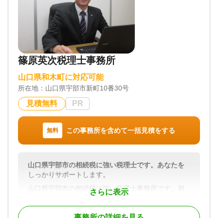
篠原英次税理士事務所
山口県和木町に対応可能
所在地：
山口県宇部市新町10番30号
見積無料
PR
この事務所を含めて一括見積をする
無料
山口県宇部市の相続税に強い税理士です。あなたを
しっかりサポートします。
山口県宇部市の相続税に強い税理士事務所です。相
さらに表示
続税・贈与税等の資産税は専門性の高い税目です。
当事務所の所長は30年余り国税の職場で主に相続
事務所の詳細を見る
税、譲渡所得等の調査・指導と財産評価基準作成と