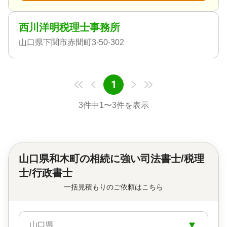
西川洋明税理士事務所
山口県下関市赤間町3-50-302
1
3
件中
1
〜
3
件を表示
山口県和木町の
相続に強い司法書士/税理
士/行政書士
一括見積もりのご依頼はこちら
山口県