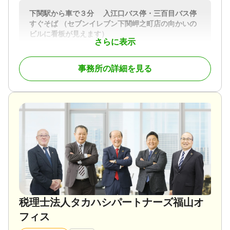
下関駅から車で３分 入江口バス停・三百目バス停
すぐそば （セブンイレブン下関岬之町店の向かいの
ビルに看板が見えます）
さらに表示
お客様との信頼関係が何より大事だと考えておりま
す。いつも心がけているのは、お客様へのきめ細か
事務所の詳細を見る
なサービスです。私は、これまで相続関連のセミナ
ーや講演も多く行っております。また、数多くの相
続案件に携わったこれまでの経験から、皆様に寄り
添いながら、親身になって相談に乗ります。
対応地域
下関市とその近隣（山陽小野田市・宇部市・美祢
市・萩市・長門市）
対応業務
相続税申告
対応体制
事務所面談可
税理士法人タカハシパートナーズ福山オ
フィス