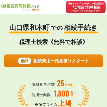
姉妹サイト「いい相続」で電話受付中
phone_in_talk
電話
無料相談
で
（平日9時-19時/土日祝9時-18時）
山口県和木町
相続手続き
での
税理士検索《無料で相談》
相続費用一括見積りスタート
無料