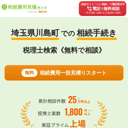
姉妹サイト「いい相続」で電話受付中
phone_in_talk
電話
無料相談
で
（平日9時-19時/土日祝9時-18時）
埼玉県川島町
相続手続き
での
税理士検索《無料で相談》
相続費用一括見積りスタート
無料