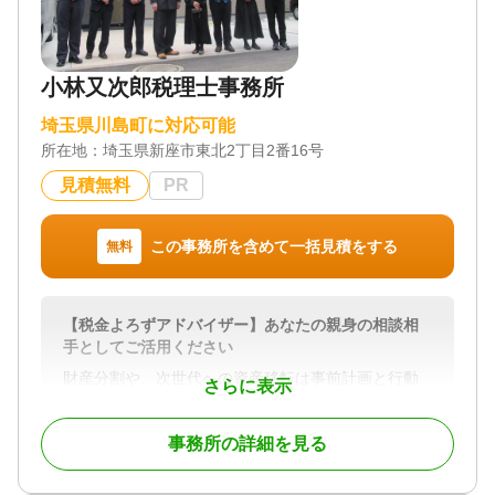
小林又次郎税理士事務所
埼玉県川島町に対応可能
所在地：
埼玉県新座市東北2丁目2番16号
見積無料
PR
この事務所を含めて一括見積をする
無料
【税金よろずアドバイザー】あなたの親身の相談相
手としてご活用ください
財産分割や、次世代への資産移転は事前計画と行動
さらに表示
が有効です！
相続開始前にあなたの悩みに答えます。
事務所の詳細を見る
相続が開始したら、落ち着いてむやみな財産操作は
逆効果の場合も！