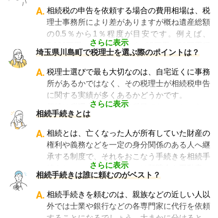
成
A.
相続税の申告を依頼する場合の費用相場は、税
・相続税の申告や準確定申告
理士事務所により差がありますが概ね遺産総額
の0.5％から1％程度が目安です。例えば、
さらに表示
5,000万円の遺産であれば、25万円～50万円程
埼玉県川島町で税理士を選ぶ際のポイントは？
度が目安となります。
相談料については、初回のみ無料・30分以内
A.
税理士選びで最も大切なのは、自宅近くに事務
無料・30分から1時間あたり数千円の費用がか
所があるかではなく、その税理士が相続税申告
かる、などさまざまです。
に関する実績が多くあるかどうかです。
なお相続税の申告期限ギリギリに依頼をする
さらに表示
相続は税理士試験の必修科目でないことから、
相続手続きとは
と、特急料金が上乗せされるため、注意が必要
資格試験を取る時に選択していない税理士にと
です。
っては全くの専門外となります。
A.
相続とは、亡くなった人が所有していた財産の
「相続費用見積ガイド」では、
相続税申告に強
そのため相続税を専門に扱う税理士事務所や、
権利や義務などを一定の身分関係のある人へ継
い税理士に、無料で一括見積依頼が可能です
。
相続税申告の経験が豊富な税理士事務所を選ぶ
承する制度で、それをおこなう手続きを相続手
ご自身の状況ではいくら費用がかかるのか、ま
ことが、節税の面でもスムーズな手続きの面で
さらに表示
続きといいます。具体的には預貯金や不動産、
ずは見積を取り寄せてみましょう。
相続手続きは誰に頼むのがベスト？
も大変重要になります。
借金なども含めた亡くなった人の財産を配偶者
なお、自宅から離れた場所にある事務所であっ
や子どもなどの相続人に引き継ぐ手続きのこと
A.
相続手続きを頼むのは、親族などの近しい人以
ても、相続税申告の対応は可能です。
です。相続手続きが大変と言われるのは、その
外では士業や銀行などの各専門家に代行を依頼
「相続費用見積ガイド」では、
相続税申告に強
複雑さや手続きの多さにあります。加えて役所
することになるでしょう。大まかに分けると、