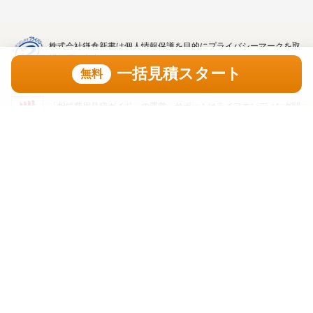
株式会社鎌倉新書は個人情報保護を目的にプライバシーマークを取
得しています。
一括見積スタート
無料
「相続費用見積ガイド」の運営、サポートはライフエンディング関
連の出版・インターネットビジネスを展開する株式会社鎌倉新書
（東証プライム上場、証券コード：6184）が行っています。
一括見積スタート
無料
トップ
利用規約
プライバシーポリシー
著作権・リンク・免責事項
運営会社
掲載問合せ
口コミガイド
Copyright(C) Kamakura Shinsho, Ltd. All Rights Reserved. 無断転載・剽窃禁止