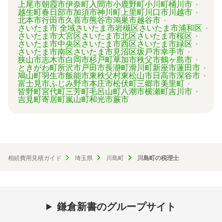
上尾市
朝霞市
伊奈町
入間市
小鹿野町
小川町
桶川市
越生町
春日部市
加須市
神川町
上里町
川口市
川越市
北本市
行田市
久喜市
熊谷市
鴻巣市
越谷市
さいたま市 全域
さいたま市岩槻区
さいたま市浦和区
さいたま市大宮区
さいたま市北区
さいたま市桜区
さいたま市中央区
さいたま市西区
さいたま市緑区
さいたま市南区
さいたま市見沼区
坂戸市
幸手市
狭山市
志木市
白岡市
杉戸町
草加市
秩父市
鶴ヶ島市
ときがわ町
所沢市
戸田市
長瀞町
滑川町
新座市
蓮田市
鳩山町
羽生市
飯能市
東秩父村
東松山市
日高市
深谷市
富士見市
ふじみ野市
本庄市
松伏町
三郷市
美里町
皆野町
宮代町
三芳町
毛呂山町
八潮市
横瀬町
吉川市
吉見町
寄居町
嵐山町
和光市
蕨市
相続費用見積ガイド
埼玉県
川島町
川島町の税理士
鎌倉新書のグループサイト