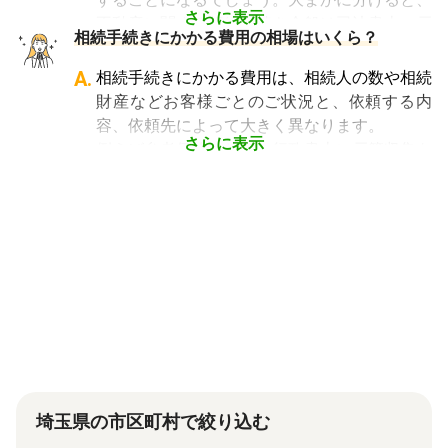
い税理士を多数掲載しており、無料で一括見積
や銀行などに出向くことも多いことから時間も
さらに表示
不動産に関する相続手続き全般は司法書士、戸
依頼が可能です
。ぜひご利用ください。
相続手続きにかかる費用の相場はいくら？
手間もかかります。専門家に任せればそういっ
籍謄本の収集、預貯金口座・車などの名義変更
た煩わしさを大幅に減らすことができます。
手続きを任せたい場合は行政書士、相続税申告
A.
相続手続きにかかる費用は、相続人の数や相続
や節税対策の検討は税理士、相続人の間で争い
財産などお客様ごとのご状況と、依頼する内
やトラブルになっている場合は弁護士というよ
容、依頼先によって大きく異なります。
うに状況別に頼むのがベストです。
さらに表示
例えば参考価格として、行政書士に戸籍収集を
頼むと 2～3万円、遺産分割協議書の作成 5～
10万円、司法書士に相続登記を頼むと 6～8万
円などがあります。
代行業者各々のパッケージプランもあります
が、内容がバラバラで比較しづらく、自分に必
要な手続きに過不足がないか目安をつけること
が難しい状況です。
「相続費用見積ガイド」では、相続手続きに強
い専門家に、無料で一括見積依頼が可能です。
ご自身の状況ではいくら費用がかかるのか、ま
ずは見積を取り寄せてみましょう。
埼玉県の市区町村で絞り込む