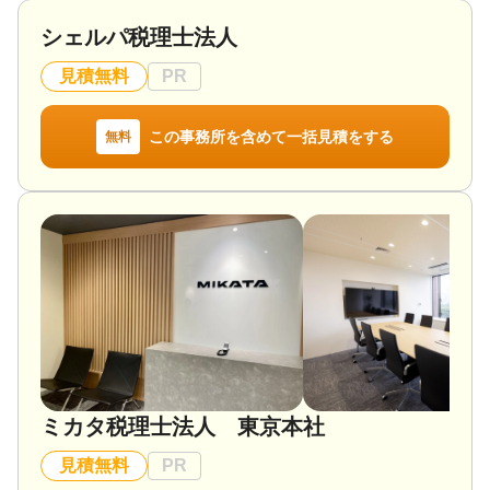
事業・会社の承継も計画的行動が重要です。
シェルパ税理士法人
対応地域
見積無料
PR
朝霞市、新座市、志木市、和光市、清瀬市 etc.
対応業務
この事務所を含めて一括見積をする
無料
遺言書 / 遺産分割 / 相続財産調査 / 相続税申告 / 相続
登記 / 相続放棄 / 成年後見 / 家族信託 / 相続手続き /
銀行手続き / 戸籍収集 / 相続人調査 / 生前贈与（不動
産名義変更）
対応体制
訪問可 / 初回相談無料 / 18時以降相談可 / 事務所面談
可
ミカタ税理士法人 東京本社
見積無料
PR