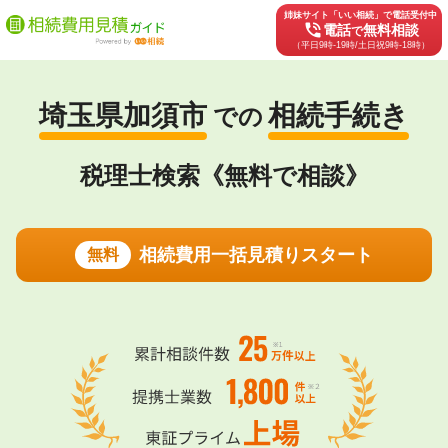
姉妹サイト「いい相続」で電話受付中
phone_in_talk
電話
無料相談
で
（平日9時-19時/土日祝9時-18時）
埼玉県加須市
相続手続き
での
税理士検索《無料で相談》
相続費用一括見積りスタート
無料