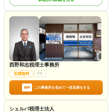
申告書の作成はもちろん、今後の税対策まで合わせ
て相談できることが当事務所の強みです。
税理士は遠い存在ではなく身近な存在でありたいと
思っておりますのでお気軽にお声がけください。
対応地域
埼玉県及び群馬県中心 全国対応可（リモート対応、
メール等対応できる方に限ります）
対応業務
遺留分 / 遺産分割 / 相続財産調査 / 相続税申告 / 相続
手続き / 銀行手続き / 戸籍収集 / 相続人調査 / 生前贈
西野和志税理士事務所
与（不動産名義変更）
対応体制
見積無料
PR
電話相談可 / 訪問可 / 女性スタッフ対応可 / 土日相談
可 / 初回相談無料 / 18時以降相談可 / オンライン面談
可 / 事務所面談可
この事務所を含めて一括見積をする
無料
シェルパ税理士法人