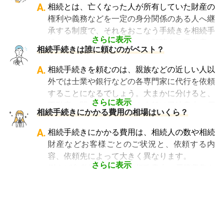
です。
っては全くの専門外となります。
A.
相続とは、亡くなった人が所有していた財産の
「相続費用見積ガイド」では、
相続税申告に強
そのため相続税を専門に扱う税理士事務所や、
権利や義務などを一定の身分関係のある人へ継
い税理士に、無料で一括見積依頼が可能です
。
相続税申告の経験が豊富な税理士事務所を選ぶ
承する制度で、それをおこなう手続きを相続手
ご自身の状況ではいくら費用がかかるのか、ま
ことが、節税の面でもスムーズな手続きの面で
さらに表示
続きといいます。具体的には預貯金や不動産、
ずは見積を取り寄せてみましょう。
相続手続きは誰に頼むのがベスト？
も大変重要になります。
借金なども含めた亡くなった人の財産を配偶者
なお、自宅から離れた場所にある事務所であっ
や子どもなどの相続人に引き継ぐ手続きのこと
A.
相続手続きを頼むのは、親族などの近しい人以
ても、相続税申告の対応は可能です。
です。相続手続きが大変と言われるのは、その
外では士業や銀行などの各専門家に代行を依頼
「相続費用見積ガイド」では、
相続税申告に強
複雑さや手続きの多さにあります。加えて役所
することになるでしょう。大まかに分けると、
い税理士を多数掲載しており、無料で一括見積
や銀行などに出向くことも多いことから時間も
さらに表示
不動産に関する相続手続き全般は司法書士、戸
依頼が可能です
。ぜひご利用ください。
相続手続きにかかる費用の相場はいくら？
手間もかかります。専門家に任せればそういっ
籍謄本の収集、預貯金口座・車などの名義変更
た煩わしさを大幅に減らすことができます。
手続きを任せたい場合は行政書士、相続税申告
A.
相続手続きにかかる費用は、相続人の数や相続
や節税対策の検討は税理士、相続人の間で争い
財産などお客様ごとのご状況と、依頼する内
やトラブルになっている場合は弁護士というよ
容、依頼先によって大きく異なります。
うに状況別に頼むのがベストです。
さらに表示
例えば参考価格として、行政書士に戸籍収集を
頼むと 2～3万円、遺産分割協議書の作成 5～
10万円、司法書士に相続登記を頼むと 6～8万
円などがあります。
代行業者各々のパッケージプランもあります