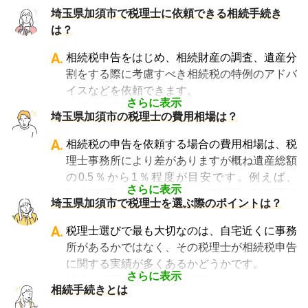
埼玉県加須市で税理士に依頼できる相続手続き
は？
A.
相続税申告をはじめ、相続財産の調査、遺産分
割をする際に考慮すべき相続税の特例のアドバ
イスなどを依頼できます。
さらに表示
・相続財産の調査
埼玉県加須市の税理士の費用相場は？
・特例等を適用した申告の遺産分割協議書の作
成
A.
相続税の申告を依頼する場合の費用相場は、税
・相続税の申告や準確定申告
理士事務所により差がありますが概ね遺産総額
の0.5％から1％程度が目安です。例えば、
さらに表示
5,000万円の遺産であれば、25万円～50万円程
埼玉県加須市で税理士を選ぶ際のポイントは？
度が目安となります。
相談料については、初回のみ無料・30分以内
A.
税理士選びで最も大切なのは、自宅近くに事務
無料・30分から1時間あたり数千円の費用がか
所があるかではなく、その税理士が相続税申告
かる、などさまざまです。
に関する実績が多くあるかどうかです。
なお相続税の申告期限ギリギリに依頼をする
さらに表示
相続は税理士試験の必修科目でないことから、
相続手続きとは
と、特急料金が上乗せされるため、注意が必要
資格試験を取る時に選択していない税理士にと