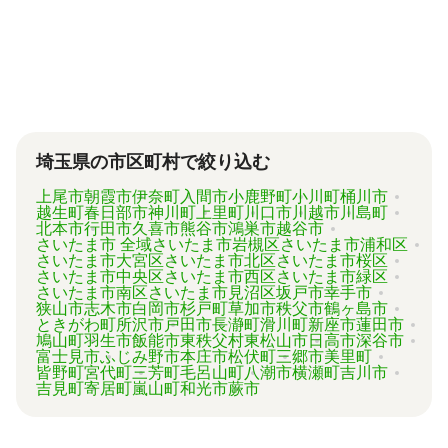
が、内容がバラバラで比較しづらく、自分に必
要な手続きに過不足がないか目安をつけること
が難しい状況です。
「相続費用見積ガイド」では、相続手続きに強
い専門家に、無料で一括見積依頼が可能です。
ご自身の状況ではいくら費用がかかるのか、ま
ずは見積を取り寄せてみましょう。
埼玉県の市区町村で絞り込む
上尾市
朝霞市
伊奈町
入間市
小鹿野町
小川町
桶川市
越生町
春日部市
神川町
上里町
川口市
川越市
川島町
北本市
行田市
久喜市
熊谷市
鴻巣市
越谷市
さいたま市 全域
さいたま市岩槻区
さいたま市浦和区
さいたま市大宮区
さいたま市北区
さいたま市桜区
さいたま市中央区
さいたま市西区
さいたま市緑区
さいたま市南区
さいたま市見沼区
坂戸市
幸手市
狭山市
志木市
白岡市
杉戸町
草加市
秩父市
鶴ヶ島市
ときがわ町
所沢市
戸田市
長瀞町
滑川町
新座市
蓮田市
鳩山町
羽生市
飯能市
東秩父村
東松山市
日高市
深谷市
富士見市
ふじみ野市
本庄市
松伏町
三郷市
美里町
皆野町
宮代町
三芳町
毛呂山町
八潮市
横瀬町
吉川市
吉見町
寄居町
嵐山町
和光市
蕨市