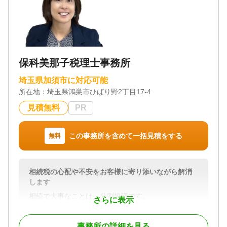
保科美那子税理士事務所
埼玉県加須市に対応可能
所在地：
埼玉県鴻巣市ひばり野2丁目17-4
見積無料
PR
この事務所を含めて一括見積をする
無料
相続税の心配や不安をお客様に寄り添いながら解消
します
相続で大事なことは、分割協議です。
さらに表示
分割の方法で相続税が変わることもあります。
また、残してくれた財産を「使う」ことで供養にな
事務所の詳細を見る
ると思っています。