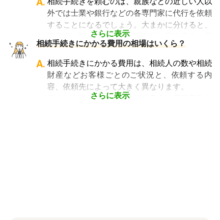
A.
相続手続きを頼むのは、親族などの近しい人以
ても、相続税申告の対応は可能です。
です。相続手続きが大変と言われるのは、その
外では士業や銀行などの各専門家に代行を依頼
「相続費用見積ガイド」では、
相続税申告に強
複雑さや手続きの多さにあります。加えて役所
することになるでしょう。大まかに分けると、
い税理士を多数掲載しており、無料で一括見積
や銀行などに出向くことも多いことから時間も
さらに表示
不動産に関する相続手続き全般は司法書士、戸
依頼が可能です
。ぜひご利用ください。
相続手続きにかかる費用の相場はいくら？
手間もかかります。専門家に任せればそういっ
籍謄本の収集、預貯金口座・車などの名義変更
た煩わしさを大幅に減らすことができます。
手続きを任せたい場合は行政書士、相続税申告
A.
相続手続きにかかる費用は、相続人の数や相続
や節税対策の検討は税理士、相続人の間で争い
財産などお客様ごとのご状況と、依頼する内
やトラブルになっている場合は弁護士というよ
容、依頼先によって大きく異なります。
うに状況別に頼むのがベストです。
さらに表示
例えば参考価格として、行政書士に戸籍収集を
頼むと 2～3万円、遺産分割協議書の作成 5～
10万円、司法書士に相続登記を頼むと 6～8万
円などがあります。
代行業者各々のパッケージプランもあります
が、内容がバラバラで比較しづらく、自分に必
要な手続きに過不足がないか目安をつけること
が難しい状況です。
「相続費用見積ガイド」では、相続手続きに強
い専門家に、無料で一括見積依頼が可能です。
ご自身の状況ではいくら費用がかかるのか、ま