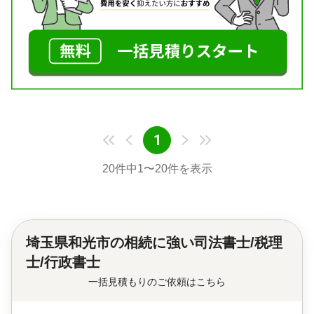
1
20
件中
1
〜
20
件を表示
埼玉県和光市の
相続に強い司法書士/税理
士/行政書士
一括見積もりのご依頼はこちら