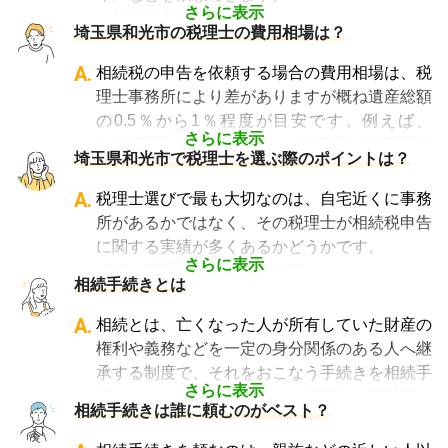
さらに表示
・相続財産の調査
埼玉県和光市の税理士の費用相場は？
・特例等を適用した申告の遺産分割協議書の作
成
A.
相続税の申告を依頼する場合の費用相場は、税
・相続税の申告や準確定申告
理士事務所により差がありますが概ね遺産総額
の0.5％から1％程度が目安です。例えば、
さらに表示
5,000万円の遺産であれば、25万円～50万円程
埼玉県和光市で税理士を選ぶ際のポイントは？
度が目安となります。
相談料については、初回のみ無料・30分以内
A.
税理士選びで最も大切なのは、自宅近くに事務
無料・30分から1時間あたり数千円の費用がか
所があるかではなく、その税理士が相続税申告
かる、などさまざまです。
に関する実績が多くあるかどうかです。
なお相続税の申告期限ギリギリに依頼をする
さらに表示
相続は税理士試験の必修科目でないことから、
相続手続きとは
と、特急料金が上乗せされるため、注意が必要
資格試験を取る時に選択していない税理士にと
です。
っては全くの専門外となります。
A.
相続とは、亡くなった人が所有していた財産の
「相続費用見積ガイド」では、
相続税申告に強
そのため相続税を専門に扱う税理士事務所や、
権利や義務などを一定の身分関係のある人へ継
い税理士に、無料で一括見積依頼が可能です
。
相続税申告の経験が豊富な税理士事務所を選ぶ
承する制度で、それをおこなう手続きを相続手
ご自身の状況ではいくら費用がかかるのか、ま
ことが、節税の面でもスムーズな手続きの面で
さらに表示
続きといいます。具体的には預貯金や不動産、
ずは見積を取り寄せてみましょう。
相続手続きは誰に頼むのがベスト？
も大変重要になります。
借金なども含めた亡くなった人の財産を配偶者
なお、自宅から離れた場所にある事務所であっ
や子どもなどの相続人に引き継ぐ手続きのこと