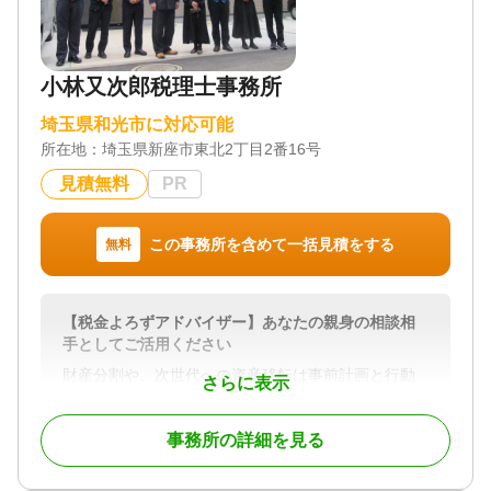
小林又次郎税理士事務所
埼玉県和光市に対応可能
所在地：
埼玉県新座市東北2丁目2番16号
見積無料
PR
この事務所を含めて一括見積をする
無料
【税金よろずアドバイザー】あなたの親身の相談相
手としてご活用ください
財産分割や、次世代への資産移転は事前計画と行動
さらに表示
が有効です！
相続開始前にあなたの悩みに答えます。
事務所の詳細を見る
相続が開始したら、落ち着いてむやみな財産操作は
逆効果の場合も！