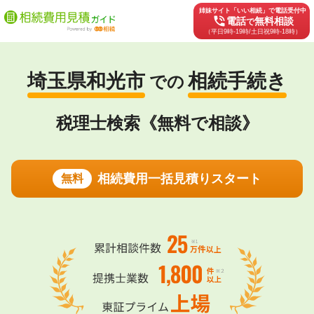
姉妹サイト「いい相続」で電話受付中
phone_in_talk
電話
無料相談
で
（平日9時-19時/土日祝9時-18時）
埼玉県和光市
相続手続き
での
税理士検索《無料で相談》
相続費用一括見積りスタート
無料