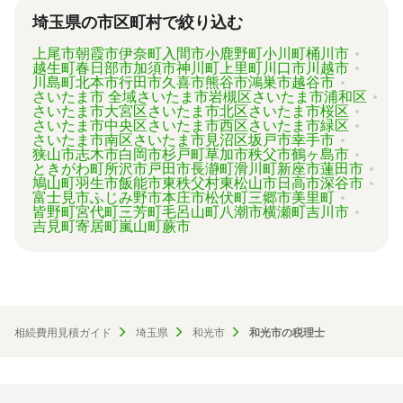
ずは見積を取り寄せてみましょう。
埼玉県の市区町村で絞り込む
上尾市
朝霞市
伊奈町
入間市
小鹿野町
小川町
桶川市
越生町
春日部市
加須市
神川町
上里町
川口市
川越市
川島町
北本市
行田市
久喜市
熊谷市
鴻巣市
越谷市
さいたま市 全域
さいたま市岩槻区
さいたま市浦和区
さいたま市大宮区
さいたま市北区
さいたま市桜区
さいたま市中央区
さいたま市西区
さいたま市緑区
さいたま市南区
さいたま市見沼区
坂戸市
幸手市
狭山市
志木市
白岡市
杉戸町
草加市
秩父市
鶴ヶ島市
ときがわ町
所沢市
戸田市
長瀞町
滑川町
新座市
蓮田市
鳩山町
羽生市
飯能市
東秩父村
東松山市
日高市
深谷市
富士見市
ふじみ野市
本庄市
松伏町
三郷市
美里町
皆野町
宮代町
三芳町
毛呂山町
八潮市
横瀬町
吉川市
吉見町
寄居町
嵐山町
蕨市
相続費用見積ガイド
埼玉県
和光市
和光市の税理士