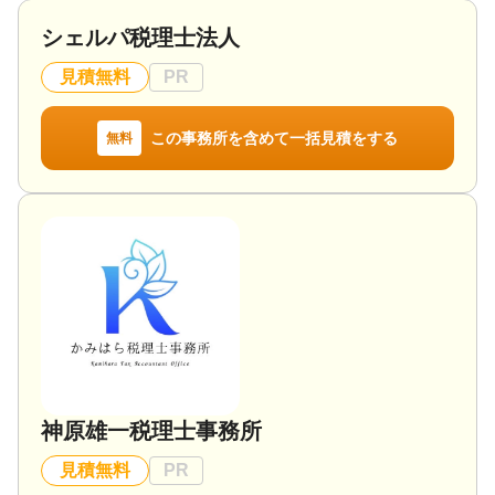
事業・会社の承継も計画的行動が重要です。
シェルパ税理士法人
対応地域
見積無料
PR
朝霞市、新座市、志木市、和光市、清瀬市 etc.
対応業務
この事務所を含めて一括見積をする
無料
遺言書 / 遺産分割 / 相続財産調査 / 相続税申告 / 相続
登記 / 相続放棄 / 成年後見 / 家族信託 / 相続手続き /
銀行手続き / 戸籍収集 / 相続人調査 / 生前贈与（不動
産名義変更）
対応体制
訪問可 / 初回相談無料 / 18時以降相談可 / 事務所面談
可
神原雄一税理士事務所
見積無料
PR