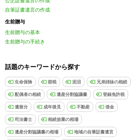
公正証書遺言の作成
自筆証書遺言の作成
生前贈与
生前贈与の基本
生前贈与の手続き
話題のキーワードから探す
生命保険
節税
泥沼
兄弟姉妹の相続
配偶者の相続
遺産分割協議書
登録免許税
遺留分
成年後見
不動産
借金
司法書士
相続放棄の相場
遺産分割協議書の相場
地域の自筆証書遺言