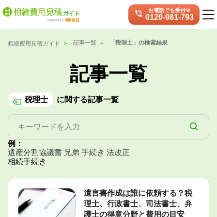
お電話でも受付中
phone_in_talk
0120-981-793
記事一覧
「税理士」の検索結果
相続費用見積ガイド
記事一覧
税理士
に関する記事一覧
例：
遺産分割協議書
兄弟
手続き
法改正
遺言書作成は誰に依頼する？税
理士、行政書士、司法書士、弁
護士の得意分野と費用の目安