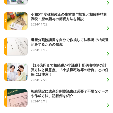
令和5年度税制改正の生前贈与加算と相続時精算
課税・暦年贈与の節税方法を解説
2024/11/22
遺産分割協議書を自分で作成して法務局で相続登
記をするための知識
2024/11/12
【1.6億円まで相続税が非課税】配偶者控除の計
算方法と留意点。「小規模宅地等の特例」との併
用には注意！
2024/12/23
相続登記に遺産分割協議書は必要？不要なケース
や作成方法、記載例を紹介
2024/12/18