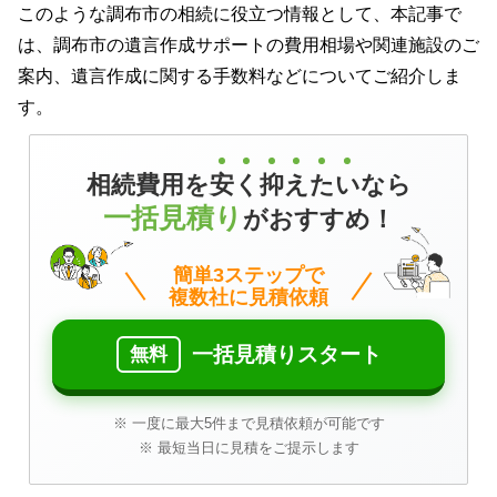
このような調布市の相続に役立つ情報として、本記事で
は、調布市の遺言作成サポートの費用相場や関連施設のご
案内、遺言作成に関する手数料などについてご紹介しま
す。
相
続
費
用
を
安
く
抑
え
た
い
なら
一括見積り
がおすすめ！
簡単3ステップで
複数社に見積依頼
一括見積りスタート
無料
※ 一度に最大5件まで見積依頼が可能です
※ 最短当日に見積をご提示します