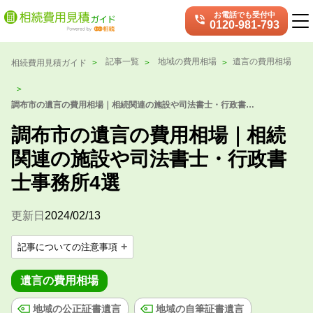
お電話でも受付中
phone_in_talk
0120-981-793
記事一覧
地域の費用相場
遺言の費用相場
相続費用見積ガイド
調布市の遺言の費用相場｜相続関連の施設や司法書士・行政書士
事務所4選
調布市の遺言の費用相場｜相続
関連の施設や司法書士・行政書
士事務所4選
更新日
2024/02/13
記事についての注意事項
遺言の費用相場
地域の公正証書遺言
地域の自筆証書遺言